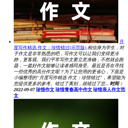
月
度写作精选 作文：珍惜错过(示范版)
相信身为学生，对
于作文是非常熟悉的吧，写作文可以让我们变得更冷
静，更客观。我们平常写作文要立意准确，不然就会跑
题，一篇好作文能够让读者感同身受。最近是否在寻找
一些优秀的高分作文呢？为了让您用的更省心，下面是
小编整理的“月度写作精选 作文：珍惜错过”，希望能为
您提供更多的参考。错过了离别，就错过了悲...
时间：
2022-09-07
珍惜作文
珍惜青春高中作文
珍惜亲人作文范
文