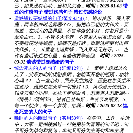
己，如果没有心动，当初又怎会...
时间：2025-01-03
错
过的伤感句子
错过伤感句子
错过伤感说说
遗憾错过要结婚的句子(范文93句)
1、追求梦想、亲人家
庭，两者相冲时选择哪个?2、别把自己想的太伟大，要
知道，在别人的世界里。不管你做的多好，你都只是个
配角而已。3、不管多大多老，不管家人朋友怎幺催，都
不要随便对待婚姻，婚姻不是打牌，重新洗牌要付出巨
大代价。4、儿童急走追黄蝶，飞入菜花无处寻。5、也
许有些话该烂在心里，有些伤要学会隐...
时间：2025-
03-31
遗憾错过要结婚的句子
悼念死去的人的句子（汇编12句）
1、爹呀！您就这么
走了，父亲如此的忧愁多病，怎能离开您的照顾，您放
心吗？2、点一盏心灯，照亮天堂的路，愿您在那天堂不
在孤冷，愿您在那天堂一切安好！3、风沙漫天锁残阳，
独依云阁心彷徨。欲执玉腕偕白首，愁离催人愁断肠!- -
《情殇》!清明节4、逝者已登仙界，生者节哀顺变。5、
每一个朝夕，每一个梦境，给我...
时间：2025-02-13
悼
念死去的人的句子
晚睡的人的幽默句子（实用53句）
在学习、工作、生活
中，大家一定都接触过一些使用较为普遍的句子吧，句
子可分为单句和复句，单句又可分为主谓句和非主谓