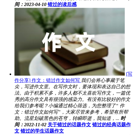
间：2023-04-10
错过的读后感
[写
作分享] 作文：错过作文如何写
我们会将心事藏于笔
尖，写进作文里。在写作文时，要体现和表达自己的想
法。由于积累不多，许多人都不太喜欢写作文，一篇优
秀的高分作文具有很强的感染力。有没有比较好的作文
给我们参考呢？小编通过精心筛选，为您整理了“ 作
文：错过作文如何写”，大家尽管来参考，希望有所帮
助。流星划破黑色的苍穹，转瞬即逝，我知道，...
时
间：2022-11-02
关于错过的话题作文
错过的经典话题作
文
错过的学生话题作文