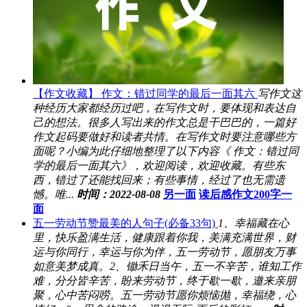
【作文收藏】 作文：错过同学的最后一面其六
写作文这
种经历大家都经历过吧，在写作文时，要体现和表达自
己的想法。很多人写出来的作文总是干巴巴的，一篇好
作文起码要做好和读者共情。在写作文时要注意哪些方
面呢？小编为此仔细地整理了以下内容《 作文：错过同
学的最后一面其六》，欢迎阅读，欢迎收藏。有些东
西，错过了还能找回来；有些事情，经过了也无需遗
憾。唯...
时间：2022-08-08
另一面
读后感作文200字一
面
五一劳动节赞最美的人句子(必备33句)
1、幸福藏在心
里，快乐盈满生活，健康跟着你我，美满充满世界，财
运与你同行，幸运与你为伴，五一劳动节，愿朋友万事
如意美梦成真。2、锄禾日当午，五一不辛苦，谁知工作
难，分分皆辛苦，盼来劳动节，终于歇一歇，邀来亲朋
聚，心中苦闷唠。五一劳动节愿你烦恼抛，幸福绕，心