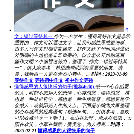
作
文：错过等待其一
作为一名学生，懂得写好作文是非常
重要的，作文可以通过文字，让我们感性思维更细腻。
很多人写作文时都非常迷茫，好作文除了华丽的辞藻以
外明确的主题也是非常重要的。你会怎么开始动笔写一
篇作文呢？小编通过努力，整理了“作文：错过等待其
一”，供大家参考，希望能帮助到有需要的朋友。清
晨，我独自一人走在青石小巷中。...
时间：2023-01-09
等待作文
等待初中作文
初中作文等待
懂得感恩的人很快乐的句子(推荐46句)
做一个心存感恩
的人，时刻不忘别人的恩情，心存感恩，懂得感恩，感
恩是一种处世哲学，感恩是一种生活智慧，感恩更是学
会做人，成就阳光人生的支点。下面是小编为大家整理
的心存感恩的经典语句（精选46句），仅供参考，喜欢
可以收藏分享一下哟！1、高山在欢呼，流水在歌唱；太
阳在欢笑，小草在舞蹈：赞美您，为人师表...
时间：
2025-02-21
懂得感恩的人很快乐的句子