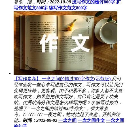
暑假，陪...
时间：2022-10-08
没写作文的检讨800字
扩
写作文范文800字
续写作文范文800字
【写作参考】 一念之间的错过900字作文(示范版)
我们
经常会将一些心事写进自己的作文，写作文可以让我们
变得更冷静，更客观。由于积累不多，许多人都不太喜
欢写作文，如果想把作文写好，自己肯定是要下功夫
的。优秀的高分作文是怎么样写的呢？小编通过努力，
整理了“ 一念之间的错过900字作文”，供大家参
考。?????????一夜之间，她对他起了兴趣，开始关注
他...
时间：2022-09-02
一念之间
一念之间作文
一念之间
的句子