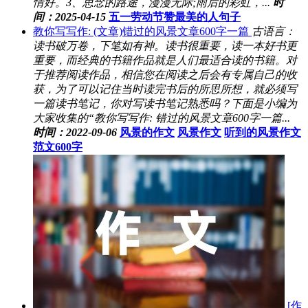
情好。3、思念的路途，漫漫无际;雨后的彩虹，...
时
间：2025-04-15
五一劳动节赞最美的人句子
教你写写作: (文章)错过的风景文章600字一篇
古语言：
读书破万卷，下笔如有神。读书很重要，读一本好书更
重要，而经典的书籍作品就是人们最适合读的书籍。对
于推荐阅读作品，相信您在阅读之后会有专属自己的收
获，为了可以记住当时读完书后的所思所想，就必须写
一篇读书笔记，你对写读书笔记熟悉吗？下面是小编为
大家收集的“教你写写作: 错过的风景文章600字一篇...
时间：2022-09-06
风景的作文
风景作文
听到的风景作文
范文600字
[作