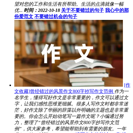
望对您的工作和生活有所帮助。生活的点滴就像一幅
优...
时间：2022-10-18
关于不要错过的句子
我心中的那
份爱范文
不要错过机会的句子
[作
文收藏]曾经错过的风景作文800字抄写作文范例
作为一
名学生，懂得写好作文是非常重要的，作文可以通过文
字，让我们感性思维更细腻。很多人写作文时都非常迷
茫，好作文除了华丽的辞藻以外明确的主题也是非常重
要的。你会怎么开始动笔写一篇作文呢？小编通过努
力，整理了“曾经错过的风景作文800字抄写作文范
例”，供大家参考，希望能帮助到有需要的朋友。一年