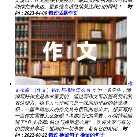
文输出，作文能够拓宽视野。最真实的内心想法可以借
助作文来表达。更多信息请继续关注我们的网站！...
时
间：2023-04-06
错过话题作文
作
文收藏: （作文）错过与挽留怎么写
作为一名学生，懂
得写好作文是非常重要的，通过写作文可以提高我们的
表达能力。很多人写作时总是一味的用华丽的辞藻堆
积，一篇生动感人的作文具有很强的感染力。想要写好
一篇作文需要怎么做呢？考虑到您的需要，小编特地编
辑了“作文收藏: 错过与挽留怎么写”，欢迎大家与身边
的朋友分享吧！世间的一切事物，都有它的相比...
时
间：2022-08-22
错过
挽留句子
挽留的句子