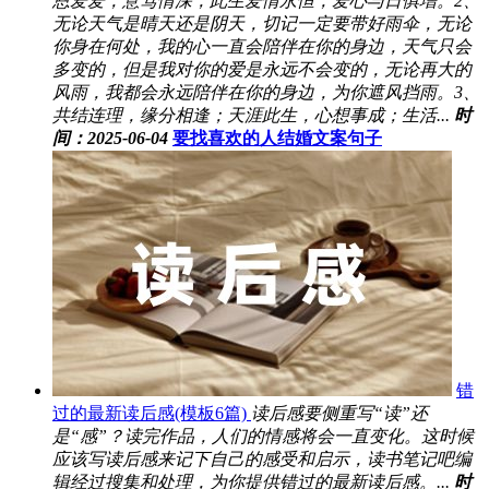
恩爱爱，意笃情深，此生爱情永恒，爱心与日俱增。2、
无论天气是晴天还是阴天，切记一定要带好雨伞，无论
你身在何处，我的心一直会陪伴在你的身边，天气只会
多变的，但是我对你的爱是永远不会变的，无论再大的
风雨，我都会永远陪伴在你的身边，为你遮风挡雨。3、
共结连理，缘分相逢；天涯此生，心想事成；生活...
时
间：2025-06-04
要找喜欢的人结婚文案句子
错
过的最新读后感(模板6篇)
读后感要侧重写“读”还
是“感”？读完作品，人们的情感将会一直变化。这时候
应该写读后感来记下自己的感受和启示，读书笔记吧编
辑经过搜集和处理，为你提供错过的最新读后感。...
时