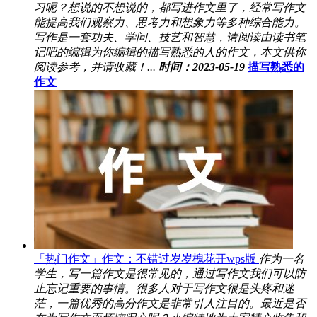
习呢？想说的不想说的，都写进作文里了，经常写作文
能提高我们观察力、思考力和想象力等多种综合能力。
写作是一套功夫、学问、技艺和智慧，请阅读由读书笔
记吧的编辑为你编辑的描写熟悉的人的作文，本文供你
阅读参考，并请收藏！...
时间：2023-05-19
描写熟悉的
作文
「热门作文」作文：不错过岁岁槐花开wps版
作为一名
学生，写一篇作文是很常见的，通过写作文我们可以防
止忘记重要的事情。很多人对于写作文很是头疼和迷
茫，一篇优秀的高分作文是非常引人注目的。最近是否