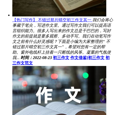
【热门写作】 不错过那片晴空初三作文其一
我们会将心
事藏于笔尖，写进作文里。通过写作文我们可以提高语
言组织能力。很多人写出来的作文总是干巴巴的，写好
作文的前提就是要多观察、多动手写。我们在动笔写作
文之前有什么好灵感呢？下面是小编为大家整理的“ 不
错过那片晴空初三作文其一”，希望对您有一定的帮
助。窗外电线杆上挂着一只断线的风筝。凝重的气氛使
我...
时间：2022-08-23
初三作文
作文借鉴]初三作文
初
三作文范文