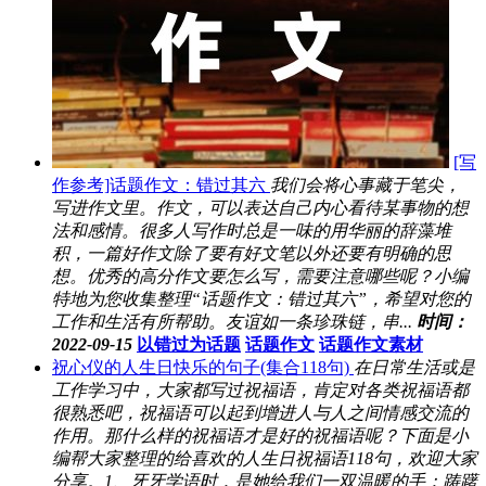
[写
作参考]话题作文：错过其六
我们会将心事藏于笔尖，
写进作文里。作文，可以表达自己内心看待某事物的想
法和感情。很多人写作时总是一味的用华丽的辞藻堆
积，一篇好作文除了要有好文笔以外还要有明确的思
想。优秀的高分作文要怎么写，需要注意哪些呢？小编
特地为您收集整理“话题作文：错过其六”，希望对您的
工作和生活有所帮助。友谊如一条珍珠链，串...
时间：
2022-09-15
以错过为话题
话题作文
话题作文素材
祝心仪的人生日快乐的句子(集合118句)
在日常生活或是
工作学习中，大家都写过祝福语，肯定对各类祝福语都
很熟悉吧，祝福语可以起到增进人与人之间情感交流的
作用。那什么样的祝福语才是好的祝福语呢？下面是小
编帮大家整理的给喜欢的人生日祝福语118句，欢迎大家
分享。1、牙牙学语时，是她给我们一双温暖的手；踌躇