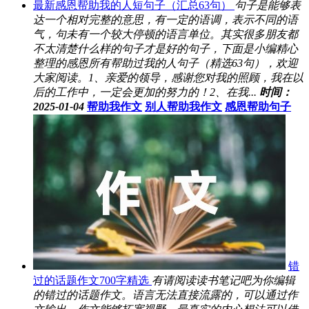
最新感恩帮助我的人短句子（汇总63句）
句子是能够表
达一个相对完整的意思，有一定的语调，表示不同的语
气，句未有一个较大停顿的语言单位。其实很多朋友都
不太清楚什么样的句子才是好的句子，下面是小编精心
整理的感恩所有帮助过我的人句子（精选63句），欢迎
大家阅读。1、亲爱的领导，感谢您对我的照顾，我在以
后的工作中，一定会更加的努力的！2、在我...
时间：
2025-01-04
帮助我作文
别人帮助我作文
感恩帮助句子
错
过的话题作文700字精选
有请阅读读书笔记吧为你编辑
的错过的话题作文。语言无法直接流露的，可以通过作