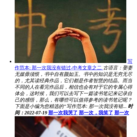
写
作范本: 那一次我没有错过-中考文章之二
古语言：娶妻
无媒毋须恨，书中自有颜如玉。书中的知识是无穷无尽
的，尤其读经典作品，它们都是作者智慧的结晶。而当
不同的人在看完作品后，相信也会有对于它的专属心得
体会，这时候，我们可以去写下一篇读书笔记来记录自
己的感悟，那么，有哪些可以值得参考的读书笔记呢？
下面是小编为您精选的“写作范本: 那一次我没有错...
时
间：2022-07-19
那一次我哭了
那一次，我笑了
那一次