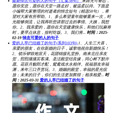
最新悼念可爱的人的句子（汇集58句）
来路无可眷恋，
愿你安息，愿你在天堂一路走好，被温柔以待。下面是
小编帮大家整理的对逝者的悼念短句（精选58句），希
望对大家有所帮助。1、多么希望童年能够重来一次，时
光能够倒流，让我再听您讲那过去的事情。大姨，我想
你。2、我亲爱的，愿你在天堂建康快乐，和他们玩麻将
时，要早点休息，按时吃饭。3、我们将...
时间：2025-
02-19
悼念可爱的人的句子
爱的人早已结婚了的句子(系列103句)
1、人生三大喜，
亲爱的朋友，在你新婚的日子，诚挚地祝你新婚快乐！
2、锁乐锣鼓炮宣天，花团锦簇礼堂扮。南来北往亲友
贺，熙熙攘攘宾客满。圣洁殿堂结良缘，同心树下默许
愿。花容月貌郎才配，鸳鸯戏水永相伴。祝福朋友幸福
渊，来年三口齐赏玩。3、婚姻的殿堂，幸福的星光缤
放；未来的日子，你们的生活更加辉煌；相亲相爱...
时
间：2025-03-31
爱的人早已结婚了的句子