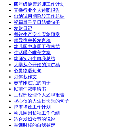
四年级健康老师工作计划
直播行业个人述职报告
出纳试用期阶段工作总结
祝福舅子早日结婚句子
发财日记
餐饮生产安全应急预案
领导宿舍长发言稿
幼儿园中班周工作总结
生活暖心唯美文案
幼师实习生自我总结
大学从心开始的演讲稿
心灵物语短句
灯体裁作文
春节刚过完的句子
庭前仲裁申请书
工程部经理个人述职报告
祝心仪的人生日快乐的句子
挖潜增效工作计划
幼儿园园长秋工作总结
适合发妇女节的说说
军训时候的自我鉴定