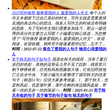
2025写作推荐 最疼爱我的人 最爱我的人作文
每个人的
作文本都留下过自己美好的时光，写作文就是需要真情
实感的表达内心的想法。很多人写作文的时候没有明确
的思路，为了写好作文我们需要多加练习，那么一篇优
秀的高分作文要怎么写呢？小编通过精心筛选，为您整
理了“写作推荐 最疼爱我的人 最爱我的人作文”，欢迎
阅读，欢迎收藏。我终究不能逃避那些记忆，忘不了...
时间：2022-07-22
辜负了爱我的人句子
晚安心语爱我的
人
关于秋天的句子短句子
我喜欢秋天的残荷，没有了夏日
浓烈的色彩，美艳的花骨朵儿早不见了踪影，残荷里只
剩下铮铮铁骨，任凭秋风秋雨撕裂大地，它依旧昂然地
伫立在水中央。下面小编为大家整理了描写秋天的优美
句子（精选51句）仅供大家参考借鉴。1、那个秋天，也
是秋风起，也是落叶黄，落叶在树的身边随风盘旋，带
着一丝的无奈一丝的落寂一...
时间：2025-01-23
关于秋
天丰收的句子
关于春节的句子短句
秋天的句子