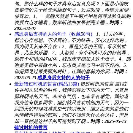
句。那什么样的句子才具有启发意义呢？下面是小编收
集整理的关于睡觉的幽默句子，欢迎阅读，希望大家能
够喜欢。1、一觉醒来就是下午两点半是何等体验失眠到
凌晨六点才睡着，数羊听佛曲发呆都完全睡...
时间：
2025-02-07
感恩身后支持的人的句子（收藏58句）
1、过去的事，
都会心存感恩。不求目的，不为结果，安心过好此刻，
因为明天从来不存在！2、家是父亲的王国，母亲的世
界，儿童的乐园。3、人都说：有个和蔼可亲的好领导，
就有个和谐的好团体，我很庆幸能加入这个班子。4、感
谢是美德中最微小的，忘恩负义是恶习中最不好的。5、
你是我见过最美丽的树叶，让我的森林为你凋...
时间：
2025-05-23
感恩身后支持的人的句子
最新错过时机的哲言(精品13篇)
错过时机的哲言 篇1或
许在很久以前的时候，我特别喜欢下雨的天气，尤其是
那种阴冷的天气。非常有气氛，也非常有感觉。我知道
我身边有很多同学，她们就只喜欢晴朗的天气，因为一
到阴天的时候就感觉空气特别低沉，随之而来的是他们
的情绪也特别的郁闷，他们不知道为什么会这样，但是
却一直都是这样子的可是我到了阴...
时间：2025-05-13
错过时机的哲言