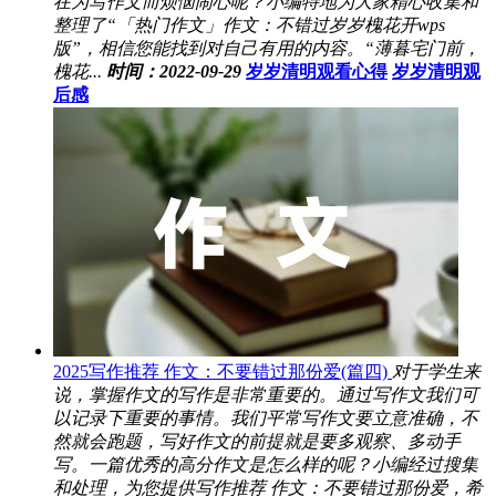
在为写作文而烦恼闹心呢？小编特地为大家精心收集和
整理了“「热门作文」作文：不错过岁岁槐花开wps
版”，相信您能找到对自己有用的内容。“薄暮宅门前，
槐花...
时间：2022-09-29
岁岁清明观看心得
岁岁清明观
后感
2025写作推荐 作文：不要错过那份爱(篇四)
对于学生来
说，掌握作文的写作是非常重要的。通过写作文我们可
以记录下重要的事情。我们平常写作文要立意准确，不
然就会跑题，写好作文的前提就是要多观察、多动手
写。一篇优秀的高分作文是怎么样的呢？小编经过搜集
和处理，为您提供写作推荐 作文：不要错过那份爱，希