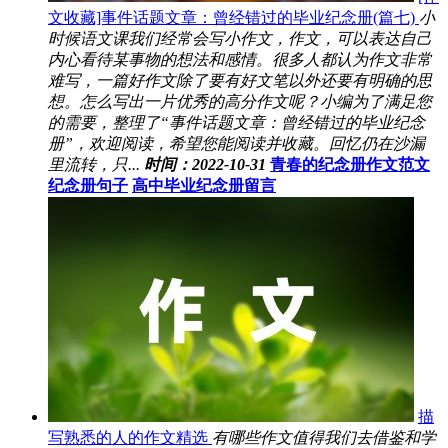
文收藏]事件话题文章：曾经错过的毕业纪念册(篇七)
小
时候语文课我们经常会写小作文，作文，可以表达自己
内心看待某事物的想法和感情。很多人都认为作文非常
难写，一篇好作文除了要有好文笔以外还要有明确的思
想。怎么写出一片优秀的高分作文呢？小编为了满足您
的需要，整理了“事件话题文章：曾经错过的毕业纪念
册”，欢迎阅读，希望您能阅读并收藏。回忆仍在沙漏
里流转，只...
时间：2022-10-31
青春的纪念册作文范文
纪念册句子
高中毕业纪念册留言
描
写熟悉的人的作文精选
有哪些作文值得我们去借鉴和学