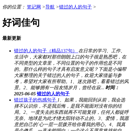
你的位置：
笔记网
>
导航
>
错过的人的句子
>
好词佳句
最新更新
错过的人的句子（精品137句）
在日常的学习、工作、
生活中，大家都对那些朗朗上口的句子很是熟悉吧，在
不同类型的文章里，不同位置的句子的作用也是不同
的。那什么样的句子才具有启发意义呢？下面是小编帮
大家整理的关于错过的人的句子，欢迎大家借鉴与参
考，希望对大家有所帮助。1、迷次路吧，看看错过的风
景。2、能够拥有一段友情岁月，曾经在寂...
时间：
2025-06-05
错过的人的句子
错过孩子的伤感句子
1、如果，我能回到从前，我会选
择不认识你，不是我后悔，是我不能面对没有你的结
局。2、一度失去的东西就再不可能复得，任何人都徒呼
无奈。地球是为此才绕太阳转动不止的。3、爱情，我愿
意把自己的`心一层一层拨开给你看我的用心。4、我真
是个傻瓜，一直未能明白：一个这么不愿意将就的自