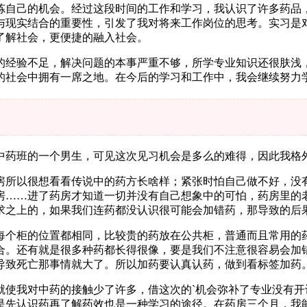
炼自己的机会。经过这段时间的工作和学习，我认识了许多药品
与现实结合的重要性，引发了我对将来工作岗位的思考。实习是
了解社会，更便捷的融入社会。
的经验不足，解决问题的本事严重不够，所学专业知识还很肤浅
的社会中拥有一席之地。在今后的学习和工作中，我会继续努力
中药班的一个男生，可见这次见习机会是多么的难得，因此我格
房所以很想看看传说中的药方长啥样；紧张时怕自己做不好，没
房……进了药房才知道一切并没有自己想象中的可怕，药房里的
求之上的，如果我们连药都没认识很可能会加错药，那导致的后
每个柜的位置都相同，比较贵的药放在公共柜，普通而且常用的
合。还有就是很多种药都长得很像，要是我们不注意很容易会加
导致死亡那事情就大了。所以加药要认真认药，做到看标签加药
就使我对中药的接触少了许多，借这次的`机会弥补了专业没有
是先认识药再了解药效也是一种学习的途径。在药房三个月，我