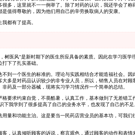
多很多，这里就不一一例举了。除了对药的认识，我还学会了称
都是值得尊敬的，因为他们用自己的辛劳换取病人的安康。
上我都有了提高。
德，树医风”是新时期下的医生所应具备的素质。因此在学习医学
位打下了扎实基础。
达不到一个医生的标准的。理论与实践相结合才能造福社会。因
客大多是对药品认识较少的非专业人员，所以，销售人员在对顾
、非药及一部分器械，现将实习学习情况作一个简单的总结。
严格要求约束自觉，不畏酷暑，认真工作，基本做到了无差错工
知识下我学到了很多提高了自己的业务水平，也发现了自己的不足
法用量和功能主治。这是要当一民药店营业员的基本功，可我们
顾客，认真倾听顾客的诉说，察言观色，通过顾客的动作和表情