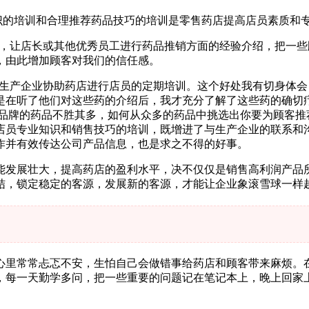
知识的培训和合理推荐药品技巧的培训是零售药店提高店员素质和
培训，让店长或其他优秀员工进行药品推销方面的经验介绍，把一
，由此增加顾客对我们的信任感。
品的生产企业协助药店进行店员的定期培训。这个好处我有切身体
是在听了他们对这些药的介绍后，我才充分了解了这些药的确切
同品牌的药品不胜其多，如何从众多的药品中挑选出你要为顾客推
店员专业知识和销售技巧的培训，既增进了与生产企业的联系和
作并有效传达公司产品信息，也是求之不得的好事。
能发展壮大，提高药店的盈利水平，决不仅仅是销售高利润产品
结，锁定稳定的客源，发展新的客源，才能让企业象滚雪球一样
心里常常忐忑不安，生怕自己会做错事给药店和顾客带来麻烦。
，每一天勤学多问，把一些重要的问题记在笔记本上，晚上回家