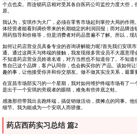
个点也卖。而连锁药店相对受其各自医药公司监控力度大些，
原。
我认为，安琪作为大厂，必须在零售市场起到掌控大局的作用
体经营者能看到调价带来的长期稳定的利润回报；而对品牌连
用药指导和价格等，但是消费者对药品普遍不了解。所以，现
如何让药店营业员具备专业的咨询讲解能力呢?首先我们安琪
通。通过这两天与终端的接触，我发现很多营业员不大愿意理
不知道药店营业员姓谁名谁，对方当然也不知道你了。不知道
售自已这个品牌，客户认同你，也会购买你的`产品。该如何
趣的事，让他接受你并和你交朋友。做不做其实没关系，最重
在宜昌市场部实习的一个星期，我对如何维护终端市场有了一
是出于一个安琪的旁观者的眼睛，难免有些井底之蛙。
感激那些带我出去跑终端，搞促销做活动，摆摊点的同事。他
细节。我为能成为一个安琪人而骄傲。
药店西药实习总结 篇2