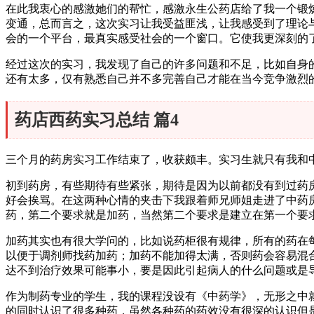
在此我衷心的感激她们的帮忙，感激永生公药店给了我一个锻
变通，总而言之，这次实习让我受益匪浅，让我感受到了理论
会的一个平台，最真实感受社会的一个窗口。它使我更深刻的
经过这次的实习，我发现了自己的许多问题和不足，比如自身
还有太多，仅有熟悉自己并不多完善自己才能在当今竞争激烈
药店西药实习总结 篇4
三个月的药房实习工作结束了，收获颇丰。实习生就只有我和
初到药房，有些期待有些紧张，期待是因为以前都没有到过药
好会挨骂。在这两种心情的夹击下我跟着师兄师姐走进了中药
药，第二个要求就是加药，当然第二个要求是建立在第一个要
加药其实也有很大学问的，比如说药柜很有规律，所有的药在
以便于调剂师找药加药；加药不能加得太满，否则药会容易混
达不到治疗效果可能事小，要是因此引起病人的什么问题或是
作为制药专业的学生，我的课程没设有《中药学》，无形之中
的同时认识了很多种药，虽然各种药的药效没有很深的认识但