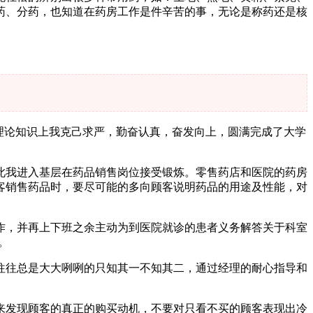
药、分药，也知道在药房工作是件辛苦的事，无论是称药还是核
理论知识上我克己求严，勤奋认真，奋发向上，圆满完成了大学
此我进入基层在药品销售岗位接受锻炼。零售药店和医院的药房
客销售药品时，要尽可能的多向顾客说明药品的用途及性能，对
作，并再上下班之余主动为到医院就诊的患者义务解答关于科室
。
往往总是大大咧咧的只知其一不知其二，通过经理的耐心指导和
来发现顾客的真正的购买动机，不要对只看不买的顾客表现出冷