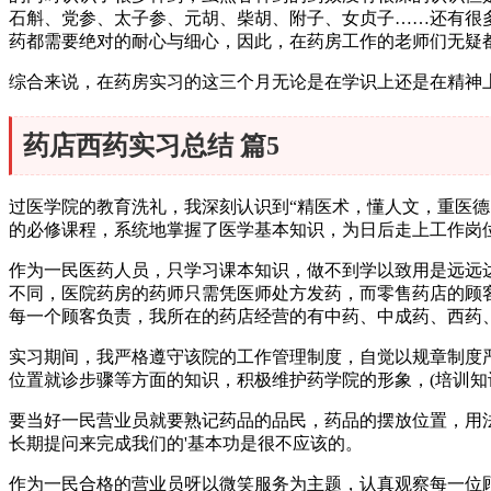
石斛、党参、太子参、元胡、柴胡、附子、女贞子……还有很
药都需要绝对的耐心与细心，因此，在药房工作的老师们无疑
综合来说，在药房实习的这三个月无论是在学识上还是在精神
药店西药实习总结 篇5
过医学院的教育洗礼，我深刻认识到“精医术，懂人文，重医
的必修课程，系统地掌握了医学基本知识，为日后走上工作岗
作为一民医药人员，只学习课本知识，做不到学以致用是远远
不同，医院药房的药师只需凭医师处方发药，而零售药店的顾
每一个顾客负责，我所在的药店经营的有中药、中成药、西药
实习期间，我严格遵守该院的工作管理制度，自觉以规章制度
位置就诊步骤等方面的知识，积极维护药学院的形象，(培训
要当好一民营业员就要熟记药品的品民，药品的摆放位置，用
长期提问来完成我们的'基本功是很不应该的。
作为一民合格的营业员呀以微笑服务为主题，认真观察每一位