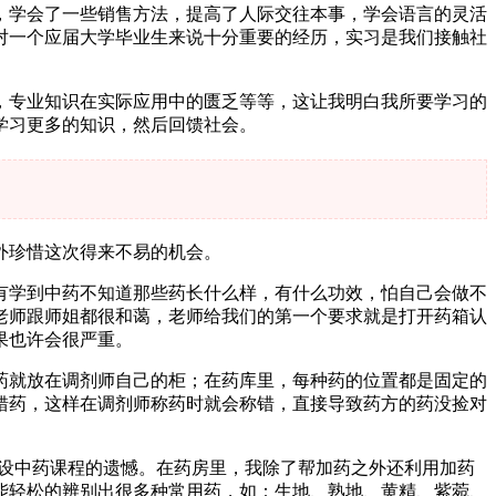
，学会了一些销售方法，提高了人际交往本事，学会语言的灵活
对一个应届大学毕业生来说十分重要的经历，实习是我们接触社
，专业知识在实际应用中的匮乏等等，这让我明白我所要学习的
学习更多的知识，然后回馈社会。
外珍惜这次得来不易的机会。
有学到中药不知道那些药长什么样，有什么功效，怕自己会做不
老师跟师姐都很和蔼，老师给我们的第一个要求就是打开药箱认
果也许会很严重。
药就放在调剂师自己的柜；在药库里，每种药的位置都是固定的
错药，这样在调剂师称药时就会称错，直接导致药方的药没捡对
。
开设中药课程的遗憾。在药房里，我除了帮加药之外还利用加药
能轻松的辨别出很多种常用药，如：生地、熟地、黄精、紫菀、