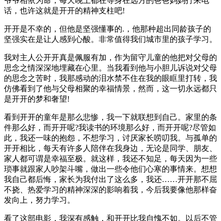
爷爷相依为命，每天晚上都在等身在远方的爸爸妈妈打来电
话，也许这就是开开的精神支柱吧!
开开是不幸的，但他是坚强懂事的.，他那种超出同龄孩子的
坚强实在是让人感到心酸。非常值得我们城市里的孩子学习。
我对主人公开开真是佩服有加，作为留守儿童的他把对父母的
思念之情深深地埋藏在心里。当我看到他与小胆儿诉说对父母
的思念之苦时，我那感动的泪水禁不住在我的眼眶里打转，我
仿佛看到了他与父母相聚的幸福情景，然而，这一切永远都只
是开开的梦和奢望!
看到开开的童年是那么悲惨，我一下就联想到自己。家里的条
件那么好，而开开呢?我读书的环境那么好，而开开呢?尽管如
此，我还一味的抱怨，不想学习，讨厌家长唠叨我。与孤单的
开开相比，每天有许多人陪伴在我身边，无论是同学、朋友、
家人都可谓是幸福至极。就这样，我还不知足，每天因为一些
琐事就跟家人吵架斗嘴，做出一些令他们心寒的事情来。想想
我自己都后悔，家长为我付出了这么多，我还……开开那不屈
不挠、热爱学习的精神深深的影响着我，今后我要像他那样奋
发向上，努力学习。
看了这部电影，我深有感触，和开开比我自愧不如。以后不管