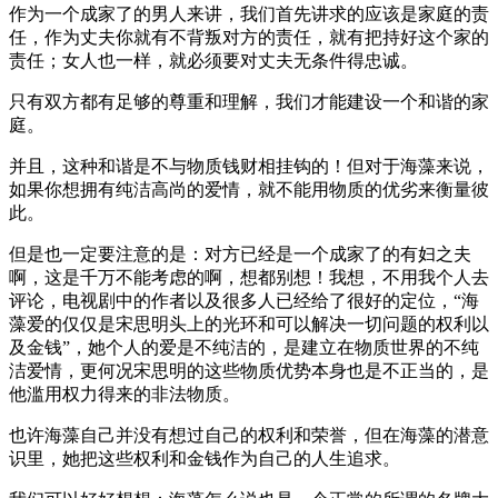
作为一个成家了的男人来讲，我们首先讲求的应该是家庭的责
任，作为丈夫你就有不背叛对方的责任，就有把持好这个家的
责任；女人也一样，就必须要对丈夫无条件得忠诚。
只有双方都有足够的尊重和理解，我们才能建设一个和谐的家
庭。
并且，这种和谐是不与物质钱财相挂钩的！但对于海藻来说，
如果你想拥有纯洁高尚的爱情，就不能用物质的优劣来衡量彼
此。
但是也一定要注意的是：对方已经是一个成家了的有妇之夫
啊，这是千万不能考虑的啊，想都别想！我想，不用我个人去
评论，电视剧中的作者以及很多人已经给了很好的定位，“海
藻爱的仅仅是宋思明头上的光环和可以解决一切问题的权利以
及金钱”，她个人的爱是不纯洁的，是建立在物质世界的不纯
洁爱情，更何况宋思明的这些物质优势本身也是不正当的，是
他滥用权力得来的非法物质。
也许海藻自己并没有想过自己的权利和荣誉，但在海藻的潜意
识里，她把这些权利和金钱作为自己的人生追求。