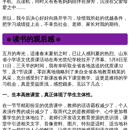
手机、点读机，同时又有爸爸妈妈陪伴在身旁，沉浸在父爱母
爱之中……
所以，我今后决心好好向路开学习，珍惜我所处的优越条件，
把学习成绩提上去，不辜负社会、老师、家长对我的期待。
⍟ 读书的观后感 ⍟
五月的寿光，适逢春末夏初之时，已让人感到夏的热烈。山东
省小学语文优质课活动在寿光世纪学校拉开了序幕。5月8日至
11日，三天半的时间，我有幸听取全省各地选送的优质课32
节，及7节说课，零距离地领略到了来自全省各地教育精英的
风采，充分感受到了新课改春风下课堂教学。这更是难得的学
习机会，真是受益匪浅，感想颇多。见以下几点：
一、生本高效课堂，真正体现了学生主体性。
在一节节精彩纷呈的优质课中，教师的话语霸权减少了，个人
表演作秀的成分减少了，取而代之的是教师眼中、心中更加尊
重学生的主体地位了。老师们开发语文教育资源的意识强，课
堂中引进相关文字、音像资料、图片。特别是适时、适当地补
充了一些打动人心的解说，让学生深切地感受到语文情境，使