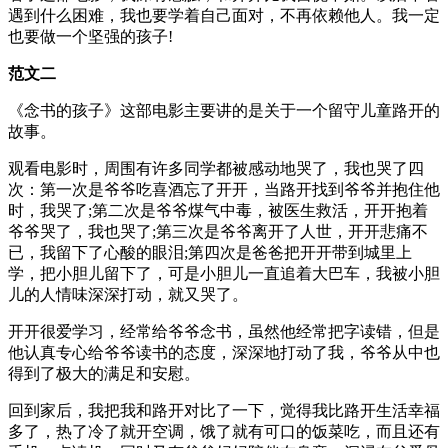
遇到什么困难，我也要学着自己面对，不再依赖他人。我一定
也要做一个坚强的孩子!
范文二
《念书的孩子》这部电影主要讲的是关于一个留守儿童路开的
故事。
观看电影时，周围有许多同学都被感动地哭了，我也哭了四
次：第一次是爷爷吃喜酒忘了开开，当路开找到爷爷并抱住他
时，我哭了;第二次是爷爷煤气中毒，被医生救活，开开抱着
爷爷哭了，我也哭了;第三次是爷爷离开了人世，开开悲痛不
已，我留下了心酸的眼泪;第四次是爸爸把开开带到城里上
学，把小胆儿留下了，可是小胆儿一直追着大巴车，我被小胆
儿的人情味深深打动，就又哭了。
开开很爱学习，经常给爷爷念书，虽然他经常把字读错，但是
他认真专心给爷爷读书的态度，深深地打动了我，爷爷从中也
得到了极大的满足和安慰。
回到家后，我把我和路开对比了一下，觉得我比路开生活幸福
多了，热了冷了就开空调，饿了就有可口的饭菜吃，而且还有