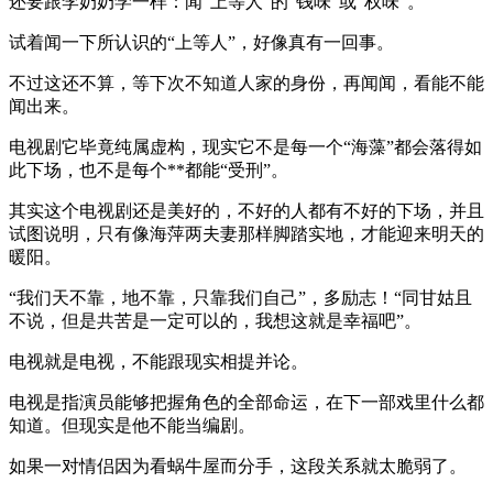
还要跟李奶奶学一样：闻“上等人”的“钱味”或“权味”。
试着闻一下所认识的“上等人”，好像真有一回事。
不过这还不算，等下次不知道人家的身份，再闻闻，看能不能
闻出来。
电视剧它毕竟纯属虚构，现实它不是每一个“海藻”都会落得如
此下场，也不是每个**都能“受刑”。
其实这个电视剧还是美好的，不好的人都有不好的下场，并且
试图说明，只有像海萍两夫妻那样脚踏实地，才能迎来明天的
暖阳。
“我们天不靠，地不靠，只靠我们自己”，多励志！“同甘姑且
不说，但是共苦是一定可以的，我想这就是幸福吧”。
电视就是电视，不能跟现实相提并论。
电视是指演员能够把握角色的全部命运，在下一部戏里什么都
知道。但现实是他不能当编剧。
如果一对情侣因为看蜗牛屋而分手，这段关系就太脆弱了。