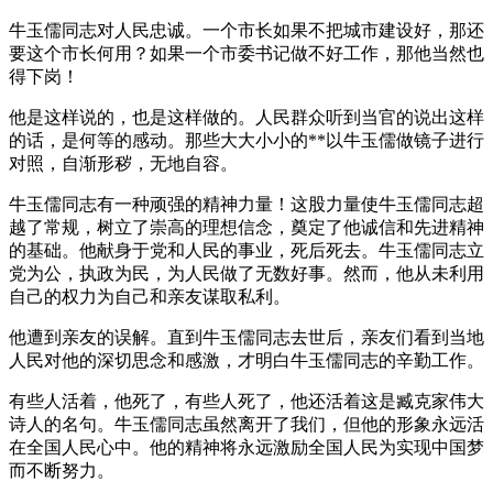
牛玉儒同志对人民忠诚。一个市长如果不把城市建设好，那还
要这个市长何用？如果一个市委书记做不好工作，那他当然也
得下岗！
他是这样说的，也是这样做的。人民群众听到当官的说出这样
的话，是何等的感动。那些大大小小的**以牛玉儒做镜子进行
对照，自渐形秽，无地自容。
牛玉儒同志有一种顽强的精神力量！这股力量使牛玉儒同志超
越了常规，树立了崇高的理想信念，奠定了他诚信和先进精神
的基础。他献身于党和人民的事业，死后死去。牛玉儒同志立
党为公，执政为民，为人民做了无数好事。然而，他从未利用
自己的权力为自己和亲友谋取私利。
他遭到亲友的误解。直到牛玉儒同志去世后，亲友们看到当地
人民对他的深切思念和感激，才明白牛玉儒同志的辛勤工作。
有些人活着，他死了，有些人死了，他还活着这是臧克家伟大
诗人的名句。牛玉儒同志虽然离开了我们，但他的形象永远活
在全国人民心中。他的精神将永远激励全国人民为实现中国梦
而不断努力。