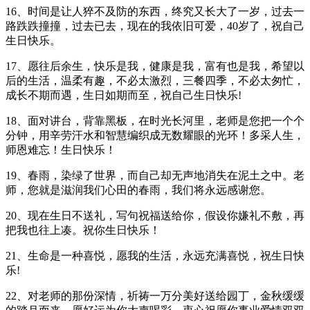
16、时间是让人猝不及防的东西，终究又长大了一岁，过去一
路跌跌撞撞，过去已去，现在的我依旧可爱，40岁了，祝自己
生日快乐。
17、愿往后余生，快乐是我，健康是我，富有也是我，希望以
后的生活，温柔有趣，不必太激烈，三餐四季，不必太匆忙，
成长不期而遇，生日如期而至，祝自己生日快乐!
18、面对讲台，背靠黑板，在时光长河里，老师是您把一个个
分钟，用辛劳汗水和智慧编织成无数耀眼的光环！多采人生，
师恩难忘！生日快乐！
19、春雨，染绿了世界，而自己却无声地消失在泥土之中。老
师，您就是滋润我们心田的春雨，我们将永远感谢您。
20、现在生日不送礼，写句祝福送给你，假设你嫌礼不敷，再
把我也往上凑。祝你生日快乐！
21、生命是一种喜悦，愿我的生活，永远充满喜悦，祝生日快
乐!
22、对老师的那份深情，祈祷一万分美好送给园丁，金秋缓缓