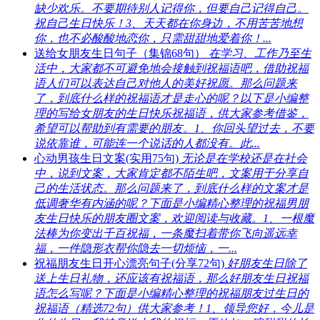
缺少欢乐。不要期待别人记得你，但要自己记得自己。
祝自己生日快乐！3、天天都在你身边，不用苦苦地想
你，也不必酸酸地恋你，只需甜甜地爱着你！...
送给女朋友生日句子（集锦68句）
在学习、工作乃至生
活中，大家都不可避免地会接触到祝福语吧，借助祝福
语人们可以表达自己对他人的美好祝愿。那么问题来
了，到底什么样的祝福语才是走心的呢？以下是小编整
理的写给女朋友的生日快乐祝福语，供大家参考借鉴，
希望可以帮助到有需要的朋友。1、你回头望过去，不要
说依靠谁，可能连一个说话的人都没有。此...
心动男孩生日文案(实用75句)
无论是在学校还是在社会
中，说到文案，大家肯定都不陌生吧，文案用于分享自
己的生活状态。那么问题来了，到底什么样的文案才是
低调奢华有内涵的呢？下面是小编精心整理的祝福男朋
友生日快乐的朋友圈文案，欢迎阅读与收藏。1、一根魔
法棒为你变出千百祝福，一条魔扫着带你飞向遥远幸
福，一件隐形衣帮你隐去一切烦恼，一...
祝福朋友生日开心漂亮句子(分享72句)
好朋友生日除了
送上生日礼物，还应该有祝福语，那么好朋友生日祝福
语怎么写呢？下面是小编精心整理的祝福朋友过生日的
祝福语（精选72句）供大家参考！1、领导您好，今儿是