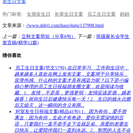
友生日文案
热门标签:
女朋友生日
长辈生日文案
员工生日文案
妈妈
生日文案
过生日文案
女儿生日文案
文章来源：
//www.dsbj1.com/haocijiaju/137998.html
上一篇：
立秋文案简短（分享6句）
下一篇：
班级家长会学生
发言稿(精华12篇)
猜你喜欢
员工生日文案(范文57句)
在日常学习、工作和生活中，
越来越多人喜欢在网上发布文案，文案用于分享快乐，
宣泄伤感。什么样的文案才具有感染力呢？以下是小编
精心整理的员工生日祝福朋友圈文案，欢迎阅读与收
藏。1、友情，不是茶，更强更弱；友情应该是酒，越老
越香！祝你生日后健康快乐每一天！2、生日的烛火点燃
后又熄灭，这一瞬间的含义有两...
对室友生日祝福文案(精品41句)
1、因为有你，爱不曾
离去；因为有你，生命才有奇迹。爱你无需深情的言
语，只要我们一直手牵手走下去就足矣。亲爱的老婆生
日快乐，让爱陪伴我们一直到永远。2、智慧的人生不会