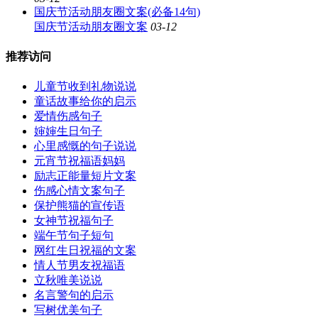
国庆节活动朋友圈文案(必备14句)
国庆节活动朋友圈文案
03-12
推荐访问
儿童节收到礼物说说
童话故事给你的启示
爱情伤感句子
婶婶生日句子
心里感慨的句子说说
元宵节祝福语妈妈
励志正能量短片文案
伤感心情文案句子
保护熊猫的宣传语
女神节祝福句子
端午节句子短句
网红生日祝福的文案
情人节男友祝福语
立秋唯美说说
名言警句的启示
写树优美句子