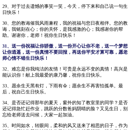
29、对于过去遗憾的事笑一笑，今天，停下来和自己说一句生
日快乐！
30、您的教诲催我风雨兼程，我的祝福与您日夜相伴。您的教
诲，我铭刻在心；你的关怀，是我感激的心；我感谢你的帮
助。谢谢你，老师！祝你生日快乐！
31、送一份祝福让你骄傲，送一份开心让你不老，送一个梦想
让你逍遥，送一份真情不要回报，再送你平安才算可靠，愿老
师心情不错生日快乐！
32、难忘是你我纯洁的友情！可贵是永远不变的真情！高兴是
能认识你！献上我最爱的康乃馨，祝你生日快乐。
33、愿余生天黑有灯，下雨有伞；愿余生不再害怕孤单。最
后，祝自己生日快乐。
34、是否还记得那年的夏天，窗外的知了教室里的同学？是否
还记得急忙赶作业，跳跃的分数爸妈阴晴的脸？又见生日，别
忘给老师送去问候，大家一起加油。
35、时间如水，转眼间，柔和的风又送来了相思的日子，作为