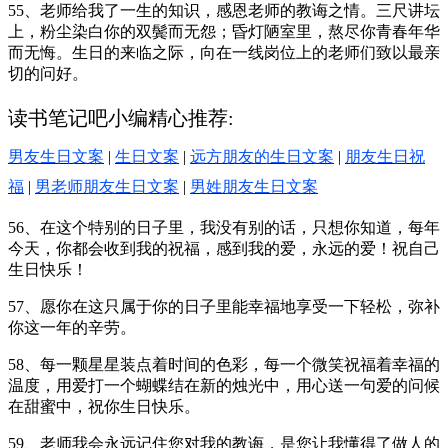
55、老师给我了一生的知识，感恩老师的教诲之情。三尺讲坛
上，粉尘染白你的双鬓而无怨；昏灯陋室里，熬尽你青春年华
而无悔。生日的来临之际，向在一线岗位上的老师们致以最亲
切的问好。
读书笔记吧小编精心推荐:
男友生日文案
|
生日文案
|
远方朋友的生日文案
|
朋友生日祝
福
|
男老师朋友生日文案
|
男姓朋友生日文案
56、在这个特别的日子里，我没有别的话，只想你知道，每年
今天，你都会收到我的祝福，感到我的爱，永远的爱！祝自己
生日快乐！
57、愿你在这只属于你的日子里能幸福地享受一下轻松，弥补
你这一年的辛劳。
58、每一颗星星装点着时间的色彩，每一个微笑祝福着幸福的
温度，用爱打一个蝴蝶结在新的烛光中，用心送一句爱的问候
在甜蜜中，祝你生日快乐。
59、老师我会永远记住您对我的教诲，是您让我懂得了做人的