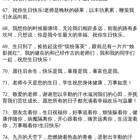
67、祝你生日快乐!老师是晚秋的硕果，以丰功累累，鞭策我
们永远向前。
68、我想你的时候最缠绵，无论我们相距多远，前面的路有多
坎坷，只想说：你是我今生最大的幸福。祝你生日快乐。
69、生日到了，捡拾起这些“缤纷落英”，眼前总有一片片“烛
影摇红”。我的健在的和已经作古的老师们，我和我的同学们
一起，祝您生日快乐！
70、愿往后余生，快乐是我，暴瘦是我，暴富也是我。
71、老师今天是您的生日，学生祝您身体健康，万事如意！
72、敬爱的老师，谢谢您以辛勤的汗水滋润我们的心田，并抚
育我们茁壮成长。愿您所有的日子都充满着幸福欢乐与温馨！
73、朋友念着你，生日祝福你，好事追着你，烦恼躲着你，健
康伴随你，病魔隔离你，开心跟着你，痛苦远离你，生活宠着
你，万事顺着你!生日快乐!
74、九月的天空下，您燃烧着热血的青春，迸射出辛勤的汗