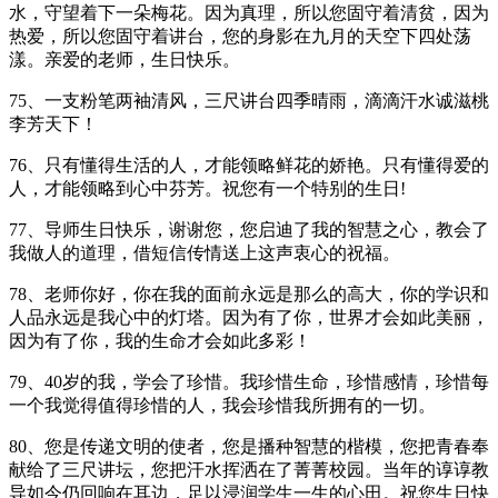
水，守望着下一朵梅花。因为真理，所以您固守着清贫，因为
热爱，所以您固守着讲台，您的身影在九月的天空下四处荡
漾。亲爱的老师，生日快乐。
75、一支粉笔两袖清风，三尺讲台四季晴雨，滴滴汗水诚滋桃
李芳天下！
76、只有懂得生活的人，才能领略鲜花的娇艳。只有懂得爱的
人，才能领略到心中芬芳。祝您有一个特别的生日!
77、导师生日快乐，谢谢您，您启迪了我的智慧之心，教会了
我做人的道理，借短信传情送上这声衷心的祝福。
78、老师你好，你在我的面前永远是那么的高大，你的学识和
人品永远是我心中的灯塔。因为有了你，世界才会如此美丽，
因为有了你，我的生命才会如此多彩！
79、40岁的我，学会了珍惜。我珍惜生命，珍惜感情，珍惜每
一个我觉得值得珍惜的人，我会珍惜我所拥有的一切。
80、您是传递文明的使者，您是播种智慧的楷模，您把青春奉
献给了三尺讲坛，您把汗水挥洒在了菁菁校园。当年的谆谆教
导如今仍回响在耳边，足以浸润学生一生的心田。祝您生日快