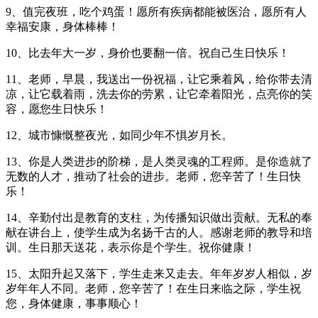
9、值完夜班，吃个鸡蛋！愿所有疾病都能被医治，愿所有人
幸福安康，身体棒棒！
10、比去年大一岁，身价也要翻一倍。祝自己生日快乐！
11、老师，早晨，我送出一份祝福，让它乘着风，给你带去清
凉，让它载着雨，洗去你的劳累，让它牵着阳光，点亮你的笑
容，愿您生日快乐！
12、城市慷慨整夜光，如同少年不惧岁月长。
13、你是人类进步的阶梯，是人类灵魂的工程师。是你造就了
无数的人才，推动了社会的进步。老师，您辛苦了！生日快
乐！
14、辛勤付出是教育的支柱，为传播知识做出贡献。无私的奉
献在讲台上，使学生成为名扬千古的人。感谢老师的教导和培
训。生日那天送花，表示你是个学生。祝你健康！
15、太阳升起又落下，学生走来又走去。年年岁岁人相似，岁
岁年年人不同。老师，您辛苦了！在生日来临之际，学生祝
您，身体健康，事事顺心！