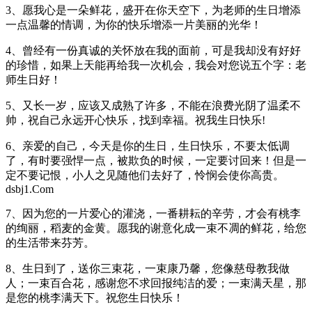
3、愿我心是一朵鲜花，盛开在你天空下，为老师的生日增添
一点温馨的情调，为你的快乐增添一片美丽的光华！
4、曾经有一份真诚的关怀放在我的面前，可是我却没有好好
的珍惜，如果上天能再给我一次机会，我会对您说五个字：老
师生日好！
5、又长一岁，应该又成熟了许多，不能在浪费光阴了温柔不
帅，祝自己永远开心快乐，找到幸福。祝我生日快乐!
6、亲爱的自己，今天是你的生日，生日快乐，不要太低调
了，有时要强悍一点，被欺负的时候，一定要讨回来！但是一
定不要记恨，小人之见随他们去好了，怜悯会使你高贵。
dsbj1.Com
7、因为您的一片爱心的灌浇，一番耕耘的辛劳，才会有桃李
的绚丽，稻麦的金黄。愿我的谢意化成一束不凋的鲜花，给您
的生活带来芬芳。
8、生日到了，送你三束花，一束康乃馨，您像慈母教我做
人；一束百合花，感谢您不求回报纯洁的爱；一束满天星，那
是您的桃李满天下。祝您生日快乐！