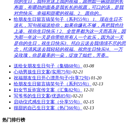
你的生日，我特意送上我的祝福，愿他如一碗甜甜的长
寿面，有嚼劲的面条是我长长的祝愿，可口的汤，是我
对您快乐、幸福和甜蜜的祝福。2、愿你的...
给朋友生日留言搞笑句子（系列55句）
1、现在生日不
送礼，写句祝福送给你，如果你嫌礼不够，再把我也往
上凑。祝你生日快乐！2、全世界都为这一天而高兴，因
为那一年这一天是你带给所有人一个欢乐，因为这一天
是你的生日，祝生日快乐3、托白云送去我绵绵不尽的思
念，托清风送去我轻轻的祝福。祝您生日快乐!4、一万
朵玫瑰，你是最美的一朵，绽放了灿烂，芳香...
送给女朋友生日句子（集锦68句）
03-08
心动男孩生日文案(实用75句)
02-21
祝福朋友生日开心漂亮句子(分享72句)
01-20
给朋友生日留言搞笑句子（系列55句）
02-13
妇女节反诈宣传文案（汇集82句）
12-31
写爷爷的生日文案(优选85句)
02-21
启动仪式感生日文案（分享55句）
02-15
很甜的自己生日文案（热门66句）
02-13
热门排行榜