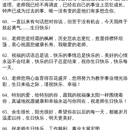
道理。老师我已经不再调皮，已经在自己的事业上茁壮成长。
钟声已成为过去的事。唯一没有变的是他们有多想念你。
60、一直以来有句话想对你说，但苦于没有机会，今天我终于
鼓起勇气……生日快乐!
61、老师您是经霜的枫树，历史悲欢志更红，愈显得襟怀坦
荡，衷心祝愿您健康长寿。我敬爱的老师。
62、祝福的话语总是说，快乐的事情总是快乐的，美好的心情
永远不会结束，快乐的日子总是结束，祝你生日快乐，快乐每
一天。
63、老师您用心血育得百花盛开，您用努力为教学事业增光添
彩，生日来临之际，谨祝快乐、幸福！
64、特别的爱，给特别的你，愿我的祝福像太阳一样围绕着
你，真诚地祝愿健康和幸福永远与你同在，祝老师生日快乐！
65、余生很长，阳光很好，希望你在以后的每一天，都被岁月
温柔以待，生日快乐，明天更美好。
66、祝老师生日快乐，工作顺利，事业大展宏图