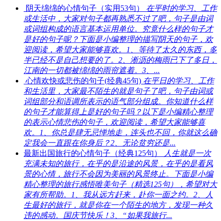
阴天绵绵的心情句子（实用53句）
在平时的学习、工作
或生活中，大家对句子都再熟悉不过了吧，句子是由词
或词组构成的语言基本运用单位。究竟什么样的句子才
是好的句子呢？下面是小编整理的描写阴天的句子，欢
迎阅读，希望大家能够喜欢。1、等待了太久的东西，多
半已经不是自己想要的了。2、淅沥的梅雨已下了多日，
江南的一切都被绵绵的雨帘遮着。3、...
心情欢快或悲伤的句子(经典45句)
在平日的学习、工作
和生活里，大家最不陌生的就是句子了吧，句子由词或
词组部分和语调所表示的语气部分组成。你知道什么样
的句子才能算得上是好的句子吗？以下是小编精心整理
的表示心情悲伤的句子，欢迎阅读，希望大家能够喜
欢。1、你总是肆无忌惮地走，连头也不回，你就这么确
定我会一直跟在你身后？2、无论贫穷还是...
最新出国旅行的心情句子（经典125句）
人生就是一次
充满未知的旅行，在乎的是沿途的风景，在乎的是看风
景的心情，旅行不会因为美丽的风景终止。下面是小编
精心整理的旅行感悟唯美句子（精选125句），希望对大
家有所帮助。1、我从远方赶来，赴你一面之约。2、人
生最好的旅行，就是你在一个陌生的地方，发现一种久
违的感动。国庆节快乐！3、“如果我旅行...