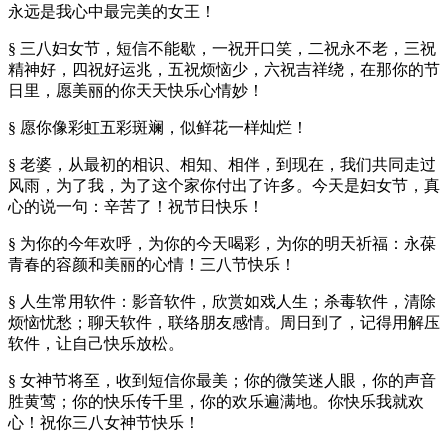
永远是我心中最完美的女王！
§ 三八妇女节，短信不能歇，一祝开口笑，二祝永不老，三祝
精神好，四祝好运兆，五祝烦恼少，六祝吉祥绕，在那你的节
日里，愿美丽的你天天快乐心情妙！
§ 愿你像彩虹五彩斑斓，似鲜花一样灿烂！
§ 老婆，从最初的相识、相知、相伴，到现在，我们共同走过
风雨，为了我，为了这个家你付出了许多。今天是妇女节，真
心的说一句：辛苦了！祝节日快乐！
§ 为你的今年欢呼，为你的今天喝彩，为你的明天祈福：永葆
青春的容颜和美丽的心情！三八节快乐！
§ 人生常用软件：影音软件，欣赏如戏人生；杀毒软件，清除
烦恼忧愁；聊天软件，联络朋友感情。周日到了，记得用解压
软件，让自己快乐放松。
§ 女神节将至，收到短信你最美；你的微笑迷人眼，你的声音
胜黄莺；你的快乐传千里，你的欢乐遍满地。你快乐我就欢
心！祝你三八女神节快乐！