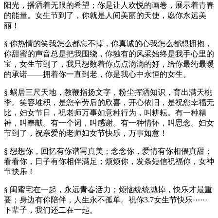
阳光，播洒着无限的希望；你是让人欢悦的画卷，展示着青春
的能量。女生节到了，你就是人间美丽的天使，愿你永远美
丽！
§ 你热情的笑我怎么都忘不掉，你真诚的心我怎么都想拥抱，
你甜蜜的声音总是把我围绕，你独有的风采始终是我手心里的
宝，女生节到了，我只想数着你点点滴滴的好，给你最纯最暖
的承诺——拥着你一直到老，你是我心中永恒的女生。
§ 蜗居三尺天地，教鞭指扬文字，粉尘挥洒知识，育出满天桃
李。笑容堆积，是您辛劳后的欣喜，开心依旧，是祝您幸福无
比，妇女节日，祝老师万事如意种行为，叫耕耘。有一种精
神，叫奉献。有一个词，叫感谢。有一种情怀，叫思念。妇女
节到了，祝亲爱的老师妇女节快乐，万事如意！
§ 想想你，回忆有你谱写真美；念念你，爱情有你相偎真甜；
看看你，日子有你相伴满足；烦烦你，发条短信祝福你，女神
节快乐！
§ 闺蜜宅在一起，永远青春活力；烦恼统统抛掉，快乐才最重
要；身边有你陪伴，人生永不孤单。祝你3.7女生节快乐······
下辈子，我们还二在一起。