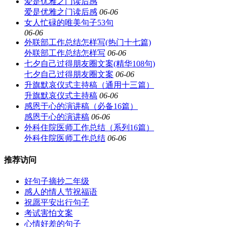
爱是优雅之门读后感
爱是优雅之门读后感
06-06
女人忙碌的唯美句子53句
06-06
外联部工作总结怎样写(热门十七篇)
外联部工作总结怎样写
06-06
七夕自己过得朋友圈文案(精华108句)
七夕自己过得朋友圈文案
06-06
升旗默哀仪式主持稿（通用十三篇）
升旗默哀仪式主持稿
06-06
感恩于心的演讲稿（必备16篇）
感恩于心的演讲稿
06-06
外科住院医师工作总结（系列16篇）
外科住院医师工作总结
06-06
推荐访问
好句子摘抄二年级
感人的情人节祝福语
祝愿平安出行句子
考试害怕文案
心情好差的句子