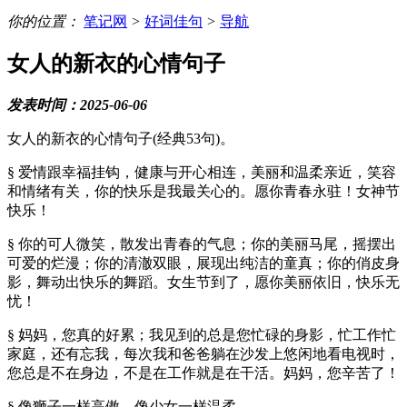
你的位置：
笔记网
>
好词佳句
>
导航
女人的新衣的心情句子
发表时间：2025-06-06
女人的新衣的心情句子(经典53句)。
§ 爱情跟幸福挂钩，健康与开心相连，美丽和温柔亲近，笑容
和情绪有关，你的快乐是我最关心的。愿你青春永驻！女神节
快乐！
§ 你的可人微笑，散发出青春的气息；你的美丽马尾，摇摆出
可爱的烂漫；你的清澈双眼，展现出纯洁的童真；你的俏皮身
影，舞动出快乐的舞蹈。女生节到了，愿你美丽依旧，快乐无
忧！
§ 妈妈，您真的好累；我见到的总是您忙碌的身影，忙工作忙
家庭，还有忘我，每次我和爸爸躺在沙发上悠闲地看电视时，
您总是不在身边，不是在工作就是在干活。妈妈，您辛苦了！
§ 像狮子一样高傲，像少女一样温柔。