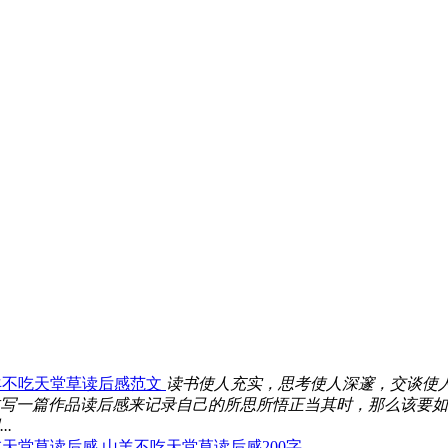
羊不吃天堂草读后感范文
读书使人充实，思考使人深邃，交谈使
写一篇作品读后感来记录自己的所思所悟正当其时，那么该要如
.
吃天堂草读后感
山羊不吃天堂草读后感200字