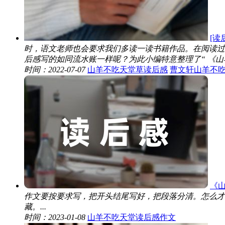
[读
时，语文老师也会要求我们多读一读书籍作品。在阅读过
后感写的如同流水账一样呢？为此小编特意整理了“ 《山羊
时间：2022-07-07
山羊不吃天堂草读后感
曹文轩山羊不
《山
作文要按要求写，把开头结尾写好，把段落分清。怎么才
藏。...
时间：2023-01-08
山羊不吃天堂读后感作文