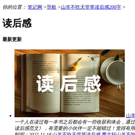
你的位置：
笔记网
>
导航
>
山羊不吃天堂草读后感200字
>
读后感
最新更新
山
一个人在读过每一本书之后都会有一些收获和体会，通过
读后感范文》，有需要的小伙伴一定不能错过！觉得有用..
时间：2022-11-18
山羊不吃天堂草读后感
曹文轩山羊不