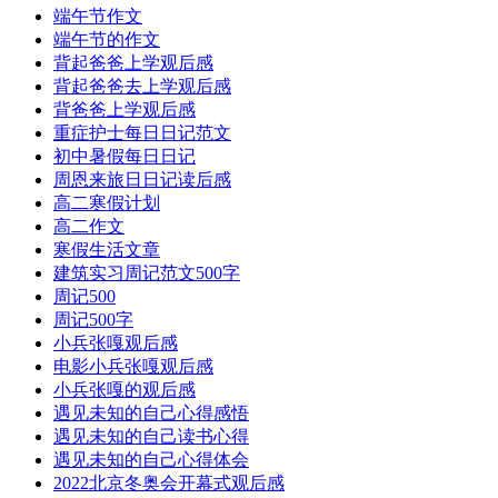
端午节作文
端午节的作文
背起爸爸上学观后感
背起爸爸去上学观后感
背爸爸上学观后感
重症护士每日日记范文
初中暑假每日日记
周恩来旅日日记读后感
高二寒假计划
高二作文
寒假生活文章
建筑实习周记范文500字
周记500
周记500字
小兵张嘎观后感
电影小兵张嘎观后感
小兵张嘎的观后感
遇见未知的自己心得感悟
遇见未知的自己读书心得
遇见未知的自己心得体会
2022北京冬奥会开幕式观后感