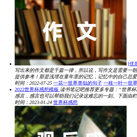
[优
写出来的作文都是千篇一律，所以说，写作文是需要一朝一
提供参考！那是浅埋在童年里的记忆，记忆中的自己总爱往街
时间：2022-07-25
一花一世界类似的句子
一枝一叶一世
2022世界杯感想模板
读书笔记吧推荐更多专题：“世界
感言，感言也可以帮助我们记录这难忘的一刻。下面由栏目
时间：2023-01-24
世界杯感想