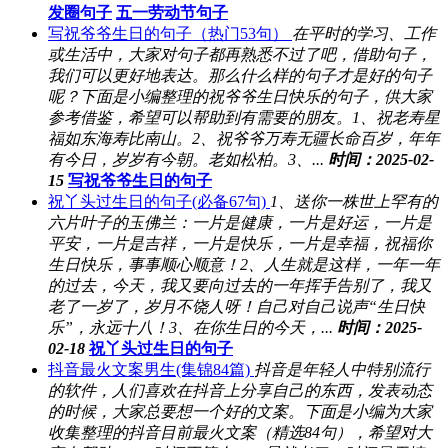
发圈句子
五一劳动节句子
写祝爷爷生日的句子（热门53句）
在平时的学习、工作
或生活中，大家对句子都再熟悉不过了吧，借助句子，
我们可以更好地表达。那么什么样的句子才是好的句子
呢？下面是小编整理的祝爷爷生日快乐的句子，供大家
参考借鉴，希望可以帮助到有需要的朋友。1、祝老寿星
福如东海寿比南山。2、祝爷爷万寿无疆长命百岁，年年
有今日，岁岁有今朝。老如松柏。3、...
时间：2025-02-
15
写祝爷爷生日的句子
祝丫头过生日的句子(必备67句)
1、送你一株世上罕有的
六片叶子的玉佛兰：一片是健康，一片是好运，一片是
平安，一片是吉祥，一片是快乐，一片是幸福，祝福你
生日快乐，事事顺心顺意！2、人生就是这样，一年一年
的过去，今天，我又要向过去的一年挥手告别了，我又
老了一岁了，岁月不饶人呀！自己对自己说声“生日快
乐”，永远十八！3、在你生日的今天，...
时间：2025-
02-18
祝丫头过生日的句子
抖音最火文案男生(集锦84篇)
抖音是年轻人中特别流行
的软件，人们喜欢在抖音上分享自己的东西，发表动态
的时候，大家总要想一个好的文案。下面是小编为大家
收集整理的抖音目前最火文案（精选84句），希望对大