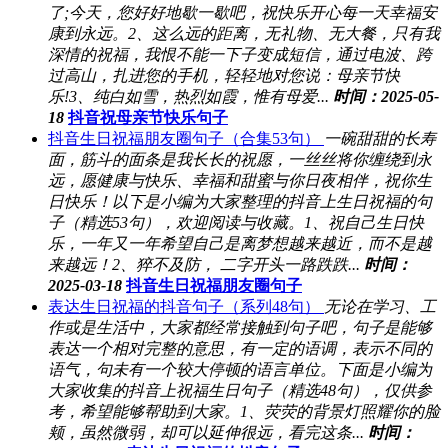
了;今天，您好好地歇一歇吧，祝快乐开心每一天幸福安
康到永远。2、这么远的距离，无礼物、无大餐，只有我
深情的祝福，我恨不能一下子变成短信，通过电波、跨
过高山，扎进您的手机，轻轻地对您说：母亲节快
乐!3、纯白如雪，热烈如霞，惟有母爱...
时间：2025-05-
18
抖音祝母亲节快乐句子
抖音生日祝福朋友圈句子（合集53句）
一碗甜甜的长寿
面，筋斗的面条是我长长的祝愿，一丝丝将你缠绕到永
远，愿健康与快乐、幸福和甜蜜与你日夜相伴，祝你生
日快乐！以下是小编为大家整理的抖音上生日祝福的句
子（精选53句），欢迎阅读与收藏。1、祝自己生日快
乐，一年又一年希望自己是离梦想越来越近，而不是越
来越远！2、猝不及防， 二字开头一路跌跌...
时间：
2025-03-18
抖音生日祝福朋友圈句子
表达生日祝福的抖音句子（系列48句）
无论在学习、工
作或是生活中，大家都经常接触到句子吧，句子是能够
表达一个相对完整的意思，有一定的语调，表示不同的
语气，句未有一个较大停顿的语言单位。下面是小编为
大家收集的抖音上祝福生日句子（精选48句），仅供参
考，希望能够帮助到大家。1、荧荧的背景灯照耀你的脸
颊，虽然微弱，却可以延伸很远，看完这条...
时间：