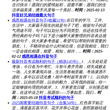
念日快乐！愿我们的爱情如初，甜蜜不断；愿我们的生
活幸福美满，携手共度每一个美好...
时间：2025-02-13
抖音好兄弟结婚最火句子
感恩相遇在抖音句子(收藏51句)
在日常的学习、工作、
生活中，大家最不陌生的就是句子了吧，根据句子的语
气用途不同，句子可以划分为不同类型。你还在找寻优
秀经典的句子吗？以下是小编帮大家整理的抖音表达感
谢的句子，供大家参考借鉴，希望可以帮助到有需要的
朋友。1、不晓得你会什么时候出现，但是我相信，我们
一定会彼此相遇，相爱，相知，相许，...
时间：2025-
02-12
感恩相遇在抖音句子
最新抖音考试顺利的句子（精选145句）
1、人生处处是
考场，今日各为中考忙。斗智斗勇齐亮相，得失成败走
一场。人生寒暑阅兵场，生活答卷袖里藏。考场潇洒不
虚枉，多年以后话沧桑！祝中考时超常发挥！2、以你的
自信，以你的开朗，以你的毅力，还有我的祝福，你一
定能够驶向理想的彼岸。3、月寒更觉日暖，分别更恋相
聚，在这毕业之时，祝愿你——万事如意，我们...
时
间：2025-05-18
抖音考试顺利的句子
2025闺蜜要结婚抖音句子（合集54句）
红色喜字贴正
堂，满屋嘉宾喜洋洋。花开并蒂心花放，新郎新娘结成