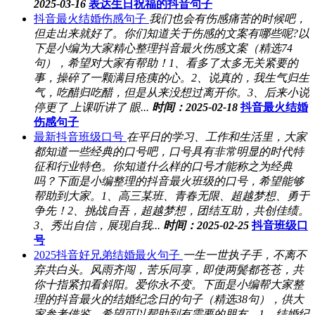
2025-03-16
表达生日祝福的抖音句子
抖音最火结婚伤感句子
我们也会有伤感痛苦的时候吧，
但走出来就好了。你们知道关于伤感的文案有哪些呢?以
下是小编为大家精心整理抖音最火伤感文案（精选74
句），希望对大家有帮助！1、看多了太多无关紧要的
事，操碎了一颗满目疮痍的心。2、说真的，我生气归生
气，吃醋归吃醋，但是从来没想过离开你。3、后来小说
停更了 上课听讲了 眼...
时间：2025-02-18
抖音最火结婚
伤感句子
最新抖音班级口号
在平日的学习、工作和生活里，大家
都知道一些经典的口号吧，口号具有非常明显的时代特
征和行业特色。你知道什么样的口号才能称之为经典
吗？下面是小编整理的抖音最火班级的口号，希望能够
帮助到大家。1、高三某班、青春无限、超越梦想、勇于
争先！2、挑战自吾，超越梦想，团结互助，共创佳绩。
3、秀出自信，展现自我...
时间：2025-02-25
抖音班级口
号
2025抖音好兄弟结婚最火句子
一生一世执子手，不离不
弃共白头。风雨齐闯，苦乐同享，即使两鬓都苍苍，共
你十指紧扣看斜阳。爱你永不变。下面是小编帮大家整
理的抖音最火的结婚纪念日的句子（精选38句），供大
家参考借鉴，希望可以帮助到有需要的朋友。1、结婚纪