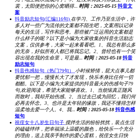
裳，太阳便把你的心窝晒得...
时间：2025-05-15
抖音文
案
抖音励志短句(汇编116句)
在学习、工作乃至生活中，许
多人对一些广为流传的文案都不陌生吧，文案用以记录
每天的生活，写作和思考。那些被广泛运用的文案都是
什么样子的呢？以下是小编为大家收集的抖音生活励志
文案，仅供参考，大家一起来看看吧。1、我总有那么多
的无奈，好似所有人都已将我忘记。2、曾经也有一个笑
容出现在我的生命里，可是最...
时间：2025-05-18
抖音
励志短句
抖音伤感短句（热门79句）
小时候矫情，屁大点事儿都
要忧郁一把，慢慢长大了才发现，快乐本身比任何一切
都酷。以下是小编为大家提供的抖音最火的伤感句子79
句,欢迎阅读，希望大家能够喜欢。1、当烦恼真正随风
而散时，我却开始伤感。2、当过去已成为回忆，我们何
必再去怀念。3、也许是太年轻的缘故，我还不懂得怎样
温柔地去爱一个人。4、我...
时间：2025-05-18
抖音伤感
短句
祝侄女十八岁生日句子
搅拌生活的纷纷扰扰，装点生活
的磕磕绊绊，把幸福涂上温暖的颜色，给快乐一个充分
的理由，送上我亲手制作的爱心蛋糕，祝侄女生日快