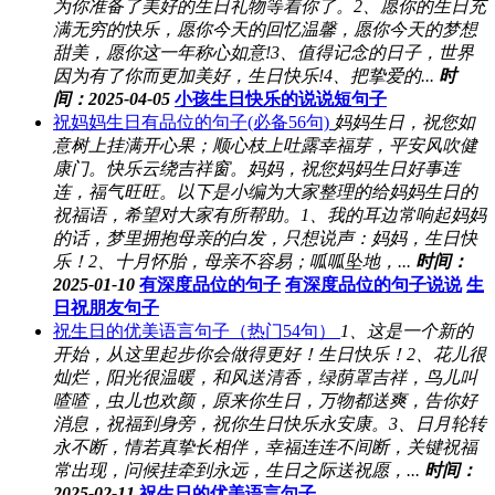
为你准备了美好的生日礼物等着你了。2、愿你的生日充
满无穷的快乐，愿你今天的回忆温馨，愿你今天的梦想
甜美，愿你这一年称心如意!3、值得记念的日子，世界
因为有了你而更加美好，生日快乐!4、把挚爱的...
时
间：2025-04-05
小孩生日快乐的说说短句子
祝妈妈生日有品位的句子(必备56句)
妈妈生日，祝您如
意树上挂满开心果；顺心枝上吐露幸福芽，平安风吹健
康门。快乐云绕吉祥窗。妈妈，祝您妈妈生日好事连
连，福气旺旺。以下是小编为大家整理的给妈妈生日的
祝福语，希望对大家有所帮助。1、我的耳边常响起妈妈
的话，梦里拥抱母亲的白发，只想说声：妈妈，生日快
乐！2、十月怀胎，母亲不容易；呱呱坠地，...
时间：
2025-01-10
有深度品位的句子
有深度品位的句子说说
生
日祝朋友句子
祝生日的优美语言句子（热门54句）
1、这是一个新的
开始，从这里起步你会做得更好！生日快乐！2、花儿很
灿烂，阳光很温暖，和风送清香，绿荫罩吉祥，鸟儿叫
喳喳，虫儿也欢颜，原来你生日，万物都送爽，告你好
消息，祝福到身旁，祝你生日快乐永安康。3、日月轮转
永不断，情若真挚长相伴，幸福连连不间断，关键祝福
常出现，问候挂牵到永远，生日之际送祝愿，...
时间：
2025-02-11
祝生日的优美语言句子