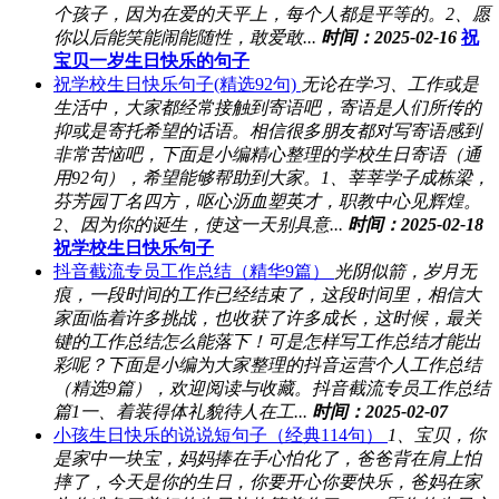
个孩子，因为在爱的天平上，每个人都是平等的。2、愿
你以后能笑能闹能随性，敢爱敢...
时间：2025-02-16
祝
宝贝一岁生日快乐的句子
祝学校生日快乐句子(精选92句)
无论在学习、工作或是
生活中，大家都经常接触到寄语吧，寄语是人们所传的
抑或是寄托希望的话语。相信很多朋友都对写寄语感到
非常苦恼吧，下面是小编精心整理的学校生日寄语（通
用92句），希望能够帮助到大家。1、莘莘学子成栋梁，
芬芳园丁名四方，呕心沥血塑英才，职教中心见辉煌。
2、因为你的诞生，使这一天别具意...
时间：2025-02-18
祝学校生日快乐句子
抖音截流专员工作总结（精华9篇）
光阴似箭，岁月无
痕，一段时间的工作已经结束了，这段时间里，相信大
家面临着许多挑战，也收获了许多成长，这时候，最关
键的工作总结怎么能落下！可是怎样写工作总结才能出
彩呢？下面是小编为大家整理的抖音运营个人工作总结
（精选9篇），欢迎阅读与收藏。抖音截流专员工作总结
篇1一、着装得体礼貌待人在工...
时间：2025-02-07
小孩生日快乐的说说短句子（经典114句）
1、宝贝，你
是家中一块宝，妈妈捧在手心怕化了，爸爸背在肩上怕
摔了，今天是你的生日，你要开心你要快乐，爸妈在家