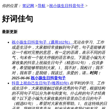
你的位置：
笔记网
>
导航
>
祝小孩生日抖音句子
>
好词佳句
最新更新
祝小孩生日抖音句子（通用102句）
无论在学习、工作
或是生活中，大家都经常接触到句子吧，句子是能够表
达一个相对完整的意思，有一定的语调，表示不同的语
气，句未有一个较大停顿的语言单位。下面是小编为大
家收集的抖音上祝福生日句子（精选102句），仅供参
考，希望能够帮助到大家。1、我不好，我检讨；我不
对，我有罪；是我错，我该过。亲爱的，请...
时间：
2025-06-06
祝小孩生日抖音句子
抖音上祝自己生日句子(推荐83句)
在平时的学习、工作
或生活中，大家都接触过很多优秀的句子吧，根据结构
的不同句子可以分为单句和复句。什么样的句子才经典
呢？以下是小编为大家收集的抖音里自己生日的句子
（精选83句），希望对大家有所帮助。1、在这特殊的日
子里，我想说我真高兴，时光没有改变我们的友谊，祝