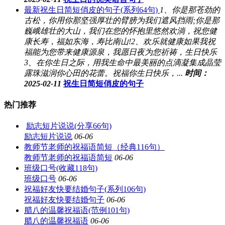
最新祝生日简短俏皮的句子(系列64句)
1、你是那苍劲的
古松，你用你那坚强厚壮的臂膀为我们遮风挡雨;你是那
巍峨雄壮的大山，我们在您的怀抱里悠然欢淌，祝您健
康长寿，福如东海，寿比南山!2、欢乐就健康如果我祝
福能为您带来健康源泉，我愿日夜为您祈祷，生日快乐
3、在你生日之际，用我生命中最美丽的点滴凝集成晶莹
露珠滋润你心田的花蕾。祝福你生日快乐，...
时间：
2025-02-11
祝生日简短俏皮的句子
热门推荐
励志短片说说(分享66句)
励志短片说说
06-06
教师节老师的祝福语简短（经典116句）
教师节老师的祝福语简短
06-06
班级口号(收藏118句)
班级口号
06-06
祝福好友快要结婚句子(系列106句)
祝福好友快要结婚句子
06-06
腊八的温馨祝福语(范例101句)
腊八的温馨祝福语
06-06