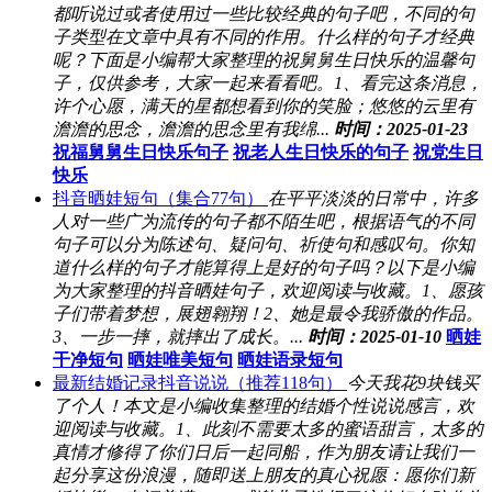
都听说过或者使用过一些比较经典的句子吧，不同的句
子类型在文章中具有不同的作用。什么样的句子才经典
呢？下面是小编帮大家整理的祝舅舅生日快乐的温馨句
子，仅供参考，大家一起来看看吧。1、看完这条消息，
许个心愿，满天的星都想看到你的笑脸；悠悠的云里有
澹澹的思念，澹澹的思念里有我绵...
时间：2025-01-23
祝福舅舅生日快乐句子
祝老人生日快乐的句子
祝党生日
快乐
抖音晒娃短句（集合77句）
在平平淡淡的日常中，许多
人对一些广为流传的句子都不陌生吧，根据语气的不同
句子可以分为陈述句、疑问句、祈使句和感叹句。你知
道什么样的句子才能算得上是好的句子吗？以下是小编
为大家整理的抖音晒娃句子，欢迎阅读与收藏。1、愿孩
子们带着梦想，展翅翱翔！2、她是最令我骄傲的作品。
3、一步一摔，就摔出了成长。...
时间：2025-01-10
晒娃
干净短句
晒娃唯美短句
晒娃语录短句
最新结婚记录抖音说说（推荐118句）
今天我花9块钱买
了个人！本文是小编收集整理的结婚个性说说感言，欢
迎阅读与收藏。1、此刻不需要太多的蜜语甜言，太多的
真情才修得了你们日后一起同船，作为朋友请让我们一
起分享这份浪漫，随即送上朋友的真心祝愿：愿你们新