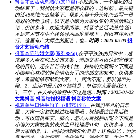
抖音才艺活动总结(范文17篇)
不经意间，一个难忘的活
动结束了，我相信大家都是有收获的，这时候，最关键
的活动总结怎么能落下。很多人都十分头疼怎么写一份
精彩的活动总结，以下是小编为大家收集的表演活动总
结，仅供参考，欢迎大家阅读。抖音才艺活动总结 篇1
本届艺术节在中心校领导的高度重视下，得以有序的进
行。这里有广大师生的配合，也...
时间：2025-05-03
抖
音才艺活动总结
抖音奇葩结婚文案(系列88句)
在平平淡淡的日常中，越
来越多人会在网上发布文案，借助文案可以达到宣传文
化的目的。还在苦苦寻找个性、独特的文案吗？下面是
小编精心整理的抖音情侣分手的伤感文案88句，仅供参
考，希望能够帮助到大家。1、因为不配，所以说声失
陪。2、生活中最大的幸福就是，坚信有人爱着我们。
3、三年，在人生的旅程中不过是短...
时间：2025-01-23
文案抖音
抖音结婚祝福语
抖音秒赞文案
祝表弟生日快手句子（推荐51句）
在我们平凡的日常
里，大家一定都接触过祝福语吧，祝福语往往灵活机
动，可以随机应变。那么，怎么去写祝福语呢？下面是
小编为大家收集的表弟生日祝福语51句，仅供参考，欢
迎大家阅读。1、问候你我亲爱的哥哥：送你阳光，为你
蒸发痛苦，送你细雨，为你洗脏。送你流星，为你带走