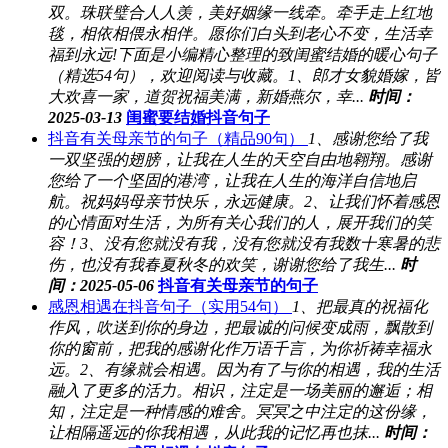
双。珠联璧合人人羡，美好姻缘一线牵。牵手走上红地
毯，相依相偎永相伴。愿你们白头到老心不变，生活幸
福到永远!下面是小编精心整理的致闺蜜结婚的暖心句子
（精选54句），欢迎阅读与收藏。1、郎才女貌婚嫁，皆
大欢喜一家，道贺祝福美满，新婚燕尔，幸...
时间：
2025-03-13
闺蜜要结婚抖音句子
抖音有关母亲节的句子（精品90句）
1、感谢您给了我
一双坚强的翅膀，让我在人生的天空自由地翱翔。感谢
您给了一个坚固的港湾，让我在人生的海洋自信地启
航。祝妈妈母亲节快乐，永远健康。2、让我们怀着感恩
的心情面对生活，为所有关心我们的人，展开我们的笑
容！3、没有您就没有我，没有您就没有我数十寒暑的悲
伤，也没有我春夏秋冬的欢笑，谢谢您给了我生...
时
间：2025-05-06
抖音有关母亲节的句子
感恩相遇在抖音句子（实用54句）
1、把最真的祝福化
作风，吹送到你的身边，把最诚的问候变成雨，飘散到
你的窗前，把我的感谢化作万语千言，为你祈祷幸福永
远。2、有缘就会相遇。因为有了与你的相遇，我的生活
融入了更多的活力。相识，注定是一场美丽的邂逅；相
知，注定是一种情感的难舍。冥冥之中注定的这份缘，
让相隔遥远的你我相遇，从此我的记忆再也抹...
时间：