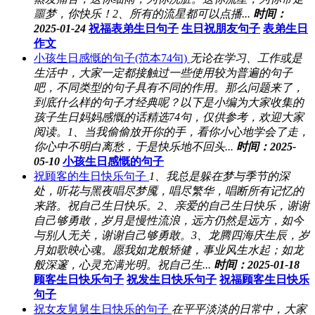
噩梦，你快乐！2、所有的流星都可以点播...
时间：
2025-01-24
祝福表弟生日句子
生日祝朋友句子
表弟生日
作文
小孩生日感慨的句子(范本74句)
无论在学习、工作或是
生活中，大家一定都接触过一些使用较为普遍的句子
吧，不同类型的句子具有不同的作用。那么问题来了，
到底什么样的句子才经典呢？以下是小编为大家收集的
孩子生日妈妈感慨的话精选74句，仅供参考，欢迎大家
阅读。1、当我偷偷放开你的手，看你小心地学会了走，
你心中不明白离愁，于是快乐地不回头...
时间：2025-
05-10
小孩生日感慨的句子
祝顾客的生日快乐句子
1、我总是躲在梦与季节的深
处，听花与黑夜唱尽梦魇，唱尽繁华，唱断所有记忆的
来路。祝自己生日快乐。2、亲爱的自己生日快乐，谢谢
自己够勇敢，岁月是慢性流浪，远方仍然是远方，如今
与别人无关，谢谢自己够勇敢。3、龙腾四海庆生辰，岁
月如歌映心魂。愿我如龙般矫健，事业风生水起；如龙
般深邃，心灵充满光明。祝自己生...
时间：2025-01-18
顾客生日快乐句子
祝发生日快乐句子
祝福顾客生日快乐
句子
祝女友舅舅生日快乐的句子
在平平淡淡的日常中，大家