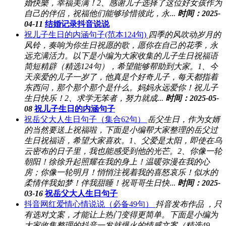
婚快樂，幸福美满！2、感谢儿子选择了这位好女孩作为
自己的伴侣，祝福他们能够珍惜彼此，永...
时间：2025-
04-11
结婚记录抖音说说
祝儿子生日的内涵句子(范本124句)
四季的风吹动岁月的
风铃，奏响为你生日祝愿的歌，愿你在自己的花季，永
远充满活力。以下是小编为大家收集的儿子生日祝福语
简短精辟（精选124句），希望能够帮助到大家。1、今
天亲爱的儿子一岁了，他真是个好奇儿子，每天都指着
东西问，那个那个那个是什么。妈妈永远爱你！祝儿子
生日快乐！2、求学无笨者，努力就成...
时间：2025-05-
08
祝儿子生日的内涵句子
祝岳父大人生日句子（集合62句）
岳父生日，作为女婿
的当然要送上祝福啦，下面是小编帮大家整理的岳父过
生日祝福语，希望大家喜欢。1、父爱是太阳，即使在乌
云密布的日子里，我也能感受到他的光芒。2、你像一轮
朝阳！徐徐升起照耀在我的身上！温暖弥漫在我的心
房；你像一轮明月！悄悄注视着我的喜怒哀乐！似水的
柔情伴我如梦！伴我甜睡！祝哥哥生日快...
时间：2025-
03-16
祝岳父大人生日句子
抖音网红爱情心情说说（必备49句）
抖音发布作品 ，只
有选对文案，才能让上热门变得更简单。下面是小编为
大家收集整理的抖音一发就爆火的情感文案（精选49