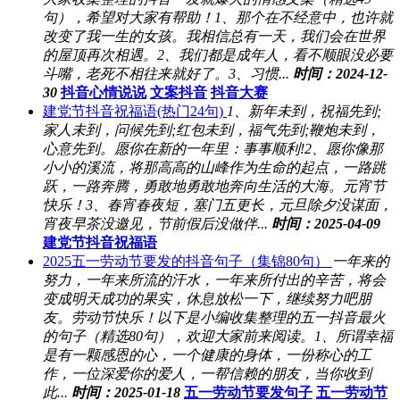
句），希望对大家有帮助！1、那个在不经意中，也许就
改变了我一生的女孩。我相信总有一天，我们会在世界
的屋顶再次相遇。2、我们都是成年人，看不顺眼没必要
斗嘴，老死不相往来就好了。3、习惯...
时间：2024-12-
30
抖音心情说说
文案抖音
抖音大赛
建党节抖音祝福语(热门24句)
1、新年未到，祝福先到;
家人未到，问候先到;红包未到，福气先到;鞭炮未到，
心意先到。愿你在新的一年里：事事顺利!2、愿你像那
小小的溪流，将那高高的山峰作为生命的起点，一路跳
跃，一路奔腾，勇敢地勇敢地奔向生活的大海。元宵节
快乐！3、春宵春夜短，塞门五更长，元旦除夕没谋面，
宵夜早茶没邀见，节前假后没做伴...
时间：2025-04-09
建党节抖音祝福语
2025五一劳动节要发的抖音句子（集锦80句）
一年来的
努力，一年来所流的汗水，一年来所付出的辛苦，将会
变成明天成功的果实，休息放松一下，继续努力吧朋
友。劳动节快乐！以下是小编收集整理的五一抖音最火
的句子（精选80句），欢迎大家前来阅读。1、所谓幸福
是有一颗感恩的心，一个健康的身体，一份称心的工
作，一位深爱你的爱人，一帮信赖的朋友，当你收到
此...
时间：2025-01-18
五一劳动节要发句子
五一劳动节