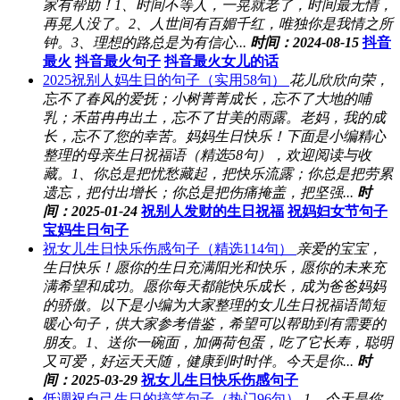
家有帮助！1、时间不等人，一晃就老了，时间最无情，
再晃人没了。2、人世间有百媚千红，唯独你是我情之所
钟。3、理想的路总是为有信心...
时间：2024-08-15
抖音
最火
抖音最火句子
抖音最火女儿的话
2025祝别人妈生日的句子（实用58句）
花儿欣欣向荣，
忘不了春风的爱抚；小树菁菁成长，忘不了大地的哺
乳；禾苗冉冉出土，忘不了甘美的雨露。老妈，我的成
长，忘不了您的幸苦。妈妈生日快乐！下面是小编精心
整理的母亲生日祝福语（精选58句），欢迎阅读与收
藏。1、你总是把忧愁藏起，把快乐流露；你总是把劳累
遗忘，把付出增长；你总是把伤痛掩盖，把坚强...
时
间：2025-01-24
祝别人发财的生日祝福
祝妈妇女节句子
宝妈生日句子
祝女儿生日快乐伤感句子（精选114句）
亲爱的宝宝，
生日快乐！愿你的生日充满阳光和快乐，愿你的未来充
满希望和成功。愿你每天都能快乐成长，成为爸爸妈妈
的骄傲。以下是小编为大家整理的女儿生日祝福语简短
暖心句子，供大家参考借鉴，希望可以帮助到有需要的
朋友。1、送你一碗面，加俩荷包蛋，吃了它长寿，聪明
又可爱，好运天天随，健康到时时伴。今天是你...
时
间：2025-03-29
祝女儿生日快乐伤感句子
低调祝自己生日的搞笑句子（热门96句）
1、今天是你