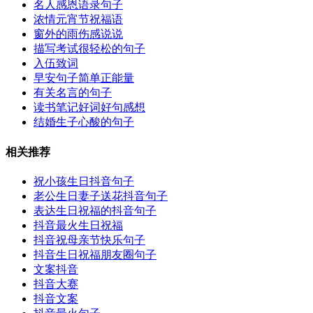
名人感恩语录句子
浓情元宵节祝福语
窗外的雨伤感说说
描写考试很轻松的句子
入伍致词
早安句子简单正能量
有关名言的句子
读书笔记好词好句感想
结婚生子心酸的句子
相关推荐
祝小孩生日抖音句子
老公生日妻子送花抖音句子
表达生日祝福的抖音句子
抖音最火生日祝福
抖音祝母亲节快乐句子
抖音生日祝福朋友圈句子
文案抖音
抖音大赛
抖音文案