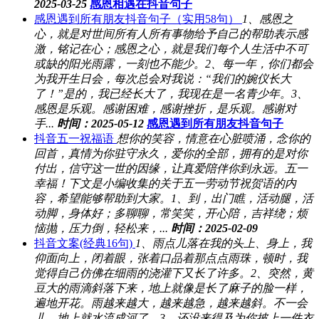
2025-03-25
感恩相遇在抖音句子
感恩遇到所有朋友抖音句子（实用58句）
1、感恩之
心，就是对世间所有人所有事物给予自己的帮助表示感
激，铭记在心；感恩之心，就是我们每个人生活中不可
或缺的阳光雨露，一刻也不能少。2、每一年，你们都会
为我开生日会，每次总会对我说：“我们的婉仪长大
了！”是的，我已经长大了，我现在是一名青少年。3、
感恩是乐观。感谢困难，感谢挫折，是乐观。感谢对
手...
时间：2025-05-12
感恩遇到所有朋友抖音句子
抖音五一祝福语
想你的笑容，情意在心脏喷涌，念你的
回首，真情为你驻守永久，爱你的全部，拥有的是对你
付出，信守这一世的因缘，让真爱陪伴你到永远。五一
幸福！下文是小编收集的关于五一劳动节祝贺语的内
容，希望能够帮助到大家。1、到，出门瞧，活动腿，活
动脚，身体好；多聊聊，常笑笑，开心陪，吉祥绕；烦
恼抛，压力倒，轻松来，...
时间：2025-02-09
抖音文案(经典16句)
1、雨点儿落在我的头上、身上，我
仰面向上，闭着眼，张着口品着那点点雨珠，顿时，我
觉得自己仿佛在细雨的浇灌下又长了许多。2、突然，黄
豆大的雨滴斜落下来，地上就像是长了麻子的脸一样，
遍地开花。雨越来越大，越来越急，越来越斜。不一会
儿，地上就水流成河了。3、还没来得及为你披上一件衣