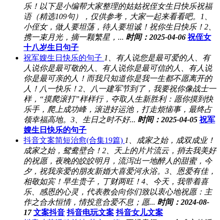
乐！以下是小编帮大家整理的姑姑祝侄女生日快乐祝福
语（精选109句），仅供参考，大家一起来看看吧。1、
小侄女，做人要坦荡，待人要坦诚！祝你生日快乐！2、
携一束月光，摘一颗繁星，...
时间：2025-04-06
祝侄女
十八岁生日句子
祝军嫂生日快乐的句子
1、有人说您是最可爱的人、有
人说你是最可敬的人、有人说你是最可信的人、有人说
你是最可亲的人！而我只知道你是我一生都不愿离开的
人！八一快乐！2、八一建军节到了，我要祝你像战士一
样，“摸爬滚打”样样行，夺取人生新胜利：愿你摸到快
乐手，爬上成功峰，滚进好运池，打走烦恼事，最终占
领幸福高地。3、生日之时不好...
时间：2025-04-05
祝军
嫂生日快乐的句子
抖音文案简短治愈(合集19篇)
1、成家之始，成双成业！
成家之始，鸳鸯壁合！2、天上的片片流云，捎去我美好
的祝愿，夜晚的皎皎明月，流泻出一地醉人的甜蜜，今
夕，祝我亲爱的朋友新婚大喜爱河永浴。3、恩爱有佳，
相敬如宾！早生贵子，丁财两旺！4、今天，我带着喜
乐、感恩的心灵，代表教会向你们致以衷心地祝愿：主
作之合永恒情，情投意合爱不息；愿...
时间：2024-08-
17
文案抖音
抖音电玩文案
抖音女儿文案