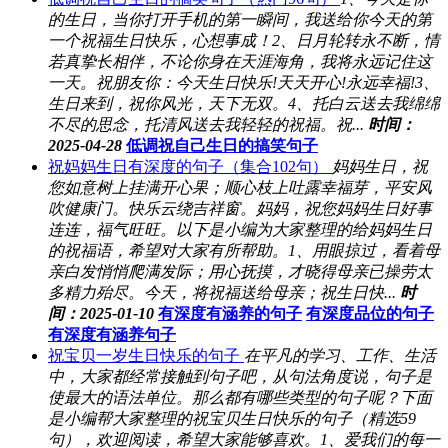
的生日，当你打开手机的第一瞬间，我送给你今天的第
一个祝福生日快乐，心想事成！2、日月轮转永不断，情
若真挚长相伴，不论你身在天涯海角，我将永远记住这
一天。祝朋友你：今天生日快乐!天天开心!永远幸福!3、
生日来到，祝你风光，天下无双。4、托白云送去我绵绵
不尽的思念，托清风送去我轻轻的祝福。祝...
时间：
2025-04-28
低调祝自己生日的搞笑句子
祝妈妈生日有深度的句子（集合102句）
妈妈生日，祝
您如意树上挂满开心果；顺心枝上吐露幸福芽，平安风
吹健康门。快乐云绕吉祥窗。妈妈，祝您妈妈生日好事
连连，福气旺旺。以下是小编为大家整理的给妈妈生日
的祝福语，希望对大家有所帮助。1、用眼掠过，看着母
亲白发悄悄爬满发际；用心抚摸，才晓得母亲已操劳太
多精力殆尽。今天，将祝福送给母亲；祝生日快...
时
间：2025-01-10
有深度有涵养的句子
有深度品位的句子
有深度有涵养句子
祝宝贝一岁生日快乐的句子
在平凡的学习、工作、生活
中，大家都经常接触到句子吧，从句法角度说，句子是
使最大的语法单位。那么都有哪些类型的句子呢？下面
是小编帮大家整理的祝宝贝生日快乐的句子（精选59
句），欢迎阅读，希望大家能够喜欢。1、爱我们的每一