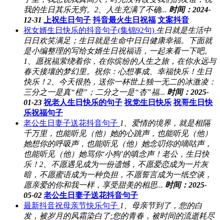
我的生日其乐无穷。2、人生充满了不确...
时间：2024-
12-31
上祝生日句子
抖音最火生日祝福
文案抖音
祝女婿生日快乐的抖音句子(集锦92句)
生日就是生活中
日日欢笑满足；生日就是生命中日日健康幸福。下面就
是小编整理的写给女婿生日祝福语，一起来看一下吧。
1、愿祝福萦绕着你，在你缤纷的人生之旅，在你永远与
春天接壤的梦幻里。祝你：心想事成、幸福快乐！生日
快乐！2、今天很热，送你一杯世上独一无二的冰激凌：
三分之一是真“橙”；二分之一是“杏”福...
时间：2025-
01-23
祝老人生日快乐的句子
祝党生日快乐
祝哥生日快
乐祝福句子
老公生日妻子送花抖音句子
1、爱情的境界，就是相隔
千万里，也能听见（他）她的心跳声，也能听见（他）
她想你的呼吸声，也能听见（他）她念叨你的嘀咕声，
也能听见（他）她骂你‘小狗’的嗔念声！老公，生日快
乐！2、不愿遇见成为一份遗憾，不愿爱恋成为一片灰
暗，不愿蜜语成为一种负担，不愿誓言成为一纸空谈，
愿亲爱的你和我一样，享受甜美的相思...
时间：2025-
05-02
老公生日妻子送花抖音句子
最新抖音祝母亲节快乐句子
1、母亲节到了，您的白
发，被岁月的风霜染白了;您的青春，被时间的流逝耗尽