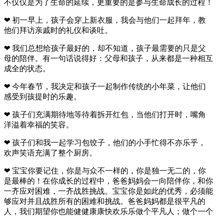
不仅仅是为了生命的延续，更重要的是参与生命成长的过程！
❤ 初一早上，孩子会穿上新衣服，我会与他们一起拜年，教
他们拜访亲戚时的礼仪和谈吐。
❤ 我们总想给孩子最好的，却不知道，孩子最需要的只是父
母的陪伴。有一句话说得好：父母和孩子，从来都是一种相互
成全的状态。
❤ 今年春节，我决定和孩子一起制作传统的小年菜，让他们
感受到孩提时的乐趣。
❤ 孩子们充满期待地等待着拆开红包，当他们打开时，嘴角
洋溢着幸福的笑容。
❤ 孩子们和我一起学习包饺子，他们的小手忙得不亦乐乎，
欢声笑语充满了整个厨房。
❤ 宝宝你要记住，你是与众不一样的，你是独一无二的，你
是最棒的！在你成长的过程中，爸爸妈妈会一向陪伴你，和你
一齐应对困难，一齐战胜挑战。宝宝你是如此的优秀，必须能
够应对并且战胜所有的困难和挑战。爸爸妈妈都是很平凡的
人，我们期望你也能健健康康快欢乐乐做个平凡人；做个一个