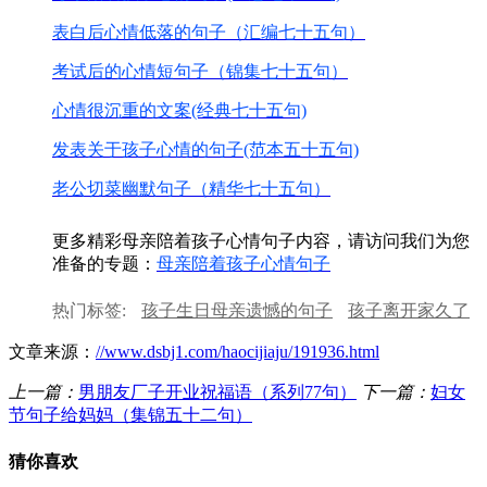
表白后心情低落的句子（汇编七十五句）
考试后的心情短句子（锦集七十五句）
心情很沉重的文案(经典七十五句)
发表关于孩子心情的句子(范本五十五句)
老公切菜幽默句子（精华七十五句）
更多精彩母亲陪着孩子心情句子内容，请访问我们为您
准备的专题：
母亲陪着孩子心情句子
热门标签:
孩子生日母亲遗憾的句子
孩子离开家久了
的心情句子
孩子们考试后的心情句子
安慰女孩子心
文章来源：
//www.dsbj1.com/haocijiaju/191936.html
情不好的句子
一句伤感的说说心情
销售工作汇总
上一篇：
男朋友厂子开业祝福语（系列77句）
下一篇：
妇女
节句子给妈妈（集锦五十二句）
猜你喜欢