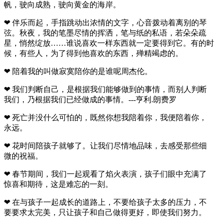
帆，驶向成熟，驶向黄金的海岸。
❤ 伴乐而起，手指跳动出浓情的文字，心音拨动着离别的琴
弦。秋夜，我的笔墨尽情的挥洒，笔与纸的私语，若朵朵疏
星，悄然绽放……谁说喜欢一样东西就一定要得到它。有的时
候，有些人，为了得到他喜欢的东西，殚精竭虑的。
❤ 陪着我的叫做寂寞陪你的是谁呢周杰伦。
❤ 我们判断自己，是根据我们能够做到的事情，而别人判断
我们，乃根据我们已经做成的事情。---亨利.朗费罗
❤ 死亡并没什么可怕的，既然你想我陪着你，我便陪着你，
永远。
❤ 花时间陪孩子就够了。让我们尽情地品味，去感受那些细
微的祝福。
❤ 春节期间，我们一起观看了焰火表演，孩子们眼中充满了
惊喜和期待，这是难忘的一刻。
❤ 在与孩子一起成长的道路上，不要给孩子太多的压力，不
要要求太完美，只让孩子和自己做得更好，即使我们努力。