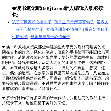
⬬读书笔记吧DsBj1.com新人编辑入职必读
包:
孩子军训家长心情句子
|
孩子生日母亲落寞句子
|
发表关
于孩子心情的句子
|
女孩子甜美心情句子
|
母亲陪着孩子
心情句子
|
母亲陪着孩子心情句子
❤ 换一种风格来想象那些年轻的生命享受的质朴而唯美的光
阴在古老的灯光，风化的笔迹，僵直的手指都再不能延续书写
的时候，从两片淡绿色的阳光里，复苏的柔软的生命，却才刚
刚开始。冷气变成风，从两人之间的距离穿过去。这样的距
离。原来就可以放进太多东西——彼此的不熟悉。忽视。遗
忘。偶尔的迷惑。在狭窄的世界里偶然地遇见之后，又被撤走
了那些控制着偶然的边界，周遭在一瞬恢复了广袤与无边。想
要接近的步履却远远比不过世界迅速扩张的速度，除了眼睁睁
看彼此的距离变远，又能做什么。
❤ 孩子们创作了许多新年的绘画作品，我把他们的作品用照
片记录下来，给他们留下美好的回忆。