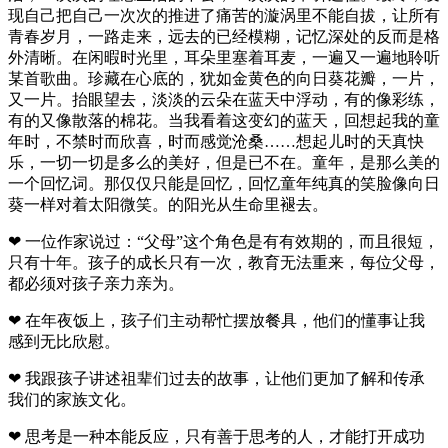
现自己把自己一次次的推进了痛苦的漩涡里不能自拔，让所有
青春岁月，一路走来，远去的已经模糊，记忆深处的反而是格
外清晰。在闲暇时光里，耳朵里塞着耳麦，一遍又一遍地聆听
某首歌曲。珍藏在心底的，犹如金黄色的向日葵花瓣，一片，
又一片。抬眼望去，淡淡的云朵在蓝天中浮动，有的像彩练，
有的又像散落的棉花。当我看着这变幻的蓝天，回想起我的童
年时，不禁时而欣喜，时而感觉沧桑……想起儿时的天真快
乐，一切一切是多么的美好，但是已不在。童年，是那么美的
一个回忆词。那仅仅只能是回忆，回忆童年纯真的笑脸像向日
葵一样对着太阳微笑。的阳光从生命里褪去。
❤ 一位作家说过：“父母”这个角色是有有效期的，而且很短，
只有十年。孩子的成长只有一次，教育无法重来，每位父母，
都必须对孩子亲力亲为。
❤ 在年夜饭上，孩子们主动帮忙摆放餐具，他们的懂事让我
感到无比欣慰。
❤ 我跟孩子讲述祖辈们过去的故事，让他们更加了解和传承
我们的家族文化。
❤ 思考是一种本能反应，只有善于思考的人，才能打开成功