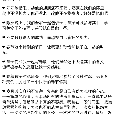
❤ 好好珍惜吧，趁他的翅膀还不坚硬，还藏在我们的怀里，
趁他还没长大，你还没老，趁他还在我身边，好好爱他们吧！
❤ 除夕晚上，我们全家一起包饺子，孩子可以参与其中，学
习包饺子的技巧，并尝试自己做一些。
❤ 不要只顾别人的成功，而忽视自己背后的努力。
❤ 春节这个特别的节日，让我更加珍惜和孩子在一起的时
光。
❤ 孩子们和我一起写春联，他们虽然还不太懂其中的含义，
但积极参与的态度让我十分感动。
❤ 陪着孩子游览庙会，他们兴奋地参加了各种游戏、品尝各
种美食，度过了一个快乐的春节假期。
❤ 岁月其实真的不复杂，复杂的是自己有份怎么样的心态。
一份简单的心情，会牵动所有的快乐音符跃动。一直说要活得
简单淡然，但是做起来真的不容易。我曾在一段时间里，把抱
怨紧紧的抱着，怎么也不能从生命里剥离。一次次的抱怨生
活，一次次的埋怨生活的不公，一次次的申诉过往。最终，发