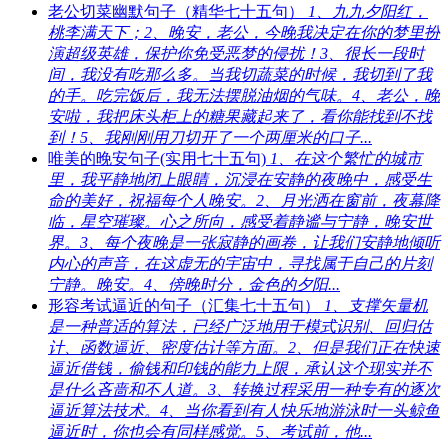
老公切菜幽默句子（精华七十五句）
1、九九夕阳红，
桃李满天下；2、晚安，老公，今晚我决定在你的梦里扮
演超级英雄，保护你免受恶梦的侵扰！3、很长一段时
间，我没有吃那么多。当我切蔬菜的时候，我切到了我
的手。吃完饭后，我无法摆脱油烟的气味。4、老公，晚
安啦，我把床头柜上的糖果藏起来了，看你能找到不找
到！5、我刚刚用刀切开了一个两厘米的口子...
唯美的晚安句子(实用七十五句)
1、在这个繁忙的城市
里，我平静地闭上眼睛，沉浸在安静的夜晚中，感受生
命的美好，祝福每个人晚安。2、月光洒在窗前，夜幕降
临，星空璀璨。心之所向，感受着静谧与宁静，晚安世
界。3、每个夜晚是一张寂静的画卷，让我们安静地倾听
内心的声音，在这虚无的宇宙中，寻找属于自己的片刻
宁静。晚安。4、傍晚时分，金色的夕阳...
形容考试逼近的句子（汇集七十五句）
1、支撑矢量机
是一种普适的算法，已经广泛地用于模式识别、回归估
计、函数逼近、密度估计等方面。2、但是我们正在快速
逼近借钱，偷钱和印钱的能力上限，承认这个现实并不
是什么吝啬和不人道。3、转换过程采用一种专有的逐次
逼近算法技术。4、当你看到有人快乐地游泳时一头鲸鱼
逼近时，你也会有同样感觉。5、考试前，他...