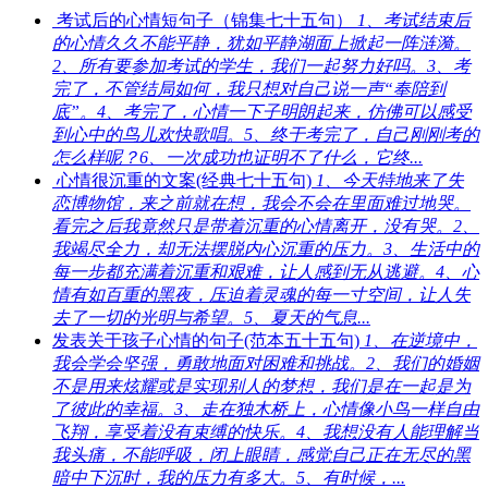
考试后的心情短句子（锦集七十五句）
1、考试结束后
的心情久久不能平静，犹如平静湖面上掀起一阵涟漪。
2、所有要参加考试的学生，我们一起努力好吗。3、考
完了，不管结局如何，我只想对自己说一声“奉陪到
底”。4、考完了，心情一下子明朗起来，仿佛可以感受
到心中的鸟儿欢快歌唱。5、终于考完了，自己刚刚考的
怎么样呢？6、一次成功也证明不了什么，它终...
心情很沉重的文案(经典七十五句)
1、今天特地来了失
恋博物馆，来之前就在想，我会不会在里面难过地哭。
看完之后我竟然只是带着沉重的心情离开，没有哭。2、
我竭尽全力，却无法摆脱内心沉重的压力。3、生活中的
每一步都充满着沉重和艰难，让人感到无从逃避。4、心
情有如百重的黑夜，压迫着灵魂的每一寸空间，让人失
去了一切的光明与希望。5、夏天的气息...
发表关于孩子心情的句子(范本五十五句)
1、在逆境中，
我会学会坚强，勇敢地面对困难和挑战。2、我们的婚姻
不是用来炫耀或是实现别人的梦想，我们是在一起是为
了彼此的幸福。3、走在独木桥上，心情像小鸟一样自由
飞翔，享受着没有束缚的快乐。4、我想没有人能理解当
我头痛，不能呼吸，闭上眼睛，感觉自己正在无尽的黑
暗中下沉时，我的压力有多大。5、有时候，...