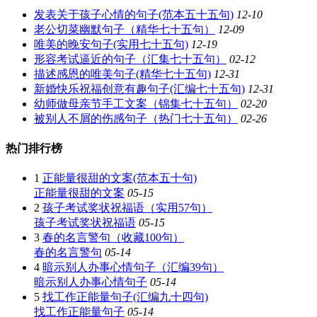
发表关于孩子心情的句子(范本五十五句)
12-10
老公切菜幽默句子（精华七十五句）
12-09
唯美的晚安句子(实用七十五句)
12-19
形容考试逼近的句子（汇集七十五句）
02-12
描述感恩的唯美句子(精华七十五句)
12-31
新婚快乐祝福创意有趣句子(汇编七十五句)
12-31
幼师做母亲节手工文案（锦集七十五句）
02-20
被别人不屑的伤感句子（热门七十五句）
02-26
热门排行榜
1
正能量很甜的文案(范本五十句)
正能量很甜的文案
05-15
2
孩子考试奖状祝福语（实用57句）
孩子考试奖状祝福语
05-15
3
春的名言警句（收藏100句）
春的名言警句
05-14
4
暗示别人办事心情句子（汇编39句）
暗示别人办事心情句子
05-14
5
找工作正能量句子(汇编九十四句)
找工作正能量句子
05-14