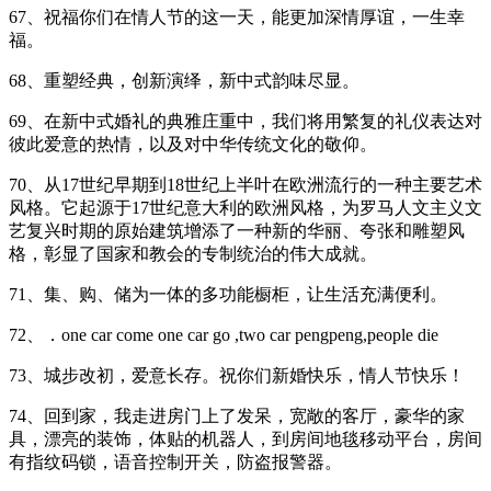
67、祝福你们在情人节的这一天，能更加深情厚谊，一生幸
福。
68、重塑经典，创新演绎，新中式韵味尽显。
69、在新中式婚礼的典雅庄重中，我们将用繁复的礼仪表达对
彼此爱意的热情，以及对中华传统文化的敬仰。
70、从17世纪早期到18世纪上半叶在欧洲流行的一种主要艺术
风格。它起源于17世纪意大利的欧洲风格，为罗马人文主义文
艺复兴时期的原始建筑增添了一种新的华丽、夸张和雕塑风
格，彰显了国家和教会的专制统治的伟大成就。
71、集、购、储为一体的多功能橱柜，让生活充满便利。
72、．one car come one car go ,two car pengpeng,people die
73、城步改初，爱意长存。祝你们新婚快乐，情人节快乐！
74、回到家，我走进房门上了发呆，宽敞的客厅，豪华的家
具，漂亮的装饰，体贴的机器人，到房间地毯移动平台，房间
有指纹码锁，语音控制开关，防盗报警器。