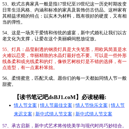
53、欧式古典家具一般是指17世纪至19世纪这一历史时期改变
日常生活风格、内涵和标准的家具及装饰仿古仿品。这种家有
其精益求精的特点：以实木为材料，既有很好的硬度，又有相
当的弹性。
54、这是一场关于爱情和传统的盛宴，新中式婚礼让我们以古
老文化为支撑，让爱在这个美丽瞬间怒放绽放。
55、灯具：晶莹剔透的钢质灯具是大失笔墨，用欧风简直是水
火难以忍受，华丽精致的水晶灯最好也不要。可以是一些外形
线条柔和或光线柔和的灯，像铁艺树枝灯是不错的选择，有一
点造型，有一点素朴笨拙。
56、柔情蜜意，匹配天成。愿你们的每一天都如同情人节一般
甜蜜。
【读书笔记吧dsBJ1.coM】必读秘籍:
情人节文案
|
情人节最佳文案
|
情人节快乐文案
|
情人节
来迟文案
|
新中式情人节文案
|
新中式情人节文案
57、承古启新，新中式艺术将传统美学与现代时尚巧妙结合。