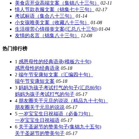
美食店开业高端文案（集锦八十三句）
02-11
情人节款衣服文案（锦集七十三句）
02-17
考试标语（集合八十三句）
01-14
小女孩唯美文案（收藏八十三句）
01-08
生活很苦心情很丧文案(汇总八十三句)
01-04
友情的名言（锦集八十三句）
12-08
热门排行榜
1
感恩母性的经典语录(模板六十句)
感恩母性的经典语录
05-18
2
端午节安康短文案（汇编四十句）
端午节安康短文案
05-18
3
妈妈为孩子考试打气的句子(汇总86句)
妈妈为孩子考试打气的句子
05-17
4
朋友圈关于元旦的说说（精品九十七句）
朋友圈关于元旦的说说
05-17
5
一岁宝宝生日祝福语（必备73句）
一岁宝宝生日祝福语
05-17
6
关于圣诞节的赞美句子(集锦九十五句)
关于圣诞节的赞美句子
05-17