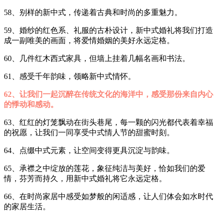
58、别样的新中式，传递着古典和时尚的多重魅力。
59、婚纱的红色系、礼服的古朴设计，新中式婚礼将我们打造
成一副唯美的画面，将爱情婚姻的美好永远定格。
60、几件红木西式家具，但墙上挂着几幅名画和书法。
61、感受千年韵味，领略新中式情怀。
62、让我们一起沉醉在传统文化的海洋中，感受那份来自内心
的悸动和感动。
63、红红的灯笼飘动在街头巷尾，每一颗的闪光都代表着幸福
的祝愿，让我们一同享受中式情人节的甜蜜时刻。
64、点缀中式元素，让空间变得更具沉淀与韵味。
65、承襟之中绽放的莲花，象征纯洁与美好，恰如我们的爱
情，芬芳而持久，用新中式婚礼将它永远定格。
66、在时尚家居中感受如梦般的闲适感，让人们体会如水时代
的家居生活。