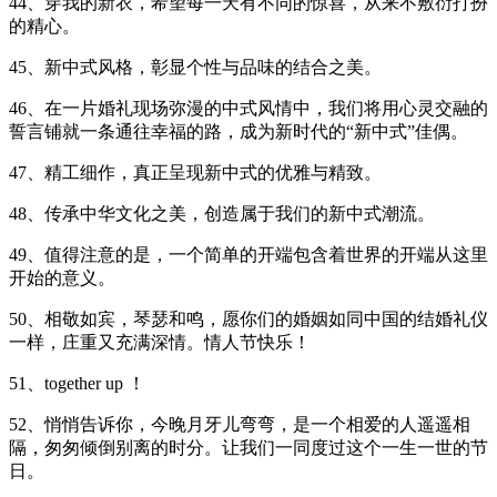
44、穿我的新衣，希望每一天有不同的惊喜，从来不敷衍打扮
的精心。
45、新中式风格，彰显个性与品味的结合之美。
46、在一片婚礼现场弥漫的中式风情中，我们将用心灵交融的
誓言铺就一条通往幸福的路，成为新时代的“新中式”佳偶。
47、精工细作，真正呈现新中式的优雅与精致。
48、传承中华文化之美，创造属于我们的新中式潮流。
49、值得注意的是，一个简单的开端包含着世界的开端从这里
开始的意义。
50、相敬如宾，琴瑟和鸣，愿你们的婚姻如同中国的结婚礼仪
一样，庄重又充满深情。情人节快乐！
51、together up ！
52、悄悄告诉你，今晚月牙儿弯弯，是一个相爱的人遥遥相
隔，匆匆倾倒别离的时分。让我们一同度过这个一生一世的节
日。