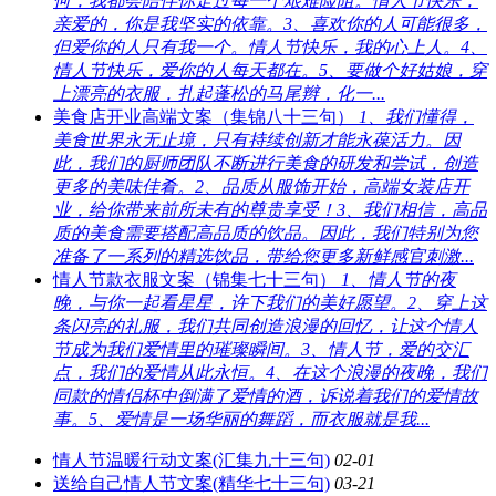
何，我都会陪伴你走过每一个艰难险阻。情人节快乐，
亲爱的，你是我坚实的依靠。3、喜欢你的人可能很多，
但爱你的人只有我一个。情人节快乐，我的心上人。4、
情人节快乐，爱你的人每天都在。5、要做个好姑娘，穿
上漂亮的衣服，扎起蓬松的马尾辫，化一...
美食店开业高端文案（集锦八十三句）
1、我们懂得，
美食世界永无止境，只有持续创新才能永葆活力。因
此，我们的厨师团队不断进行美食的研发和尝试，创造
更多的美味佳肴。2、品质从服饰开始，高端女装店开
业，给你带来前所未有的尊贵享受！3、我们相信，高品
质的美食需要搭配高品质的饮品。因此，我们特别为您
准备了一系列的精选饮品，带给您更多新鲜感官刺激...
情人节款衣服文案（锦集七十三句）
1、情人节的夜
晚，与你一起看星星，许下我们的美好愿望。2、穿上这
条闪亮的礼服，我们共同创造浪漫的回忆，让这个情人
节成为我们爱情里的璀璨瞬间。3、情人节，爱的交汇
点，我们的爱情从此永恒。4、在这个浪漫的夜晚，我们
同款的情侣杯中倒满了爱情的酒，诉说着我们的爱情故
事。5、爱情是一场华丽的舞蹈，而衣服就是我...
情人节温暖行动文案(汇集九十三句)
02-01
送给自己情人节文案(精华七十三句)
03-21