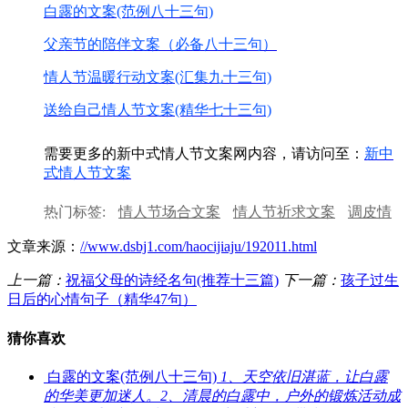
白露的文案(范例八十三句)
父亲节的陪伴文案（必备八十三句）
情人节温暖行动文案(汇集九十三句)
送给自己情人节文案(精华七十三句)
需要更多的新中式情人节文案网内容，请访问至：
新中
式情人节文案
热门标签:
情人节场合文案
情人节祈求文案
调皮情
人节文案
情人节搞笑文案
情人节亲子文案
情人节
文章来源：
//www.dsbj1.com/haocijiaju/192011.html
私聊文案
上一篇：
祝福父母的诗经名句(推荐十三篇)
下一篇：
孩子过生
日后的心情句子（精华47句）
猜你喜欢
白露的文案(范例八十三句)
1、天空依旧湛蓝，让白露
的华美更加迷人。2、清晨的白露中，户外的锻炼活动成