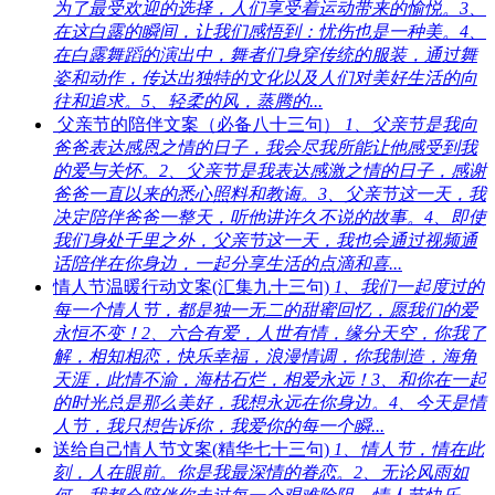
为了最受欢迎的选择，人们享受着运动带来的愉悦。3、
在这白露的瞬间，让我们感悟到：忧伤也是一种美。4、
在白露舞蹈的演出中，舞者们身穿传统的服装，通过舞
姿和动作，传达出独特的文化以及人们对美好生活的向
往和追求。5、轻柔的风，蒸腾的...
父亲节的陪伴文案（必备八十三句）
1、父亲节是我向
爸爸表达感恩之情的日子，我会尽我所能让他感受到我
的爱与关怀。2、父亲节是我表达感激之情的日子，感谢
爸爸一直以来的悉心照料和教诲。3、父亲节这一天，我
决定陪伴爸爸一整天，听他讲许久不说的故事。4、即使
我们身处千里之外，父亲节这一天，我也会通过视频通
话陪伴在你身边，一起分享生活的点滴和喜...
情人节温暖行动文案(汇集九十三句)
1、我们一起度过的
每一个情人节，都是独一无二的甜蜜回忆，愿我们的爱
永恒不变！2、六合有爱，人世有情，缘分天空，你我了
解，相知相恋，快乐幸福，浪漫情调，你我制造，海角
天涯，此情不渝，海枯石烂，相爱永远！3、和你在一起
的时光总是那么美好，我想永远在你身边。4、今天是情
人节，我只想告诉你，我爱你的每一个瞬...
送给自己情人节文案(精华七十三句)
1、情人节，情在此
刻，人在眼前。你是我最深情的眷恋。2、无论风雨如