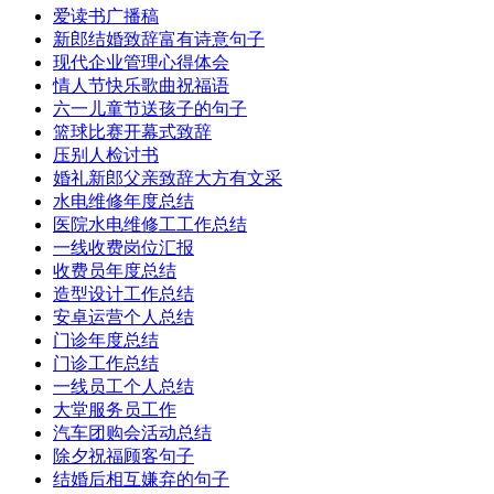
爱读书广播稿
新郎结婚致辞富有诗意句子
现代企业管理心得体会
情人节快乐歌曲祝福语
六一儿童节送孩子的句子
篮球比赛开幕式致辞
压别人检讨书
婚礼新郎父亲致辞大方有文采
水电维修年度总结
医院水电维修工工作总结
一线收费岗位汇报
收费员年度总结
造型设计工作总结
安卓运营个人总结
门诊年度总结
门诊工作总结
一线员工个人总结
大堂服务员工作
汽车团购会活动总结
除夕祝福顾客句子
结婚后相互嫌弃的句子