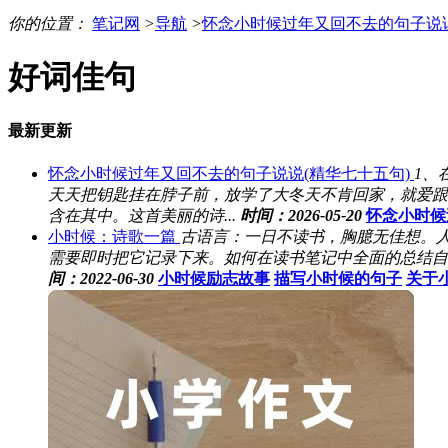
你的位置：
笔记网
>
导航
>
怀念小时候过年又回不去的句子说
好词佳句
最新更新
怀念小时候过年又回不去的句子说说(精华七十五句)
1、
天天把钥匙挂在脖子前，放学了大冬天不肯回家，就爱跟
含在其中。这首美丽的诗...
时间：2026-05-20
怀念小时候
小时候：诗歌一篇
古语言：一日不读书，胸臆无佳想。
需要即时把它记录下来。如何在读书笔记中全面的总结自己
间：2022-06-30
小时候励志故事
描写小时候的句子
关于