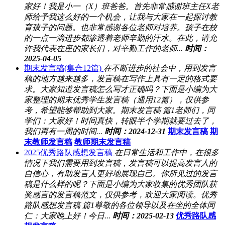
家好！我是小一（X）班爸爸。首先非常感谢班主任X老
师给予我这么好的一个机会，让我与大家在一起探讨教
育孩子的问题。也非常感谢各位老师对培养。孩子在校
的一点一滴进步都渗透着老师辛勤的汗水。在此，请允
许我代表在座的家长们，对辛勤工作的老师...
时间：
2025-04-05
期末发言稿(集合12篇)
在不断进步的社会中，用到发言
稿的地方越来越多，发言稿在写作上具有一定的格式要
求。大家知道发言稿怎么写才正确吗？下面是小编为大
家整理的期末优秀学生发言稿（通用12篇），仅供参
考，希望能够帮助到大家。期末发言稿 篇1老师们，同
学们：大家好！时间真快，转眼半个学期就要过去了，
我们再有一周的时间...
时间：2024-12-31
期末发言稿
期
末教师发言稿
教师期末发言稿
2025优秀路队感想发言稿
在日常生活和工作中，在很多
情况下我们需要用到发言稿，发言稿可以提高发言人的
自信心，有助发言人更好地展现自己。你所见过的发言
稿是什么样的呢？下面是小编为大家收集的优秀团队获
奖感言的发言稿范文，仅供参考，欢迎大家阅读。优秀
路队感想发言稿 篇1尊敬的各位领导以及在坐的全体同
仁：大家晚上好！今日...
时间：2025-02-13
优秀路队感