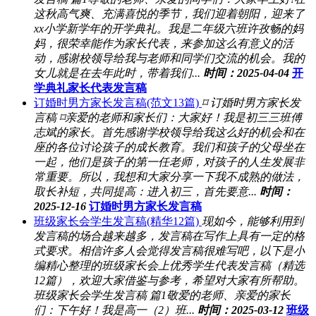
这秋高气爽、充满喜悦的季节，我们迎着朝阳，迎来了
xx小学新学年的开学典礼。我是二年级六班许孜畅的妈
妈，很荣幸能作为家长代表，来参加这么有意义的活
动，感谢校领导给我与老师和同学们交流的机会。我的
女儿就是在去年此时，带着我们...
时间：2025-04-04
开
学典礼家长代表发言稿
订婚时男方家长发言稿(范文13篇)
⌑ 订婚时男方家长发
言稿 ⌑亲爱的老师和家长们：大家好！我是初三三班傅
志斌的家长。首先感谢学校领导给我这么好的机会和在
座的各位讨论孩子的成长教育。我们和孩子的父母坐在
一起，他们是孩子的第一任老师，对孩子的人生发展非
常重要。所以，我想和大家分享一下我不成熟的做法，
取长补短，共同提高：进入初三，首先要意...
时间：
2025-12-16
订婚时男方家长发言稿
班级家长会学生发言稿(精华12篇)
现如今，能够利用到
发言稿的场合越来越多，发言稿在写作上具有一定的格
式要求。相信许多人会觉得发言稿很难写吧，以下是小
编精心整理的班级家长会上优秀学生代表发言稿（精选
12篇），欢迎大家借鉴与参考，希望对大家有所帮助。
班级家长会学生发言稿 篇1敬爱的老师、亲爱的家长
们：下午好！我是高一（2）班...
时间：2025-03-12
班级