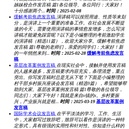
姊妹校合作发言稿 篇1各位领导、各位同行：大家好！
十分感谢两个...
时间：2025-02-08
缓解考前焦虑发言稿
演讲稿可以按照用途、性质等来划
分，是演讲上一个重要的准备工作。在社会发展不断提
速的今天，需要使用演讲稿的事情愈发增多，怎么写演
讲稿才能避免踩雷呢？以下是小编整理的考前激励学生
的演讲稿（精选11篇），欢迎大家分享。缓解考前焦虑
发言稿 篇1尊敬的老师们，亲爱的同学们：大家好！新
的一年悄然来到...
时间：2025-02-28
缓解考前焦虑发言
稿
基层改革案例发言稿
在现实社会中，接触并使用发言稿
的人越来越多，发言稿要求内容充实，条理清楚，重点
突出。你写发言稿时总是无从下笔？下面是小编整理的
村干部乡村振兴座谈会发言稿（精选9篇），希望能够帮
助到大家。基层改革案例发言稿 篇1尊敬的各位领导，
同志们：大家下午好！我就是来自x镇的x。乡村要振
兴，产业振兴就是根...
时间：2025-03-19
基层改革案例
发言稿
国际学术会议发言稿
在平平淡淡的学习、工作、生活
中，大家都写过致辞吧，致辞可以看作是演讲的一种特
定形式，具有很强的实用性和针对性。你知道什么样的