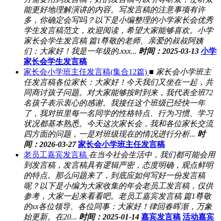
能更好地理解演讲的内容。写发言稿的注意事项有许
多，你确定会写吗？以下是小编整理的小学家长会优秀
学生发言稿范文，欢迎阅读，希望大家能够喜欢。小学
家长会学生发言稿 篇1尊敬的老师、亲爱的叔叔阿姨
们：大家好！我是一年级的.xxx...
时间：2025-03-13
小学
家长会学生发言稿
家长会小学班主任发言稿(集合12篇)
■ 家长会小学班主
任发言稿各位家长：大家好！今天我们又坐在一起，共
同商讨孩子问题。对大家能够按时到来，我代表全班72
名孩子表示衷心的感谢。我接任这个班级已经快一年
了，我对班里每一名同学的性格特点、行为习惯、学习
状况都基本熟悉。今天这次家长会，我和各位家长交流
四方面的问题，一是对班级现在的情况进行分析...
时
间：2026-03-27
家长会小学班主任发言稿
老员工嘉宾发言稿
在当今社会生活中，我们都可能会用
到发言稿，发言稿具有逻辑严密，态度明确，观点鲜明
的特点。那么问题来了，到底应如何写好一份发言稿
呢？以下是小编为大家收集的年会老员工发言稿，仅供
参考，大家一起来看看吧。老员工嘉宾发言稿 篇1尊敬
的xx各位领导、各位同事：大家好！律回春晖渐，万象
始更新。在20...
时间：2025-01-14
嘉宾发言稿
活动嘉宾