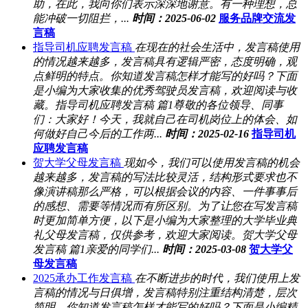
助，在此，我向你们表示深深地谢意。有一种理想，总
能冲破一切阻拦，...
时间：2025-06-02
服务品牌交流发
言稿
指导司机应聘发言稿
在现在的社会生活中，发言稿使用
的情况越来越多，发言稿具有逻辑严密，态度明确，观
点鲜明的特点。你知道发言稿怎样才能写的好吗？下面
是小编为大家收集的优秀驾驶员发言稿，欢迎阅读与收
藏。指导司机应聘发言稿 篇1尊敬的各位领导、同事
们：大家好！今天，我就自己在司机岗位上的体会、如
何做好自己今后的工作两...
时间：2025-02-16
指导司机
应聘发言稿
贺大学父母发言稿
现如今，我们可以使用发言稿的机会
越来越多，发言稿的写法比较灵活，结构形式要求也不
像演讲稿那么严格，可以根据会议的内容、一件事事后
的感想、需要等情况而有所区别。为了让您在写发言稿
时更加简单方便，以下是小编为大家整理的大学毕业典
礼父母发言稿，仅供参考，欢迎大家阅读。贺大学父母
发言稿 篇1亲爱的同学们...
时间：2025-03-08
贺大学父
母发言稿
2025承办工作发言稿
在不断进步的时代，我们使用上发
言稿的情况与日俱增，发言稿特别注重结构清楚，层次
简明。你知道发言稿怎样才能写的好吗？下面是小编精