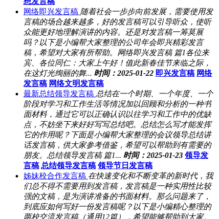
想发言稿
网络即兴发言稿
随着社会一步步向前发展，需要使用发
言稿的场合越来越多，好的发言稿可以引导听众，使听
众能更好地理解演讲的内容。还是对发言稿一筹莫展
吗？以下是小编帮大家整理的公司年会即兴精彩发言
稿，希望对大家有所帮助。网络即兴发言稿 篇1各位来
宾、各位同仁：大家上午好！值此新春佳节来临之际，
在这灯光绚丽的舞...
时间：2025-01-22
即兴发言稿
网络
发言稿
网络文明发言稿
最新总结领导发言稿
总结在一个时期、一个年度、一个
阶段对学习和工作生活等情况加以回顾和分析的一种书
面材料，通过它可以正确认识以往学习和工作中的优缺
点，不妨坐下来好好写写总结吧。总结怎么写才能发挥
它的作用呢？下面是小编帮大家整理的会议领导总结讲
话发言稿，供大家参考借鉴，希望可以帮助到有需要的
朋友。总结领导发言稿 篇1...
时间：2025-01-23
领导发
言稿
总结领导发言稿
领导节日发言稿
姊妹校合作发言稿
在快速变化和不断变革的新时代，我
们总不得不需要用到发言稿，发言稿是一种实用性比较
强的文稿，是为演讲准备的书面材料。那么问题来了，
到底应如何写好一份发言稿呢？以下是小编精心整理的
两校交流发言稿（通用12篇），希望能够帮助到大家。