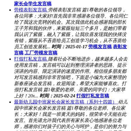
家长会学生发言稿
劳模表彰发言稿
劳模表彰发言稿 篇1尊敬的各位领导，
各位同事：大家好!首先我非常感谢各位领导、各位同仁
给了我这次竞聘的机会。其次我借此机会感谢我的部长
王子芳和我的伙伴，来紫薇短短三个多月，是她们带着
我认识了紫薇，融入了紫薇，让我欣喜发现我的抉择没
有错，紫薇从不吝啬给员工创造学习机会，从不吝啬给
员工创造发展机...
时间：2025-01-17
劳模发言稿
表彰发
言稿
工厂劳模发言稿
打假打私发言稿
随着社会不断地进步，越来越多人会去
使用发言稿，发言稿可以起到整理演讲者的思路、提示
演讲的内容、限定演讲的速度的作用。相信很多朋友都
对写发言稿感到非常苦恼吧，下面是小编为大家整理的
新春座谈会发言稿，欢迎阅读，希望大家能够喜欢。打
假打私发言稿 篇1敬爱的老师、亲爱的同学们：大家早
上好！20x...
时间：2025-02-24
打假打私发言稿
最新幼儿园中班家长会家长发言稿（系列十四篇）
幼儿
园中班家长会家长发言稿 篇1尊敬的各位老师、各位家
长：大家好！我是一班黄天的妈妈，很荣幸今天能在此
发言。首先请允许我代表所有家长衷心地感谢各位老
师，感谢你们对孩子们的关心与呵护，是你们的努力与