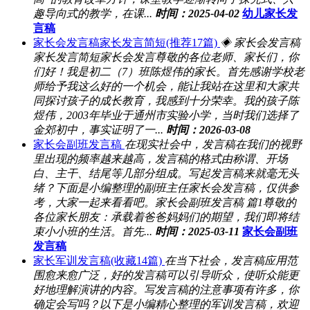
趣导向式的教学，在课...
时间：2025-04-02
幼儿家长发
言稿
家长会发言稿家长发言简短(推荐17篇)
◈ 家长会发言稿
家长发言简短家长会发言尊敬的各位老师、家长们，你
们好！我是初二（7）班陈煜伟的家长。首先感谢学校老
师给予我这么好的一个机会，能让我站在这里和大家共
同探讨孩子的成长教育，我感到十分荣幸。我的孩子陈
煜伟，2003年毕业于通州市实验小学，当时我们选择了
金郊初中，事实证明了一...
时间：2026-03-08
家长会副班发言稿
在现实社会中，发言稿在我们的视野
里出现的频率越来越高，发言稿的格式由称谓、开场
白、主干、结尾等几部分组成。写起发言稿来就毫无头
绪？下面是小编整理的副班主任家长会发言稿，仅供参
考，大家一起来看看吧。家长会副班发言稿 篇1尊敬的
各位家长朋友：承载着爸爸妈妈们的期望，我们即将结
束小小班的生活。首先...
时间：2025-03-11
家长会副班
发言稿
家长军训发言稿(收藏14篇)
在当下社会，发言稿应用范
围愈来愈广泛，好的发言稿可以引导听众，使听众能更
好地理解演讲的内容。写发言稿的注意事项有许多，你
确定会写吗？以下是小编精心整理的军训发言稿，欢迎