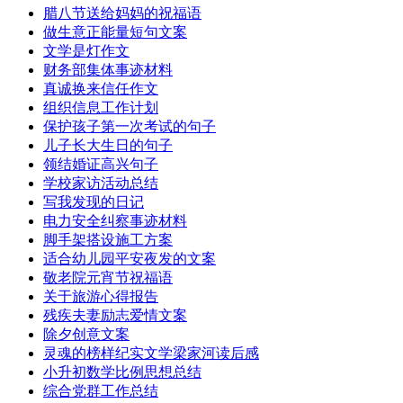
腊八节送给妈妈的祝福语
做生意正能量短句文案
文学是灯作文
财务部集体事迹材料
真诚换来信任作文
组织信息工作计划
保护孩子第一次考试的句子
儿子长大生日的句子
领结婚证高兴句子
学校家访活动总结
写我发现的日记
电力安全纠察事迹材料
脚手架搭设施工方案
适合幼儿园平安夜发的文案
敬老院元宵节祝福语
关于旅游心得报告
残疾夫妻励志爱情文案
除夕创意文案
灵魂的榜样纪实文学梁家河读后感
小升初数学比例思想总结
综合党群工作总结