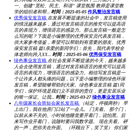
一、创建“宽松、民主、和谐” 课堂氛围 教师是课堂教
学的组织者和帮...
时间：2025-05-05
作风整治发言稿
优秀保安发言稿
在发展不断提速的社会中，发言稿使用
的情况越来越多，通过对发言稿语言的推究可以提高语
言的表现力，增强语言的感染力。那么发言稿一般是怎
么写的呢？下面是小编整理的优秀保安员代表发言稿，
供大家参考借鉴，希望可以帮助到有需要的朋友。优秀
保安发言稿 篇1亲爱的新同学们：首先，我代表学校全
体老师向跨入XX...
时间：2025-05-06
优秀保安发言稿
绿色事业发言稿
在社会发展不断提速的今天，越来越多
人会去使用发言稿，通过对发言稿语言的推究可以提高
语言的表现力，增强语言的感染力。相信写发言稿是一
个让许多人都头痛的问题，以下是小编整理的绿色环保
发言稿，希望能够帮助到大家。绿色事业发言稿 篇1同
学们，保护环境是我们义不容辞的责任，更是安居乐业
的唯一保证。让我...
时间：2025-03-27
绿色事业发言稿
八年级家长会简短会家长发言稿
（站定，停顿两秒） 早
上出门，我在他房门口站了一会儿。 门关着。 那个门，
以前从来不关的。小时候他睡觉要开着门，说怕黑。后
来写作业开着门，说随时要问我数学题。 现在关着。 砰
的一声，把你关在外面。 （环顾台下，笑了笑） 你们家