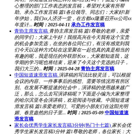
心整理的部门工作表态的发言稿，希望对大家有所帮
助。承办工作发言稿 篇1各位领导、同志们：大家好!新
年伊始，我们xx人济济一堂，在古都xx隆重召开xx公司xx
年度计...
时间：2025-04-11
承办工作发言稿
青协主席发言稿
青协主席发言稿 篇1尊敬的老师，亲爱
的同学们：大家上午好！我很高兴在今天我有这个宝贵
的机会参加竞选，在坐的各位同仁们，有没有感觉到我
们今天以这种方式站在这里聚在一起也真的真是相当的
有趣的呢，我是现任的外联部长xx，大家都知道我，这
学期的学习呢也将结束，迎来了今天这个竞选的日子，
我们大三的...
时间：2025-04-28
青协主席发言稿
中国短道速滑发言稿
演讲稿的写法比较灵活，可以根据
会议的内容、一件事事后的感想、需要等情况而有所区
别。在发展不断提速的社会中，演讲稿的使用越来越广
泛，那么，怎么去写演讲稿呢？下面是小编为大家整理
的哈尔滨亚冬会演讲稿，欢迎阅读与收藏。中国短道速
滑发言稿 篇1亲爱老师们、可爱的小朋友们在这阳光明
媚、春意盎然的日子里...
时间：2025-05-09
中国短道速
滑发言稿
家长会优秀学生家长发言稿3分钟(热门十七篇)
家长会优
秀学生家长发言稿3分钟 篇1尊敬的老师，各位家长：大