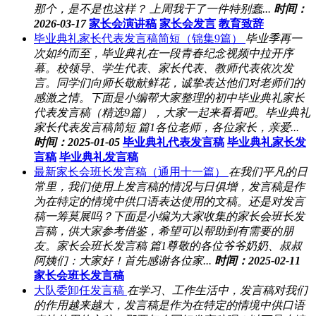
那个，是不是也这样？ 上周我干了一件特别蠢...
时间：
2026-03-17
家长会演讲稿
家长会发言
教育致辞
毕业典礼家长代表发言稿简短（锦集9篇）
毕业季再一
次如约而至，毕业典礼在一段青春纪念视频中拉开序
幕。校领导、学生代表、家长代表、教师代表依次发
言。同学们向师长敬献鲜花，诚挚表达他们对老师们的
感激之情。下面是小编帮大家整理的初中毕业典礼家长
代表发言稿（精选9篇），大家一起来看看吧。毕业典礼
家长代表发言稿简短 篇1各位老师，各位家长，亲爱...
时间：2025-01-05
毕业典礼代表发言稿
毕业典礼家长发
言稿
毕业典礼发言稿
最新家长会班长发言稿（通用十一篇）
在我们平凡的日
常里，我们使用上发言稿的情况与日俱增，发言稿是作
为在特定的情境中供口语表达使用的文稿。还是对发言
稿一筹莫展吗？下面是小编为大家收集的家长会班长发
言稿，供大家参考借鉴，希望可以帮助到有需要的朋
友。家长会班长发言稿 篇1尊敬的各位爷爷奶奶、叔叔
阿姨们：大家好！首先感谢各位家...
时间：2025-02-11
家长会班长发言稿
大队委卸任发言稿
在学习、工作生活中，发言稿对我们
的作用越来越大，发言稿是作为在特定的情境中供口语