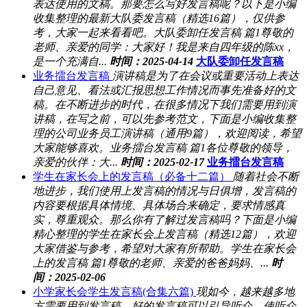
表达使用的文稿。那要怎么写好发言稿呢？以下是小编
收集整理的最新大队委发言稿（精选16篇），仅供参
考，大家一起来看看吧。大队委卸任发言稿 篇1尊敬的
老师、亲爱的同学：大家好！我是来自四年级的陈xx，
是一个充满自...
时间：2025-04-14
大队委卸任发言稿
业务擂台发言稿
演讲稿是为了在会议或重要活动上表达
自己意见、看法或汇报思想工作情况而事先准备好的文
稿。在不断进步的时代，在很多情况下我们需要用到演
讲稿，在写之前，可以先参考范文，下面是小编收集整
理的公司业务员工演讲稿（通用9篇），欢迎阅读，希望
大家能够喜欢。业务擂台发言稿 篇1各位尊敬的领导，
亲爱的伙伴：大...
时间：2025-02-17
业务擂台发言稿
学生在家长会上的发言稿（必备十二篇）
随着社会不断
地进步，我们使用上发言稿的情况与日俱增，发言稿的
内容要根据具体情境、具体场合来确定，要求情感真
实，尊重观众。那么你有了解过发言稿吗？下面是小编
精心整理的学生在家长会上发言稿（精选12篇），欢迎
大家借鉴与参考，希望对大家有所帮助。学生在家长会
上的发言稿 篇1尊敬的老师、亲爱的爸爸妈妈、...
时
间：2025-02-06
小学家长会学生发言稿(合集六篇)
现如今，越来越多地
方需要用到发言稿，好的发言稿可以引导听众，使听众