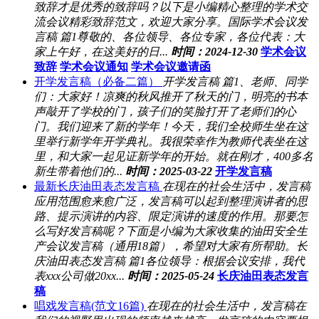
致辞才是优秀的致辞吗？以下是小编精心整理的学术交
流会议精彩致辞范文，欢迎大家分享。国际学术会议发
言稿 篇1尊敬的、各位领导、各位专家，各位代表：大
家上午好，在这美好的日...
时间：2024-12-30
学术会议
致辞
学术会议通知
学术会议邀请函
开学发言稿（必备二篇）
开学发言稿 篇1、老师、同学
们：大家好！凉爽的秋风推开了秋天的门，明亮的书本
声敲开了学校的门，孩子们的笑脸打开了老师们的心
门。我们迎来了新的学年！今天，我们全校师生坐在这
里举行新学年开学典礼。我很荣幸作为教师代表坐在这
里，和大家一起见证新学年的开始。就在刚才，400多名
新生带着他们的...
时间：2025-03-22
开学发言稿
最新长庆油田表态发言稿
在现在的社会生活中，发言稿
应用范围愈来愈广泛，发言稿可以起到整理演讲者的思
路、提示演讲的内容、限定演讲的速度的作用。那要怎
么写好发言稿呢？下面是小编为大家收集的油田安全生
产会议发言稿（通用18篇），希望对大家有所帮助。长
庆油田表态发言稿 篇1各位领导：根据会议安排，我代
表xxx公司做20xx...
时间：2025-05-24
长庆油田表态发言
稿
唱戏发言稿(范文16篇)
在现在的社会生活中，发言稿在