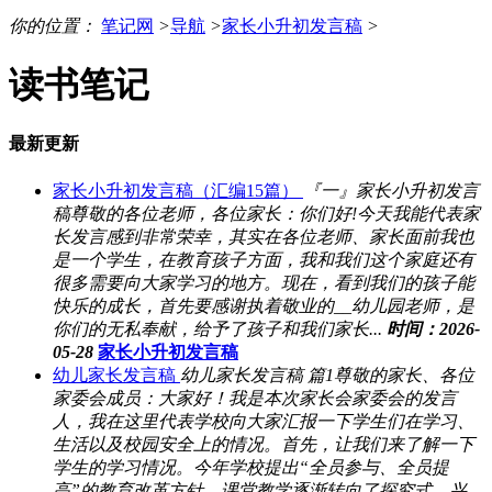
你的位置：
笔记网
>
导航
>
家长小升初发言稿
>
读书笔记
最新更新
家长小升初发言稿（汇编15篇）
『一』家长小升初发言
稿尊敬的各位老师，各位家长：你们好!今天我能代表家
长发言感到非常荣幸，其实在各位老师、家长面前我也
是一个学生，在教育孩子方面，我和我们这个家庭还有
很多需要向大家学习的地方。现在，看到我们的孩子能
快乐的成长，首先要感谢执着敬业的__幼儿园老师，是
你们的无私奉献，给予了孩子和我们家长...
时间：2026-
05-28
家长小升初发言稿
幼儿家长发言稿
幼儿家长发言稿 篇1尊敬的家长、各位
家委会成员：大家好！我是本次家长会家委会的发言
人，我在这里代表学校向大家汇报一下学生们在学习、
生活以及校园安全上的情况。首先，让我们来了解一下
学生的学习情况。今年学校提出“全员参与、全员提
高”的教育改革方针，课堂教学逐渐转向了探究式、兴