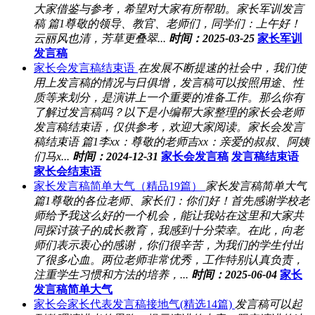
大家借鉴与参考，希望对大家有所帮助。家长军训发言
稿 篇1尊敬的领导、教官、老师们，同学们：上午好！
云丽风也清，芳草更叠翠...
时间：2025-03-25
家长军训
发言稿
家长会发言稿结束语
在发展不断提速的社会中，我们使
用上发言稿的情况与日俱增，发言稿可以按照用途、性
质等来划分，是演讲上一个重要的准备工作。那么你有
了解过发言稿吗？以下是小编帮大家整理的家长会老师
发言稿结束语，仅供参考，欢迎大家阅读。家长会发言
稿结束语 篇1李xx：尊敬的老师吉xx：亲爱的叔叔、阿姨
们马x...
时间：2024-12-31
家长会发言稿
发言稿结束语
家长会结束语
家长发言稿简单大气（精品19篇）
家长发言稿简单大气
篇1尊敬的各位老师、家长们：你们好！首先感谢学校老
师给予我这么好的一个机会，能让我站在这里和大家共
同探讨孩子的成长教育，我感到十分荣幸。在此，向老
师们表示衷心的感谢，你们很辛苦，为我们的学生付出
了很多心血。两位老师非常优秀，工作特别认真负责，
注重学生习惯和方法的培养，...
时间：2025-06-04
家长
发言稿简单大气
家长会家长代表发言稿接地气(精选14篇)
发言稿可以起