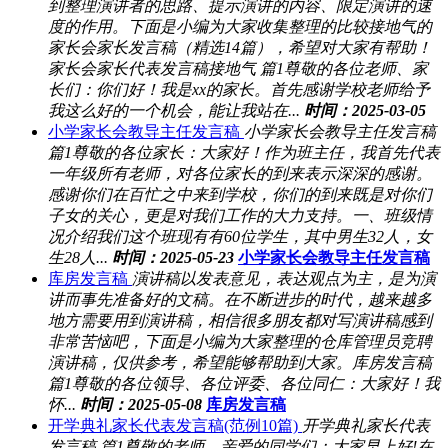
到整理演讲者的思路、提示演讲的内容、限定演讲的速
度的作用。下面是小编为大家收集整理的比较接地气的
家长会家长发言稿（精选14篇），希望对大家有帮助！
家长会家长代表发言稿接地气 篇1尊敬的各位老师、家
长们：你们好！我是xx的家长。首先感谢学校老师给予
我这么好的一个机会，能让我站在...
时间：2025-03-05
小学家长会教导主任发言稿
小学家长会教导主任发言稿
篇1尊敬的各位家长：大家好！作为班主任，我首先代表
一年级所有老师，对各位家长的到来表示深深的感谢。
感谢你们在百忙之中来到学校，你们的到来既是对你们
子女的关心，更是对我们工作的大力支持。一、班级情
况介绍我们这个班现有有60位学生，其中男生32人，女
生28人...
时间：2025-05-23
小学家长会教导主任发言稿
库房发言稿
演讲稿以发表意见，表达观点为主，是为演
讲而事先准备好的文稿。在不断进步的时代，越来越多
地方需要用到演讲稿，相信很多朋友都对写演讲稿感到
非常苦恼吧，下面是小编为大家整理的仓库管理员竞聘
演讲稿，仅供参考，希望能够帮助到大家。库房发言稿
篇1尊敬的各位领导、各位评委、各位同仁：大家好！我
怀...
时间：2025-05-08
库房发言稿
开学典礼家长代表发言稿(范例10篇)
开学典礼家长代表
发言稿 篇1尊敬的老师、亲爱的同学们：大家早上好!在