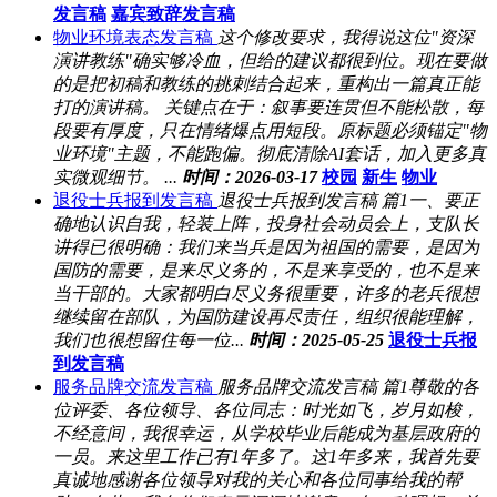
发言稿
嘉宾致辞发言稿
物业环境表态发言稿
这个修改要求，我得说这位"资深
演讲教练"确实够冷血，但给的建议都很到位。现在要做
的是把初稿和教练的挑刺结合起来，重构出一篇真正能
打的演讲稿。 关键点在于：叙事要连贯但不能松散，每
段要有厚度，只在情绪爆点用短段。原标题必须锚定"物
业环境"主题，不能跑偏。彻底清除AI套话，加入更多真
实微观细节。 ...
时间：2026-03-17
校园
新生
物业
退役士兵报到发言稿
退役士兵报到发言稿 篇1一、要正
确地认识自我，轻装上阵，投身社会动员会上，支队长
讲得已很明确：我们来当兵是因为祖国的需要，是因为
国防的需要，是来尽义务的，不是来享受的，也不是来
当干部的。大家都明白尽义务很重要，许多的老兵很想
继续留在部队，为国防建设再尽责任，组织很能理解，
我们也很想留住每一位...
时间：2025-05-25
退役士兵报
到发言稿
服务品牌交流发言稿
服务品牌交流发言稿 篇1尊敬的各
位评委、各位领导、各位同志：时光如飞，岁月如梭，
不经意间，我很幸运，从学校毕业后能成为基层政府的
一员。来这里工作已有1年多了。这1年多来，我首先要
真诚地感谢各位领导对我的关心和各位同事给我的帮