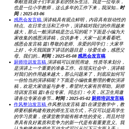
奉献造就孩子们丰富多彩的快乐生活。我是一位母亲，
也是一位小学教师，这么多年的工作下来，我深知...
时
间：2025-03-06
感恩会发言稿
演讲稿具有观点鲜明，内容具有鼓动性的
特点。在日常生活和工作中，演讲稿对我们的作用越来
越大，那么一般演讲稿是怎么写的呢？下面是小编为大
家收集的感恩演讲稿，仅供参考，大家一起来看看吧。
感恩会发言稿 篇1尊敬的老师、亲爱的同学们：大家早
上好，今天我国旗下讲话的题目是：珍爱生命，感恩父
母。我们的...
时间：2025-05-08
感恩会发言稿
厨师培训发言稿
演讲稿可以按照用途、性质等来划分，
是演讲上一个重要的准备工作。在现实社会中，演讲稿
对我们的作用越来越大，那么问题来了，到底应如何写
一份恰当的演讲稿呢？下面是小编收集整理的餐饮演讲
稿，欢迎大家借鉴与参考，希望对大家有所帮助。厨师
培训发言稿 篇1各位专家、同志们：今天，区卫生局邀
请各位专家在春节...
时间：2025-05-02
厨师培训发言稿
作风整治发言稿
作风整治发言稿 篇1在课堂教学中，教
师要积极构建有效的师生互动方式，不仅可以提高学生
的学习质量，使课堂教学能有根本性的变化，而且对培
养具有良好素质和竞争力的新一代是有着重要意义。我
认为构建有效师生互动方式可以从以下三方面入手：