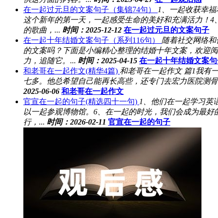
在一起过元旦的文案句子（集锦74句）
1、一起收获幸
这个新年的第一天，一起感受生命的美好和充满活力！4
的歌曲，...
时间：2025-12-12
在一起过元旦的文案句子
在一起十年结婚文案句子（系列116句）
随着社交网络和
的文案吗？下面是小编精心整理的结婚十年文案，欢迎阅
力，追随它。...
时间：2025-04-15
在一起十年结婚文案句
和老哥在一起作文(精华4篇)
和老哥在一起作文 篇1我
七多。他总希望自己能再长高些，还专门去宏力医院测骨什
2025-06-06
和老哥在一起作文
官宣在一起的句子(精选四十一句)
1、他们在一起学习英
以一起参观博物馆。6、在一起的时光，我们会成为最好
行，...
时间：2026-02-11
官宣在一起的句子