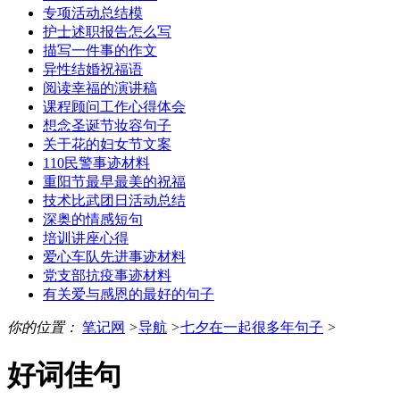
专项活动总结模
护士述职报告怎么写
描写一件事的作文
异性结婚祝福语
阅读幸福的演讲稿
课程顾问工作心得体会
想念圣诞节妆容句子
关于花的妇女节文案
110民警事迹材料
重阳节最早最美的祝福
技术比武团日活动总结
深奥的情感短句
培训讲座心得
爱心车队先进事迹材料
党支部抗疫事迹材料
有关爱与感恩的最好的句子
你的位置：
笔记网
>
导航
>
七夕在一起很多年句子
>
好词佳句