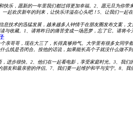
福和快乐，愿新的一年里我们都过得更加幸福。2、愿元旦为你带
、一起欢庆新年的到来，让快乐洋溢在心头吧！5、让我们一起
信息技术的迅猛发展，越来越多人钟情于在朋友圈发布文案，文
读与收藏。1、请将昨日的痛苦变成一场恶梦，忘了它。请将今
子
有一个亲哥哥，现在大三了，长得真够帅气。大学里有很多女同学
么线是否闭合。按他的话说，如果能长高个子就没什么做不到的事情
语，进步很快。2、他们在一起看电影，享受家庭时光。3、我们
的朋友和最亲密的伴侣。7、我们要一起维护和平与安宁。8、我