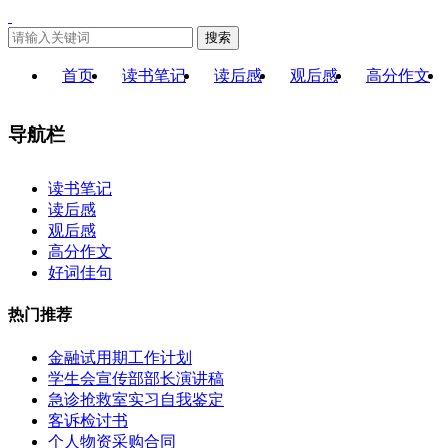
搜索
首页
读书笔记
读后感
观后感
高分作文
导航栏
×
读书笔记
读后感
观后感
高分作文
好词佳句
热门推荐
金融试用期工作计划
学生会宣传部部长演讲稿
急诊抢救室实习自我鉴定
客诉检讨书
个人物资采购合同