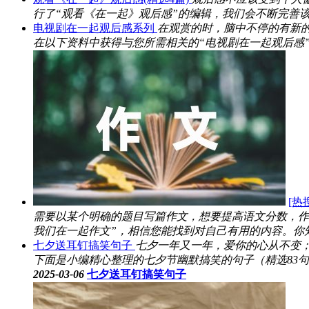
行了“观看《在一起》观后感”的编辑，我们会不断完善该
电视剧在一起观后感系列
在观赏的时，脑中不停的有新
在以下资料中获得与您所需相关的“电视剧在一起观后感”
[热
需要以某个明确的题目写篇作文，想要提高语文分数，作
我们在一起作文”，相信您能找到对自己有用的内容。你知道
七夕送耳钉搞笑句子
七夕一年又一年，爱你的心从不变
下面是小编精心整理的七夕节幽默搞笑的句子（精选83句
2025-03-06
七夕送耳钉搞笑句子