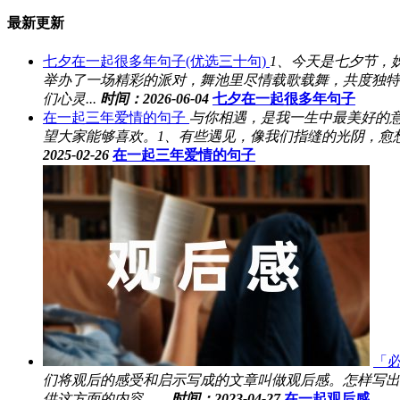
最新更新
七夕在一起很多年句子(优选三十句)
1、今天是七夕节，
举办了一场精彩的派对，舞池里尽情载歌载舞，共度独特
们心灵...
时间：2026-06-04
七夕在一起很多年句子
在一起三年爱情的句子
与你相遇，是我一生中最美好的
望大家能够喜欢。1、有些遇见，像我们指缝的光阴，愈
2025-02-26
在一起三年爱情的句子
「
们将观后的感受和启示写成的文章叫做观后感。怎样写出
供这方面的内容。...
时间：2023-04-27
在一起观后感