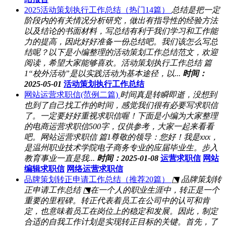
2025活动策划执行工作总结（热门14篇）
总结是把一定
阶段内的有关情况分析研究，做出有指导性的经验方法
以及结论的书面材料，写总结有利于我们学习和工作能
力的提高，因此好好准备一份总结吧。我们该怎么写总
结呢？以下是小编整理的活动策划工作总结范文，欢迎
阅读，希望大家能够喜欢。活动策划执行工作总结 篇
1“校外活动”是以实践活动为基本途径，以...
时间：
2025-05-01
活动策划执行工作总结
网站运营求职信(范例二篇)
时间真是转瞬即逝，没想到
也到了自己找工作的时间，感觉我们很有必要写求职信
了。一定要好好重视求职信喔！下面是小编为大家整理
的电商运营求职信500字，仅供参考，大家一起来看看
吧。网站运营求职信 篇1尊敬的领导：您好！我是xxx，
是温州职业技术学院电子商务专业的应届毕业生。步入
教育事业一直是我...
时间：2025-01-08
运营求职信
网站
编辑求职信
网络运营求职信
品牌策划转正申请工作总结（推荐20篇）
⬔ 品牌策划转
正申请工作总结 ⬔在一个人的职业生涯中，转正是一个
重要的里程碑。转正代表着员工在公司中的认可和肯
定，也意味着员工在岗位上的稳定和发展。因此，制定
合适的自我工作计划是实现转正目标的关键。首先，了