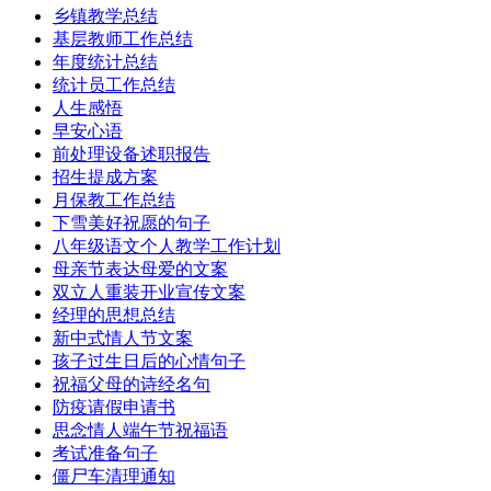
乡镇教学总结
基层教师工作总结
年度统计总结
统计员工作总结
人生感悟
早安心语
前处理设备述职报告
招生提成方案
月保教工作总结
下雪美好祝愿的句子
八年级语文个人教学工作计划
母亲节表达母爱的文案
双立人重装开业宣传文案
经理的思想总结
新中式情人节文案
孩子过生日后的心情句子
祝福父母的诗经名句
防疫请假申请书
思念情人端午节祝福语
考试准备句子
僵尸车清理通知