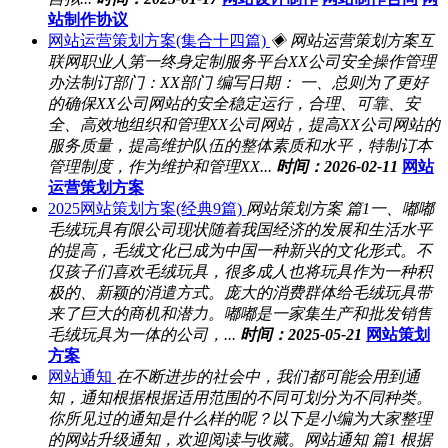
站制作协议
网站运营策划方案(集合十四篇)
◈ 网站运营策划方案互
联网职业人第一终身定制服务平台XX公司安全操作管理
办法制订部门：XX部门 编写日期： 一、总则为了更好
的确保XX公司网站的安全稳定运行，合理、可靠、安
全、高效地组织和管理XX公司网站，提高XX公司网站的
服务质量，提高维护队伍的整体素质和水平，特制订本
管理制度，作为维护和管理XX...
时间：2026-02-11
网站
运营策划方案
2025网站策划方案(经典9篇)
网站策划方案 篇1一、嘟嘟
毛绒玩具有限公司现状随着我国经济的发展和生活水平
的提高，毛绒文化已成为中国一种新兴的文化形式。不
仅孩子们喜欢毛绒玩具，很多成人也将玩具作为一种积
极的、新颖的消遣方式。庞大的消费群体给毛绒玩具带
来了巨大的商机和潜力。嘟嘟是一家集生产和批发销售
毛绒玩具为一体的公司，...
时间：2025-05-21
网站策划
方案
网站通知
在不断进步的社会中，我们都可能会用到通
知，通知根据根据适用范围的不同可划分为不同种类。
你所见过的通知是什么样的呢？以下是小编为大家整理
的网站升级通知，欢迎阅读与收藏。网站通知 篇1 根据