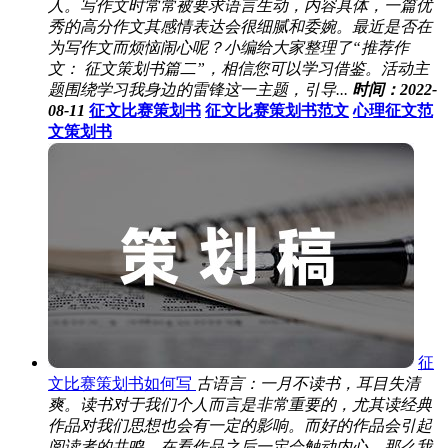
人。写作文时常常被要求语言生动，内容具体，一篇优
秀的高分作文其感情表达会很细腻和委婉。最近是否在
为写作文而烦恼闹心呢？小编给大家整理了“推荐作
文： 征文策划书篇二”，相信您可以学习借鉴。活动主
题围绕学习我身边的雷锋这一主题，引导...
时间：2022-
08-11
征文比赛策划书
征文比赛策划书范文
心理征文范
文策划书
征
文比赛策划书如何写
古语言：一月不读书，耳目失清
爽。读书对于我们个人而言是非常重要的，尤其读经典
作品对我们思想也会有一定的影响。而好的作品会引起
阅读者的共鸣，在看作品之后一定会触动内心，那么我