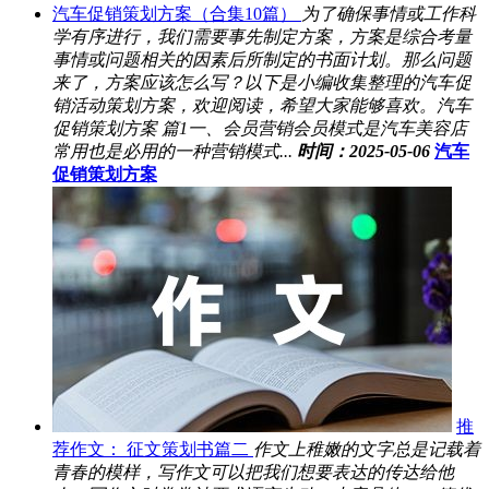
汽车促销策划方案（合集10篇）
为了确保事情或工作科
学有序进行，我们需要事先制定方案，方案是综合考量
事情或问题相关的因素后所制定的书面计划。那么问题
来了，方案应该怎么写？以下是小编收集整理的汽车促
销活动策划方案，欢迎阅读，希望大家能够喜欢。汽车
促销策划方案 篇1一、会员营销会员模式是汽车美容店
常用也是必用的一种营销模式...
时间：2025-05-06
汽车
促销策划方案
推
荐作文： 征文策划书篇二
作文上稚嫩的文字总是记载着
青春的模样，写作文可以把我们想要表达的传达给他