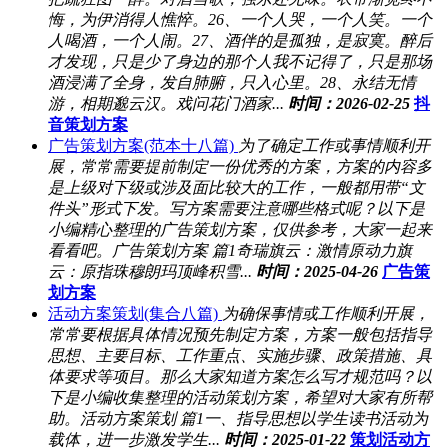
悔，为伊消得人憔悴。26、一个人哭，一个人笑。一个
人喝酒，一个人闹。27、酒伴的是孤独，是寂寞。醉后
才发现，只是少了身边的那个人我不记得了，只是那场
酒浸满了全身，发自肺腑，只入心里。28、永结无情
游，相期邈云汉。戏问花门酒家...
时间：2026-02-25
抖
音策划方案
广告策划方案(范本十八篇)
为了确定工作或事情顺利开
展，常常需要提前制定一份优秀的方案，方案的内容多
是上级对下级或涉及面比较大的工作，一般都用带“文
件头”形式下发。写方案需要注意哪些格式呢？以下是
小编精心整理的广告策划方案，仅供参考，大家一起来
看看吧。广告策划方案 篇1奇瑞旗云：激情原动力旗
云：原指珠穆朗玛顶峰积雪...
时间：2025-04-26
广告策
划方案
活动方案策划(集合八篇)
为确保事情或工作顺利开展，
常常要根据具体情况预先制定方案，方案一般包括指导
思想、主要目标、工作重点、实施步骤、政策措施、具
体要求等项目。那么大家知道方案怎么写才规范吗？以
下是小编收集整理的活动策划方案，希望对大家有所帮
助。活动方案策划 篇1一、指导思想以学生读书活动为
载体，进一步激发学生...
时间：2025-01-22
策划活动方