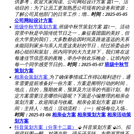
供参考，欢迎大家阅读。公司网站设计方案 篇1一、活
动目的：为了让员工更加熟悉公司现有的业务和资源；
了解公司其他部门的日常工作；增...
时间：2025-05-05
公司网站设计方案
班级中秋节策划方案
班级中秋节策划方案 篇1一、活动
背景中秋是中国传统节日之一，象征着团圆的美好，但
在大学里的我们，大多数都会因时间及路途遥远的关系
未能回到家乡与亲人共度这美好的节日，经过班委会的
精心组织和策划，班内同学的大力支持下，我们将在这
每逢佳节倍思亲的夜晚，举办中秋欢乐晚会，让班内的
每一个同学感受节日的...
时间：2025-05-07
班级中秋节
策划方案
相亲会策划方案
为了确保事情或工作得以顺利进行，通
常需要提前准备好一份方案，方案是阐明行动的时间，
地点，目的，预期效果，预算及方法等的书面计划。制
定方案需要注意哪些问题呢？下面是小编整理的相亲会
策划方案，欢迎阅读与收藏。相亲会策划方案 篇1时
间：主持人：地点：活动流程：（一）候场每位入场...
时间：2025-01-06
相亲会方案
相亲策划方案
相亲活动策
划方案
抖音策划方案（分享十二篇）
⬙ 抖音策划方案 ⬙25、拟
把疏狂图一醉。对酒当歌，强乐还无味。衣带渐宽终不