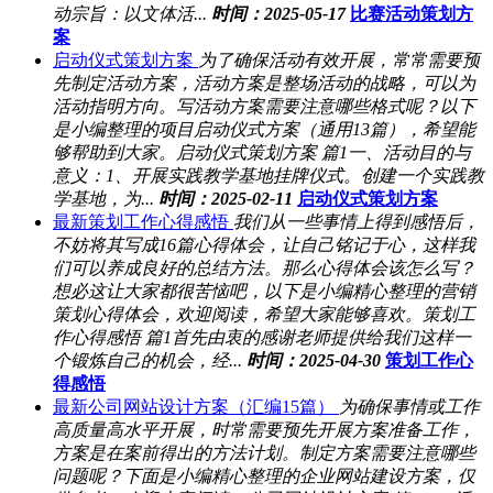
动宗旨：以文体活...
时间：2025-05-17
比赛活动策划方
案
启动仪式策划方案
为了确保活动有效开展，常常需要预
先制定活动方案，活动方案是整场活动的战略，可以为
活动指明方向。写活动方案需要注意哪些格式呢？以下
是小编整理的项目启动仪式方案（通用13篇），希望能
够帮助到大家。启动仪式策划方案 篇1一、活动目的与
意义：1、开展实践教学基地挂牌仪式。创建一个实践教
学基地，为...
时间：2025-02-11
启动仪式策划方案
最新策划工作心得感悟
我们从一些事情上得到感悟后，
不妨将其写成16篇心得体会，让自己铭记于心，这样我
们可以养成良好的总结方法。那么心得体会该怎么写？
想必这让大家都很苦恼吧，以下是小编精心整理的营销
策划心得体会，欢迎阅读，希望大家能够喜欢。策划工
作心得感悟 篇1首先由衷的感谢老师提供给我们这样一
个锻炼自己的机会，经...
时间：2025-04-30
策划工作心
得感悟
最新公司网站设计方案（汇编15篇）
为确保事情或工作
高质量高水平开展，时常需要预先开展方案准备工作，
方案是在案前得出的方法计划。制定方案需要注意哪些
问题呢？下面是小编精心整理的企业网站建设方案，仅