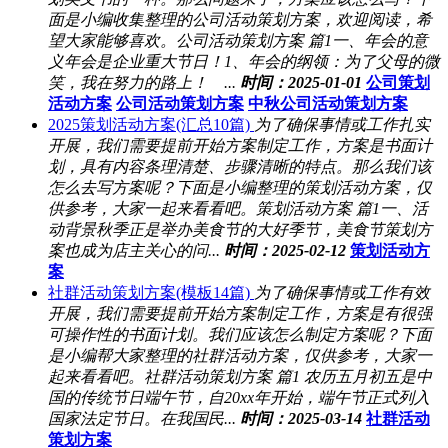
面是小编收集整理的公司活动策划方案，欢迎阅读，希
望大家能够喜欢。公司活动策划方案 篇1一、年会的意
义年会是企业重大节日！1、年会的纲领：为了父母的微
笑，我在努力的路上！ ...
时间：2025-01-01
公司策划
活动方案
公司活动策划方案
中秋公司活动策划方案
2025策划活动方案(汇总10篇)
为了确保事情或工作扎实
开展，我们需要提前开始方案制定工作，方案是书面计
划，具有内容条理清楚、步骤清晰的特点。那么我们该
怎么去写方案呢？下面是小编整理的策划活动方案，仅
供参考，大家一起来看看吧。策划活动方案 篇1一、活
动背景秋季正是举办美食节的大好季节，美食节策划方
案也成为店主关心的问...
时间：2025-02-12
策划活动方
案
社群活动策划方案(模板14篇)
为了确保事情或工作有效
开展，我们需要提前开始方案制定工作，方案是有很强
可操作性的书面计划。我们应该怎么制定方案呢？下面
是小编帮大家整理的社群活动方案，仅供参考，大家一
起来看看吧。社群活动策划方案 篇1 农历五月初五是中
国的传统节日端午节，自20xx年开始，端午节正式列入
国家法定节日。在我国民...
时间：2025-03-14
社群活动
策划方案