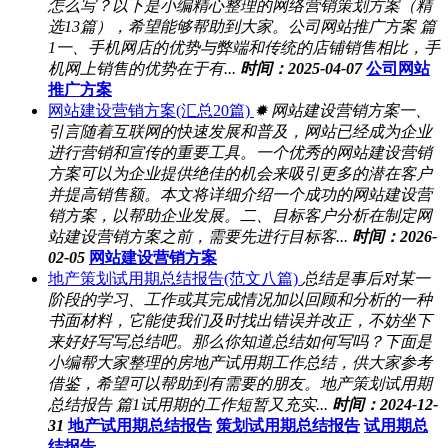
怎么写？以下是小编精心整理的网络营销策划方案（精
选13篇），希望能够帮助到大家。公司网站推广方案 篇
1一、手机网店的优势与弊端和传统的店铺销售相比，手
机网上销售的优势在于有...
时间：2025-04-07
公司网站
推广方案
网站建设营销方案(汇总20篇)
✹ 网站建设营销方案一、
引言随着互联网的快速发展和普及，网站已经成为企业
进行营销和宣传的重要工具。一个优秀的网站建设营销
方案可以为企业提供绝佳的机会来吸引更多的潜在客户
并提高销售额。本文将详细介绍一个成功的网站建设营
销方案，以帮助企业发展。二、目标客户分析在制定网
站建设营销方案之前，需要先进行目标客...
时间：2026-
02-05
网站建设营销方案
地产策划试用期总结报告(范文八篇)
总结是事后对某一
阶段的学习、工作或其完成情况加以回顾和分析的一种
书面材料，它能使我们及时找出错误并改正，不妨坐下
来好好写写总结吧。那么你知道总结如何写吗？下面是
小编帮大家整理的房地产试用期工作总结，供大家参考
借鉴，希望可以帮助到有需要的朋友。地产策划试用期
总结报告 篇1试用期的工作短暂又充实...
时间：2024-12-
31
地产试用期总结报告
策划试用期总结报告
试用期总
结报告