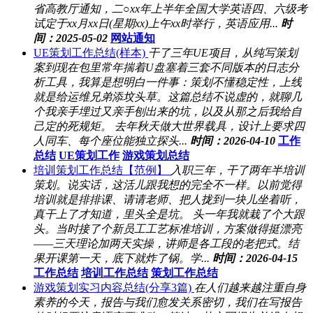
省高教厅通知，二○xx年上半年全国大学英语四、六级考
试定于xx月xx日(星期xx)上午xx时举行，英语应用...
时
间：2025-05-02
网站通知
UE策划工作总结(样本)
干了三年UE项目，从纯写策划
案到现在包里常年揣着U盘塞着三套不同版本的日志分
析工具，我算是想明白一件事：策划不懂稳定性，上线
就是给运维兄弟添坟头草。这篇总结不说虚的，就聊几
个我亲手埋过又亲手刨出来的坑，以及从那之后我给自
己定的死规矩。 去年秋天做大世界载具，设计上要求四
人同车、每个座位能独立探头...
时间：2026-04-10
工作
总结
UE策划工作
游戏策划总结
培训策划工作总结【范例】
入职三年，干了两年半培训
策划。说实话，这活儿跟我想的完全不一样。以前觉得
培训就是排排课、请请老师、把人拢到一块儿坐着听，
真干上了才知道，里头全是坑。 头一年我就栽了个大跟
头。当时接了个新员工工艺标准培训，方案做得挺漂亮
——三天理论加两天实操，讲师是各工段的老把式。结
果开课第一天，底下就炸了锅。学...
时间：2026-04-15
工作总结
培训工作总结
策划工作总结
游戏策划实习内容总结(分享3篇)
在人们越来越注重自身
素养的今天，报告与我们愈发关系密切，我们在写报告