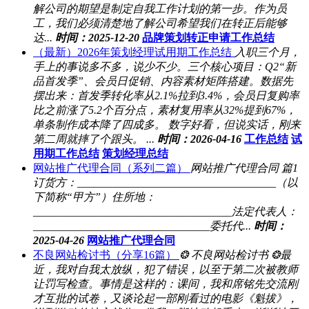
解公司的期望是制定自我工作计划的第一步。作为员
工，我们必须清楚地了解公司希望我们在转正后能够
达...
时间：2025-12-20
品牌策划转正申请工作总结
（最新）2026年策划经理试用期工作总结
入职三个月，
手上的事说多不多，说少不少。三个核心项目：Q2“新
品首发季”、会员日促销、内容素材矩阵搭建。数据先
摆出来：首发季转化率从2.1%拉到3.4%，会员日复购率
比之前涨了5.2个百分点，素材复用率从32%提到67%，
单条制作成本降了四成多。 数字好看，但说实话，刚来
第二周就摔了个跟头。 ...
时间：2026-04-16
工作总结
试
用期工作总结
策划经理总结
网站推广代理合同（系列二篇）
网站推广代理合同 篇1
订货方：____________________________________（以
下简称“甲方”）住所地：
____________________________________法定代表人：
________________________________委托代...
时间：
2025-04-26
网站推广代理合同
不良网站检讨书（分享16篇）
❂ 不良网站检讨书 ❂最
近，我对自我太放纵，犯了错误，以至于第二次被教师
让罚写检查。事情是这样的：课间，我和席铭先交流刚
才互批的试卷，又谈论起一部刚看过的电影《魁拔》，