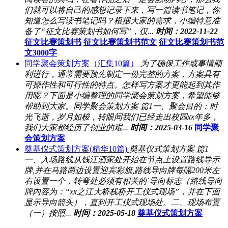
们就可以将自己的感想记录下来，写一篇读书笔记，你
知道怎么写读书笔记吗？根据大家的需求，小编特意准
备了“征文比赛策划书如何写”，仅...
时间：2022-11-22
征文比赛策划书
征文比赛策划书范文
征文比赛策划书范
文3000字
同学聚会策划方案（汇集10篇）
为了确保工作或事情顺
利进行，通常需要预先制定一份完整的方案，方案具有
可操作性和可行性的特点。怎样写方案才更能起到其作
用呢？下面是小编整理的同学聚会策划方案，希望能够
帮助到大家。同学聚会策划方案 篇1一、聚会目的：时
光飞逝，岁月如梭，转眼间我们已经走出校园xx年多，
我们大家都经历了创业的艰...
时间：2025-03-16
同学聚
会策划方案
奠基仪式策划方案(精华10篇)
奠基仪式策划方案 篇1
一、入场路线从钱江酒家处开始在节点上设置路线导示
牌,并在马路两边设置迎宾彩旗,路线导向牌每隔200米左
右设置一个，转弯处必须有相关的`导向标志（路线导向
牌内容为：“xx之江大桥栈桥开工仪式现场”，并在下面
显示导向箭头），直到开工仪式现场处。二、现场布置
（一）按照...
时间：2025-05-18
奠基仪式策划方案