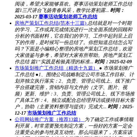
阅读，希望大家能够喜欢。赛事活动策划老师工作总结
篇1三尺讲台飞扬青春风采，教学比赛初露...
时间：
2025-03-17
赛事活动策划老师工作总结
房地产策划工作总结(范本十三篇)
总结就是对一个时期
的学习、工作或其完成情况进行一次全面系统的回顾和
分析的书面材料，它在我们的学习、工作中起到呈上启
下的作用，是时候写一份总结了。你想知道总结怎么写
吗？下面是小编精心整理的房地产策划工作总结，欢迎
大家借鉴与参考，希望对大家有所帮助。房地产策划工
作总结 篇1“实践是检验真理的标准...
时间：2025-02-09
市场策划推广工作总结（精选十九篇）
● 市场策划推广
工作总结 ●1、围绕公司战略制定公司市场工作目标、计
划并独立执行落实：2、负责、管理公司线上、线下推广
平台搭建完善，营销内容与文件的（文字、图片、视
频）更新、维护：3、负责、管理公司线上、线下市场推
广具体工作：4、独立或配合总经理拜访或接待目标大客
户，协助（主要资料整理与提供）完成大...
时间：2025-
12-17
市场策划推广工作总结
公司网站推广方案（推荐13篇）
为了确定工作或事情顺
利开展，时常需要预先制定方案，一份好的方案一定会
注重受众的参与性及互动性。那么问题来了，方案应该