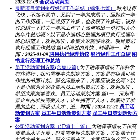
2025-12-09
会议活动策划
最新项目策划执行经理工作总结（锦集七篇）
时光过得
飞快，不知不觉中，又到了一年的末尾了，回顾这一年
的工作历程，一定经历了许多，也收获了许多吧，该好
好总结一下过去一年的工作了！如何输出一份打动人心
的年终总结呢？以下是小编精心整理的项目执行经理年
终总结范文，欢迎阅读，希望大家能够喜欢。项目策划
执行经理工作总结 篇1时间过的真快，转眼间一...
时
间：2025-01-09
聘用执行经理协议
银行经理工作总结
图
书发行经理工作总结
员工活动策划方案(合集12篇)
为了确保事情或工作科学
有序进行，我们需要事先制定方案，方案是有很强可操
作性的书面计划。那么问题来了，方案应该怎么写？以
下是小编为大家收集的员工活动策划方案，欢迎阅读，
希望大家能够喜欢。员工活动策划方案 篇1一、策划背
景企业的发展需要人才，企业拥有了人才，就赢得了发
展的生机，而吸引人才，激...
时间：2024-12-31
员工活
动策划方案
员工生日活动策划方案
员工生日策划活动方
案
公司活动策划方案（汇编十二篇）
为确保事情或工作高
质量高水平开展，时常需要预先制定方案，方案属于计
划类文书的一种。那么问题来了，方案应该怎么写？下