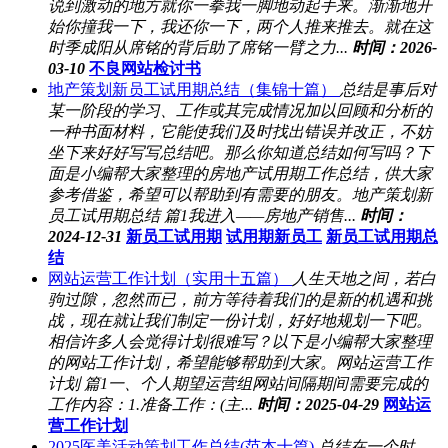
说到激动的地方就你一拳我一脚地动起手来。渐渐地开
始你撞我一下，我还你一下，两个人推来推去。就在这
时季成阳从席铭的背后助了席铭一臂之力...
时间：2026-
03-10
不良网站检讨书
地产策划新员工试用期总结（集锦十篇）
总结是事后对
某一阶段的学习、工作或其完成情况加以回顾和分析的
一种书面材料，它能使我们及时找出错误并改正，不妨
坐下来好好写写总结吧。那么你知道总结如何写吗？下
面是小编帮大家整理的房地产试用期工作总结，供大家
参考借鉴，希望可以帮助到有需要的朋友。地产策划新
员工试用期总结 篇1我进入——房地产销售...
时间：
2024-12-31
新员工试用期
试用期新员工
新员工试用期总
结
网站运营工作计划（实用十五篇）
人生天地之间，若白
驹过隙，忽然而已，前方等待着我们的是新的机遇和挑
战，现在就让我们制定一份计划，好好地规划一下吧。
相信许多人会觉得计划很难写？以下是小编帮大家整理
的网站工作计划，希望能够帮助到大家。网站运营工作
计划 篇1一、个人期望运营组网站间隔期间需要完成的
工作内容：1.准备工作：(主...
时间：2025-04-29
网站运
营工作计划
2025医美活动策划工作总结(范本十篇)
总结在一个时