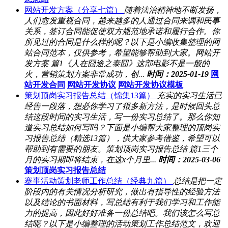
网站开发方案（分享七篇）
随着法治精神地不断发扬，
人们愈发重视合同，越来越多的人通过合同来调和民事
关系，签订合同能促使双方规范地承诺和履行合作。你
所见过的合同是什么样的呢？以下是小编收集整理的网
站合同范本，仅供参考，希望能够帮助到大家。网站开
发方案 篇1《人在囧途之泰囧》这部电影不是一般的
火，营销策划方案非常成功，创...
时间：2025-01-19
网
站开发合同
网站开发协议
网站开发协议模板
策划顶岗实习报告总结（锦集13篇）
充实的实习生活已
经告一段落，想必你学习了很多新方法，是时候回头总
结这段时间的实习生活，写一份实习总结了。那么你知
道实习总结如何写吗？下面是小编帮大家整理的顶岗实
习报告总结（精选13篇），供大家参考借鉴，希望可以
帮助到有需要的朋友。策划顶岗实习报告总结 篇1三个
月的实习期即将结束，在这x个月里...
时间：2025-03-06
策划顶岗实习报告总结
赛事活动策划老师工作总结（经典九篇）
总结是把一定
阶段内的有关情况分析研究，做出有指导性的经验方法
以及结论的书面材料，写总结有利于我们学习和工作能
力的提高，因此好好准备一份总结吧。我们该怎么写总
结呢？以下是小编整理的活动策划工作总结范文，欢迎