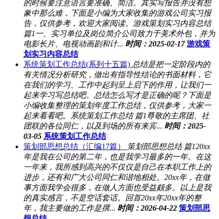
的时候要注意语言要准确、简洁。其实写报告并没有想
象中那么难，下面是小编为大家收集的游戏公司实习报
告，仅供参考，欢迎大家阅读。游戏策划实习内容总结
篇1一、实习单位及岗位简介公司致力于美术外包，并为
电影长片、电视动画剧和计...
时间：2025-02-17
游戏策
划实习内容总结
系统策划工作总结(系列十五篇)
总结是把一定阶段内的
有关情况分析研究，做出有指导性结论的书面材料，它
在我们的学习、工作中起到呈上启下的作用，让我们一
起来学习写总结吧。总结怎么写才是正确的呢？下面是
小编收集整理的策划年度工作总结，仅供参考，大家一
起来看看吧。系统策划工作总结 篇1尊敬的主席团、社
团联的各位同仁，以及到场的所有来宾...
时间：2025-
03-05
系统策划工作总结
策划部思想总结（汇编17篇）
策划部思想总结 篇120xx
年是我在公司的第二年，也是我学习最多的一年。在这
一年来，我所感到高兴的不仅仅是自己在本职工作上的
进步，还有和广大公司同仁和谐地相处。20xx年，在做
事方面我学会很多，在做人方面也受益颇多。以上是我
的真实感言，不是空话套话。回首20xx年20xx年的整
年，我主要做的工作是撰...
时间：2026-04-22
策划部思
想总结