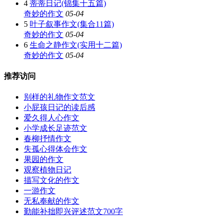
4
蒂蒂日记(锦集十五篇)
奇妙的作文
05-04
5
叶子叙事作文(集合11篇)
奇妙的作文
05-04
6
生命之静作文(实用十二篇)
奇妙的作文
05-04
推荐访问
别样的礼物作文范文
小屁孩日记的读后感
爱久得人心作文
小学成长足迹范文
春柳抒情作文
失孤心得体会作文
果园的作文
观察植物日记
描写文化的作文
一游作文
无私奉献的作文
勤能补拙即兴评述范文700字