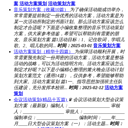
案
活动方案策划
活动策划方案
音乐策划方案（收藏10篇）
为了确保活动能成功举办，
常常需要提前制定一份优秀的活动方案，活动方案是为
某一次活动所制定的书面计划。那么活动方案应该怎么
制定才合适呢？下面是小编收集整理的音乐节活动策划
方案，供大家参考借鉴，希望可以帮助到有需要的朋
友。音乐策划方案 篇1活动目标：1、记住歌词，学唱儿
歌。2、唱儿歌的同...
时间：2025-03-01
音乐策划方案
活动方案策划（精华十四篇）
为保障活动顺利开展，时
常需要预先制定一份周密的活动方案，活动方案是整场
活动的战略，可以为活动指明方向。活动方案应该怎么
制定才好呢？以下是小编精心整理的篝火晚会活动计划
策划方案范文（通用14篇），仅供参考，希望能够帮助
到大家。活动方案策划 篇1一、指导思想加强班主任队
伍建设，充分发挥本校班...
时间：2025-02-12
活动方案
策划
会议活动策划(精品十五篇)
♛ 会议活动策划大型会议策
划方案（最新版）编制人：__________________ 审核
人：__________________ 审批人：__________________
编制单位：__________________ 编制时间：____年____
月____日大型会议策划方案（一）：活动主题...
时间：