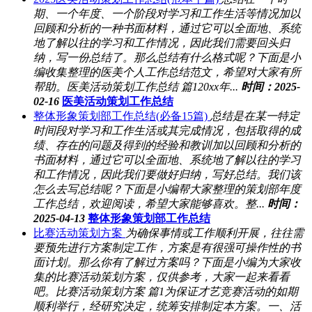
期、一个年度、一个阶段对学习和工作生活等情况加以
回顾和分析的一种书面材料，通过它可以全面地、系统
地了解以往的学习和工作情况，因此我们需要回头归
纳，写一份总结了。那么总结有什么格式呢？下面是小
编收集整理的医美个人工作总结范文，希望对大家有所
帮助。医美活动策划工作总结 篇120xx年...
时间：2025-
02-16
医美活动策划工作总结
整体形象策划部工作总结(必备15篇)
总结是在某一特定
时间段对学习和工作生活或其完成情况，包括取得的成
绩、存在的问题及得到的经验和教训加以回顾和分析的
书面材料，通过它可以全面地、系统地了解以往的学习
和工作情况，因此我们要做好归纳，写好总结。我们该
怎么去写总结呢？下面是小编帮大家整理的策划部年度
工作总结，欢迎阅读，希望大家能够喜欢。整...
时间：
2025-04-13
整体形象策划部工作总结
比赛活动策划方案
为确保事情或工作顺利开展，往往需
要预先进行方案制定工作，方案是有很强可操作性的书
面计划。那么你有了解过方案吗？下面是小编为大家收
集的比赛活动策划方案，仅供参考，大家一起来看看
吧。比赛活动策划方案 篇1为保证才艺竞赛活动的如期
顺利举行，经研究决定，统筹安排制定本方案。一、活