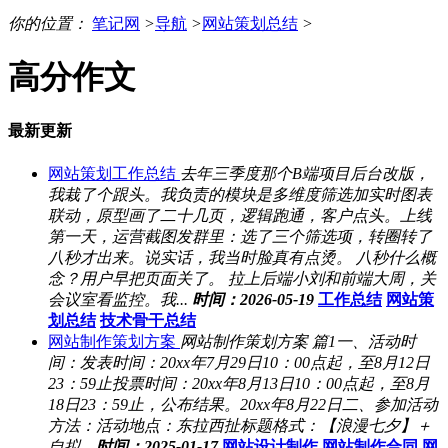
你的位置：
笔记网
>
导航
>
网站策划总结
>
高分作文
最新更新
网站策划工作总结
去年三季度那个B端项目后台改版，
我栽了个跟头。我负责的模块是多维度筛选加实时图表
联动，原型画了二十几页，逻辑跑通，客户点头。上线
第一天，运营截图发群里：选了三个筛选项，转圈转了
八秒才出来。说实话，我当时脸真有点烫。 八秒什么概
念？用户早把页面关了。 拉上后端小刘和前端大周，关
会议室看监控。我...
时间：2026-05-19
工作总结
网站策
划总结
技术骨干总结
网站制作策划方案
网站制作策划方案 篇1一、活动时
间：发表时间：20xx年7月29日10：00点起，至8月12日
23：59止投票时间：20xx年8月13日10：00点起，至8月
18日23：59止，公布结果。20xx年8月22日二、参加活动
方法：活动地点：东拉西扯标题格式：【浪漫七夕】＋
自拟...
时间：2025-01-17
网站设计制作
网站制作合同
网