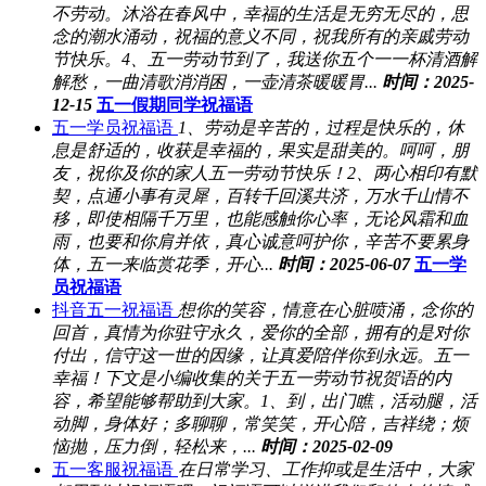
不劳动。沐浴在春风中，幸福的生活是无穷无尽的，思
念的潮水涌动，祝福的意义不同，祝我所有的亲戚劳动
节快乐。4、五一劳动节到了，我送你五个一一杯清酒解
解愁，一曲清歌消消困，一壶清茶暖暖胃...
时间：2025-
12-15
五一假期同学祝福语
五一学员祝福语
1、劳动是辛苦的，过程是快乐的，休
息是舒适的，收获是幸福的，果实是甜美的。呵呵，朋
友，祝你及你的家人五一劳动节快乐！2、两心相印有默
契，点通小事有灵犀，百转千回溪共济，万水千山情不
移，即使相隔千万里，也能感触你心率，无论风霜和血
雨，也要和你肩并依，真心诚意呵护你，辛苦不要累身
体，五一来临赏花季，开心...
时间：2025-06-07
五一学
员祝福语
抖音五一祝福语
想你的笑容，情意在心脏喷涌，念你的
回首，真情为你驻守永久，爱你的全部，拥有的是对你
付出，信守这一世的因缘，让真爱陪伴你到永远。五一
幸福！下文是小编收集的关于五一劳动节祝贺语的内
容，希望能够帮助到大家。1、到，出门瞧，活动腿，活
动脚，身体好；多聊聊，常笑笑，开心陪，吉祥绕；烦
恼抛，压力倒，轻松来，...
时间：2025-02-09
五一客服祝福语
在日常学习、工作抑或是生活中，大家