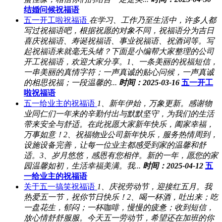
结婚问候祝福语
五一开工啦祝福语
在学习、工作乃至生活中，许多人都
写过祝福语吧，根据祝愿的对象不同，祝福语分为吉日
喜庆祝福语、寿诞祝福语、事业祝福语、祝酒词等。写
起祝福语来就毫无头绪？下面是小编帮大家整理的公司
开工祝福语，欢迎大家分享。1、一条美丽的祝福短信，
一串美丽的真情字符；一声真诚的贴心问候，一声真诚
的相思祝福；一段温馨的...
时间：2025-03-16
五一开工
啦祝福语
五一给业主的祝福语
1、新年伊始，万象更新。感谢物
业同仁们一年来的辛勤付出与默默坚守，为我们的生活
带来安全与舒适。在此祝愿大家新年快乐，阖家幸福，
万事如意！2、祝福物业公司新年快乐，服务热情周到，
设施设备完善，让每一位业主都感受到家的温馨和舒
适。3、岁月悠悠，感恩有您相伴。新的一年，愿您的家
园温馨如初，生活幸福美满。我...
时间：2025-04-12
五
一给业主的祝福语
关于五一搞笑祝福语
1、庆祝劳动节，迎接红五月。我
热爱五一节，祝你节日快乐！2、喝一杯酒，吐出来；吃
一盘花生，郁闷；一杯咖啡，慢慢的疲惫；收到短信，
放心情舒舒服服。今天五一劳动节，希望还在加班的你