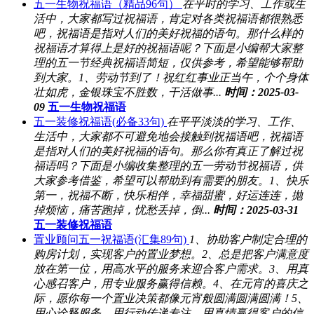
五一生物祝福语（精品96句）
在平时的学习、工作或生
活中，大家都写过祝福语，肯定对各类祝福语都很熟悉
吧，祝福语是指对人们的美好祝福的语句。那什么样的
祝福语才算得上是好的祝福语呢？下面是小编帮大家整
理的五一节经典祝福语简短，仅供参考，希望能够帮助
到大家。1、劳动节到了！祝红红事业正当午，个个身体
壮如虎，金银珠宝不胜数，干活做事...
时间：2025-03-
09
五一生物祝福语
五一装修祝福语(必备33句)
在平平淡淡的学习、工作、
生活中，大家都不可避免地会接触到祝福语吧，祝福语
是指对人们的美好祝福的语句。那么你有真正了解过祝
福语吗？下面是小编收集整理的五一劳动节祝福语，供
大家参考借鉴，希望可以帮助到有需要的朋友。1、快乐
第一，祝福不断，快乐相伴，幸福甜蜜，好运连连，抛
掉烦恼，痛苦跑掉，忧愁丢掉，倒...
时间：2025-03-31
五一装修祝福语
置业顾问五一祝福语(汇集89句)
1、协助客户制定合理的
购房计划，实现客户的置业梦想。2、总是把客户满意度
放在第一位，用高水平的服务来迎合客户需求。3、用真
心感召客户，用专业服务赢得信赖。4、在元宵的喜庆之
际，愿你每一个置业决策都像元宵般圆满圆满圆满！5、
用心诠释服务，用行动传递专注，用真情赢得客户的信