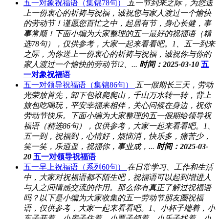
五一对象祝福语（集锦78句）
五一节到来之际，为您送
上一份衷心的祈祷与祝福，诚祝您与家人渡过一个愉快
的劳动节！谨愿您百忙之中，起居有节，身心长健，事
事常顺！下面小编为大家整理的五一最好的祝福语（精
选78句），仅供参考，大家一起来看看吧。1、五一到来
之际，为你送上一份衷心的祈祷与祝福，诚祝你与你的
家人渡过一个愉快的劳动节!2、...
时间：2025-03-10
五
一对象祝福语
五一对领导祝福语（集锦86句）
五一假期长三天，劳动
光荣放首先，卸下包袱爬爬山，千山万水转一转，背上
旅包吃喝玩，平安幸福来相伴，关心问候在身边，祝你
劳动节快乐。下面小编为大家整理的五一假期给领导祝
福语（精选86句），仅供参考，大家一起来看看吧。1、
五一到，祝福到，心情好，烦恼消，快乐多，痛苦少，
笑一笑，乐逍遥，祝福你，事业成，...
时间：2025-03-
20
五一对领导祝福语
五一早上祝福语（系列60句）
在日常学习、工作和生活
中，大家对祝福语都不陌生吧，祝福语可以起到增进人
与人之间情感交流的作用。那么你有真正了解过祝福语
吗？以下是小编为大家收集的五一劳动节朋友圈祝福
语，仅供参考，大家一起来看看吧。1、小杯子端着，小
车子开着，小房子住着，小票子领着，小乐子找着，小