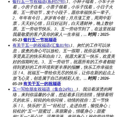
银行五一节祝福语(系列57句)
1、小杯子端着，小车子开
着，小房子住着，小票子领着，小乐子找着，小日子火
着。五一劳动节，发个小段子，愿你幸福快乐一辈子。
2、年年有今日，岁岁有今朝；月月涨工资，周周中彩
票，天天好心情，日日好运到，白天遇财神，晚上数钞
票。五一劳动节快乐。3、五一劳动节到了，在这里祝福
我最敬爱的客户及你的家人一生幸福，...
时间：2025-
05-23
银行五一节祝福语
有关于五一的祝福语(汇集81句)
1、匆忙的工作可以休
息，疲惫的身心可以放松。五一假期，祝你远离烦恼，
享受真正的快乐和自由！2、祝愿大家五一快乐，欢度美
好的假期时光。3、五一劳动节，祝愿所有的工作者都能
得到更好的工作环境和更丰厚的报酬，快乐工作幸福生
活！4、祝福五一带给你无尽的快乐，让你在新的起点上
放飞心灵，创造属于自己的精彩人生。...
时间：2026-
05-19
有关于五一的祝福语
五一写给朋友祝福语（集合24句）
1、我沿着滚烫的网
络，来到你温馨的小屋，想起着多日的别情，憧憬着明
天的欢乐，轻轻的向你问候，动情的祝你：五一节快
乐！1、快乐的“五一”轻松过，走进自然，愉悦身心；
轻松的“五一”甜蜜过，亲朋聚会，情暖身心；甜蜜
的“五一”开心过，温馨浪漫，幸福身心！祝你劳动节愉