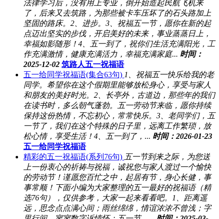
法律学习后，没有用上专业，倒开始造起民航飞机来
了，后来又去筑路，为那些被卡车压坏了的石头路加上
坚固的路床。2、进步。3、祝福五一节，愿你在新的起
点迈出坚实的步伐，开启美好的未来，事业蒸蒸日上，
幸福如影随形！4、五一到了，祝你们生活充满阳光，工
作充满激情，健康充满活力，幸福充满家庭...
时间：
2025-12-02
筑路人五一祝福语
五一给同学祝福语(集合63句)
1、祝福五一快乐给我的老
同学。希望你在这个假期里能够放松身心，享受与家人
和朋友的美好时光。2、长亭外，古道边，那些年的我们
在读书时，多么朝气蓬勃。五一劳动节来临，愿你持续
保持这份热情，不忘初心，常常快乐。3、老同学们，五
一节了，我们在这个特殊的日子里，远离工作繁琐，放
松心情，享受生活！4、五一到了，...
时间：2026-01-23
五一给同学祝福语
精彩的五一祝福语(系列76句)
五一节到来之际，为您送
上一份衷心的祈祷与祝福，诚祝您与家人渡过一个愉快
的劳动节！谨愿您百忙之中，起居有节，身心长健，事
事常顺！下面小编为大家整理的五一最好的祝福语（精
选76句），仅供参考，大家一起来看看吧。1、距离遥
远，思念点点满心间；雨丝绵绵，情谊浓浓不曾浅；字
里行间，寥寥数字诉情怀；五一节，...
时间：2025-03-