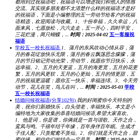
都用到过祝福语吧，祝福语可以增进我们和他人的情感
交流。其实很多朋友都不太清楚什么样的祝福语才是好
的祝福语，下面是小编整理的五一劳动节给客户的祝福
语精选，欢迎阅读与收藏。1、十份幸福，久久幸运，八
面来风，七愿放松，六六走走，五一开心，四时平安，
三花烂漫，两只蝴蝶，...
时间：2025-04-02
五一客服祝
福语
学校五一校长祝福语
1、蒲月的东风吹动心情从容，蒲
月的春花绽放快乐无限，蒲月的春云飘荡思念朦朦，蒲
月的节日铭记劳动光荣，劳动节，祝愿你节日快乐，永
远幸福。2、五月的天更蓝，五月的海更宽，五月的花更
繁，五月的风更软，五月的心更灿，五月的情更甜，五
月的祝福更温暖：愿你五一快乐，幸福连绵。3、今天劳
动节，花儿在笑，鸟儿在叫，...
时间：2025-05-03
学校
五一校长祝福语
结婚问候祝福语(分享102句)
我的好闺蜜你今天特别的
美，祝你们新婚快乐，白头偕老，幸福快乐。本文是小
编特地为大家收集的恭喜结婚问候语,希望大家喜欢。
1、他是词，你是谱，你俩就是一首与谐歌。天作之合，
鸾凤与鸣。千禧年结千年缘，百年身伴百年眠。生成才
子佳人配，只羡鸳鸯不羡仙。2、你们就是天作之合，甜
蜜佳缘，相信你们的结合一定是美...
时间：2025-04-30