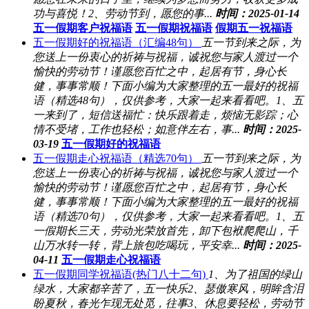
功与喜悦！2、劳动节到，愿您的事...
时间：2025-01-14
五一假期客户祝福语
五一假期祝福语
假期五一祝福语
五一假期好的祝福语（汇编48句）
五一节到来之际，为
您送上一份衷心的祈祷与祝福，诚祝您与家人渡过一个
愉快的劳动节！谨愿您百忙之中，起居有节，身心长
健，事事常顺！下面小编为大家整理的五一最好的祝福
语（精选48句），仅供参考，大家一起来看看吧。1、五
一来到了，短信送福忙：快乐跟着走，烦恼无影踪；心
情不受堵，工作也轻松；如意伴左右，事...
时间：2025-
03-19
五一假期好的祝福语
五一假期走心祝福语（精选70句）
五一节到来之际，为
您送上一份衷心的祈祷与祝福，诚祝您与家人渡过一个
愉快的劳动节！谨愿您百忙之中，起居有节，身心长
健，事事常顺！下面小编为大家整理的五一最好的祝福
语（精选70句），仅供参考，大家一起来看看吧。1、五
一假期长三天，劳动光荣放首先，卸下包袱爬爬山，千
山万水转一转，背上旅包吃喝玩，平安幸...
时间：2025-
04-11
五一假期走心祝福语
五一假期同学祝福语(热门八十二句)
1、为了祖国的绿山
绿水，大家都辛苦了，五一快乐2、瑟傲寒风，明眸含泪
盼夏秋，春光乍现无处觅，往事3、休息要轻松，劳动节