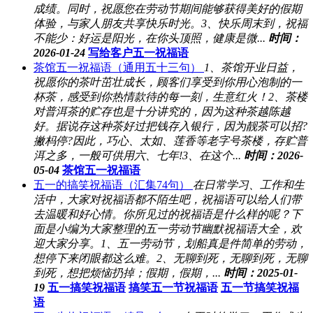
成绩。同时，祝愿您在劳动节期间能够获得美好的假期
体验，与家人朋友共享快乐时光。3、快乐周末到，祝福
不能少：好运是阳光，在你头顶照，健康是微...
时间：
2026-01-24
写给客户五一祝福语
茶馆五一祝福语（通用五十三句）
1、茶馆开业日益，
祝愿你的茶叶茁壮成长，顾客们享受到你用心泡制的一
杯茶，感受到你热情款待的每一刻，生意红火！2、茶楼
对普洱茶的贮存也是十分讲究的，因为这种茶越陈越
好。据说存这种茶好过把钱存入银行，因为靓茶可以招?
撇杩停?因此，巧心、太如、莲香等老字号茶楼，存贮普
洱之多，一般可供用六、七年!3、在这个...
时间：2026-
05-04
茶馆五一祝福语
五一的搞笑祝福语（汇集74句）
在日常学习、工作和生
活中，大家对祝福语都不陌生吧，祝福语可以给人们带
去温暖和好心情。你所见过的祝福语是什么样的呢？下
面是小编为大家整理的五一劳动节幽默祝福语大全，欢
迎大家分享。1、五一劳动节，划船真是件简单的劳动，
想停下来闭眼都这么难。2、无聊到死，无聊到死，无聊
到死，想把烦恼扔掉；假期，假期，...
时间：2025-01-
19
五一搞笑祝福语
搞笑五一节祝福语
五一节搞笑祝福
语