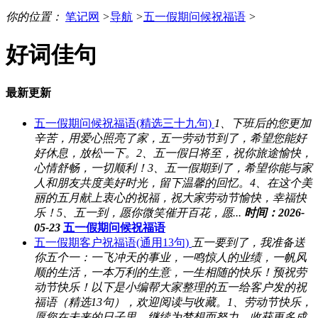
你的位置：
笔记网
>
导航
>
五一假期问候祝福语
>
好词佳句
最新更新
五一假期问候祝福语(精选三十九句)
1、下班后的您更加
辛苦，用爱心照亮了家，五一劳动节到了，希望您能好
好休息，放松一下。2、五一假日将至，祝你旅途愉快，
心情舒畅，一切顺利！3、五一假期到了，希望你能与家
人和朋友共度美好时光，留下温馨的回忆。4、在这个美
丽的五月献上衷心的祝福，祝大家劳动节愉快，幸福快
乐！5、五一到，愿你微笑催开百花，愿...
时间：2026-
05-23
五一假期问候祝福语
五一假期客户祝福语(通用13句)
五一要到了，我准备送
你五个一：一飞冲天的事业，一鸣惊人的业绩，一帆风
顺的生活，一本万利的生意，一生相随的快乐！预祝劳
动节快乐！以下是小编帮大家整理的五一给客户发的祝
福语（精选13句），欢迎阅读与收藏。1、劳动节快乐，
愿您在未来的日子里，继续为梦想而努力，收获更多成