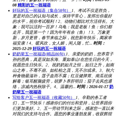
08
精彩的五一祝福语
好玩的五一祝福语（集合58句）
1、考试不仅是胜负，
更是对自己的认知与成长，保持平常心，发挥出你最好
的水平，祝你考试顺利！2、动物们都比对方活得长。大
象：我可以活到一百岁！乌龟：我是老板！鱼：你们都
走开，我是第一个！因为年年有余（鱼）！3、万象更
新，岁月更替，春节来临之际，祝您新年快乐，阖家幸
福安康！4、暖风吹，女人媚，闲人随，忙...
时间：
2025-12-29
好玩的五一祝福语
奶奶辈五一祝福语(精品86句)
1、亲爱的奶奶，您养育子
孙的恩典，真是深如东海、重如泰山!在您生日的今天，
祝愿您生日快乐。2、祝奶奶如月之恒，如日之升，如南
山之寿，不骞不崩。如松柏之茂，无不尔或承。3、秋六
种食物最滋补，莲子血而不腐；红豆健脾胃、南瓜祛痰
解毒；银耳醒脑疲劳，胡萝卜养肝明目；茄子去风也通
络，凉减内热秋除干。4、温馨的...
时间：2026-01-17
奶
奶辈五一祝福语
写给客户五一祝福语（收藏50句）
1、辛勤的务工者
们，五一节快乐！感谢你们的付出和坚持，让世界因你
们更加美好。2、五一劳动节到来之际，感谢您一直以来
对我们的支持与合作。愿您的事业蓬勃发展，收获辉煌