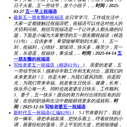
日子火着。五一劳动节，发个小段子，...
时间：2025-
03-27
五一早上祝福语
最新五一朋友圈的祝福语
在日常学习、工作或生活中，
大家一定都接触过祝福语吧，祝福语可以传达对他人的
关切和问候。相信写祝福语是一个让许多人都头痛的问
题，下面是小编为大家整理的五一朋友圈祝福语（精选
113句），仅供参考，希望能够帮助到大家。1、五一
到，祝福到，心情好，烦恼消，快乐多，痛苦少，笑一
笑，乐逍遥，祝福你，事业成，...
时间：2025-04-14
五
一朋友圈的祝福语
写给老婆五一祝福语（精选61句）
1、亲爱的老婆，五
一劳动节快乐！感谢你辛勤工作和无私付出，愿我们的
未来更美好！2、你是大树，为我们遮风挡雨。你是阳
光，为我们带来幸福。祝老爸生日快乐，健康，长寿，
快乐开心每一天。同时也祝老婆生日快乐，工作顺利。
3、妻子，五一快乐！愿你的努力和付出得到应有的回
报，在你的职场和生活中都能获得更多的成就和...
时
间：2025-12-16
写给老婆五一祝福语
新时代五一祝福语(汇编82句)
1、5.1节将要到了，我送
你一辆车。请把幸福装满，把快乐塞上，哼着欢快的小
调，摇着轻松的蒲扇，开上平安的大道，把烦恼撞破，