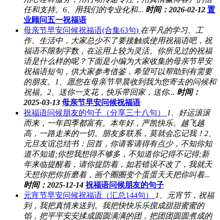
任和支持。6、用我们的专业化和...
时间：2026-02-12
置
业顾问五一祝福语
母亲节早安问候祝福语(合集63句)
在平凡的学习、工
作、生活中，大家总少不了要接触或使用祝福语吧，祝
福语不限制字数，在运用上较为灵活。你所见过的祝福
语是什么样的呢？下面是小编为大家收集的母亲节早安
祝福语短句，供大家参考借鉴，希望可以帮助到有需要
的朋友。1、愿您在母亲节早晨收到我为您寄去的问候和
祝福。2、送你一支花，快乐带回家，送你...
时间：
2025-03-13
母亲节早安问候祝福语
祝福语问候朋友的句子（分享三十八句）
1、好运滚滚
而来，一年四季都富有。本年好，严凯快乐。越飞越
高，一路走来的一切。朋友多联系，莫就会忘记我！2、
元旦友谊总结书：回首，你请客请得有点少，不知你知
道不知道;你想我想得不够多，不知道你记得不记得;新
年来临提醒着，请你提防着，如若错误不改了，我就天
天想你把你折磨着，画个圈圈变个蛋蛋天天把你叫着...
时间：2025-12-14
祝福语问候朋友的句子
元宵节早安问候祝福语（汇总144句）
1、元宵节，祝福
到，我把真情来送到。我把快快乐乐搅成甜甜蜜蜜的
馅，把平平安安揉成圆圆满满的团，把团团圆圆煮成的