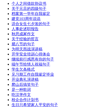
个人之间借款协议书
关于元旦的四级句子
档案第一学年自我鉴定
建党103周年说说
适合女生七夕发的句子
人事处述职报告
秋思成冢作文
关于经验的哲言
腊八节的句子
为明天而战演讲稿
开学安全培训心得体会
继续前行感恩有你的句子
端午节给情人祝福句子
学生欠条格式
见习期工作自我鉴定毕业
开业典礼演讲稿
爬山后搞笑句子
是一种歌词
吃汉堡作文
校企合作计划书
生日只希望家人平安的句子