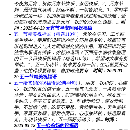
今夜的元宵，祝你元宵节快乐，永远快乐。2、元宵节
到，愿你福气满满，好运不断，一切皆如意。3、零时零
分刚过第一秒，我的祝福带着爱意跳过轮回的沙雕，爱
如那呼啸的海潮退去是元宵，我们的心永远相靠。...
时
间：2025-04-29
元宵节早安问候祝福语
五一节精美祝福语（精选110句）
无论在学习、工作或
是生活中，要用到祝福语的地方还是很多的，祝福语可
以起到增进人与人之间情感交流的作用。写祝福语时要
注意的事项有很多，你都知道吗？下面是小编收集整理
的五一节日快乐祝福语（精选110句），希望对大家有所
帮助。1、五一劳动节，烦事要忘掉一切，生活就要开心
些；忙忙碌碌要停歇，自由时光要有...
时间：2025-03-
29
五一节精美祝福语
五一给爸妈的祝福语(经典44句)
1、朋友，我和你，心连
心，我们的友谊值千金，五一佳节思念友，一条微信传
佳音，望友见讯如见人，时刻懂得的朋友心。祝友五一
多快乐，平平安安是最真。2、吃饭动动口，穿衣动动
手。不思懒与惰，吃穿不用愁。劳动要带头，天生是好
手。家庭要兼顾，恩爱小两口。心态放轻松，好运跟着
走。劳动节快乐！3、五一国际劳动节，躺...
时间：
2025-05-18
五一给爸妈的祝福语