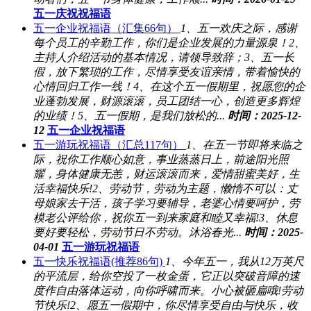
五一庆祝祝福语
五一企业祝福语（汇集66句）
1、五一欢庆之际，感谢
每个员工的辛勤工作，你们是企业发展的力量源泉！2、
主持人介绍活动的基本情况，请领导致辞；3、五一长
假，放下繁琐的工作，尽情享受友谊亲情，带着愉快的
心情回归工作一线！4、在这个五一假期里，祝愿您的企
业蓬勃发展，财源滚滚，员工团结一心，创造更多辉煌
的业绩！5、五一假期，是我们放松的...
时间：2025-12-
12
五一企业祝福语
五一游玩祝福语（汇总117句）
1、在五一节即将来临之
际，祝你工作顺心如意，事业蒸蒸日上，前途阳光照
耀，身体健康无恙，财运滚滚而来，爱情甜蜜美好，生
活幸福快乐!2、劳动节，劳动为主题，懒惰不可以：丈
母娘家去干活，孩子学习要辅导，老婆心情要呵护，劳
模老公评给你，祝你五一到来家庭和睦又幸福!3、休息
要好要轻松，劳动节日不劳动。沐浴春光...
时间：2025-
04-01
五一游玩祝福语
五一快乐祝福语(推荐86句)
1、今年五一，我从12万英尺
的平流层，给你空投了一枚金蛋，它正以突破音障的速
度作自由落体运动，向你呼啸而来。小心被砸扁哦!劳动
节快乐!2、愿五一假期中，你尽情享受自由与快乐，收