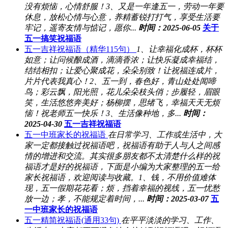
没有烦恼，心情舒服！3、又是一年逢五一，劳动一年要
休息，放松心情与心意，养精蓄锐打打气，享受生活要
牢记，遥寄友情与惦记，愿你...
时间：2025-06-05
关于
五一搞笑祝福语
五一吉祥祝福语（精华115句）
1、让幸福化成杯，杯杯
如意；让问候酿成酒，滴滴香浓；让快乐凝成幸福结，
结结相扣；让爱心聚成花，朵朵别致！让祝福连成片，
片片代表我真心！2、五一到，春色好，青山处处闻啼
鸟；彩云飘，阳光照，花儿朵朵枝头俏；步履轻，眉眼
笑，生活悠悠奔美好；杨柳摆，思绪飞，幸福天天无烦
恼！祝老师五一快乐！3、生活像种地，多...
时间：
2025-04-30
五一吉祥祝福语
五一中班家长的祝福语
在日常学习、工作或生活中，大
家一定都接触过祝福语吧，祝福语有助于人与人之间感
情的增进和交流。其实很多朋友都不太清楚什么样的祝
福语才是好的祝福语，下面是小编为大家整理的五一给
家长祝福语，欢迎阅读与收藏。1、钱，不用价值难体
现，五一假期花花看；烦，挡着幸福的视线，五一忧愁
放一边；孝，不能规定着时间，...
时间：2025-03-07
五
一中班家长的祝福语
五一精简祝福语(通用33句)
在平平淡淡的学习、工作、