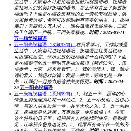
生活中，大家都不可避免地会接触到祝福语吧，祝福语
是指对人们的美好祝福的语句。那么你有真正了解过祝
福语吗？下面是小编收集整理的五一劳动节祝福语，供
大家参考借鉴，希望可以帮助到有需要的朋友。1、祝福
亲们：美丽动人万人求，一回头孤魂野鬼皱眉头，二回
头千年哑巴一声吼，三回头泰森改...
时间：2025-03-11
五一精简祝福语
五一阳光祝福语（收藏93句）
在日常学习、工作抑或是
生活中，大家都写过祝福语吧，祝福语往往灵活机动，
可以随机应变。你所见过的祝福语是什么样的呢？下面
是小编整理的五一劳动节祝福语简短（精选93句），仅
供参考，大家一起来看看吧。1、我的美情人，我，我永
远的爱人，我想对你说：爱是一种美，劳动也是一种
美，让我们一起努力把这种美变得更...
时间：2025-04-
29
五一阳光祝福语
五一庆祝祝福语（系列99句）
1、祝五一节，愿你的心
情像五彩斑斓的礼花一样灿烂。2、五一小长假，放松心
情，与家人朋友欢聚一堂，共享天伦之乐。3、五一的到
来，祝福您身体健康，万事如意，快乐愉悦！4、在五一
这个特殊的日子里，祝福所有人都能找到快乐、得到满
足，让幸福在您身边绽放。5、祝愿所有奋斗在一线的劳
动者们，五一节身体健康，工作顺...
时间：2026-01-29