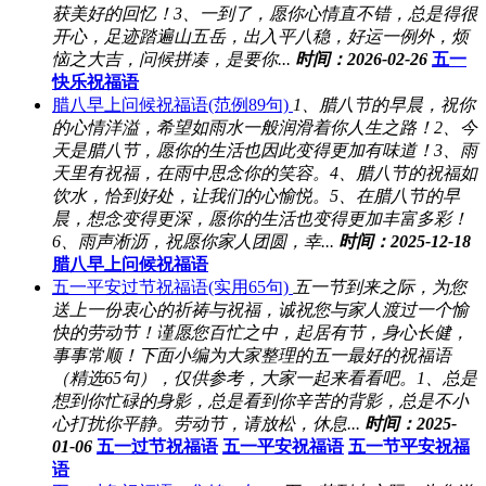
获美好的回忆！3、一到了，愿你心情直不错，总是得很
开心，足迹踏遍山五岳，出入平八稳，好运一例外，烦
恼之大吉，问候拼凑，是要你...
时间：2026-02-26
五一
快乐祝福语
腊八早上问候祝福语(范例89句)
1、腊八节的早晨，祝你
的心情洋溢，希望如雨水一般润滑着你人生之路！2、今
天是腊八节，愿你的生活也因此变得更加有味道！3、雨
天里有祝福，在雨中思念你的笑容。4、腊八节的祝福如
饮水，恰到好处，让我们的心愉悦。5、在腊八节的早
晨，想念变得更深，愿你的生活也变得更加丰富多彩！
6、雨声淅沥，祝愿你家人团圆，幸...
时间：2025-12-18
腊八早上问候祝福语
五一平安过节祝福语(实用65句)
五一节到来之际，为您
送上一份衷心的祈祷与祝福，诚祝您与家人渡过一个愉
快的劳动节！谨愿您百忙之中，起居有节，身心长健，
事事常顺！下面小编为大家整理的五一最好的祝福语
（精选65句），仅供参考，大家一起来看看吧。1、总是
想到你忙碌的身影，总是看到你辛苦的背影，总是不小
心打扰你平静。劳动节，请放松，休息...
时间：2025-
01-06
五一过节祝福语
五一平安祝福语
五一节平安祝福
语