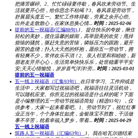
把痛苦碾碎。2、忙忙碌碌要停歇，春风吹来劳动节。生
活就要开心些，给你思念不枯竭？3、春风喜迎劳动节，
舒展眉头度五一。繁忙工作终得歇，劳累之余开心些。
出外走走散散心，在家休息换心情...
时间：2025-02-06
提前的五一祝福语(汇编88句)
1、捉住快乐的夸姣，揪住
轻松的美妙，揽住温馨的嬉闹，高举甜美的欢笑；甩掉
烦恼的骚扰，驱赶失意的苦恼，辚轹压力的跟跑，避开
困苦的盘绕；扑入大天然的怀抱，愿你五一劳动节，拥
有轻爽不少，常伴欢乐不消！2、亲人邻里和和睦睦，新
朋老友开开心心，生活简单快快乐乐，处世稳重平平安
安;天天心情愉悦，岁岁喜气洋洋!劳...
时间：2025-03-01
提前的五一祝福语
五一线上祝福语（汇集93句）
在日常学习、工作抑或是
生活中，大家都写过祝福语吧，祝福语往往灵活机动，
可以随机应变。你所见过的祝福语是什么样的呢？下面
是小编整理的五一劳动节祝福语简短（精选93句），仅
供参考，大家一起来看看吧。1、劳动节到了，祝红红事
业正当午，个个身体壮如虎，金银珠宝不胜数，干活做
事不辛苦，枕着幸福入梦乡，带着...
时间：2025-04-29
五一线上祝福语
筑路人五一祝福语（汇编63句）
1、我在哈瓦尔德结束