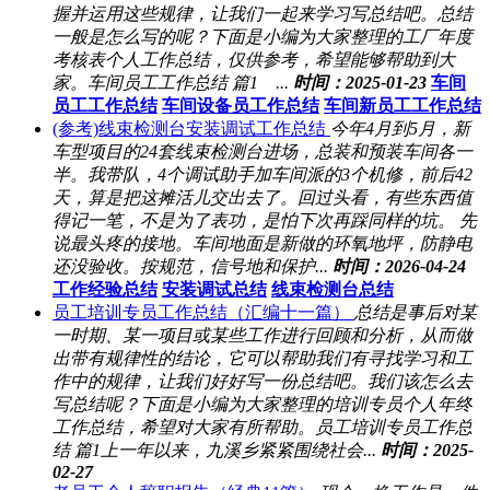
握并运用这些规律，让我们一起来学习写总结吧。总结
一般是怎么写的呢？下面是小编为大家整理的工厂年度
考核表个人工作总结，仅供参考，希望能够帮助到大
家。车间员工工作总结 篇1 ...
时间：2025-01-23
车间
员工工作总结
车间设备员工作总结
车间新员工工作总结
(参考)线束检测台安装调试工作总结
今年4月到5月，新
车型项目的24套线束检测台进场，总装和预装车间各一
半。我带队，4个调试助手加车间派的3个机修，前后42
天，算是把这摊活儿交出去了。回过头看，有些东西值
得记一笔，不是为了表功，是怕下次再踩同样的坑。 先
说最头疼的接地。车间地面是新做的环氧地坪，防静电
还没验收。按规范，信号地和保护...
时间：2026-04-24
工作经验总结
安装调试总结
线束检测台总结
员工培训专员工作总结（汇编十一篇）
总结是事后对某
一时期、某一项目或某些工作进行回顾和分析，从而做
出带有规律性的结论，它可以帮助我们有寻找学习和工
作中的规律，让我们好好写一份总结吧。我们该怎么去
写总结呢？下面是小编为大家整理的培训专员个人年终
工作总结，希望对大家有所帮助。员工培训专员工作总
结 篇1上一年以来，九溪乡紧紧围绕社会...
时间：2025-
02-27