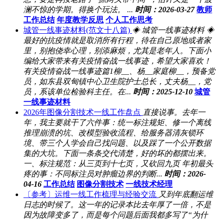
澜不惊的学期。得换个玩法。 ...
时间：2026-03-27
教师
工作总结
年度教学反思
个人工作思考
城管一线事迹材料(范文十八篇)
◈ 城管一线事迹材料 ◈
最好的抗疫情就是取消所有行程，待在自己原地或者家
里，别抱侥幸心理，别添麻烦，尤其是老年人。下面小
编给大家带来有关疫情奋战一线事迹，希望大家喜欢！
有关疫情奋战一线事迹篇1柳__、杨__家庭柳__，预备党
员，如东县双甸镇中心卫生院护士总长，丈夫杨__，党
员，系该单位检验科主任。在...
时间：2025-12-10
城管
一线事迹材料
2026年图像分割技术一线工作盘点
直接说事。去年一
年，我主要就干了六件事：统一标注规矩、修一个离线
推理崩溃的坑、改模型验收流程、给服务器清灰锁环
境、带三个人学会自己找问题、以及踩了一个公开数据
集的大坑。下面一条条交代清楚，好的坏的都摆出来。
一、标注规范：从三页到十七页，又砍回九页 年初最头
疼的事：不同标注员对肿瘤边界的判断...
时间：2026-
04-16
工作总结
图像分割技术
一线技术经理
〔参考〕运维一线工作梳理与经验交流
又到年底翻运维
日志的时候了。这一年的记录本比去年厚了一倍，不是
因为故障变多了，而是每个问题后面我都多写了“为什