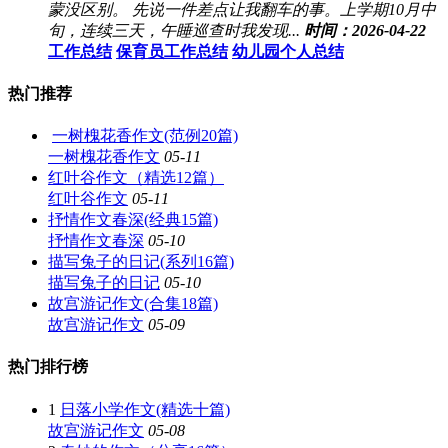
蒙没区别。 先说一件差点让我翻车的事。上学期10月中
旬，连续三天，午睡巡查时我发现...
时间：2026-04-22
工作总结
保育员工作总结
幼儿园个人总结
热门推荐
一树槐花香作文(范例20篇)
一树槐花香作文
05-11
红叶谷作文（精选12篇）
红叶谷作文
05-11
抒情作文春深(经典15篇)
抒情作文春深
05-10
描写兔子的日记(系列16篇)
描写兔子的日记
05-10
故宫游记作文(合集18篇)
故宫游记作文
05-09
热门排行榜
1
日落小学作文(精选十篇)
故宫游记作文
05-08