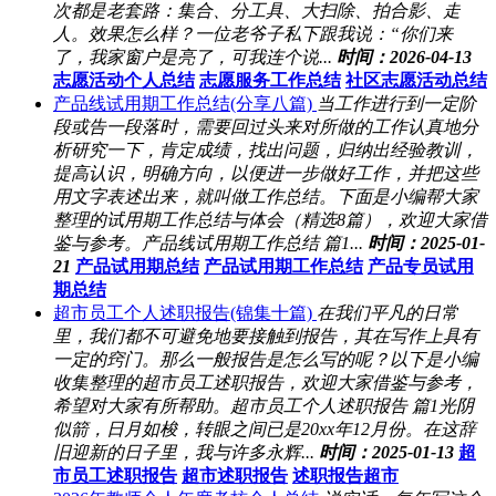
次都是老套路：集合、分工具、大扫除、拍合影、走
人。效果怎么样？一位老爷子私下跟我说：“你们来
了，我家窗户是亮了，可我连个说...
时间：2026-04-13
志愿活动个人总结
志愿服务工作总结
社区志愿活动总结
产品线试用期工作总结(分享八篇)
当工作进行到一定阶
段或告一段落时，需要回过头来对所做的工作认真地分
析研究一下，肯定成绩，找出问题，归纳出经验教训，
提高认识，明确方向，以便进一步做好工作，并把这些
用文字表述出来，就叫做工作总结。下面是小编帮大家
整理的试用期工作总结与体会（精选8篇），欢迎大家借
鉴与参考。产品线试用期工作总结 篇1...
时间：2025-01-
21
产品试用期总结
产品试用期工作总结
产品专员试用
期总结
超市员工个人述职报告(锦集十篇)
在我们平凡的日常
里，我们都不可避免地要接触到报告，其在写作上具有
一定的窍门。那么一般报告是怎么写的呢？以下是小编
收集整理的超市员工述职报告，欢迎大家借鉴与参考，
希望对大家有所帮助。超市员工个人述职报告 篇1光阴
似箭，日月如梭，转眼之间已是20xx年12月份。在这辞
旧迎新的日子里，我与许多永辉...
时间：2025-01-13
超
市员工述职报告
超市述职报告
述职报告超市