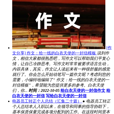
[作
文分享] 作文：给一线的白衣天使的一封信模板
说到作
文，相信大家都很熟悉吧，写作文可以帮助我们平复心
情，让自己冷静思考。写作文时常常被要求语言生动，
内容具体，其实，作文让人读起来有一种很舒服的感觉
就行了。你会怎么开始动笔写一篇作文呢？考虑到您的
需要，小编特地编辑了“ 作文：给一线的白衣天使的一
封信模板”，希望能为您提供更多的参考。白衣天使
们，你...
时间：2022-10-05
给白衣天使的一封信作文
给
白衣天使的一封信
写给白衣天使的一封信
电器员工转正个人总结（汇集二十篇）
● 电器员工转正
个人总结本人入职以来，在领导和同事的指导协助下，
基本保质保量完成各项分配到的工作。在这段时间里本