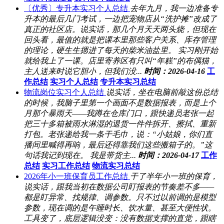
〔优秀〕专升本实习个人总结
去年九月，我一边准备专
升本的最后几门考试，一边把宠物店从“洗护摊”改成了
真正的社区店。说实话，那几个月天天两头烧，但现在
回头看，最值的就是把课本里那些客户关系、库存管理
的理论，硬生生摁进了每天的柴米油盐里。 实习刚开始
就给我上了一课。店里寄养区有只叫“年糕”的布偶猫，
主人送来时说它胆小，但我们没...
时间：2026-04-16
工
作总结
实习个人总结
专升本实习总结
物流岗位实习个人总结
说实话，坐在电脑前敲这份总结
的时候，我脑子里第一个画面不是数据报表，而是上个
月那个暴雨天——我蹲在仓库门口，跟快递员老张一起
把三十多箱被雨水淋湿的退货一件件拆开、擦拭、重新
打包。老张递给我一条干毛巾，说：“小姑娘，你们直
播间里喊得再响，最后还得靠我们这些搬箱子的。”这
句话我记到现在。 我是带货主...
时间：2026-04-17
工作
总结
实习工作总结
物流实习总结
2026年小一班保育员工作总结
干了半年小一班的保育，
说实话，跟我当初在数据公司盯报表的节奏差不多——
都是盯异常、找规律、调参数。只不过以前调的是模型
参数，现在调的是午睡时长、饮水量、甚至大便性状。
工具变了，底层逻辑没变：没有数据支撑的直觉，跟瞎