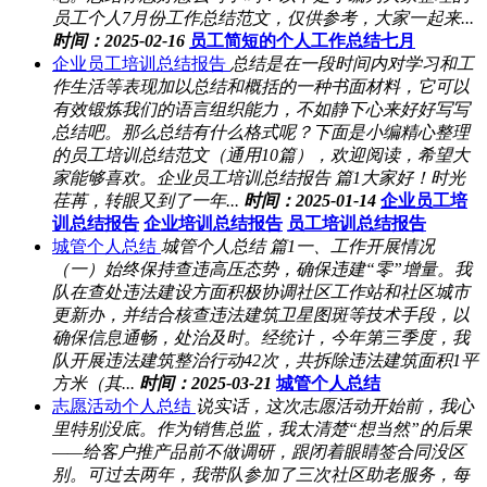
员工个人7月份工作总结范文，仅供参考，大家一起来...
时间：2025-02-16
员工简短的个人工作总结七月
企业员工培训总结报告
总结是在一段时间内对学习和工
作生活等表现加以总结和概括的一种书面材料，它可以
有效锻炼我们的语言组织能力，不如静下心来好好写写
总结吧。那么总结有什么格式呢？下面是小编精心整理
的员工培训总结范文（通用10篇），欢迎阅读，希望大
家能够喜欢。企业员工培训总结报告 篇1大家好！时光
荏苒，转眼又到了一年...
时间：2025-01-14
企业员工培
训总结报告
企业培训总结报告
员工培训总结报告
城管个人总结
城管个人总结 篇1一、工作开展情况
（一）始终保持查违高压态势，确保违建“零”增量。我
队在查处违法建设方面积极协调社区工作站和社区城市
更新办，并结合核查违法建筑卫星图斑等技术手段，以
确保信息通畅，处治及时。经统计，今年第三季度，我
队开展违法建筑整治行动42次，共拆除违法建筑面积1平
方米（其...
时间：2025-03-21
城管个人总结
志愿活动个人总结
说实话，这次志愿活动开始前，我心
里特别没底。作为销售总监，我太清楚“想当然”的后果
——给客户推产品前不做调研，跟闭着眼睛签合同没区
别。可过去两年，我带队参加了三次社区助老服务，每