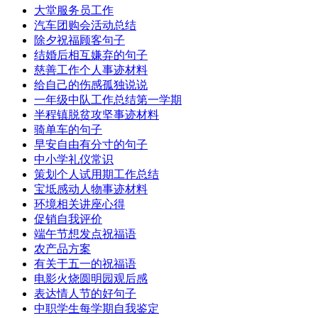
大堂服务员工作
汽车团购会活动总结
除夕祝福顾客句子
结婚后相互嫌弃的句子
慈善工作个人事迹材料
给自己的伤感孤独说说
一年级中队工作总结第一学期
半程镇脱贫攻坚事迹材料
骑单车的句子
早安自由有分寸的句子
中小学礼仪常识
策划个人试用期工作总结
宝坻感动人物事迹材料
环境相关讲座心得
促销自我评价
端午节想发点祝福语
农产品方案
有关于五一的祝福语
电影火烧圆明园观后感
表达情人节的好句子
中职学生每学期自我鉴定