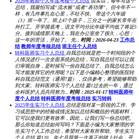
2026年教师个人年度考核个人总结
说实话，每年写这个
总结，我最怕写成“流水账”或者“表功簿”。但今年不一
样，有几件事扎在心里，不吐不快。 带这个六年级
（3）班一年了。班上47个孩子，三分之一的家长常年在
外打工。开学摸底考，语文平均分比年级平均低了将近5
分。接到成绩那天晚上，我在办公室坐了很久，心想：
这一年的苦活，开始了。 先...
时间：2026-04-23
工作总
结
教师年度考核总结
班主任个人总结
转科医师实习个人总结
自我总结就是把一个时间段的个
人情况进行一次全面系统的总结，写自我总结可以让我
们审视自身，是时候写一份自我总结了。自我总结怎么
写才能发挥它的作用呢？以下是小编精心整理的医院转
科自我总结范文（通用7篇），仅供参考，希望能够帮助
到大家。转科医师实习个人总结 篇1过去的一年，通过
全科医护人员共同努力...
时间：2025-01-17
转科医师年
度个人总结
转科医师年度考核总结
实习转科
2025学生实习个人总结
总结是指对某一阶段的工作、学
习或思想中的经验或情况加以总结和概括的书面材料，
它可以使我们更有效率，因此，让我们写一份总结吧。
那么你知道总结如何写吗？下面是小编为大家整理的学
生实习个人工作总结，希望对大家有所帮助。学生实习
个人总结 篇120__年七月我第一次真正的踏上社会，开