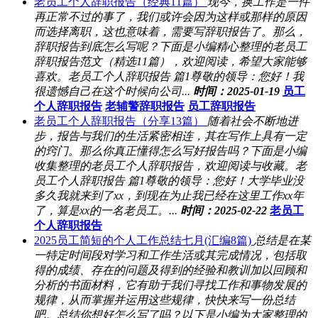
老员工个人辞职报告（经典11篇）
现今，换工作是一件
再正常不过的事了，我们或许会因为这样或那样的原因
而选择离职，这也意味着，需要写辞职报告了。那么，
辞职报告到底怎么写呢？下面是小编精心整理的老员工
辞职报告范文（精选11篇），欢迎阅读，希望大家能够
喜欢。老员工个人辞职报告 篇1尊敬的领导：您好！我
很遗憾自己在这个时候向公司...
时间：2025-01-19
员工
个人辞职报告
老辅警辞职报告
员工辞职报告
老员工个人辞职报告（分享13篇）
随着社会不断地进
步，报告与我们的生活紧密相连，其在写作上具有一定
的窍门。那么你真正懂得怎么写好报告吗？下面是小编
收集整理的老员工个人辞职报告，欢迎阅读与收藏。老
员工个人辞职报告 篇1尊敬的领导：您好！大学毕业没
多久我就来到了xx，到现在为止我已经在这里工作xx年
了，算是xx的一名老员工。...
时间：2025-02-22
老员工
个人辞职报告
2025员工简短的个人工作总结七月(汇编8篇)
总结是在某
一特定时间段对学习和工作生活或其完成情况，包括取
得的成绩、存在的问题及得到的经验和教训加以回顾和
分析的书面材料，它有助于我们寻找工作和事物发展的
规律，从而掌握并运用这些规律，快快来写一份总结
吧。总结你想好怎么写了吗？以下是小编为大家整理的