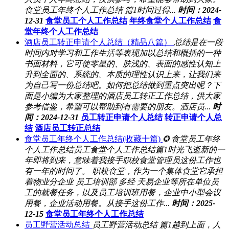
食堂员工年终个人工作总结 篇1时间过得...
时间：2024-
12-31
食堂员工个人工作总结
年终食堂个人工作总结
食
堂年终个人工作总结
酒店员工转正申请个人总结（精品八篇）
总结是在一段
时间内对学习和工作生活等表现加以总结和概括的一种
书面材料，它可使零星的、肤浅的、表面的感性认知上
升到全面的、系统的、本质的理性认识上来，让我们来
为自己写一份总结吧。如何把总结做到重点突出呢？下
面是小编为大家整理的酒店员工转正工作总结，供大家
参考借鉴，希望可以帮助到有需要的朋友。酒店员...
时
间：2024-12-31
员工转正申请个人总结
转正申请个人总
结
酒店员工转正总结
食堂员工年终个人工作总结(收藏十篇)
✪ 食堂员工年终
个人工作总结员工食堂个人工作总结篇1时光飞逝新的一
年即将到来，意味着我接手职校食堂管理员这份工作也
有一年的时间了。 职校食堂，作为一个集体食堂它承担
着物业分企业 员工培训部 多经 天易企业等所在单位员
工的就餐任务，以及员工培训班用餐，企业中小型会议
用餐，企业活动用餐。从接手这份工作...
时间：2025-
12-15
食堂员工年终个人工作总结
员工野营活动总结
员工野营活动总结 篇1越到上面，人