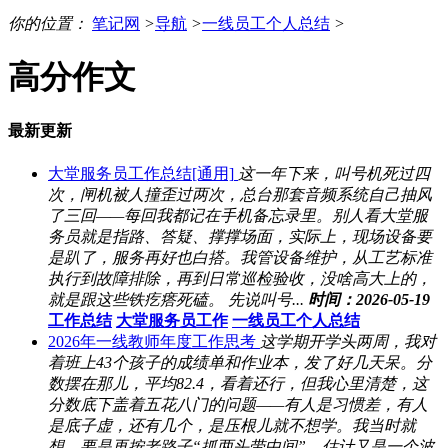
你的位置：
笔记网
>
导航
>
一线员工个人总结
>
高分作文
最新更新
大堂服务员工作总结[通用]
这一年下来，叫号机死过四
次，闸机被人撞歪过两次，总台那套音频系统自己抽风
了三回——每回我都记在手机备忘录里。别人看大堂服
务员就是指路、答疑、撑撑场面，实际上，现场设备要
是趴了，服务再好也白搭。我管设备维护，从工艺标准
执行到故障排除，再到日常巡检验收，没啥高大上的，
就是跟这些铁疙瘩死磕。 先说叫号...
时间：2026-05-19
工作总结
大堂服务员工作
一线员工个人总结
2026年一线教师年度工作思考
这学期开学头两周，我对
着班上43个孩子的成绩单和作业本，发了好几天呆。分
数摆在那儿，平均82.4，看着还行，但我心里清楚，这
分数底下盖着五花八门的问题——有人是习惯差，有人
是底子虚，还有几个，是压根儿就不想学。我当时就
想，要是再按老路子“抓两头带中间”，估计又是一个波