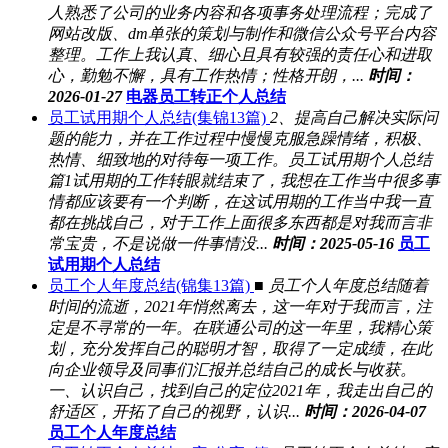
人熟悉了公司的业务内容和各项事务处理流程；完成了
网站改版、dm单张的策划与制作和微信公众号平台内容
整理。工作上我认真、细心且具有较强的责任心和进取
心，勤勉不懈，具有工作热情；性格开朗，...
时间：
2026-01-27
电器员工转正个人总结
员工试用期个人总结(集锦13篇)
2、提高自己解决实际问
题的能力，并在工作过程中慢慢克服急躁情绪，积极、
热情、细致地的对待每一项工作。员工试用期个人总结
篇1试用期的工作转眼就结束了，我想在工作当中很多事
情都应该要有一个判断，在这试用期的工作当中我一直
都在挑战自己，对于工作上面很多东西都是对我而言非
常宝贵，不是说做一件事情没...
时间：2025-05-16
员工
试用期个人总结
员工个人年度总结(锦集13篇)
■ 员工个人年度总结随着
时间的流逝，2021年悄然离去，这一年对于我而言，注
定是不寻常的一年。在联通公司的这一年里，我精心策
划，充分发挥自己的聪明才智，取得了一定成绩，在此
向企业领导及同事们汇报并总结自己的成长与收获。
一、认识自己，找到自己的定位2021年，我走出自己的
舒适区，开拓了自己的视野，认识...
时间：2026-04-07
员工个人年度总结