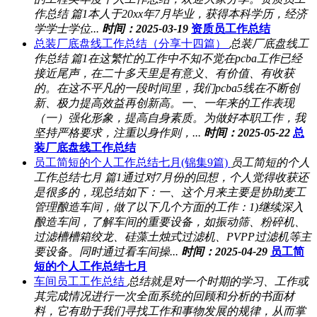
作总结 篇1本人于20xx年7月毕业，获得本科学历，经济
学学士学位...
时间：2025-03-19
资质员工作总结
总装厂底盘线工作总结（分享十四篇）
总装厂底盘线工
作总结 篇1在这繁忙的工作中不知不觉在pcba工作已经
接近尾声，在二十多天里是有意义、有价值、有收获
的。在这不平凡的一段时间里，我们pcba5线在不断创
新、极力提高效益再创新高。一、一年来的工作表现
（一）强化形象，提高自身素质。为做好本职工作，我
坚持严格要求，注重以身作则，...
时间：2025-05-22
总
装厂底盘线工作总结
员工简短的个人工作总结七月(锦集9篇)
员工简短的个人
工作总结七月 篇1通过对7月份的回想，个人觉得收获还
是很多的，现总结如下：一、这个月来主要是协助麦工
管理酿造车间，做了以下几个方面的工作：1)继续深入
酿造车间，了解车间的重要设备，如振动筛、粉碎机、
过滤槽槽箱绞龙、硅藻土烛式过滤机、PVPP过滤机等主
要设备。同时通过看车间操...
时间：2025-04-29
员工简
短的个人工作总结七月
车间员工工作总结
总结就是对一个时期的学习、工作或
其完成情况进行一次全面系统的回顾和分析的书面材
料，它有助于我们寻找工作和事物发展的规律，从而掌