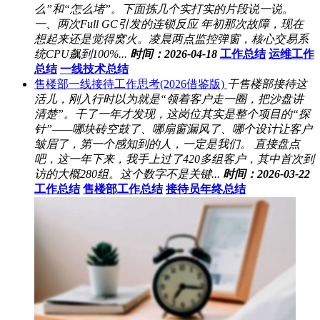
么”和“怎么堵”。下面拣几个实打实的片段说一说。
一、两次Full GC引发的连锁反应 年初那次故障，现在
想起来还是觉得窝火。凌晨两点监控弹窗，核心交易系
统CPU飙到100%...
时间：2026-04-18
工作总结
运维工作
总结
一线技术总结
售楼部一线接待工作思考(2026借鉴版)
干售楼部接待这
活儿，刚入行时以为就是“领着客户走一圈，把沙盘讲
清楚”。干了一年才发现，这岗位其实是整个项目的“探
针”——哪块砖空鼓了、哪扇窗漏风了、哪个设计让客户
皱眉了，第一个感知到的人，一定是我们。 直接盘点
吧，这一年下来，我手上过了420多组客户，其中首次到
访的大概280组。这个数字不是关键...
时间：2026-03-22
工作总结
售楼部工作总结
接待员年终总结