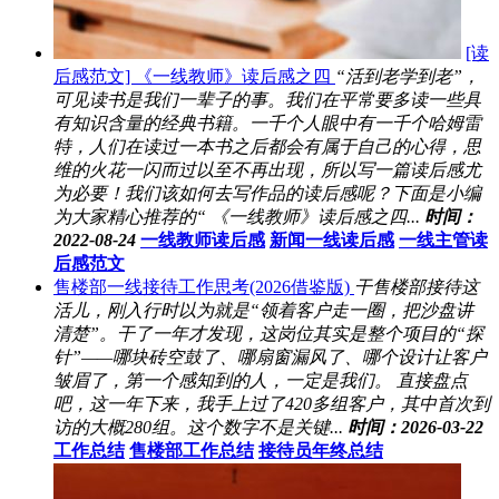
[读
后感范文] 《一线教师》读后感之四
“活到老学到老”，
可见读书是我们一辈子的事。我们在平常要多读一些具
有知识含量的经典书籍。一千个人眼中有一千个哈姆雷
特，人们在读过一本书之后都会有属于自己的心得，思
维的火花一闪而过以至不再出现，所以写一篇读后感尤
为必要！我们该如何去写作品的读后感呢？下面是小编
为大家精心推荐的“ 《一线教师》读后感之四...
时间：
2022-08-24
一线教师读后感
新闻一线读后感
一线主管读
后感范文
售楼部一线接待工作思考(2026借鉴版)
干售楼部接待这
活儿，刚入行时以为就是“领着客户走一圈，把沙盘讲
清楚”。干了一年才发现，这岗位其实是整个项目的“探
针”——哪块砖空鼓了、哪扇窗漏风了、哪个设计让客户
皱眉了，第一个感知到的人，一定是我们。 直接盘点
吧，这一年下来，我手上过了420多组客户，其中首次到
访的大概280组。这个数字不是关键...
时间：2026-03-22
工作总结
售楼部工作总结
接待员年终总结