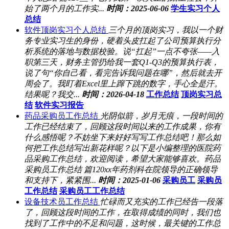
始了两个月的工作实...
时间：2025-06-06
学生实习个人
总结
软件顶岗实习个人总结
三个月的顶岗实习，我以一个财
务专业实习生的身份，硬着头皮扛起了公司预算执行分
析系统的落地与数据校验。说“扛起”一点不夸张——入
职第三天，财务主管扔给我一套Q1-Q3的预算执行表，
说了句“你自己看，看完告诉我问题在哪”，然后就去开
周会了。我盯着Excel里上蹿下跳的数字，手心全是汗。
结果呢？我交...
时间：2026-04-18
工作总结
顶岗实习总
结
软件实习报告
药品采购员工作总结
光阴似箭，岁月无痕，一段时间的
工作已经结束了，回顾这段时间以来的工作成果，你有
什么感悟呢？不妨坐下来好好写写工作总结吧！那么如
何把工作总结写出新花样呢？以下是小编整理的医院药
品采购工作总结，欢迎阅读，希望大家能够喜欢。药品
采购员工作总结 篇120xx年药剂科在院领导的正确领导
和支持下，紧紧围...
时间：2025-01-06
采购员工
采购员
工作总结
采购员工工作总结
设备技术员工作总结
忙碌而又充实的工作已经告一段落
了，回顾这段时间的工作，在取得成绩的同时，我们也
找到了工作中的不足和问题，这时候，最关键的工作总