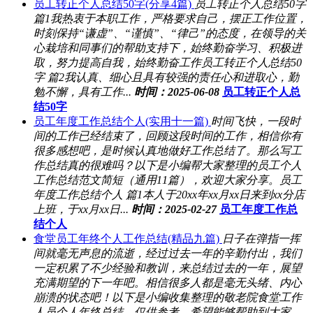
员工转正个人总结50字(分享4篇)
员工转正个人总结50字
篇1我热衷于本职工作，严格要求自己，摆正工作位置，
时刻保持“谦虚”、“谨慎”、“律己”的态度，在领导的关
心栽培和同事们的帮助支持下，始终勤奋学习、积极进
取，努力提高自我，始终勤奋工作员工转正个人总结50
字 篇2我认真、细心且具有较强的责任心和进取心，勤
勉不懈，具有工作...
时间：2025-06-08
员工转正个人总
结50字
员工年度工作总结个人(实用十一篇)
时间飞快，一段时
间的工作已经结束了，回顾这段时间的工作，相信你有
很多感想吧，是时候认真地做好工作总结了。那么写工
作总结真的很难吗？以下是小编帮大家整理的员工个人
工作总结范文简短（通用11篇），欢迎大家分享。员工
年度工作总结个人 篇1本人于20xx年xx月xx日来到xx分店
上班，于xx月xx日...
时间：2025-02-27
员工年度工作总
结个人
食堂员工年终个人工作总结(精品九篇)
日子在弹指一挥
间就毫无声息的流逝，经过过去一年的辛勤付出，我们
一定积累了不少经验和教训，来总结过去的一年，展望
充满期望的下一年吧。相信很多人都是毫无头绪、内心
崩溃的状态吧！以下是小编收集整理的敬老院食堂工作
人员个人年终总结，仅供参考，希望能够帮助到大家。