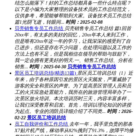
结怎么能落下！好的工作总结都具备一些什么特点呢？
以下是小编为大家整理的设备技术员的工作总结范文，
仅供参考，希望能够帮助到大家。设备技术员工作总结
篇1光阴飞逝，转眼间...
时间：2025-02-08
贝壳销售专员工作总结
贝壳销售专员工作总结 篇1回首
20xx年，有太多的美好的回忆，20xx年本人来到工作，
但是唯有20xx年这一年的学习，让我深深的感受到了自
己进步，但还是存在不少问题，在处理问题以及工作的
方法上也有不足，但是我相信在领导的帮助与鼓励下，
我一定会拥有更美好的明天.一、销售工作总结、分析在
销售...
时间：2025-04-30
贝壳销售专员工作总结
景区员工培训总结(精选13篇)
景区员工培训总结（1）近
年来，由于各种原因引发的景区火灾频发，严重威胁了
游客的安全和景区的声誉。为了提高景区管理人员和员
工的火灾应急处置能力，我所在的旅游管理局举办了一
次景区放火培训。本次培训历时三天，内容丰富多样，
让我们深受教育和启发。首先，培训以理论知识的讲授
为起点。专业的消防员详细介绍了不同类...
时间：2026-
02-22
景区员工培训总结
员工自我评价和工作总结
去年一年，我手里负责的那条
X7贴片机产线，稼动率从82%拽到了91.3%，故障平均修