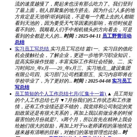
流的速度越慢了，爬起来也没有那么吃力了。我们登到
了最上面，朝人群聚集的地方挤去。因为什么?人多的地
方肯定是天池呀!听妈妈说，不是每一个爬上去的人都能
看到天池的，因为要受天气等因素的影响，有些时候是
看不到的。我顺着人们手中相机镜头的方向看去，可是
看到的全都是大人的...
时间：2025-04-11
员工野营活动
总结
实习员工写总结
实习员工写总结 篇1一、实习目的借此
机会接触社会，了解企业，更进一步地学习职业知识，
提高实际操作技能，丰富实际工作和社会经验。二、实
习时间20_年x月——20_年x月三、实习地点__建设集团
有限公司四、实习部门公司档案部五、实习内容即将在
学校毕业了，为了更好的...
时间：2025-04-08
实习员工
写总结
员工简短的个人工作总结七月(汇集十一篇)
▲ 员工简短
的个人工作总结七月 ▼7月份我们的工作状态和工作激
情，还有工作业绩还是不错的，我觉得和公司制定的奖
励政策还是有很大关系的，再加上我以前做业务的时候
最害怕的月份就是7、x两个月，所以首先在精神上我会
给她们很大的鼓励，再加上对于xx老师课程的落地情况
越来越有清晰的目标，对她们的落地管理也比较...
时