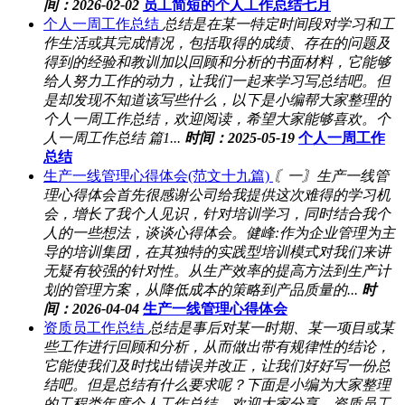
间：2026-02-02
员工简短的个人工作总结七月
个人一周工作总结
总结是在某一特定时间段对学习和工
作生活或其完成情况，包括取得的成绩、存在的问题及
得到的经验和教训加以回顾和分析的书面材料，它能够
给人努力工作的动力，让我们一起来学习写总结吧。但
是却发现不知道该写些什么，以下是小编帮大家整理的
个人一周工作总结，欢迎阅读，希望大家能够喜欢。个
人一周工作总结 篇1...
时间：2025-05-19
个人一周工作
总结
生产一线管理心得体会(范文十九篇)
〘一〙生产一线管
理心得体会首先很感谢公司给我提供这次难得的学习机
会，增长了我个人见识，针对培训学习，同时结合我个
人的一些想法，谈谈心得体会。健峰:作为企业管理为主
导的培训集团，在其独特的实践型培训模式对我们来讲
无疑有较强的针对性。从生产效率的提高方法到生产计
划的管理方案，从降低成本的策略到产品质量的...
时
间：2026-04-04
生产一线管理心得体会
资质员工作总结
总结是事后对某一时期、某一项目或某
些工作进行回顾和分析，从而做出带有规律性的结论，
它能使我们及时找出错误并改正，让我们好好写一份总
结吧。但是总结有什么要求呢？下面是小编为大家整理
的工程类年度个人工作总结，欢迎大家分享。资质员工