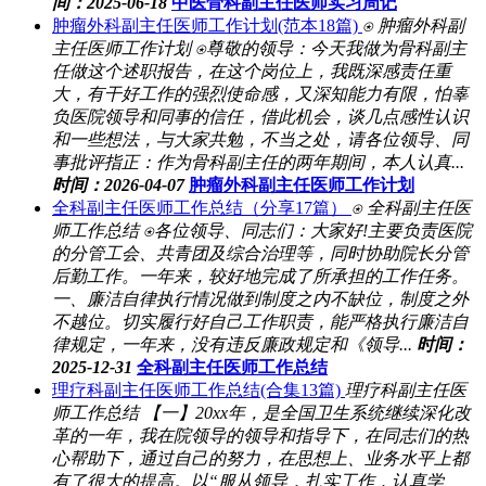
间：2025-06-18
中医骨科副主任医师实习周记
肿瘤外科副主任医师工作计划(范本18篇)
⍟ 肿瘤外科副
主任医师工作计划 ⍟尊敬的领导：今天我做为骨科副主
任做这个述职报告，在这个岗位上，我既深感责任重
大，有干好工作的强烈使命感，又深知能力有限，怕辜
负医院领导和同事的信任，借此机会，谈几点感性认识
和一些想法，与大家共勉，不当之处，请各位领导、同
事批评指正：作为骨科副主任的两年期间，本人认真...
时间：2026-04-07
肿瘤外科副主任医师工作计划
全科副主任医师工作总结（分享17篇）
⍟ 全科副主任医
师工作总结 ⍟各位领导、同志们：大家好!主要负责医院
的分管工会、共青团及综合治理等，同时协助院长分管
后勤工作。一年来，较好地完成了所承担的工作任务。
一、廉洁自律执行情况做到制度之内不缺位，制度之外
不越位。切实履行好自己工作职责，能严格执行廉洁自
律规定，一年来，没有违反廉政规定和《领导...
时间：
2025-12-31
全科副主任医师工作总结
理疗科副主任医师工作总结(合集13篇)
理疗科副主任医
师工作总结 【一】20xx年，是全国卫生系统继续深化改
革的一年，我在院领导的领导和指导下，在同志们的热
心帮助下，通过自己的努力，在思想上、业务水平上都
有了很大的提高。以“服从领导，扎实工作，认真学