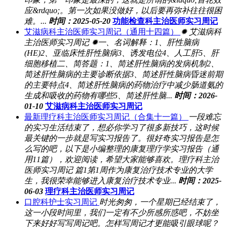
应&rdquo;。第一次如果没做好，以后要再弥补往往很困
难。...
时间：2025-05-20
功能检查科主治医师实习周记
艾滋病科主治医师实习周记（通用十四篇）
✹ 艾滋病科
主治医师实习周记 ✹一、名词解释：1、肝性脑病
(HE)2、亚临床性肝性脑病3、诱发电位4、人工肝5、肝
细胞移植二、简答题：1、简述肝性脑病的发病机制2、
简述肝性脑病的主要诊断依据3、简述肝性脑病昏迷前期
的主要特点4、简述肝性脑病的药物治疗中减少肠道氨的
生成和吸收的药物有哪些5、简述肝性脑...
时间：2026-
01-10
艾滋病科主治医师实习周记
最新理疗科主治医师实习周记（合集十一篇）
一段难忘
的实习生活结束了，想必你学习了很多新技巧，这时候
最关键的一步就是写实习报告了。很好奇实习报告是怎
么写的吧，以下是小编整理的康复理疗学实习报告（通
用11篇），欢迎阅读，希望大家能够喜欢。理疗科主治
医师实习周记 篇1第1周作为康复治疗技术专业的大学
生，我很荣幸能够进入康复治疗技术专业...
时间：2025-
06-03
理疗科主治医师实习周记
口腔科护士实习周记
时光匆匆，一个星期已经结束了，
这一小段时间里，我们一定有不少所感所惑吧，不妨坐
下来好好写写周记吧。怎样写周记才更能吸引眼球呢？