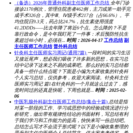
（备选）2026年普通外科副主任医师工作总结
全年门诊
接诊2170例次，管理住院患者462例，主刀或第一助手完
成手术326台，其中Ⅲ、Ⅳ级手术217台（占66.6%）。平
均住院日9.3天，药占比24.7%，抗生素使用强度
41.2DDDs——比去年降了将近6个点。怎么降的？不是
靠行政命令，是今年我盯死了一件事：术后预防性抗生
素超过48小时，必须在...
时间：2026-04-17
工作总结
副
主任医师工作总结
普外科总结
针灸科主任医师实习周记(通用7篇)
一段时间的实习生活
又接近尾声，想必我们吸收了许多新的思想，在实习总
结中记录下这来之不易的成果吧。那么好的实习总结都
具备一些什么特点呢？下面是小编为大家收集的针灸科
个人实习总结，仅供参考，欢迎大家阅读。针灸科主任
医师实习周记 篇1在针灸科的一个月就这么过去了，感
觉时间过的还真是快呢，下周也就是...
时间：2025-02-
06
中医乳腺外科副主任医师工作总结(集合十篇)
总结是指
对某一阶段的工作、学习或思想中的经验或情况进行分
析研究，做出带有规律性结论的书面材料，写总结有利
于我们学习和工作能力的提高，快快来写一份总结吧。
总结怎么写才不会流于形式呢？以下是小编收集整理的
晋升副主任中医师个人总结范文，供大家参考借鉴，希