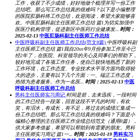
工作，收获了不少成绩，好好地做个梳理并写一份工作
总结吧。那么写工作总结真的很难吗？以下是小编整理
的医院肛肠科终工作总结，欢迎阅读，希望大家能够喜
欢。中医肛肠科副主任医师工作总结 篇1为切实加强中
医医疗机构管理，促进新区中医药行业健康发...
时间：
2025-02-13
中医肛肠科副主任医师工作总结
中医呼吸科副主任医师工作总结(范文8篇)
中医呼吸科副
主任医师工作总结 篇1我自20xx年9月份参加工作至今已
经2年了，在医院、科室领导的关心及同事们的帮助下，
较好地完成了各项工作任务，使自己较快地熟悉了新的
工作环境，在工作态度、专业技术水平等方面均取得较
大的进步，主要有以下几个方面：一、端正工作态度，
热情为患者服务。作为一名医...
时间：2025-02-13
中医
呼吸科副主任医师工作总结
男科主任医师实习周记
时间是箭，去来迅疾，一段时间
的工作已经告一段落，回首这段不平凡的时间，有欢
笑，有泪水，有成长，有不足，将过去的成绩汇集成一
份工作总结吧。那么写工作总结真的很难吗？下面是小
编精心整理的主任医师工作业绩总结范文（通用8篇），
供大家参考借鉴，希望可以帮助到有需要的朋友。男科
主任医师实习周记 篇1一...
时间：2025-01-19
男科实习