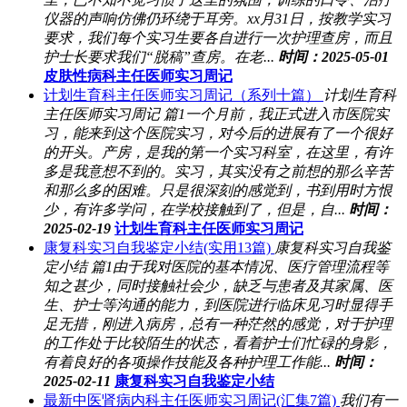
仪器的声响仿佛仍环绕于耳旁。xx月31日，按教学实习
要求，我们每个实习生要各自进行一次护理查房，而且
护士长要求我们“脱稿”查房。在老...
时间：2025-05-01
皮肤性病科主任医师实习周记
计划生育科主任医师实习周记（系列十篇）
计划生育科
主任医师实习周记 篇1一个月前，我正式进入市医院实
习，能来到这个医院实习，对今后的进展有了一个很好
的开头。产房，是我的第一个实习科室，在这里，有许
多是我意想不到的。实习，其实没有之前想的那么辛苦
和那么多的困难。只是很深刻的感觉到，书到用时方恨
少，有许多学问，在学校接触到了，但是，自...
时间：
2025-02-19
计划生育科主任医师实习周记
康复科实习自我鉴定小结(实用13篇)
康复科实习自我鉴
定小结 篇1由于我对医院的基本情况、医疗管理流程等
知之甚少，同时接触社会少，缺乏与患者及其家属、医
生、护士等沟通的能力，到医院进行临床见习时显得手
足无措，刚进入病房，总有一种茫然的感觉，对于护理
的工作处于比较陌生的状态，看着护士们忙碌的身影，
有着良好的各项操作技能及各种护理工作能...
时间：
2025-02-11
康复科实习自我鉴定小结
最新中医肾病内科主任医师实习周记(汇集7篇)
我们有一