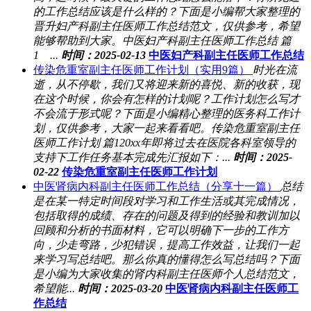
的工作总结应该是什么样的？下面是小编帮大家整理的
晋升妇产科副主任医师工作总结范文，仅供参考，希望
能够帮助到大家。中医妇产科副主任医师工作总结 篇
1 ...
时间：2025-02-13
中医妇产科副主任医师工作总结
传染危重室副主任医师工作计划（实用9篇）
时光在流
逝，从不停歇，我们又将迎来新的喜悦、新的收获，现
在这个时候，你会有怎样的计划呢？工作计划怎么写才
不会流于形式呢？下面是小编精心整理的医务科工作计
划，仅供参考，大家一起来看看吧。传染危重室副主任
医师工作计划 篇120xx年即将过去在医院各科室领导的
支持下工作任务基本完成先汇报如下：...
时间：2025-
02-22
传染危重室副主任医师工作计划
中医肾病内科副主任医师工作总结（分享十一篇）
总结
是在某一特定时间段对学习和工作生活或其完成情况，
包括取得的成绩、存在的问题及得到的经验和教训加以
回顾和分析的书面材料，它可以明确下一步的工作方
向，少走弯路，少犯错误，提高工作效益，让我们一起
来学习写总结吧。那么你真的懂得怎么写总结吗？下面
是小编为大家收集的肾内科副主任医师个人总结范文，
希望能...
时间：2025-03-20
中医肾病内科副主任医师工
作总结