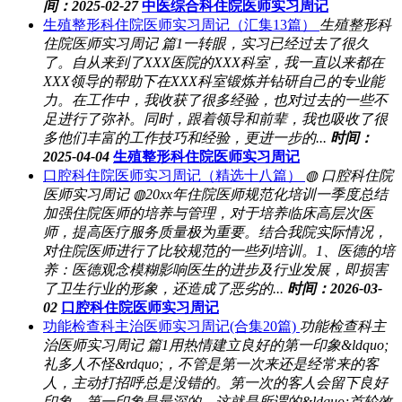
间：2025-02-27
中医综合科住院医师实习周记
生殖整形科住院医师实习周记（汇集13篇）
生殖整形科
住院医师实习周记 篇1一转眼，实习已经过去了很久
了。自从来到了XXX医院的XXX科室，我一直以来都在
XXX领导的帮助下在XXX科室锻炼并钻研自己的专业能
力。在工作中，我收获了很多经验，也对过去的一些不
足进行了弥补。同时，跟着领导和前辈，我也吸收了很
多他们丰富的工作技巧和经验，更进一步的...
时间：
2025-04-04
生殖整形科住院医师实习周记
口腔科住院医师实习周记（精选十八篇）
◍ 口腔科住院
医师实习周记 ◍20xx年住院医师规范化培训一季度总结
加强住院医师的培养与管理，对于培养临床高层次医
师，提高医疗服务质量极为重要。结合我院实际情况，
对住院医师进行了比较规范的一些列培训。1、医德的培
养：医德观念模糊影响医生的进步及行业发展，即损害
了卫生行业的形象，还造成了恶劣的...
时间：2026-03-
02
口腔科住院医师实习周记
功能检查科主治医师实习周记(合集20篇)
功能检查科主
治医师实习周记 篇1用热情建立良好的第一印象&ldquo;
礼多人不怪&rdquo;，不管是第一次来还是经常来的客
人，主动打招呼总是没错的。第一次的客人会留下良好
印象，第一印象是最深的，这就是所谓的&ldquo;首轮效