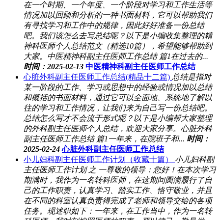
在一个时期、一个年度、一个阶段对学习和工作生活等
情况加以回顾和分析的一种书面材料，它可以帮助我们
有寻找学习和工作中的规律，因此好好准备一份总结
吧。我们该怎么去写总结呢？以下是小编收集整理的精
神科医师个人总结范文（精选10篇），希望能够帮助到
大家。中医精神科副主任医师工作总结 篇1在过去的...
时间：2025-02-13
中医精神科副主任医师工作总结
心脏外科副主任医师工作总结(精品十二篇)
总结是指对
某一阶段的工作、学习或思想中的经验或情况加以总结
和概括的书面材料，通过它可以全面地、系统地了解以
往的学习和工作情况，让我们来为自己写一份总结吧。
总结怎么写才不会流于形式呢？以下是小编帮大家整理
的外科副主任医师个人总结，欢迎大家分享。心脏外科
副主任医师工作总结 篇1一年来，在院班子和...
时间：
2025-02-24
心脏外科副主任医师工作总结
小儿妇科副主任医师工作计划（收藏十篇）
小儿妇科副
主任医师工作计划 之 一尊敬的领导：您好！在本次学习
期满时，我作为一名转科医师，在这期间圆满履行了自
己的工作职责，认真学习、踏实工作、恪守敬业，并且
在不同的科室认真负责得完成了老师和领导交给的各项
任务。现述职如下：一年来，在工作当中，作为一名转