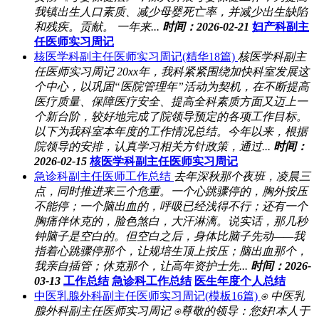
我镇出生人口素质、减少母婴死亡率，并减少出生缺陷
和残疾。贡献。 一年来...
时间：2026-02-21
妇产科副主
任医师实习周记
核医学科副主任医师实习周记(精华18篇)
核医学科副主
任医师实习周记 20xx年，我科紧紧围绕加快科室发展这
个中心，以巩固“医院管理年”活动为契机，在不断提高
医疗质量、保障医疗安全、提高全科素质方面又迈上一
个新台阶，较好地完成了院领导预定的各项工作目标。
以下为我科室本年度的工作情况总结。今年以来，根据
院领导的安排，认真学习相关方针政策，通过...
时间：
2026-02-15
核医学科副主任医师实习周记
急诊科副主任医师工作总结
去年深秋那个夜班，凌晨三
点，同时推进来三个危重。一个心跳骤停的，胸外按压
不能停；一个脑出血的，呼吸已经浅得不行；还有一个
胸痛伴休克的，脸色煞白，大汗淋漓。说实话，那几秒
钟脑子是空白的。但空白之后，身体比脑子先动——我
指着心跳骤停那个，让规培生顶上按压；脑出血那个，
我亲自插管；休克那个，让高年资护士先...
时间：2026-
03-13
工作总结
急诊科工作总结
医生年度个人总结
中医乳腺外科副主任医师实习周记(模板16篇)
⍟ 中医乳
腺外科副主任医师实习周记 ⍟尊敬的领导：您好!本人于