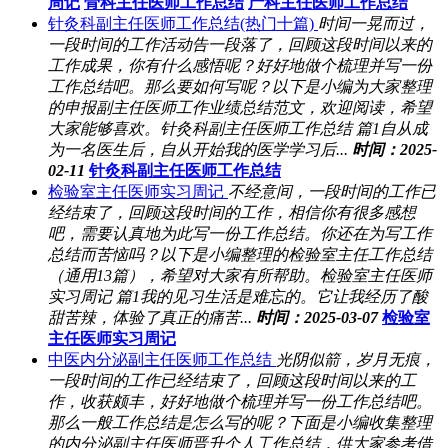
周记
骨科主任医师工作总结
产科主任医师工作总结
针灸科副主任医师工作总结(热门十篇)
时间一晃而过，
一段时间的工作活动告一段落了，回顾这段时间以来的
工作成果，你有什么感悟呢？好好地做个梳理并写一份
工作总结吧。那么要如何写呢？以下是小编为大家整理
的申报副主任医师工作业绩总结范文，欢迎阅读，希望
大家能够喜欢。针灸科副主任医师工作总结 篇1自从成
为一名医生后，自从开始我的医学学习后...
时间：2025-
02-11
针灸科副主任医师工作总结
检验室主任医师实习周记
不经意间，一段时间的工作已
经结束了，回顾这段时间的工作，相信你有很多感想
吧，需要认真地为此写一份工作总结。你还在为写工作
总结而苦恼吗？以下是小编整理的检验室主任工作总结
（通用13篇），希望对大家有所帮助。检验室主任医师
实习周记 篇1我的见习生活是难忘的。它让我经历了酸
甜苦辣，体验了真正的痛苦...
时间：2025-03-07
检验室
主任医师实习周记
中医内分泌副主任医师工作总结
光阴似箭，岁月无痕，
一段时间的工作已经结束了，回顾这段时间以来的工
作，收获颇丰，好好地做个梳理并写一份工作总结吧。
那么一般工作总结是怎么写的呢？下面是小编收集整理
的内分泌副主任医师晋升个人工作总结，供大家参考借