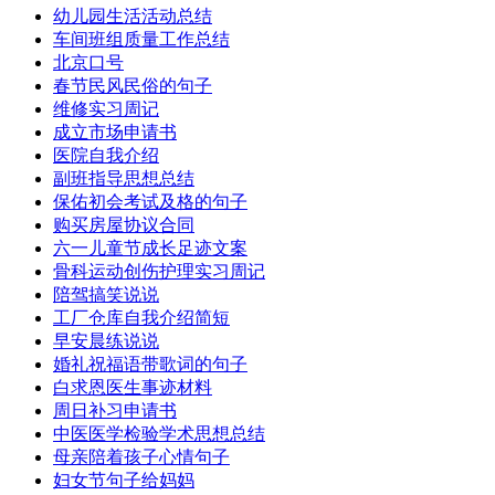
幼儿园生活活动总结
车间班组质量工作总结
北京口号
春节民风民俗的句子
维修实习周记
成立市场申请书
医院自我介绍
副班指导思想总结
保佑初会考试及格的句子
购买房屋协议合同
六一儿童节成长足迹文案
骨科运动创伤护理实习周记
陪驾搞笑说说
工厂仓库自我介绍简短
早安晨练说说
婚礼祝福语带歌词的句子
白求恩医生事迹材料
周日补习申请书
中医医学检验学术思想总结
母亲陪着孩子心情句子
妇女节句子给妈妈