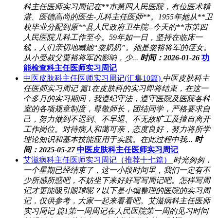
科主任医师实习周记在**市第四人民医院，有位医术精
湛、医德高尚的医生-儿科主任医师**。1955年她从**卫
校毕业分配到原**县人民政府卫生院--今天的**市第四
人民医院儿科工作至今。59年如一日，坚持在临床一
线，人们亲切地喊她“粟奶奶”。她是粟裕将军的侄女。
从小受叔父粟裕将军的影响，少...
时间：2026-01-26
功
能检查科主任医师实习周记
中医皮肤科主任医师实习周记(汇集10篇)
中医皮肤科主
任医师实习周记 篇1在皮肤科的实习即将结束，在这一
个多月的实习期间，我遵纪守法，遵守医院及医院各科
室的各项规章制度，尊敬师长，团结同学，严格要求自
己，努力做到不迟到、不早退、不无故旷工及擅自离开
工作岗位。对待病人和蔼可亲，态度良好，努力将所学
理论知识和基本技能应用于实践。在此过程中我...
时
间：2025-05-27
中医皮肤科主任医师实习周记
艾滋病科主任医师实习周记（推荐十七篇）
时光匆匆，
一个星期已经结束了，这一小段时间里，我们一定有不
少所感所惑吧，不妨坐下来好好写写周记吧。怎样写周
记才更能吸引眼球呢？以下是小编整理的医院的实习周
记，仅供参考，大家一起来看看吧。艾滋病科主任医师
实习周记 篇1第一周周记在人民医院第一周的见习时间