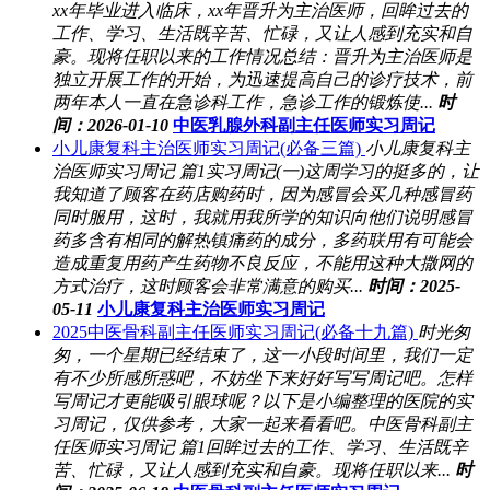
xx年毕业进入临床，xx年晋升为主治医师，回眸过去的
工作、学习、生活既辛苦、忙碌，又让人感到充实和自
豪。现将任职以来的工作情况总结：晋升为主治医师是
独立开展工作的开始，为迅速提高自己的诊疗技术，前
两年本人一直在急诊科工作，急诊工作的锻炼使...
时
间：2026-01-10
中医乳腺外科副主任医师实习周记
小儿康复科主治医师实习周记(必备三篇)
小儿康复科主
治医师实习周记 篇1实习周记(一)这周学习的挺多的，让
我知道了顾客在药店购药时，因为感冒会买几种感冒药
同时服用，这时，我就用我所学的知识向他们说明感冒
药多含有相同的解热镇痛药的成分，多药联用有可能会
造成重复用药产生药物不良反应，不能用这种大撒网的
方式治疗，这时顾客会非常满意的购买...
时间：2025-
05-11
小儿康复科主治医师实习周记
2025中医骨科副主任医师实习周记(必备十九篇)
时光匆
匆，一个星期已经结束了，这一小段时间里，我们一定
有不少所感所惑吧，不妨坐下来好好写写周记吧。怎样
写周记才更能吸引眼球呢？以下是小编整理的医院的实
习周记，仅供参考，大家一起来看看吧。中医骨科副主
任医师实习周记 篇1回眸过去的工作、学习、生活既辛
苦、忙碌，又让人感到充实和自豪。现将任职以来...
时