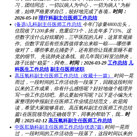
习，团结同志，一切以病人为中心，一切为病人”为标
准，始终严格要求自己，较好地完成了各项...
时间：
2026-05-10
理疗科副主任医师工作总结
(备选)儿科副主任医师工作总结
今年门诊量4800出头，
住院收了1200多例，危重症73个，比去年多了15%。这
些数字没什么好炫耀的，三甲医院的儿科，这算常规操
作。但数字背后有些东西值得拿出来晾一晾——哪些事
做对了，哪些事差点捅娄子，还有那些让我夜里睡不着
觉的细节。 先说肺炎这条线。前几年我们科室治肺炎，
路子比较“稳妥”：阿奇...
时间：2026-03-29
工作总结
儿
科医生工作总结
副主任医师述职
高压氧科副主任医师工作总结（收藏十一篇）
时间一晃
而过，一段时间的工作活动告一段落了，回顾这段时间
以来的工作成果，你有什么感悟呢？好好地做个梳理并
写一份工作总结吧。那么要如何写呢？以下是小编为大
家整理的申报副主任医师工作业绩总结范文，欢迎阅
读，希望大家能够喜欢。高压氧科副主任医师工作总结
篇1在医院领导的正确领导下，同事的帮助下，我...
时
间：2025-02-12
高压氧科副主任医师工作总结
中医肛肠科副主任医师工作总结(优选7篇)
时间一晃而
过，一段时间的工作活动告一段落了，这段时间以来的