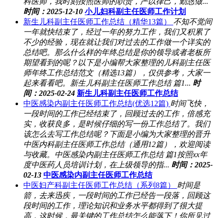
科医师，我时刻按照医师的职责，严以律己，勤恳做...
时间：2025-12-10
小儿妇科副主任医师工作计划
新生儿科副主任医师工作总结（精华13篇）
不知不觉间
一年就快结束了，经过一年的努力工作，我们又积累了
不少的经验，现在就让我们对过去的工作做一个详实的
总结吧。那么什么样的年终总结是你的领导或者老板所
期望看到的呢？以下是小编帮大家整理的儿科副主任医
师年终工作总结范文（精选13篇），仅供参考，大家一
起来看看吧。新生儿科副主任医师工作总结 篇1...
时
间：2025-02-24
新生儿科副主任医师工作总结
中医感染内副主任医师工作总结(优选12篇)
时间飞快，
一段时间的工作已经结束了，回顾过去的工作，倍感充
实，收获良多，是时候仔细的写一份工作总结了。我们
该怎么去写工作总结呢？下面是小编为大家整理的晋升
中医内科副主任医师工作总结（通用12篇），欢迎阅读
与收藏。中医感染内副主任医师工作总结 篇1按照xx年
度中医药人员培训计划，在上级领导的指...
时间：2025-
02-13
中医感染内副主任医师工作总结
中医妇产科副主任医师工作总结（系列8篇）
时间是
箭，去来迅疾，一段时间的工作已经告一段落，回顾这
段时间的工作，理论知识和业务水平都得到了很大提
高，这时候，最关键的工作总结怎么能落下！你所见过