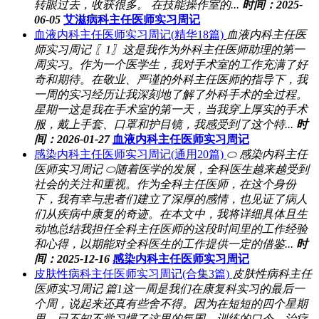
转眼过去，收获很多。 在技能操作室的...
时间：2025-
06-05
艾滋病科主任医师实习周记
血液内科主任医师实习周记(精华18篇)
血液内科主任医
师实习周记 〖1〗这是我作为外科主任医师助理的第一
周实习。作为一个医学生，我对手术室的工作充满了好
奇和期待。在敬业、严谨的外科主任医师的指导下，我
一周的实习经历让我深刻地了解了外科手术的全过程。
星期一这是我在手术室的第一天，当我穿上厚实的手术
服，戴上手套、口罩和护目镜，我感受到了这个特...
时
间：2026-01-27
血液内科主任医师实习周记
感染内科主任医师实习周记(通用20篇)
⬭ 感染内科主任
医师实习周记 ⬭随着医学的发展，全科医生越来越受到
社会的关注和重视。作为全科主任医师，在这个身份
下，我有幸与患者们建立了深厚的感情，也见证了病人
们从疾病中康复的奇迹。在本文中，我将详细具体且生
动地总结我担任全科主任医师的这段时间里的工作经验
和心得，以期能对全科医生的工作提供一定的借鉴...
时
间：2025-12-16
感染内科主任医师实习周记
皮肤性病科主任医师实习周记(合集3篇)
皮肤性病科主任
医师实习周记 篇1这一周是我们在康复科实习的最后一
个周，说起来还真有些舍不得。因为在短短的四个星期
里，已不知不觉习惯了这里的氛围，训练的口令、治疗