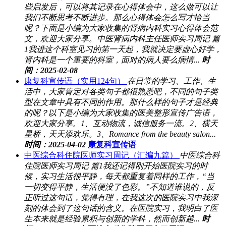
些启发后，可以将其记录在心得体会中，这么做可以让
我们不断思考不断进步。那么心得体会怎么写才恰当
呢？下面是小编为大家收集的肾病内科实习心得体会范
文，欢迎大家分享。中医肾病内科主任医师实习周记 篇
1我进这个科室见习的第一天起，我就决定要虚心好学，
肾内科是一个重要的科室，面对的病人要么病情...
时
间：2025-02-08
康复科宣传语（实用124句）
在日常的学习、工作、生
活中，大家肯定对各类句子都很熟悉吧，不同的句子类
型在文章中具有不同的作用。那什么样的句子才是经典
的呢？以下是小编为大家收集的医美整形宣传广告语，
欢迎大家分享。1、互动物流，诚信服务一流。2、横天
星桥，天天添欢乐。3、Romance from the beauty salon...
时间：2025-04-02
康复科宣传语
中医综合科住院医师实习周记（汇编九篇）
中医综合科
住院医师实习周记 篇1我还记得刚开始医院实习的时
候，实习生活很平静，每天都重复着同样的工作，“当
一切变得平静，生活便没了色彩。”不知道谁说的，反
正听过这句话，觉得有理，在我这次的医院实习中我深
刻的体会到了这句话的含义。在医院实习，我明白了医
生本来就是经验累积与创新的学科，然而创新越...
时