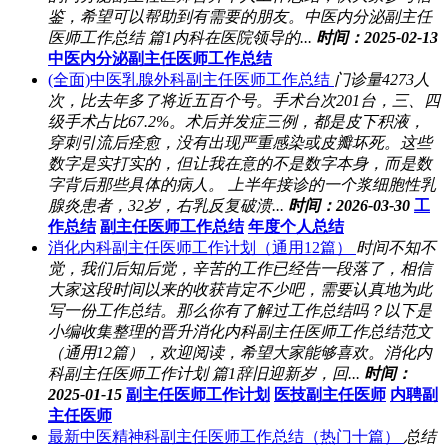
鉴，希望可以帮助到有需要的朋友。中医内分泌副主任
医师工作总结 篇1内科在医院领导的...
时间：2025-02-13
中医内分泌副主任医师工作总结
(全面)中医乳腺外科副主任医师工作总结
门诊量4273人
次，比去年多了将近五百个号。手术台次201台，三、四
级手术占比67.2%。术后并发症三例，都是皮下积液，
穿刺引流后痊愈，没有出现严重感染或皮瓣坏死。这些
数字是实打实的，但让我在意的不是数字本身，而是数
字背后那些具体的病人。 上半年接诊的一个浆细胞性乳
腺炎患者，32岁，右乳反复破溃...
时间：2026-03-30
工
作总结
副主任医师工作总结
年度个人总结
消化内科副主任医师工作计划（通用12篇）
时间不知不
觉，我们后知后觉，辛苦的工作已经告一段落了，相信
大家这段时间以来的收获肯定不少吧，需要认真地为此
写一份工作总结。那么你有了解过工作总结吗？以下是
小编收集整理的晋升消化内科副主任医师工作总结范文
（通用12篇），欢迎阅读，希望大家能够喜欢。消化内
科副主任医师工作计划 篇1辞旧迎新岁，回...
时间：
2025-01-15
副主任医师工作计划
医技副主任医师
内聘副
主任医师
最新中医精神科副主任医师工作总结（热门十篇）
总结