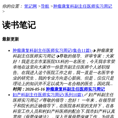
你的位置：
笔记网
>
导航
>
肿瘤康复科副主任医师实习周记
>
读书笔记
最新更新
肿瘤康复科副主任医师实习周记(集合11篇)
⬗ 肿瘤康复
科副主任医师实习周记 ⬗尊敬的领导、评审专家：大家
好！我是北京市某医院XX科的一名医生，今天我非常荣
幸地在这里向大家作一份晋升副主任医师个人述职报
告。在我进入这个医院工作之前，我一直是一名医学专
业的研究生，我的专业方向是心脏病。但是，仅仅只是
理论上的知识并不足以成为一名合格的医生，因此我...
时间：2026-05-16
肿瘤康复科副主任医师实习周记
妇产科副主任医师实习周记(系列10篇)
␥ 妇产科副主任
医师实习周记 ␥尊敬的领导：您好！ 一年来，在领导班
子和院长的正确领导下，在医院各科室的支持下，在各
科室工作人员和村妇产科医师的配合下.我市妇产科认真
贯彻《母婴保健法》，深入开展母婴保健工作，为提高