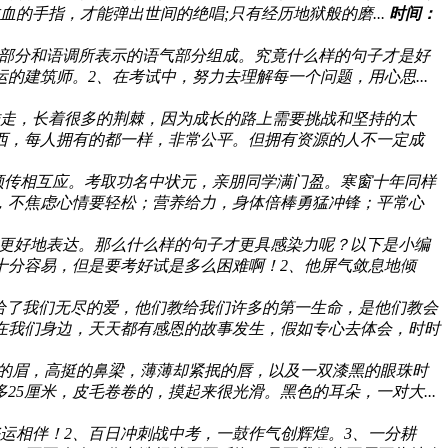
的手指，才能弹出世间的绝唱;只有经历地狱般的磨...
时间：
部分和语调所表示的语气部分组成。究竟什么样的句子才是好
建筑师。2、在考试中，努力去理解每一个问题，用心思...
难走，长着很多的荆棘，因为成长的路上需要挑战和坚持的太
西，每人拥有的都一样，非常公平。但拥有资源的人不一定成
频传相互应。考取功名中状元，亲朋同学满门盈。寒窗十年同样
，不焦虑心情要轻松；营养给力，身体倍棒勇猛冲锋；平常心
更好地表达。那么什么样的句子才更具感染力呢？以下是小编
十分容易，但是要考好试是多么困难啊！2、他屏气敛息地倾
给了我们无尽的爱，他们教给我们许多的第一生命，是他们教会
在我们身边，天天都有感恩的故事发生，假如专心去体会，时时
的眉，高挺的鼻梁，薄薄却紧抿的唇，以及一双漆黑的眼珠时
5厘米，皮毛卷卷的，摸起来很光滑。黑色的耳朵，一对大...
运相伴！2、百日冲刺战中考，一鼓作气创辉煌。3、一分耕