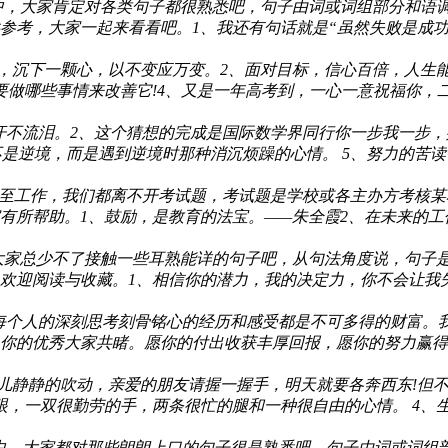
中，大家肯定对各类句子都很熟悉吧，句子由词或词组部分和语
考，大家一起来看看吧。1、我还有句话就是“虽然失败是成功之
拼，沉下一颗心，以不变应万变。2、面对目标，信心百倍，人生
要做哪些事情来改善它!4、又是一年高考到，一心一意祝福你，
汗不流泪。2、这个猜想的完成是国际数学界同行你一步我一步
的不是逆境，而是遇到逆境时那种消沉烦躁的心情。 5、努力的苦读
至工作，我们都离不开考试题，考试题是学校或各主办方考核某
所帮助。1、鼓励，是教育的法宝。——朱全霞2、在未来的工作
大家总少不了接触一些耳熟能详的句子吧，从句法角度说，句子
欢迎阅读与收藏。1、相信你的潜力，我的决定力，你不会让我失
每个人的深刻思考刻骨铭心的经历和感受都是不可多得的财富。
你的优秀大家共睹。愿你的付出收获丰厚回报，愿你的努力赢得
儿静静的吹动，亲爱的朋友请握一握手，明天就要各奔西东!但不
，一双很勤劳的手，两条很忙的腿和一种很自由的心情。 4、生活
中，大家都对那些朗朗上口的句子很是熟悉吧，句子由词或词组