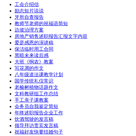
工会介绍信
励志短片说说
牙所自查报告
教师节老师的祝福语简短
边坡治理方案
房地产销售述职报告汇报文字内容
爱是感恩的演讲稿
保洁临时用工合同
黑暗未来读后感
大班《悯农》教案
写花凋的作文
八年级道法课教学计划
国学传统礼仪常识
老榆树植物话题作文
文科教研组工作总结
手工亲子课教案
会务员自我鉴定简短
年终述职报告企业工作
饮酒驾驶的发言稿
领导拜访贵宾发言稿
祝福好友快要结婚句子