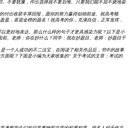
切。不要犹豫，作出选择就不要后悔。只要我们能不屈不挠地奋
你的付出收获丰厚回报，愿你的努力赢得似锦前途。祝高考顺
意盈盈，喜迎金榜的题名！祝高考的你，充满自信，正常发挥，
可以更好地表达。那么什么样的句子才更具感染力呢？以下是小
学面前。老师：你在抄什么？同学：我在抄题目。老师：抄题目干
，是一个人成功的不二法宝，在阅读了相关作品后，书中的故事
方面呢？下面是小编为大家收集的“ 关于考试的文章：考试的
常考察学生们的日常事物和文学的积累程度。很多人对于作文