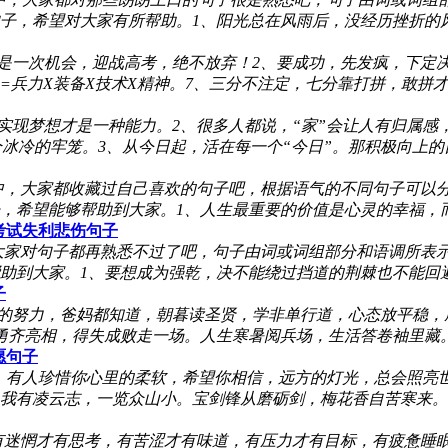
子，希望对大家有所帮助。1、阳光总在风雨后，没经历挫折的
是一次机会，迎战高考，绝不放弃！2、要成功，先发疯，下定
=兵力X装备X技术X精神。7、三分不注定，七分靠打拼，敢拼才
实现梦想才是一种能力。2、很多人都说，“家”会让人有归属感
冰冷的牢笼。3、从今日起，活在每一个“今日”。那积极向上的自
中，大家都收藏过自己喜欢的句子吧，根据语气的不同句子可以
，希望能够帮助到大家。1、人生最重要的价值是心灵的幸福，
考试失利悲伤句子
大家对句子都再熟悉不过了吧，句子由词或词组部分和语调所表
到大家。1、要想成为强乾，决不能绕过挡道的荆棘也不能回避风
子
位的努力，爸妈都知道，朝暮读圣贤，学非单行道，心态放平稳，
齐亮相，得失成败走一场。人生寒暑阅兵场，生活答卷袖里藏。考
愿句子
，有人珍惜你心里的柔软，希望你相信，远方的灯光，总会照亮
我有凌云志，一览众山小。宝剑锋从磨砺剑，梅花香自苦寒来。5
、有迷惘才有思考，有苦涩才有味道，有压力才有目标，有疲惫睡