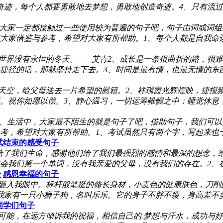
迹，每个人都要勇敢地去梦想，勇敢地创造奇迹。4、只有流过血
大家一定都接触过一些使用较为普遍的句子吧，句子由词或词组
家借鉴与参考，希望对大家有所帮助。1、每个人都是自我命运的
，世界没有永恒的冬天。——艾青2、成长是一条很曲折的路，很
捷径的话，那就坚持走下去。3、时间是最有情，也最无情的东
的天空，给父母送去一片希望的慰籍。2、祥瑞霞光辉煌映，捷报
。祝你如愿以偿。3、静心温习，一切运筹帷幄之中；睡觉休息
、生活中，大家最不陌生的就是句子了吧，借助句子，我们可以
参考，希望对大家有所帮助。1、考试虽然只有两个字，写起来也
试结束的感受句子
给了我们生命，感谢他们给了我们最强烈的感情和最深的想念，
会我们第一个单词，没有我亲爱的父母，没有我们的存在。2、
子
感恩幸福的句子
然砸入我眼中。标杆般笔挺的修长身材，小麦色的健康肤色，刀削
家有一只小狮子狗，名叫乐乐。它的身子不胖不瘦，身高差不多2
同学们句子
可能，在远方倾诉我的祝福，相信自己的.梦想与汗水，成功与好