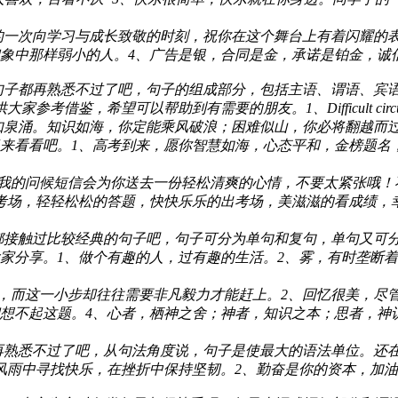
的一次向学习与成长致敬的时刻，祝你在这个舞台上有着闪耀的
中那样弱小的人。4、广告是银，合同是金，承诺是铂金，诚信是
句子都再熟悉不过了吧，句子的组成部分，包括主语、谓语、宾
，希望可以帮助到有需要的朋友。1、Difficult circumstan
如泉涌。知识如海，你定能乘风破浪；困难似山，你必将翻越而
来看看吧。1、高考到来，愿你智慧如海，心态平和，金榜题名，
望我的问候短信会为你送去一份轻松清爽的心情，不要太紧张哦！
考场，轻轻松松的答题，快快乐乐的出考场，美滋滋的看成绩，
都接触过比较经典的句子吧，句子可分为单句和复句，单句又可
分享。1、做个有趣的人，过有趣的生活。2、雾，有时垄断着世
，而这一小步却往往需要非凡毅力才能赶上。2、回忆很美，尽
不起这题。4、心者，栖神之舍；神者，知识之本；思者，神识之
再熟悉不过了吧，从句法角度说，句子是使最大的语法单位。还
雨中寻找快乐，在挫折中保持坚韧。2、勤奋是你的资本，加油！