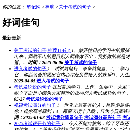
你的位置：
笔记网
>
导航
>
关于考试的句子
>
好词佳句
最新更新
关于考试的句子(推荐114句)
1、放开往日的学习中的紧
出来，我做不出的题目别人同样做不出，我所做的就是对
返。...
时间：2025-06-06
关于考试的句子
进入考试的句子
1、试试就能行，争争就能赢。2、“学
它，你必须会挖掘出它内心深处所带给人的欢乐!3、人生
2025-04-05
进入考试的句子
考试发说说的句子
在日常的学习、工作、生活中，大家
呢？下面是小编为大家整理的祝福别人考试成功的句子，希望
05-27
考试发说说的句子
祝福考试满分的句子
1、世界上最富有的人，是跌倒最
你！祝你高考顺利！3、寒窗苦读十几载，只为今日露锋
间：2025-01-08
考试满分情景句子
考试满分高兴句子
考
2025考试很开心的句子
1、令人不能自拔的，除了牙齿还
挂钩的。4、“我发现你特别讨厌”“我哪里讨厌了？”“