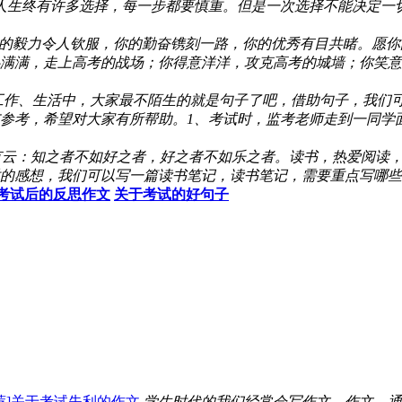
人生终有许多选择，每一步都要慎重。但是一次选择不能决定一
你的毅力令人钦服，你的勤奋镌刻一路，你的优秀有目共睹。愿
心满满，走上高考的战场；你得意洋洋，攻克高考的城墙；你笑
工作、生活中，大家最不陌生的就是句子了吧，借助句子，我们
与参考，希望对大家有所帮助。1、考试时，监考老师走到一同
有云：知之者不如好之者，好之者不如乐之者。读书，热爱阅读
的感想，我们可以写一篇读书笔记，读书笔记，需要重点写哪些
考试后的反思作文
关于考试的好句子
荐]关于考试失利的作文
学生时代的我们经常会写作文，作文，通