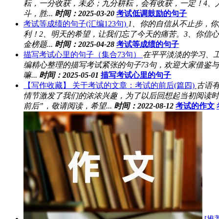
耘，一分收获，未必；九分耕耘，会有收获，一定！4、
斗，胜...
时间：2025-03-20
考试低调鼓励的句子
考试等成绩的句子(汇编123句)
1、你的自信从不止步，
利！2、明天的希望，让我们忘了今天的痛苦。3、你信
金榜题...
时间：2025-04-28
考试等成绩的句子
描写考试心里的句子（集合73句）
在平平淡淡的学习、
编精心整理的描写考试紧张的句子73句，欢迎大家借鉴
嘛...
时间：2025-05-01
描写考试心里的句子
【写作收藏】 关于考试的文章：考试的前后(篇四)
古语
情节激发了我们的浓浓兴趣，为了以后回想起当初阅读时
前后”，敬请阅读，希望...
时间：2022-08-12
考试的作文
[推