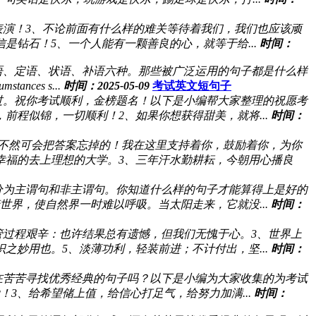
表演！3、不论前面有什么样的难关等待着我们，我们也应该顽
钻石！5、一个人能有一颗善良的心，就等于给...
时间：
语、定语、状语、补语六种。那些被广泛运用的句子都是什么样
ces s...
时间：2025-05-09
考试英文短句子
过。祝你考试顺利，金榜题名！以下是小编帮大家整理的祝愿考
前程似锦，一切顺利！2、如果你想获得甜美，就将...
时间：
不然可会把答案忘掉的！我在这里支持着你，鼓励着你，为你
幸福的去上理想的大学。3、三年汗水勤耕耘，今朝用心播良
分为主谓句和非主谓句。你知道什么样的句子才能算得上是好的
界，使自然界一时难以呼吸。当太阳走来，它就没...
时间：
管过程艰辛：也许结果总有遗憾，但我们无愧于心。3、世界上
妙用也。5、淡薄功利，轻装前进；不计付出，坚...
时间：
在苦苦寻找优秀经典的句子吗？以下是小编为大家收集的为考试
3、给希望储上值，给信心打足气，给努力加满...
时间：