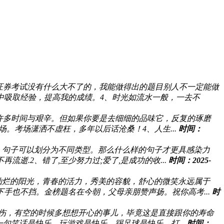
证券考试没有什么大不了的，我能做得出的题目别人不一定能做
中吸取经验，提高我的成绩。4、时光如流水一般，一去不
出许多时间与艰辛。但如果你要是去细细的品味它，反复的琢磨
。考场潇洒不虚枉，多年以后话沧桑！4、人生...
时间：
，句子可以划分为不同类型。那么什么样的句子才更具感染力
.2、错了,至少努力过;爱了,是成功的收...
时间：2025-
灿烂的阳光，青春的活力，秀美的容貌，舒心的微笑永远属于
手也不挡。金榜题名在今朝，父母亲朋赞声扬。祝你高考...
时
悲伤，有空的时候多想想开心的事儿，毕竟这是直接跟你的寿命
句笑话是快乐，玩游戏是快乐，踢足球是快乐，打...
时间：