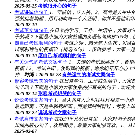
2025-05-25
考试很开心的句子
考试讲诚信句子
1、守诚信，立人格。2、高考是人生中
强的挺着胸膛，用行动向每一个人证明，你并不是他们印象
2025-02-10
考试英文短句子
在日常的学习、工作、生活中，大家对
子的呢？下面是小编为大家整理的英语短句摘抄105句，供大家参考借鉴
愿自己考试顺利的句子
考试之际，愿你笔下生花，思路
试顺利通过的祝福语（精选66句），仅供参考，大家一起
2025-03-10
愿自己考试顺利的句子
有关运气的考试文案句子
1、关键的考试就临近了，希
祝福！2、考试在即，收到我的祝福，愿你能开开心心上
种...
时间：2025-05-23
有关运气的考试文案句子
形容考试想哭的句子
在日常学习、工作或生活中，大家
句子吗？下面是小编为大家收集的描写哭的句子，欢迎大家
2025-02-14
形容考试想哭的句子
说说考试文案句子
1、圣人和常人之间往往只相差一小步
最远距离，不是生和死距离，而是我明明背过，考场上却想
2025-02-22
说说考试文案句子
考试离谱文案句子
在我们平凡的日常里，大家对句子都
加油的暖心句子，欢迎阅读，希望大家能够喜欢。1、从风
2025-02-07