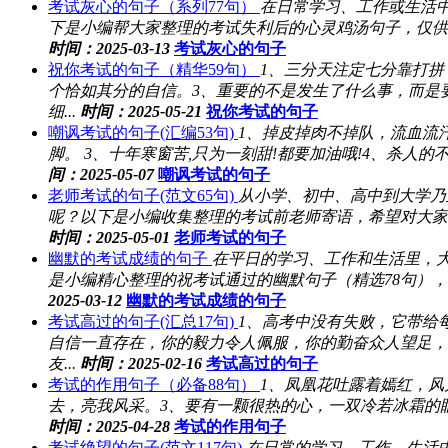
考试灰心的句子（系列77句）
在日常学习、工作或生活
下是小编帮大家整理的考试失利后的心灵鸡汤句子，仅供参
时间：2025-03-13
考试灰心的句子
祝你考试的句子（精华59句）
1、三分天注定七分靠打
个恰如其分的自信。3、重要的不是发生了什么事，而是
细...
时间：2025-05-21
祝你考试的句子
嘲讽考试的句子(汇编53句)
1、掉皮掉肉不掉队，流血流
脚。 3、十年寒窗苦,只为一刻甜!都要加油哦!4、杀人
间：2025-05-07
嘲讽考试的句子
老师考试的句子(范文65句)
从小学、初中、高中到大学乃
呢？以下是小编收集整理的考试前老师寄语，希望对大家有
时间：2025-05-01
老师考试的句子
幽默的考试成绩的句子
在平日的学习、工作和生活里，
是小编精心整理的祝考试通过的幽默句子（精选78句），
2025-03-12
幽默的考试成绩的句子
考试高过的句子(汇总17句)
1、高考中没有失败，它带给
自信一直存在，你的毅力令人佩服，你的勤奋众人望足，
友...
时间：2025-02-16
考试高过的句子
考试的作用句子（必备88句）
1、凤凰花吐露着嫣红，风
去，亮我风采。3、要有一颗很热的心，一双冷若冰霜的眼
时间：2025-04-28
考试的作用句子
考试绝望的句子(范文117句)
在日常的学习、工作、生活