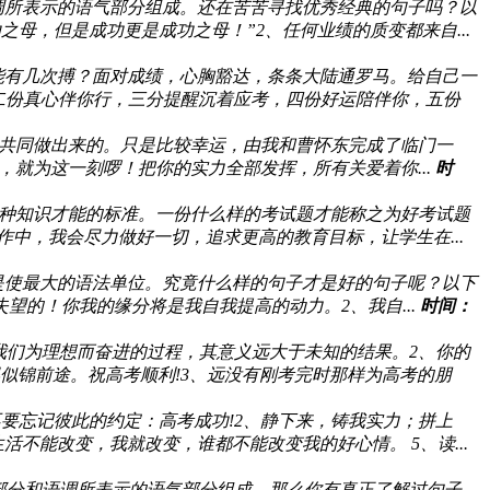
调所表示的语气部分组成。还在苦苦寻找优秀经典的句子吗？以
母，但是成功更是成功之母！”2、任何业绩的质变都来自...
能有几次搏？面对成绩，心胸豁达，条条大陆通罗马。给自己一
二份真心伴你行，三分提醒沉着应考，四份好运陪伴你，五份
，共同做出来的。只是比较幸运，由我和曹怀东完成了临门一
，就为这一刻啰！把你的实力全部发挥，所有关爱着你...
时
种知识才能的标准。一份什么样的考试题才能称之为好考试题
中，我会尽力做好一切，追求更高的教育目标，让学生在...
是使最大的语法单位。究竟什么样的句子才是好的句子呢？以下
望的！你我的缘分将是我自我提高的动力。2、我自...
时间：
我们为理想而奋进的过程，其意义远大于未知的结果。2、你的
似锦前途。祝高考顺利!3、远没有刚考完时那样为高考的朋
要忘记彼此的约定：高考成功!2、静下来，铸我实力；拼上
不能改变，我就改变，谁都不能改变我的好心情。 5、读...
部分和语调所表示的语气部分组成。那么你有真正了解过句子