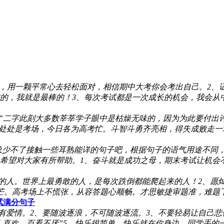
张，用一颗平常心去轻松面对，相信期中大考你会考出自己。2、
的，我就是最棒的！3、每次考试都是一次成长的机会，我会从
习”二字此刻大多数莘莘学子眼中是枯燥无味的，因为为此要付
处处是考场，今日各为高考忙。斗智斗勇齐亮相，得失成败走一场
总少不了接触一些耳熟能详的句子吧，根据句子的语气用途不同
对大家有所帮助。1、奋斗就是成功之母，期末考试让机会不再流逝
多的人。世界上最勇敢的人，是每次跌倒都能爬起来的人！2、愿
芒。高考场上不慌张，从容答题心顺畅。才思敏捷审题准，难题下
试满分句子
有爱情。2、要随波逐浪，不可随波逐流。3、不要轻易让自己
讨人喜欢，百看不厌”5、快乐很简单，快乐就在你身边。同学手的一