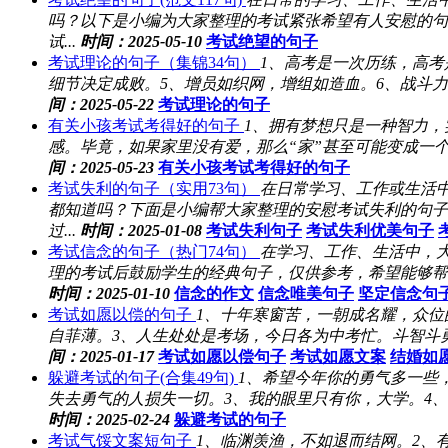
吗？以下是小编为大家整理的考试紧张希望有人安慰的句
试...
时间：2025-05-10
考试绝望的句子
考试理论的句子（集锦34句）
1、高考是一次历练，高考
细节决定成败。5、增员如织网，增组如造血。6、战斗力
间：2025-05-22
考试理论的句子
有关小孩考试考得好的句子
1、拥有梦想只是一种智力，
感。毕竟，如果家里没有爱，那么“家”甚至可能变成一个
间：2025-05-23
有关小孩考试考得好的句子
考试失利的句子（实用73句）
在日常学习、工作或生活
都知道吗？下面是小编帮大家整理的安慰考试失利的句子
过...
时间：2025-01-08
考试失利句子
考试失利优美句子
考试信念的句子（热门74句）
在学习、工作、生活中，
理的考试后鼓励学生的经典句子，仅供参考，希望能够帮助
时间：2025-01-10
信念的作文
信念唯美句子
坚定信念句
考试如愿以偿的句子
1、十年寒窗苦，一朝成名耀，众
自菲薄。3、人生处处是考场，今日各为中考忙。斗智斗勇
间：2025-01-17
考试如愿以偿句子
考试如愿文案
结婚如
躲避考试的句子(合集49句)
1、希望今年你的勇气多一些
失去勇气的人损失一切。3、我的眼里只有你，大学。4、
时间：2025-02-24
躲避考试的句子
考试气馁文案短句子
1、临渊羡渔，不如退而结网。2