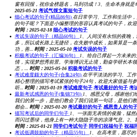
窗有回报，祝你金榜题名，马到功成！3、生命本身就是奇
2025-05-21
考试气馁文案短句子
细心考试的句子(精品86句)
在日常学习、工作和生活中，
的句子呢？下面是小编整理的形容认真考试的句子，欢迎大
时间：2025-02-18
细心考试的句子
考试失误的句子（精品60句）
1、人间没有永恒的夜晚
多，所以成长路上无捷径，在失败中成长，如果算是一条
功，善...
时间：2025-05-10
考试失误的句子
积极考试的句子（汇编36句）
1、给自己撑起一方未来
情，实现梦想秀前景。学海博识无止境，勤奋学研长本领
态，...
时间：2025-05-16
积极考试的句子
考试难度颇大的句子(合集24句)
在平平淡淡的学习、工作
精心整理的描写考试紧张的句子24句，欢迎大家借鉴与
听...
时间：2025-01-19
考试难度句子
考试最好的句子
考
最新考试感恩的句子(集锦73句)
1、感恩父母，感谢他们
我们的第一步，是他们教会了我们说第一句话，是他们教
都会...
时间：2025-01-20
考试最好的句子
感恩贵人的句
描写考试后的同学们句子
1、一张面无表情的俊脸，猛
而闪过墨绿，他身上有一种大隐隐于市的凉薄气息。2、我
时间：2025-01-21
同学们考试句子
同学们祝福句子
祝福
考试低调鼓励的句子（精品55句）
1、在高考里，愿尽的