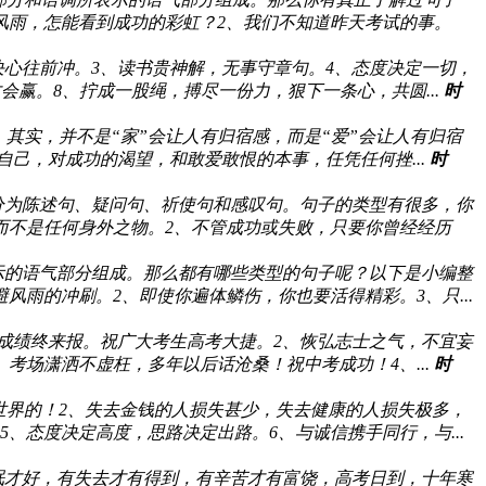
风雨，怎能看到成功的彩虹？2、我们不知道昨天考试的事。
决心往前冲。3、读书贵神解，无事守章句。4、态度决定一切，
会赢。8、拧成一股绳，搏尽一份力，狠下一条心，共圆...
时
，其实，并不是“家”会让人有归宿感，而是“爱”会让人有归宿
己，对成功的渴望，和敢爱敢恨的本事，任凭任何挫...
时
分为陈述句、疑问句、祈使句和感叹句。句子的类型有很多，你
而不是任何身外之物。2、不管成功或失败，只要你曾经经历
示的语气部分组成。那么都有哪些类型的句子呢？以下是小编整
雨的冲刷。2、即使你遍体鳞伤，你也要活得精彩。3、只...
成绩终来报。祝广大考生高考大捷。2、恢弘志士之气，不宜妄
场潇洒不虚枉，多年以后话沧桑！祝中考成功！4、...
时
世界的！2、失去金钱的人损失甚少，失去健康的人损失极多，
、态度决定高度，思路决定出路。6、与诚信携手同行，与...
眠才好，有失去才有得到，有辛苦才有富饶，高考日到，十年寒