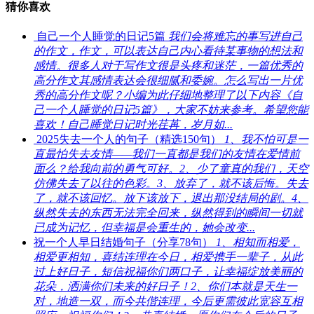
猜你喜欢
自己一个人睡觉的日记5篇
我们会将难忘的事写进自己
的作文，作文，可以表达自己内心看待某事物的想法和
感情。很多人对于写作文很是头疼和迷茫，一篇优秀的
高分作文其感情表达会很细腻和委婉。怎么写出一片优
秀的高分作文呢？小编为此仔细地整理了以下内容《自
己一个人睡觉的日记5篇》，大家不妨来参考。希望您能
喜欢！自己睡觉日记时光荏苒，岁月如...
2025失去一个人的句子（精选150句）
1、我不怕可是一
直最怕失去友情——我们一直都是我们的友情在爱情前
面么？给我向前的勇气可好。2、少了童真的我们，天空
仿佛失去了以往的色彩。3、放弃了，就不该后悔。失去
了，就不该回忆。放下该放下，退出那没结局的剧。4、
纵然失去的东西无法完全回来，纵然得到的瞬间一切就
已成为记忆，但幸福是会重生的，她会改变...
祝一个人早日结婚句子（分享78句）
1、相知而相爱，
相爱更相知，喜结连理在今日，相爱携手一辈子，从此
过上好日子，短信祝福你们两口子，让幸福绽放美丽的
花朵，洒满你们未来的好日子！2、你们本就是天生一
对，地造一双，而今共偕连理，今后更需彼此宽容互相