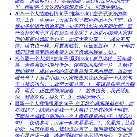
照应，祝福你们！3、恭喜结婚，愿你们在今后的日子
里，都能将今天这般的辉煌喜悦！4、同事快要结...
2025一个人结婚心情句子(推荐75句)
在平平淡淡的学
习、工作、生活中，大家对句子都再熟悉不过了吧，根
据句子的语气用途不同，句子可以划分为不同类型。那
什么样的句子才具有启发意义呢？下面是小编帮大家整
理的祝福结婚唯美句子，欢迎大家分享。1、战火不可
停、读书也一样。只要勇敢战、保证就胜利。2、十年前
我们背负着梦想和希望走进了婚姻的殿堂，如...
真心爱一个人深情的句子(系列78句)
岁月流转，流年偷
换，青春离我们渐行渐远。伴着我的痴情一片，去触摸
爱的标签，辗转在你的温柔里是我无尽的爱恋。愿你笑
眼弯弯！下面是小编为大家收集的表达深爱一个人的句
子（精选78句），欢迎大家分享。1、应该是你突然点醒
我，而我，还在原地徘徊着。2、故事很长，我长话短
说，我喜欢你，很久了。3、如果你听不...
最新一个人撑得很累的句子
在无数个瞬间我都在想，你
在就好了，结果还是我一个人熬过了所有的这个时刻。
下面是小编精心整理的一个人撑得很累的句子（精选82
句），仅供参考，大家一起来看看吧。1、亲爱的，让我
的爱一向陪伴着你，我知道你累了，我期望我的爱能够
像心灵鸡汤一样，能够缓解你疲惫不堪的身心，为你带