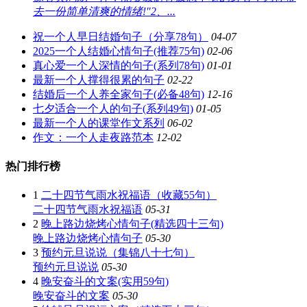
去一份简单清爽的情绪!"2、...
祝一个人早日结婚句子（分享78句）
04-07
2025一个人结婚心情句子(推荐75句)
02-06
真心爱一个人深情的句子(系列78句)
01-01
最新一个人撑得很累的句子
02-22
结婚后一个人养全家句子(必备48句)
12-16
七夕适合一个人的句子(系列49句)
01-05
最新一个人的课堂作文系列
06-02
作文：一个人走夜路范本
12-02
热门排行榜
1
二十四节气雨水祝福语（收藏55句）
二十四节气雨水祝福语
05-31
2
晚上路边烧烤心情句子(精选四十三句)
晚上路边烧烤心情句子
05-30
3
预约元旦说说（集锦八十七句）
预约元旦说说
05-30
4
晚安奋斗的文案(实用59句)
晚安奋斗的文案
05-30