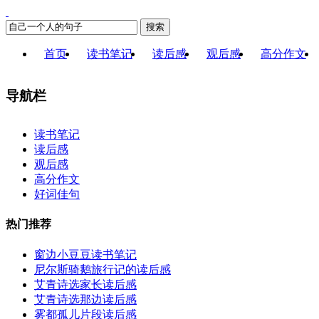
搜索
首页
读书笔记
读后感
观后感
高分作文
导航栏
×
读书笔记
读后感
观后感
高分作文
好词佳句
热门推荐
窗边小豆豆读书笔记
尼尔斯骑鹅旅行记的读后感
艾青诗选家长读后感
艾青诗选那边读后感
雾都孤儿片段读后感