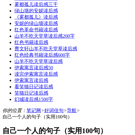
雾都孤儿读后感三千
绿山墙的安妮读后感
《雾都孤儿》读后感
安妮的绿山墙读后感
红色革命书籍读后感
山羊不吃天堂草读后感200字
红色书籍读后感
曹文轩山羊不吃天堂草读后感
红色经典书籍读后感600字
山羊不吃天堂草读后感
伊索寓言读后感50
读完伊索寓言读后感
伊索寓言读后感
看笑猫日记读后感
笑猫日记读后感
幻城读后感1500字
你的位置：
笔记网
好词佳句
导航
>
>
>
自己一个人的句子（实用100句）
自己一个人的句子（实用100句）