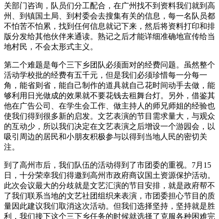
关部门咨询，队员们分工配合，在广州找不到资料我们就到高
州、到镇国土局、到村委会去搜集有关的信息，每一名队员都
不怕苦不怕累，找到任何信息就记下来，然后将资料打印和排
版分发给其他伙伴来通读。熟记之后才能详细准确地宣传给当
地村民，不会太形式主义。
第二个难题是每个三下乡团队必须面对的经费问题。虽然整个
活动学校批的经费有五千元，但是我们必须珍惜每一分每一
角，能省则省，能自己制作的道具就自己花时间动手去做，能
够利用日光做成的效果就不要花钱去租舞台灯。另外，借鉴其
他在广告公司、在学生会工作、做主持人的师兄师姐的经验也
使我们得到很多新的启发。文艺表演的节目需求量大，与观众
的互动少，所以我们决定在文艺表演之后增设一个游园会，以
吸引周边的居民和小朋友积极参与以得到当地人民的密切关
注。
到了高州市后，我们队伍的活动得到了市团委的重视。7月15
日，十分荣幸我们得邀到高州市政府商议国土资源保护活动。
此次会议最大的分歧就是文艺汇演的节目安排，就是政府帮不
了我们联系当地的文艺社团组织来表演，市团委担心节目的质
量因此建议我们取消这次活动。但我们选择坚持，坚持就是胜
利，我们接下这个三下乡任务的时候就选择了克服各种困难完