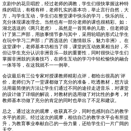
京剧中的花旦唱腔，经过老师的调教，学生们很快掌握这种特
殊的唱法，有模有样，老师扎实的基本功，举止言行自然，大
方，与学生互动，学生们在整堂课中快乐的学习，快乐的玩，
充分体现课改理念。当然也有一部分老师的课也很精彩。如：
湖北选送的《两只老虎》，虽然是一首简单的儿歌，但老师设
计了第二声部，用故事情节参与其中，采用轮唱的形式让学生
在玩中学习二声部；广西选送的《激情鼓乐，魅力非洲》。在
这堂课中，老师基本功相当了得，课堂的互动效果相当好，不
但让学生充分认识非洲音乐—鼓的重要性，同时很快让学生们
掌握非洲鼓的演奏技巧，在师生互动的学习中轻松愉快的融合
一体等等，在这我就不一一例举。
会议最后有三位专家对授课教师精彩点评，都给出很高的`评
价，老师们为了一堂课都做了充分的准备，吃透教材，想方设
法用最简便的方法让学生们通过不同的途径走进音乐，对课堂
的设计做了详细的解说，对教材的选用做了对比性的参考，对
教师基本功做了充分的肯定的同时也举出了不足和建议。
总之，通过这次的观摩，收获真不少，同时也感到自己的教学
水平的差距。经过这次的观摩，相信自己的教学水平会有所提
升，为教育事业奉献自己的一份力量，还给学生们一片广阔的
天空。