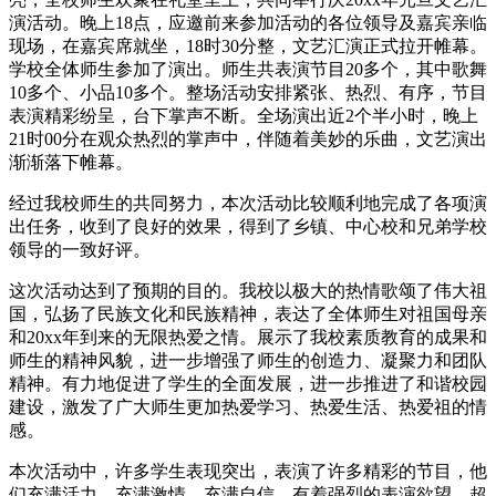
演活动。晚上18点，应邀前来参加活动的各位领导及嘉宾亲临
现场，在嘉宾席就坐，18时30分整，文艺汇演正式拉开帷幕。
学校全体师生参加了演出。师生共表演节目20多个，其中歌舞
10多个、小品10多个。整场活动安排紧张、热烈、有序，节目
表演精彩纷呈，台下掌声不断。全场演出近2个半小时，晚上
21时00分在观众热烈的掌声中，伴随着美妙的乐曲，文艺演出
渐渐落下帷幕。
经过我校师生的共同努力，本次活动比较顺利地完成了各项演
出任务，收到了良好的效果，得到了乡镇、中心校和兄弟学校
领导的一致好评。
这次活动达到了预期的目的。我校以极大的热情歌颂了伟大祖
国，弘扬了民族文化和民族精神，表达了全体师生对祖国母亲
和20xx年到来的无限热爱之情。展示了我校素质教育的成果和
师生的精神风貌，进一步增强了师生的创造力、凝聚力和团队
精神。有力地促进了学生的全面发展，进一步推进了和谐校园
建设，激发了广大师生更加热爱学习、热爱生活、热爱祖的情
感。
本次活动中，许多学生表现突出，表演了许多精彩的节目，他
们充满活力、充满激情、充满自信，有着强烈的表演欲望，超