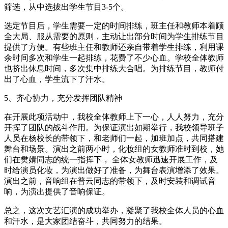
筛选，从中选拔出学生节目3-5个。
选定节目后，学生需要一定的时间排练，班主任和教师本着顾
全大局、服从需要的原则，主动让出部分时间为学生排练节目
提供了方便。有些班主任和教师还亲自带着学生排练，利用课
余时间多次和学生一起排练，花费了不少心血。学校全体教师
也挤出休息时间，多次集中排练大合唱。为排练节目，教师付
出了心血，学生流下了汗水。
5、齐心协力，充分发挥团队精神
在开展此项活动中，我校全体教师上下一心，人人努力，充分
开挥了团队的战斗作用。为保证演出如期举行，我校领导班子
人员在杨校长的带领下，和老师们一起，加班加点，共同搭建
舞台和场景。演出之前两小时，化妆组的女教师准时到校，她
们在樊婧同志的统一指挥下， 全体女教师迅速开展工作，及
时给演员化妆，为演出做好了准备，为舞台表演增添了效果。
演出之前，音响组在普云同志的带领下，及时安装和调试音
响，为演出提供了音响保证。
总之，这次文艺汇演的成功举办，凝聚了我校全体人员的心血
和汗水，是大家团结奋斗，共同努力的结果。