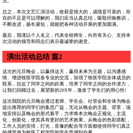
法。
总之，本次文艺汇演活动，收获是很大的，成绩是可喜的，存
在的不足是可以理解的，我们应当认真总结，吸取经验教训，
不断改进，扬长避短，就能把各种活动开展的更加圆满。
最后，我谨以个人名义，代表全校师生，向所有关心、支持本
次活动的领导和同志们表示最诚挚的谢意。
演出活动总结 篇2
这次的元旦晚会，以赢得这天，赢得未来为主题，以沟通感
情、增进牧医学院各专业的交流，加强了牧医学院全体成员的
联系，拉近了同学之间的距离，培养了同学之间的合作潜力，
让我们回顾过去，展望新的20X年，激发了学生们的用心性!
这次我院的元旦晚会透过老师、学生会、社管会和全体为晚会
提出推荐的同学们的集思广益，无论从晚会的主题、背景，场
地安排以及晚会的形式着手，力求将本次晚会正规化，主流
化，创新化，使其具有更好的艺术效果。从晚会的色彩搭配，
工作人员的安排，灯光，音像的配合等方面都使得同学们真正
的感觉身为牧医工程学院的学生而感到自豪。