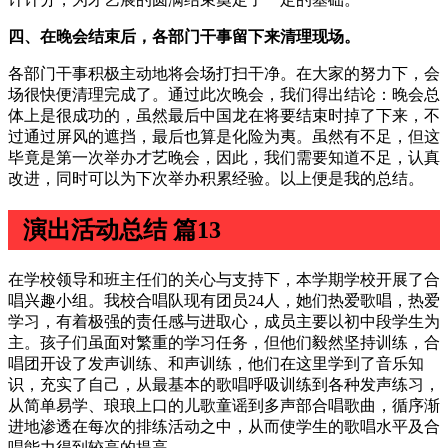
四、在晚会结束后，各部门干事留下来清理现场。
各部门干事积极主动地将会场打扫干净。在大家的努力下，会
场很快便清理完成了。通过此次晚会，我们得出结论：晚会总
体上是很成功的，虽然最后中国龙在将要结束时掉了下来，不
过通过屏风的遮挡，最后也算是化险为夷。虽然有不足，但这
毕竟是第一次举办才艺晚会，因此，我们需要知道不足，认真
改进，同时可以为下次举办积累经验。以上便是我的总结。
演出活动总结 篇13
在学校领导和班主任们的关心与支持下，本学期学校开展了合
唱兴趣小组。我校合唱队现有团员24人，她们热爱歌唱，热爱
学习，有着极强的责任感与进取心，成员主要以初中段学生为
主。孩子们虽面对繁重的学习任务，但他们毅然坚持训练，合
唱团开设了发声训练、和声训练，他们在这里学到了音乐知
识，充实了自己，从最基本的歌唱呼吸训练到各种发声练习，
从简单易学、琅琅上口的儿歌童谣到多声部合唱歌曲，循序渐
进地渗透在每次的排练活动之中，从而使学生的歌唱水平及合
唱能力得到较高的提高。