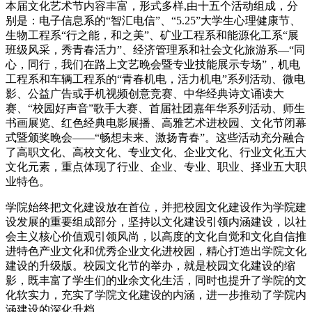
本届文化艺术节内容丰富，形式多样,由十五个活动组成，分
别是：电子信息系的“智汇电信”、“5.25”大学生心理健康节、
生物工程系“行之能，和之美”、矿业工程系和能源化工系“展
班级风采，秀青春活力”、经济管理系和社会文化旅游系—“同
心，同行，我们在路上文艺晚会暨专业技能展示专场”，机电
工程系和车辆工程系的“青春机电，活力机电”系列活动、微电
影、公益广告或手机视频创意竞赛、中华经典诗文诵读大
赛、“校园好声音”歌手大赛、首届社团嘉年华系列活动、师生
书画展览、红色经典电影展播、高雅艺术进校园、文化节闭幕
式暨颁奖晚会——“畅想未来、激扬青春”。这些活动充分融合
了高职文化、高校文化、专业文化、企业文化、行业文化五大
文化元素，重点体现了行业、企业、专业、职业、择业五大职
业特色。
学院始终把文化建设放在首位，并把校园文化建设作为学院建
设发展的重要组成部分，坚持以文化建设引领内涵建设，以社
会主义核心价值观引领风尚，以高度的文化自觉和文化自信推
进特色产业文化和优秀企业文化进校园，精心打造出学院文化
建设的升级版。校园文化节的举办，就是校园文化建设的缩
影，既丰富了学生们的业余文化生活，同时也提升了学院的文
化软实力，充实了学院文化建设的内涵，进一步推动了学院内
涵建设的深化升档。