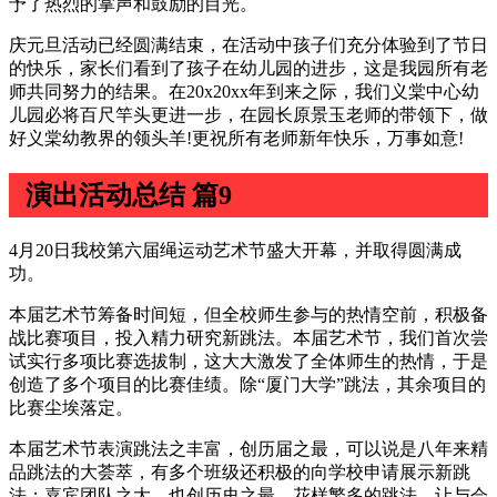
予了热烈的掌声和鼓励的目光。
庆元旦活动已经圆满结束，在活动中孩子们充分体验到了节日
的快乐，家长们看到了孩子在幼儿园的进步，这是我园所有老
师共同努力的结果。在20x20xx年到来之际，我们义棠中心幼
儿园必将百尺竿头更进一步，在园长原景玉老师的带领下，做
好义棠幼教界的领头羊!更祝所有老师新年快乐，万事如意!
演出活动总结 篇9
4月20日我校第六届绳运动艺术节盛大开幕，并取得圆满成
功。
本届艺术节筹备时间短，但全校师生参与的热情空前，积极备
战比赛项目，投入精力研究新跳法。本届艺术节，我们首次尝
试实行多项比赛选拔制，这大大激发了全体师生的热情，于是
创造了多个项目的比赛佳绩。除“厦门大学”跳法，其余项目的
比赛尘埃落定。
本届艺术节表演跳法之丰富，创历届之最，可以说是八年来精
品跳法的大荟萃，有多个班级还积极的向学校申请展示新跳
法；嘉宾团队之大，也创历史之最，花样繁多的跳法，让与会