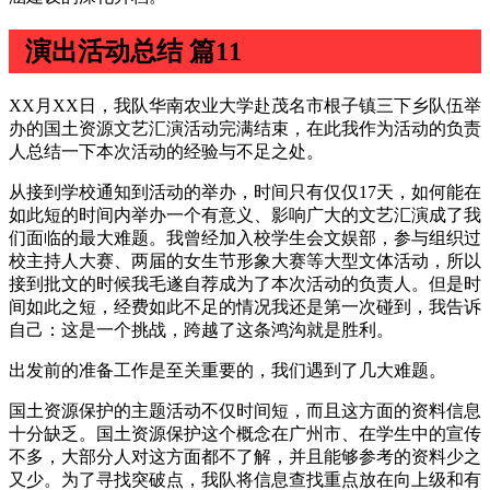
演出活动总结 篇11
XX月XX日，我队华南农业大学赴茂名市根子镇三下乡队伍举
办的国土资源文艺汇演活动完满结束，在此我作为活动的负责
人总结一下本次活动的经验与不足之处。
从接到学校通知到活动的举办，时间只有仅仅17天，如何能在
如此短的时间内举办一个有意义、影响广大的文艺汇演成了我
们面临的最大难题。我曾经加入校学生会文娱部，参与组织过
校主持人大赛、两届的女生节形象大赛等大型文体活动，所以
接到批文的时候我毛遂自荐成为了本次活动的负责人。但是时
间如此之短，经费如此不足的情况我还是第一次碰到，我告诉
自己：这是一个挑战，跨越了这条鸿沟就是胜利。
出发前的准备工作是至关重要的，我们遇到了几大难题。
国土资源保护的主题活动不仅时间短，而且这方面的资料信息
十分缺乏。国土资源保护这个概念在广州市、在学生中的宣传
不多，大部分人对这方面都不了解，并且能够参考的资料少之
又少。为了寻找突破点，我队将信息查找重点放在向上级和有