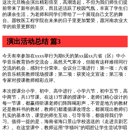
这次元旦晚会演出精彩倍至，高潮迭起，不但为我们师生们提
前带来了新年的喜庆，而且还活跃了校园气氛，丰富了学生们
的课余生活，为老师和同学们带给了一个展现自己文艺的舞
台。愿牧医工程学院在未来的日子里更加繁荣，愿河南农业大
学的前景更辉煌!
演出活动总结 篇3
今天有幸参加在xxxx举行为期6天的第xx届xx六省（区）中小
学音乐教育协作交流会，虽然天气寒冷，但能有这样难得同行
交流的机会，感到十分荣幸。会议分三项进行：第一项：六省
的音乐精英教师现场授课；第二项：获奖论文宣读；第三项：
专家对授课教师精彩点评。
本次授课分小学、初中、高中进行，小学六节，初中五节，高
中两节，共13节课。在这13节课的授课中，老师们精心设计的
每一节课，都赢得听课老师们阵阵喝彩声，不管是地方的教材
还是教科书的教材，教师们都遵循课改理念，都展现出教师们
扎实的基本功，课堂的师生互动，引导等等，都值得我们学
习。值得一提的是，海南省海口景山学校选送的《走进京剧艺
术》。在这堂课中，教师运用“学猫叫”的唱腔让学生尝试学唱