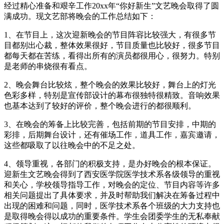
经过精心准备和艰辛工作20xx年“你好新生”文艺晚会取得了圆
满成功。现文艺部将晚会的工作总结如下：
1、在节目上，这次迎新晚会的节目阵容比较强大，有很多节
目都别出心裁，整体效果很好，节目质量也比较好，很多节目
都每天都在苦练，看得出所有的演员都很用心，很努力。特别
是老师的串烧很有看点。
2、晚会舞台比较炫，整个晚会的效果比较好，舞台上的灯光
色彩多样，特别是宣传部设计的幕布很独特很精致。音响效果
也基本达到了较好的评价，整个晚会进行的都很顺利。
3、在晚会的筹备上比较完善，包括前期的节目安排，中期的
彩排，后期舞台设计，还有催场工作，道具工作，嘉宾邀请，
这些都吸取了以往晚会中的不足之处。
4、领导重视，各部门的积极支持，是办好晚会的根本保证。
迎新生文艺晚会得到了西安医学院医学技术系各级领导的重视
和关心，学校领导指导工作，对晚会的定位、节目内容等许多
相关问题提出了具体要求，并及时帮助我们解决在筹备过程中
出现的困难和问题，同时，医学技术系各个班级的大力支持也
是取得晚会得以成功的重要条件。学生会团委学生的无私奉献