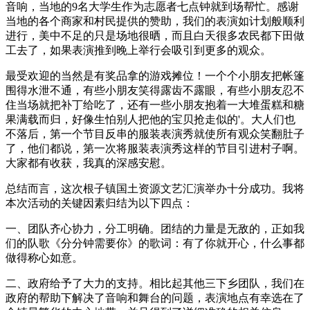
音响，当地的9名大学生作为志愿者七点钟就到场帮忙。感谢
当地的各个商家和村民提供的赞助，我们的表演如计划般顺利
进行，美中不足的只是场地很晒，而且白天很多农民都下田做
工去了，如果表演推到晚上举行会吸引到更多的观众。
最受欢迎的当然是有奖品拿的游戏摊位！一个个小朋友把帐篷
围得水泄不通，有些小朋友笑得露齿不露眼，有些小朋友忍不
住当场就把补丁给吃了，还有一些小朋友抱着一大堆蛋糕和糖
果满载而归，好像生怕别人把他的宝贝抢走似的'。大人们也
不落后，第一个节目反串的服装表演秀就使所有观众笑翻肚子
了，他们都说，第一次将服装表演秀这样的节目引进村子啊。
大家都有收获，我真的深感安慰。
总结而言，这次根子镇国土资源文艺汇演举办十分成功。我将
本次活动的关键因素归结为以下四点：
一、团队齐心协力，分工明确。团结的力量是无敌的，正如我
们的队歌《分分钟需要你》的歌词：有了你就开心，什么事都
做得称心如意。
二、政府给予了大力的支持。相比起其他三下乡团队，我们在
政府的帮助下解决了音响和舞台的问题，表演地点有幸选在了