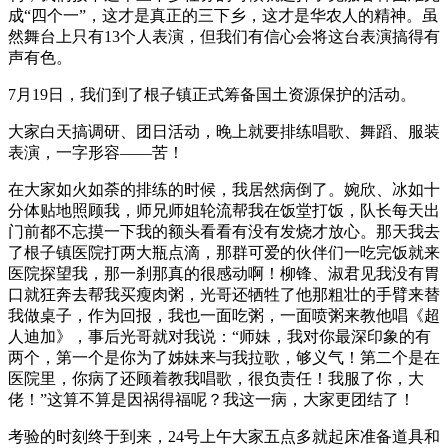
成“四个一”，这才是真正的三下乡，这才是华农人的精神。虽
然舞台上只有13个人表演，但我们有信心会将这台表演搞得有
声有色。
7月19日，我们到了根子镇正式筹备国土资源保护的活动。
大家白天搞调研、团日活动，晚上就要排练唱歌、舞蹈、服装
表演，一字形容——苦！
在大家如火如荼的排练的时候，我居然病倒了。婉欣、冰如十
分体贴地照顾我，师兄师姐轮流帮我在饭堂打饭，队长每天出
门前都不忘摸一下我的额头看看有没有发烧才放心。那天我去
了根子镇医院打两大瓶点滴，那群可爱的伙伴们一吃完饭就来
医院探望我，那一刹那真的很感动啊！柳锋、淑君见我没有胃
口就狂奔去帮我买瘦肉粥，光哥还牺牲了他那粗壮的手臂来替
我做桌子，作为回报，我也一面吃粥，一面喷粥来教他唱《超
人迪加》，事后光哥就对我说：“师妹，我对你最深印象的有
两个，第一个是你为了姊妹来与我拉歌，够义气！第二个是在
医院里，你病了还顾着教我唱歌，很负责任！我服了你，大
佬！”这算不算是因祸得福呢？我这一病，大家更团结了！
考验的时刻终于到来，24号上午大家五点多就起床准备道具和