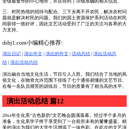
全镇最繁华的中心地带，并且得到了详细准确的相关信息。
三、村民热情的招待与配合。三下乡离不开农民，解决农村问
题就是解决村民的问题。我们的国土资源保护系列活动在村民
间获得一致好评，因此文艺活动受到了广泛的关注与各界的大
力支持。
dsbj1.com小编精心推荐:
演出日记
|
演出作文
|
演出的作文
|
活动总结
|
演出活动总
结
|
演出活动总结
演出融合当地文化生活，节目引人入胜。我们结合了当地的风
俗文化，在物资允许范围下排练了七个通俗易懂的文艺节目。
在每一名队员艰苦的训练后，节目的质量有了相当高的水平。
演出活动总结 篇12
20xx年生化系“古色新韵”文艺晚会圆满落幕。经过半个多月的
准备，生化系学子终于享受到了一台前所未有的饕餮盛宴。精
美的演出为我们的大学生活增添了一抹色彩。在此次的文艺演