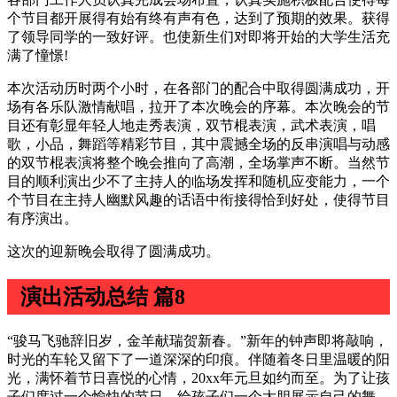
个节目都开展得有始有终有声有色，达到了预期的效果。获得
了领导同学的一致好评。也使新生们对即将开始的大学生活充
满了憧憬!
本次活动历时两个小时，在各部门的配合中取得圆满成功，开
场有各乐队激情献唱，拉开了本次晚会的序幕。本次晚会的节
目还有彰显年轻人地走秀表演，双节棍表演，武术表演，唱
歌，小品，舞蹈等精彩节目，其中震撼全场的反串演唱与动感
的双节棍表演将整个晚会推向了高潮，全场掌声不断。当然节
目的顺利演出少不了主持人的临场发挥和随机应变能力，一个
个节目在主持人幽默风趣的话语中衔接得恰到好处，使得节目
有序演出。
这次的迎新晚会取得了圆满成功。
演出活动总结 篇8
“骏马飞驰辞旧岁，金羊献瑞贺新春。”新年的钟声即将敲响，
时光的车轮又留下了一道深深的印痕。伴随着冬日里温暖的阳
光，满怀着节日喜悦的心情，20xx年元旦如约而至。为了让孩
子们度过一个愉快的节日，给孩子们一个大胆展示自己的舞