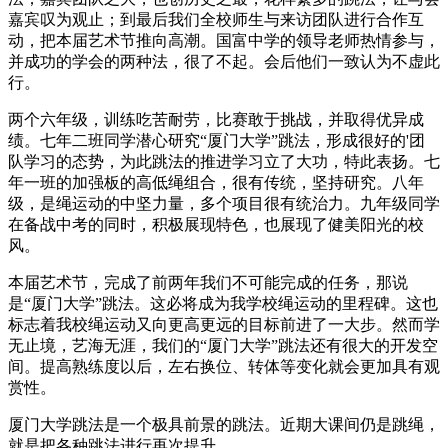
嘉宾叹为观止；到最后我们全校师生与来访团队进行合作互
动，把本届艺术节推向高潮。国富中学的领导老师热情参与，
并成功的学会的两种法，很了不起。会后他们一致认为不虚此
行。
两个六年级，训练吃苦耐劳，比赛敢于挑战，并取得优异成
绩。七年二班同学潜心研究“厦门大学”跳法，形成很好的'团
队学习的态势，为此跳法的推进学习立了大功，特此表扬。七
年一班的加强板的高低绳组合，很有传统，坚持研究。八年
级，是绳运动的中坚力量，多个项目很有统治力。九年级同学
在备战中考的同时，积极展现特色，也展现了健美阳光的校
风。
本届艺术节，完成了前两年我们不可能完成的任务，那说
是“厦门大学”跳法。这必将成为我学校绳运动的里程碑。这也
标志着我校绳运动又向更高更远的目标前进了一大步。然而学
无止境，艺海无涯，我们的“厦门大学”跳法还有很大的开发空
间。提高熟练度以后，左右换位、转体等变化就会更加具有观
赏性。
厦门大学跳法是一个极具前景的跳法。近期大课间仍是跳绳，
就是把各种跳法进行再次提升。