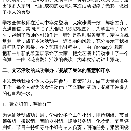
出很多人预料。他们成功的表演为本次活动增添了光彩，做出
了很大的贡献。
学校全体教师在活动中率先登场，大家步调一致，阵容整齐，
充满自信，共同演唱了大合唱《歌唱祖国》，为学生带了个好
头，起到了教师的引领作用。特别是教师服务整齐，精神面貌
焕然一新，成了本次活动中一道亮丽的风景，充分展示了我校
教师队伍的风采。在文艺演出过程中，一曲《nobady》舞蹈，
把新一年新的希望展示给了大家，把文艺演出活动推上了一个
高潮；一曲《花喜鹊》活泼的表演，为本次活动锦上添花。
二、文艺活动的成功举办，凝聚了集体的智慧和汗水
本次活动我校全体人员共同参与，群策群力，做了大量的准备
工作，每个人都为这次活动付出了辛勤的劳动，凝聚了许多人
的心血和汗水。
1、建立组织，明确分工
为保证活动成功开展，学校设多个工作小组，即策划组、节目
筹备组、摄影组、音响器材组、场地服务组、化妆组、节目评
判组、节目主持组等各小组有专人负责，明确任务，紧紧围绕