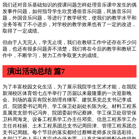
我们还对音乐基础知识的授课问题怎样处理音乐课中发生的偶
发事件问题，如何指导学生欣赏通俗音乐问题，民族音乐问
题，外国音乐问题，等进行了教学研究，使我们的教学水平和
业务等有了不小进步，对学校的教学效果也有了一定的改进，
取得了一定成绩。
但由于人无完人，学无止境，我们在教研工作中还存在不少问
题，也还有很多问题弄不清楚，我们将在今后的教学和教研工
作中，不断学习，努力工作争取更大的成绩。
演出活动总结 篇7
为了丰富校园文化生活，为了展示我院学生艺术才能，在我院
新湖校区体育馆七点半举行了历届以来最隆重的一次迎新晚
会。到场的嘉宾有院长助理肖继军、建筑系党总支书记李成
贞、院团委书记周丹、学工保卫处副处长陈为化、材料工程系
直属党支部书记冯奔、院团委副书记蔡婵、学工保卫处宿管保
卫科周海龙、设备工程系学工办主任邓奕、信息工程系学工办
主任肖桂丽、土木工程系团总支书记周田津、管理工程系团总
支书记周靓。每个节目的落实都经过蔡蝉老师多次筛选彩排。
各部门工作人员认真完成会场布置，认真实施积极配合使得每