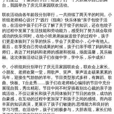
台，我园举办了庆元旦家园联欢活动。
联欢活动由各年龄段分别举行，一共持续了两天半的时间。小
班组老师精心设计了“践行《指南》快乐体验”亲子包饺子活
动，在活动中孩子们不仅了解了关于饺子的知识，还在包饺子
的过程中发展了生活技能和劳动能力，感受到了努力就会取得
成功的快乐!同时，在给小班弟弟妹妹送饺子的过程中，孩子
们更是体验到了分享的快乐，学会了关爱幼小，心中有他人。
最后，在享受自己劳动成果的时候，孩子们亲手喂了妈妈和老
师们，表达了对妈妈和老师的感谢和祝福，场面温馨，其乐融
融。这次体验活动让孩子们在做中学，学中乐，乐中成长!
中、小班组则分别举行了庆元旦家园联欢会，联欢会上家长、
小朋友、老师欢聚一堂，用歌声、笑声、掌声送走硕果累累的
马年，迎接生气勃勃的羊年。节目类型形式多样，有舞蹈、歌
曲、快板、T台走秀……孩子们在老师精心编排的节目中充分
展现自我，秀出精彩。节目中间不时穿插着别出心裁的亲子游
戏活动，不仅让家长和孩子共同体验到了节日的欢快，成功的
自豪感，在互动的过程中更加深了和孩子之间的感情。而内容
丰富的知识表演，更展示了孩子们敏捷的.思维能力和良好的
学习习惯。在活动中，孩子们积极参与，大胆表现，家长们给