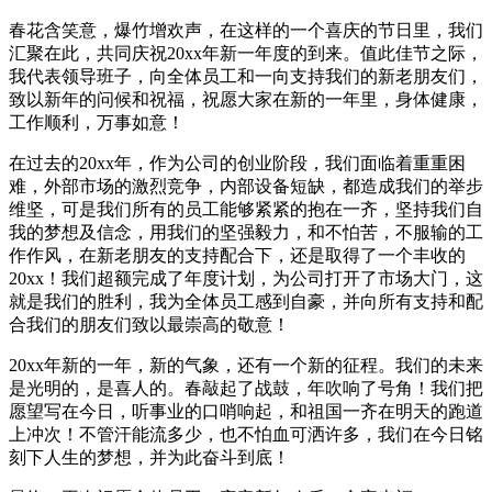
春花含笑意，爆竹增欢声，在这样的一个喜庆的节日里，我们
汇聚在此，共同庆祝20xx年新一年度的到来。值此佳节之际，
我代表领导班子，向全体员工和一向支持我们的新老朋友们，
致以新年的问候和祝福，祝愿大家在新的一年里，身体健康，
工作顺利，万事如意！
在过去的20xx年，作为公司的创业阶段，我们面临着重重困
难，外部市场的激烈竞争，内部设备短缺，都造成我们的举步
维坚，可是我们所有的员工能够紧紧的抱在一齐，坚持我们自
我的梦想及信念，用我们的坚强毅力，和不怕苦，不服输的工
作作风，在新老朋友的支持配合下，还是取得了一个丰收的
20xx！我们超额完成了年度计划，为公司打开了市场大门，这
就是我们的胜利，我为全体员工感到自豪，并向所有支持和配
合我们的朋友们致以最崇高的敬意！
20xx年新的一年，新的气象，还有一个新的征程。我们的未来
是光明的，是喜人的。春敲起了战鼓，年吹响了号角！我们把
愿望写在今日，听事业的口哨响起，和祖国一齐在明天的跑道
上冲次！不管汗能流多少，也不怕血可洒许多，我们在今日铭
刻下人生的梦想，并为此奋斗到底！