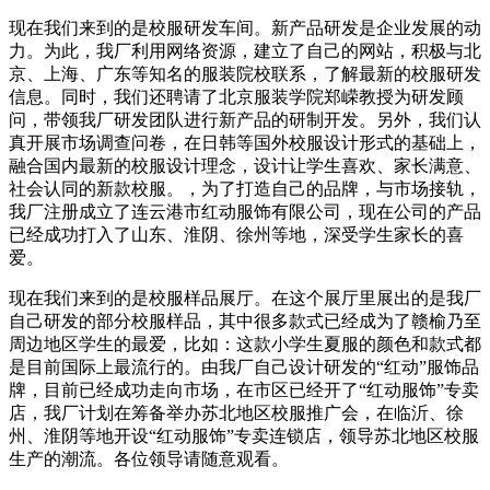
现在我们来到的是校服研发车间。新产品研发是企业发展的动
力。为此，我厂利用网络资源，建立了自己的网站，积极与北
京、上海、广东等知名的服装院校联系，了解最新的校服研发
信息。同时，我们还聘请了北京服装学院郑嵘教授为研发顾
问，带领我厂研发团队进行新产品的研制开发。另外，我们认
真开展市场调查问卷，在日韩等国外校服设计形式的基础上，
融合国内最新的校服设计理念，设计让学生喜欢、家长满意、
社会认同的新款校服。，为了打造自己的品牌，与市场接轨，
我厂注册成立了连云港市红动服饰有限公司，现在公司的产品
已经成功打入了山东、淮阴、徐州等地，深受学生家长的喜
爱。
现在我们来到的是校服样品展厅。在这个展厅里展出的是我厂
自己研发的部分校服样品，其中很多款式已经成为了赣榆乃至
周边地区学生的最爱，比如：这款小学生夏服的颜色和款式都
是目前国际上最流行的。由我厂自己设计研发的“红动”服饰品
牌，目前已经成功走向市场，在市区已经开了“红动服饰”专卖
店，我厂计划在筹备举办苏北地区校服推广会，在临沂、徐
州、淮阴等地开设“红动服饰”专卖连锁店，领导苏北地区校服
生产的潮流。各位领导请随意观看。