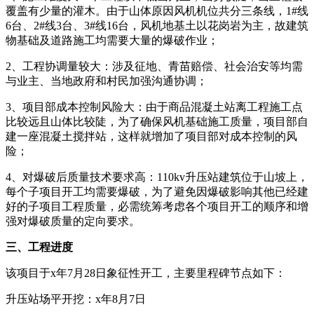
覆盖有少量的灌木。由于山体原因风机机位共分三条线，1#线
6台、2#线3台、3#线16台，风机地基土以花岗岩为主，故建筑
物基础及道路施工均需要大量的爆破作业；
2、工程协调量较大：涉及征地、青苗赔偿、社会治安等均需
与业主、当地政府和村民加强沟通协调；
3、项目部成本控制风险大：由于商品混凝土站离工程施工点
比较远且山体比较陡，为了确保风机基础施工质量，项目部自
建一座混凝土搅拌站，这样就增加了项目部对成本控制的风
险；
4、对爆破后质量技术要求高：110kv升压站建筑位于山坡上，
每个子项目开工均需要爆破，为了避免因爆破影响其他已经建
好的子项目工程质量，必需统筹考虑各个项目开工的顺序和增
强对爆破质量的定向要求。
三、工程进度
该项目于x年7月28日象征性开工，主要里程碑节点如下：
升压站场平开挖：x年8月7日