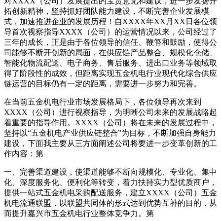
对XXXX（公司）发展提出的宝贵意见和建议，进一步发扬开
拓创新精神，坚持抓好团队能力建设，不断完善企业发展模
式，加速推进企业的发展历程！自XXXX年XX月XX日各位领
导首次视察指导XXXX（公司）的运营情况以来，公司经过了
三年的成长，正是由于各位领导的信任、鞭笞和鼓励，使得公
司能够不断开创新的局面，在供应链产品整合、规模化仓储、
智能化物流配送、电子商务、售后服务、进出口业务等领域取
得了阶段性的成效，但距离实现五金机电行业现代化综合供应
链运营的目标仍有一定的距离，需要进一步努力和完善。
在当前五金机电行业市场发展格局下，各位领导再次来到
XXXX（公司）进行视察指导，为明晰公司未来的发展战略起
着重要的指导作用。XXXX（公司）将在未来的发展过程中，
坚持以“五金机电产业供应链整合”为目标，不断加强自身能力
建设，下面我主要从三方面阐述公司将要进一步变革创新的工
作内容：第
一、完善渠道建设，使渠道能够不断向规模化、专业化、集中
化、深度服务化、便利化等转变，着力扶持实力型优质商户，
提供一站式五金机电采购配送服务，建立XXXX（公司）五金
机电流通联盟，以联盟共同体的形式达到优势互补的目的，从
而提升嘉兴市五金机电行业整体竞争力。第