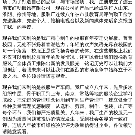
场，为了打造自己的品牌，与市场接轨，我厂注册成立了连云
港市红动服饰有限公司，现在公司的产品已经成功打入山东、
淮阴、徐州等地。服装厂连续八年被市县教育局评为勤工俭学
先进集体、先进个人，赣榆电视台以及新闻媒体先后多次报道
了我厂的事迹。
现在我们来到的是我厂精心制作的校服百年变迁史展板。菁菁
校园，无处不张扬着春潮热力，年轻的欢声笑语充斥在校园的
每一个角落，校服正是这飞扬青春的载体。在这些展板上我们
不仅可以看到校服百年的发展情况，还可以看出我们赣榆教育
服装厂全体员工推陈出新的发展眼光，铭记历史可以让我们大
胆创新，着眼未来可以让我们在激烈的市场竞争中始终立于不
败之地。各位领导请随意观看。
现在我们来到的是校服生产车间。我厂成立八年来，先后多次
组织中层、骨干职工到上海、南京、常熟等地的服装企业学习
取经，把先进的管理理念运用到车间生产管理中，建立健全了
各种质量管理奖惩制度，从选料、剪裁、制作、包装、出厂等
每个环节，我们都严把质量关。八年来，我厂生产的校服无一
例因为质量问题被投诉的情况发生，受到社会各界的一致好
评。连续八年被市纤维检验所评为质量信得过企业。各位领导
请随意观看。