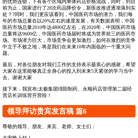
的优势连锁，下有各个区域内单体药店价格混战，同时，到目
前为止，国家进行了28次药品降价令，新医改推进逐渐落到实
处？?同时，我们更应该看到，
中国
医药市场的潜力，我们每
年的市场总量在以20%左右的速度发展，有关数据表明，
中国
医药市场总量
2010
年达4800亿左右，在
2020
年，
中国
医药市场
总量将达9600亿，
中国
医药市场届时将成为世界前三的医药市
场。市场潜力巨大，市场竞争会更加激烈，如何在激烈的竞争
中立于不败之地，将是我们在未来10年内面临的一个重大问
题。
最后，对各位朋友对我们工作的支持表示最衷心的感谢，希
望
大家
在这里能够真正全身心的投入到未来5天紧张的学习当中
去。谢谢大家
接下来，我宣布;太极集团绵阳制药、永顺药店管理
第二届
经
营店长训练营开营啦！
领导拜访贵宾发言稿 篇6
尊敬的领导、朋友、来宾、老师、女士们：
大家晚上好！