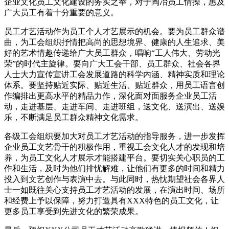
企业文化员工文化建设的务实之举，对于陶冶员工情操，惠及
广大员工有着十分重要的意义。
员工才艺活动作为员工个人才艺展示的机会。要为员工群众谱
曲，为工会组织抒情把高尚的思想境界、健康的人生追求、美
好的艺术情趣传递给广大员工群众，唱响“工人伟大、劳动光
荣”的时代主旋律。要向广大工会干部、员工群众、社会各界
人士大力宣传宣讲工会发展道路的科学内涵、精神实质和理论
体系。要坚持贴近实际、贴近生活、贴近群众，用员工语言创
作编排出更高水平的精品力作，深化面对面服务企业员工活
动，走进基层、走进车间、走进班组，送文化、送演出、送娱
乐，不断满足员工群众精神文化需求。
各级工会组织要加大对员工才艺活动的指导服务，进一步发挥
企业员工文艺骨干的积极作用，重视工会文化人才的发现和培
养，为员工文化人才展示才能搭建平台。要切实关心职员的工
作和生活，及时为他们排忧解难，让他们有更多的时间和精力
投入到文艺创作与表演中去。与此同时，热忱期望社会各界人
士一如既往关心支持员工才艺活动的发展，在演出时间、场所
和经费上予以保障，努力打造具有XXX特色的员工文化，让
更多员工享受到先进文化的繁荣成果。