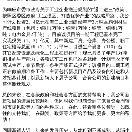
为响应市委市政府关于工业企业搬迁规划的“退二进三”政策，
按照区委区政府“工业强区、打造优势产业”的战略思路，我公
司计划投资2。4亿元在海口工业园建设年产3万吨高精铜材生
产线项目（包括：铜排1万吨；铜带1万吨；铜管、铜棒1万
吨；电力金具2千吨）。目前该项目的一期工程已基本完工，
实现投资（1。3）亿元，其中新建厂房、仓库、办公楼、职工
住宅楼等总面积（7。7）万平米，引进生产设备（110）台，
其它配套设施及绿化工程正在进行中；现已具备了年产1万吨
铜排的生产能力，各项试车工作也已准备就绪，计划于农历年
底试生产，春节后第一条生产线正式投产；该项目的二期工程
正在做前期准备工作，主要包括新项目产品及设备的引进和人
才招募计划，以及新铜人下属子公司、合资公司的新建项目和
整体搬迁规划。
总的来说，在各级政府和社会各方面的支持帮助下，我公司新
建项目的进展比较顺利，但同时我们也感受到了来自资金周转
和市场风险等方面的种种压力，在此，还希望各位领导一如既
往的支持我们，在融资、政策等方面给予我们更多、更大的帮
助！
回顾新铜人近十年来的发展历史，从幼稚到不断成熟，从弱小