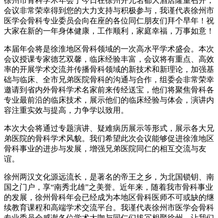
徐州市骨科学术年会于今日在徐州开元名都大酒店隆重召开，
会议非常荣幸得到您的大力支持与积极参与，我谨代表徐州市
医学会骨科专业委员会向在座的各位同仁朋友们拜个早年！祝
大家在新的一年身体健康，工作顺利，家庭幸福，万事如意！
本届年会将是徐淮地区骨科领域的一次高水平学术盛会。本次
会议授课专家德艺双馨，临床经验丰富，会议将有重点、高效
率的开展学术交流并传播骨科领域的新技术和新理论，加强基
础与临床、全市兄弟医院骨科的沟通与合作，组委会非常荣幸
邀请到省内外骨科学术名家前来传经送宝，他们将聚焦骨科各
专业最前沿的临床技术，展示他们的临床经验与体会，演讲内
容注重实效与提高，力争学以致用。
本次大会将通过专题演讲、疑难病历展示等形式，展示各大兄
弟医院的骨科学术风貌。我们希望此次会议能够促进徐淮地区
骨科事业的进步与发展，增强兄弟医院同仁的相互交流与友
谊。
徐州两汉文化源远流长，是著名的帝王之乡，为北国锁钥、南
国之门户，享“南秀北雄”之美誉。近年来，随着我市骨科事业
的发展，徐州骨科年会已经成为本地区骨科医师不可或缺的继
续教育课程和高端学术交流平台。我谨代表徐州市医学会骨科
专业委员会感谢各位学术大咖与同仁们拔冗相聚徐州，让我们