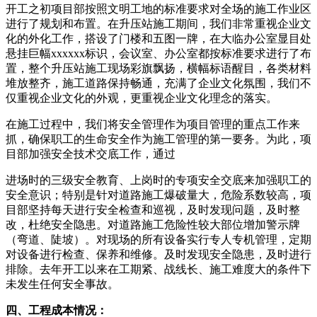
开工之初项目部按照文明工地的标准要求对全场的施工作业区
进行了规划和布置。在升压站施工期间，我们非常重视企业文
化的外化工作，搭设了门楼和五图一牌，在大临办公室显目处
悬挂巨幅xxxxxx标识，会议室、办公室都按标准要求进行了布
置，整个升压站施工现场彩旗飘扬，横幅标语醒目，各类材料
堆放整齐，施工道路保持畅通，充满了企业文化氛围，我们不
仅重视企业文化的外观，更重视企业文化理念的落实。
在施工过程中，我们将安全管理作为项目管理的重点工作来
抓，确保职工的生命安全作为施工管理的第一要务。为此，项
目部加强安全技术交底工作，通过
进场时的三级安全教育、上岗时的专项安全交底来加强职工的
安全意识；特别是针对道路施工爆破量大，危险系数较高，项
目部坚持每天进行安全检查和巡视，及时发现问题，及时整
改，杜绝安全隐患。对道路施工危险性较大部位增加警示牌
（弯道、陡坡）。对现场的所有设备实行专人专机管理，定期
对设备进行检查、保养和维修。及时发现安全隐患，及时进行
排除。去年开工以来在工期紧、战线长、施工难度大的条件下
未发生任何安全事故。
四、工程成本情况：