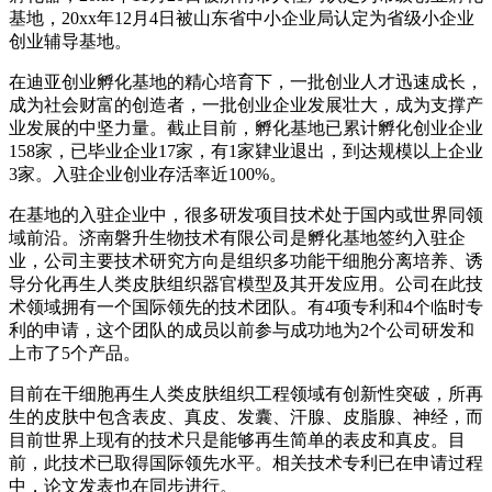
基地，20xx年12月4日被山东省中小企业局认定为省级小企业
创业辅导基地。
在迪亚创业孵化基地的精心培育下，一批创业人才迅速成长，
成为社会财富的创造者，一批创业企业发展壮大，成为支撑产
业发展的中坚力量。截止目前，孵化基地已累计孵化创业企业
158家，已毕业企业17家，有1家肄业退出，到达规模以上企业
3家。入驻企业创业存活率近100%。
在基地的入驻企业中，很多研发项目技术处于国内或世界同领
域前沿。济南磐升生物技术有限公司是孵化基地签约入驻企
业，公司主要技术研究方向是组织多功能干细胞分离培养、诱
导分化再生人类皮肤组织器官模型及其开发应用。公司在此技
术领域拥有一个国际领先的技术团队。有4项专利和4个临时专
利的申请，这个团队的成员以前参与成功地为2个公司研发和
上市了5个产品。
目前在干细胞再生人类皮肤组织工程领域有创新性突破，所再
生的皮肤中包含表皮、真皮、发囊、汗腺、皮脂腺、神经，而
目前世界上现有的技术只是能够再生简单的表皮和真皮。目
前，此技术已取得国际领先水平。相关技术专利已在申请过程
中，论文发表也在同步进行。