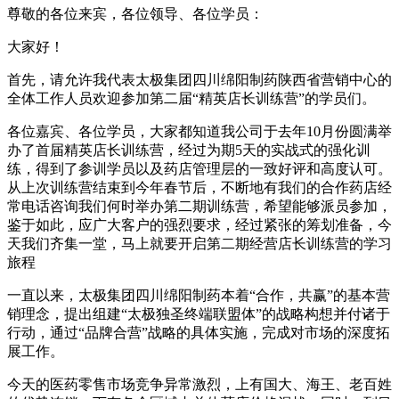
尊敬的各位来宾，各位
领导
、各位学员：
大家好！
首先，请允许我代表太极集团四川绵阳制药陕西省营销中心的
全体工作人员欢迎参加
第二届
“精英店长训练营”的学员们。
各位嘉宾、各位学员，大家都知道我公司于去年10月份圆满举
办了首届精英店长训练营，经过为期5天的实战式的强化训
练，得到了参训学员以及药店管理层的一致好评和高度认可。
从上次训练营结束到今年春节后，不断地有我们的合作药店经
常电话咨询我们何时举办第二期训练营，希望能够派员参加，
鉴于如此，应广大客户的强烈要求，经过紧张的筹划准备，今
天我们齐集一堂，马上就要开启第二期经营店长训练营的学习
旅程
一直以来，太极集团四川绵阳制药本着“合作，共赢”的基本营
销理念，提出组建“太极独圣终端联盟体”的战略构想并付诸于
行动，通过“品牌合营”战略的具体实施，完成对市场的深度拓
展工作。
今天的医药零售市场竞争异常激烈，上有国大、海王、老百姓