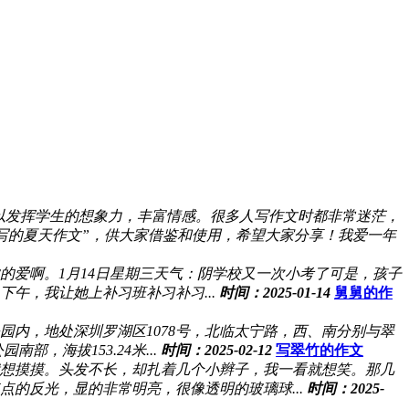
以发挥学生的想象力，丰富情感。很多人写作文时都非常迷茫，
写的夏天作文”，供大家借鉴和使用，希望大家分享！我爱一年
的爱啊。1月14日星期三天气：阴学校又一次小考了可是，孩子
午，我让她上补习班补习补习...
时间：2025-01-14
舅舅的作
园内，地处深圳罗湖区1078号，北临太宁路，西、南分别与翠
，海拔153.24米...
时间：2025-02-12
写翠竹的作文
就想摸摸。头发不长，却扎着几个小辫子，我一看就想笑。那几
的反光，显的非常明亮，很像透明的玻璃球...
时间：2025-