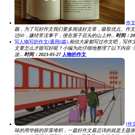
作
颖，为了写好作文我们要多阅读好文章，吸取优点。作文
过60，嫌经常没事干，便在屋子后头的山上种...
时间：202
写人物写的作文(通用6篇)
相信大家都写过作文吧，写作
文要怎么才能写好呢？小编为此仔细地整理了以下内容《
波...
时间：2023-05-27
人物的作文
[作
味的用华丽的辞藻堆积，一篇好作文最忌讳的就是主题涣