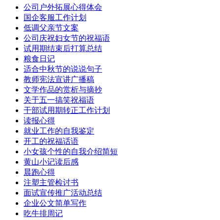
公司户外拓展心得体会
国企客服工作计划
低调父亲节文案
公司庆祝妇女节的祝福语
试用期结束后打算总结
粮食日记
适合中秋节的说说句子
教师宪法宣讲广播稿
文学作品的赏析与摘抄
关于五一搞笑祝福语
干部试用期转正工作计划
读报心得
就业工作的自我鉴定
开工的祝福话语
小女孩个性的自我介绍简短
黄山小记读后感
晨跑心得
注塑主管检讨书
面试宣传推广活动总结
企业公文简单写作
吃牛排周记