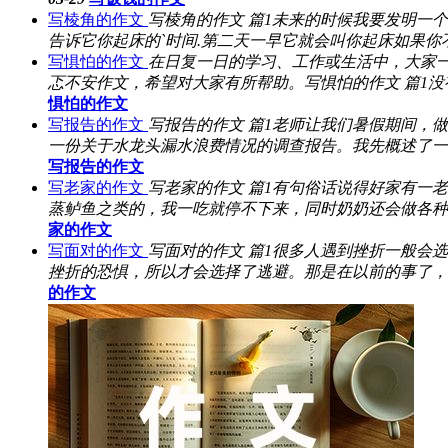
写棱角的作文
写棱角的作文 篇1未来的时候我要发明一个
告诉它你起床的`时间.第二天一早它就会叫你起床如果你
写惧怕的作文
在日复一日的学习、工作或生活中，大家
忑不安作文，希望对大家有所帮助。写惧怕的作文 篇1没
惧怕的作文
写报告的作文
写报告的作文 篇1老师让我们暑假期间，
一份关于水龙头漏水浪费情况的调查报告。我先概述了一
写报告的作文
写老家的作文
写老家的作文 篇1有句俗话说得好家有一
蒸鲈鱼之类的，我一吃就停不下来，同时奶奶还会做各种
家的作文
写面对的作文
写面对的作文 篇1很多人遇到挫折一般会
挫折的恐惧，所以才会选择了逃避。那是在以前的事了，
的作文