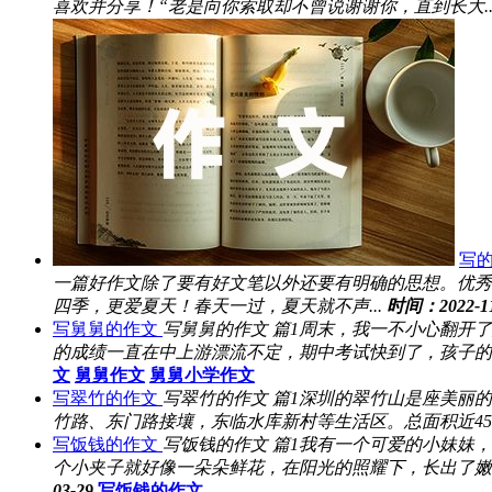
喜欢并分享！“老是向你索取却不曾说谢谢你，直到长大..
写
一篇好作文除了要有好文笔以外还要有明确的思想。优秀
四季，更爱夏天！春天一过，夏天就不声...
时间：2022-11
写舅舅的作文
写舅舅的作文 篇1周末，我一不小心翻开
的成绩一直在中上游漂流不定，期中考试快到了，孩子的
文
舅舅作文
舅舅小学作文
写翠竹的作文
写翠竹的作文 篇1深圳的翠竹山是座美丽
竹路、东门路接壤，东临水库新村等生活区。总面积近45.1
写饭钱的作文
写饭钱的作文 篇1我有一个可爱的小妹妹
个小夹子就好像一朵朵鲜花，在阳光的照耀下，长出了嫩
03-29
写饭钱的作文