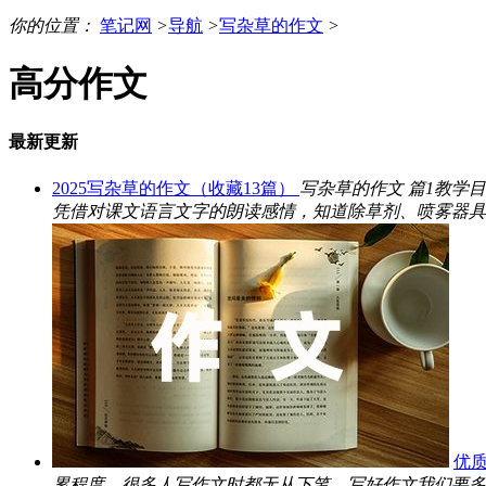
你的位置：
笔记网
>
导航
>
写杂草的作文
>
高分作文
最新更新
2025写杂草的作文（收藏13篇）
写杂草的作文 篇1教学
凭借对课文语言文字的朗读感情，知道除草剂、喷雾器具有
优质
累程度。很多人写作文时都无从下笔，写好作文我们要多