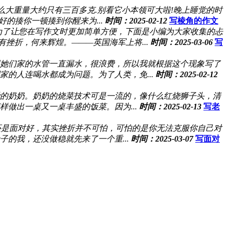
那么大重量大约只有三百多克.别看它小本领可大啦!晚上睡觉的时
的揍你一顿揍到你醒来为...
时间：2025-02-12
写棱角的作文
为了让您在写作文时更加简单方便，下面是小编为大家收集的忐
挫折，何来辉煌。———英国海军上将...
时间：2025-03-06
写
现她们家的水管一直漏水，很浪费，所以我就根据这个现象写了
的人连喝水都成为问题。为了人类，免...
时间：2025-02-12
爱的奶奶。奶奶的烧菜技术可是一流的，像什么红烧狮子头，清
做出一桌又一桌丰盛的饭菜。因为...
时间：2025-02-13
写老
还是面对好，其实挫折并不可怕，可怕的是你无法克服你自己对
的我，还没做稳就先来了一个重...
时间：2025-03-07
写面对