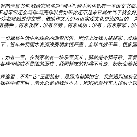
智能信息书包.我给它取名叫“帮手”.帮手的体积有一本语文书
不起床它还会骂你.骂完你以后如果你还不起来它就生气了就会好好
一定都接触过作文吧，借助作文人们可以实现文化交流的目的。
有播种，何来收获；没有辛劳，何来成功；没有，何来荣耀；没有
做一份观察生活中的现象的调查报告。刚好上次我去姥姥家，发
下，近年来我国水资源浪费现象很严重，全球气候干旱，很多国家
老，如有一宝。在我家就有一块乐宝贝儿，那就是令我尊敬、喜
各样带陷或不带陷的面饼，我同样吃的打嘴不肯放。奶奶变着花样
选择逃避，不和“它”正面接触，是因为都惧怕它。我想遇到挫折
我在学骑车时，老天总是和我过不去，刚刚把自行车去掉两个轮子