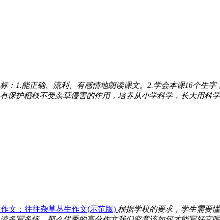
目标：1.能正确、流利、有感情地朗读课文。2.学会本课16个生
保护稻秧不受杂草侵害的作用，培养从小学科学，长大用科学的志
作文：往往杂草丛生作文(示范版)
根据学校的要求，学生需要懂
读多写多练。那么优秀的高分作文我们究竟该如何才能写好它呢