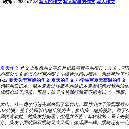
.
时间：2022-07-23
写人的作文
写人写事的作文
写人作文
的夏天作文
作文上稚嫩的文字总是记载着青春的模样，作文，可
的高分作文是怎么样写的呢？小编通过精心筛选，为您整理了“
-23
夏天关于写蝉的作文
夏天的作文
小学生写夏天高温的作文
了妈妈的日记本。那本带着淡淡馨香的笔记本带着妈妈对我的浓浓
成绩也成了问题。可是，孩子依然我行我素不把考试当一回事。下
的大山。从一扇小门进去就来到了翠竹山。翠竹山位于深圳翠竹公
3公顷。整个公园以山地丘陵为主，多山头，地势较陡。位于公园南部
，我很喜欢她。她头发特别黑，但是并不密，却软软的，看上去
芽。头发下面的那双眼睛又大又圆，像汤圆一样。眼睛还有一点点