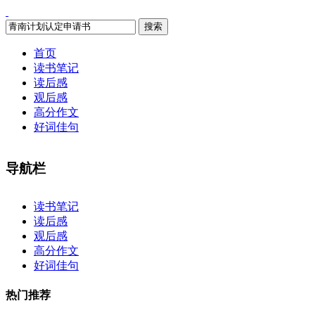
搜索
首页
读书笔记
读后感
观后感
高分作文
好词佳句
导航栏
×
读书笔记
读后感
观后感
高分作文
好词佳句
热门推荐