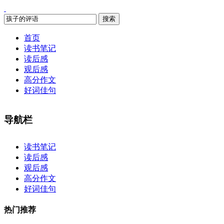
搜索
首页
读书笔记
读后感
观后感
高分作文
好词佳句
导航栏
×
读书笔记
读后感
观后感
高分作文
好词佳句
热门推荐