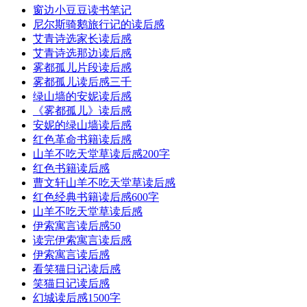
窗边小豆豆读书笔记
尼尔斯骑鹅旅行记的读后感
艾青诗选家长读后感
艾青诗选那边读后感
雾都孤儿片段读后感
雾都孤儿读后感三千
绿山墙的安妮读后感
《雾都孤儿》读后感
安妮的绿山墙读后感
红色革命书籍读后感
山羊不吃天堂草读后感200字
红色书籍读后感
曹文轩山羊不吃天堂草读后感
红色经典书籍读后感600字
山羊不吃天堂草读后感
伊索寓言读后感50
读完伊索寓言读后感
伊索寓言读后感
看笑猫日记读后感
笑猫日记读后感
幻城读后感1500字