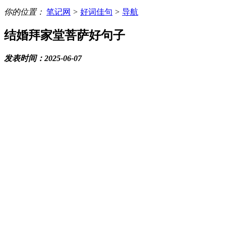
你的位置：
笔记网
>
好词佳句
>
导航
结婚拜家堂菩萨好句子
发表时间：2025-06-07
结婚拜家堂菩萨好句子(通用97句)。
在现在的社会生活中，许多人都接触过一些比较经典的对联吧
联，欢迎阅读，希望大家能够喜欢。
☘︎ 祝愿你们相亲相爱，相敬如宾，一百年不动摇！
☘︎ 千里姻缘一线牵，恭喜你觅得好良缘；有缘千里来相会，
☘︎ 承诺两个字而已，无需漂亮高贵华丽，两个人一纸婚书，
新婚贺语，新婚快乐，早生贵子，到白头。
☘︎ 日里想着你，夜里念着你，梦里绕着你，眼里望着你，手
☘︎ 上联：正过新年传来阵阵欢呼载歌载舞 下联：清如明镜照