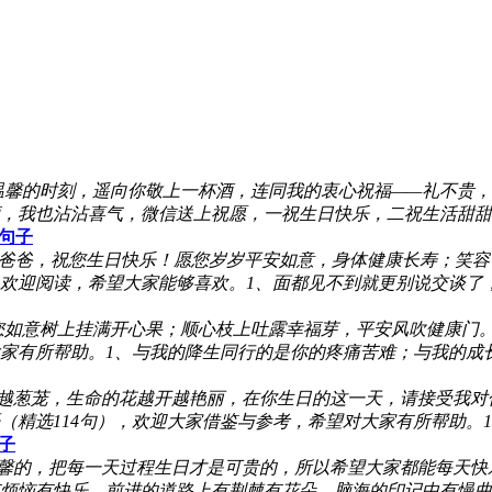
温馨的时刻，遥向你敬上一杯酒，连同我的衷心祝福——礼不贵
，我也沾沾喜气，微信送上祝愿，一祝生日快乐，二祝生活甜甜
句子
爸爸，祝您生日快乐！愿您岁岁平安如意，身体健康长寿；笑容
欢迎阅读，希望大家能够喜欢。1、面都见不到就更别说交谈了
您如意树上挂满开心果；顺心枝上吐露幸福芽，平安风吹健康门
家有所帮助。1、与我的降生同行的是你的疼痛苦难；与我的成
越葱茏，生命的花越开越艳丽，在你生日的这一天，请接受我对
（精选114句），欢迎大家借鉴与参考，希望对大家有所帮助。
子
馨的，把每一天过程生日才是可贵的，所以希望大家都能每天快
里有烦恼有快乐，前进的道路上有荆棘有花朵，脑海的印记中有慢