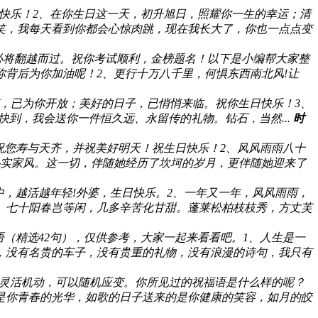
快乐！2、在你生日这一天，初升旭日，照耀你一生的幸运；清
笑，我每天看到你都会心惊肉跳，现在我长大了，你也一点点变
必将翻越而过。祝你考试顺利，金榜题名！以下是小编帮大家整
你背后为你加油呢！2、更行十万八千里，何惧东西南北风!让
鲜花，已为你开放；美好的日子，已悄悄来临。祝你生日快乐！3、
到，我会送你一件恒久远、永留传的礼物。钻石，当然...
时
祝您寿与天齐，并祝美好明天！祝生日快乐！2、风风雨雨八十
实家风。这一切，伴随她经历了坎坷的岁月，更伴随她迎来了
，越活越年轻!外婆，生日快乐。2、一年又一年，风风雨雨，
、七十阳春岂等闲，几多辛苦化甘甜。蓬莱松柏枝枝秀，方丈芙
（精选42句），仅供参考，大家一起来看看吧。1、人生是一
，没有名贵的车子，没有贵重的礼物，没有浪漫的诗句，我只有
灵活机动，可以随机应变。你所见过的祝福语是什么样的呢？
的是你青春的光华，如歌的日子送来的是你健康的笑容，如月的皎