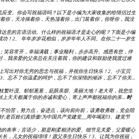
机应变。你会写祝福语吗？以下是小编为大家收集的给情侣过生
背着你，天冷揣着你，天热顶着你，出门装着你，你呀你，我没
情达意的言语活动。什么样的祝福语才是走心的呢？下面是小编
功！2、 年年岁岁花相似，岁岁年年人不同。在你二十一岁生
；笑容常开，幸福满载；事业顺利，步步高升。感恩有您，伴
时，我亲爱的父亲总在关注着我，你的建议和鼓励使我渡过难
上写出对你无穷的思念与祝福，并祝你生日快乐！2、小宝贝
、忘不了你温柔的呵护，忘不了你深情的倾诉，忘不了你关...
枝繁叶茂、郁郁葱葱，庇荫亲朋、美丽大地！老大哥，祝您生
上天天都属于你的赤诚和爱心，寄上声声都祝福你的亲...
时
要不怕苦，努力点，奋进点，该向前向前，该勇敢勇敢，党会陪
;老百姓们真骄傲!为中国共产党建党__周年喝彩!3、建党节
动的表率；言语少，那是刚柔相济的爱。细节见关爱，父爱暖心
长长，儿女的祝福绵绵！愿父亲生日快乐！3、让我为你祝福，