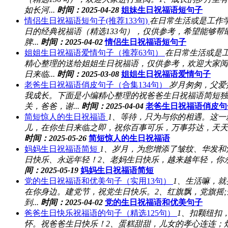
如长河...
时间：2025-04-28
姐妹生日祝福语短句子
情侣生日祝福语短句子(推荐133句)
在日常生活或是工作
日的经典祝福语（精选133句），仅供参考，希望能够
脾...
时间：2025-04-02
情侣生日祝福语短句子
姐姐生日祝福语爱情句子（推荐63句）
在日常生活或是
精心整理的送给姐姐生日祝福语，仅供参考，欢迎大家阅
日来临...
时间：2025-03-08
姐姐生日祝福语爱情句子
老爸生日祝福语俏皮句子（合集134句）
岁月匆匆，父爱
我成长。下面是小编精心整理的祝爸爸生日祝福语简短独
关，爸爸，谢...
时间：2025-04-04
老爸生日祝福语俏皮句
简短惊人的生日祝福语
1、等待，只为与你的相遇。这
儿，在你生日来临之即，祝你百事可乐，万事芬达，天天
时间：2025-05-26
简短惊人的生日祝福语
妈妈生日祝福语简短
1、岁月，为您增添了皱纹、华发
日快乐、永远年轻！2、老妈生日快乐，越来越年轻，你永
间：2025-05-19
妈妈生日祝福语简短
党的生日祝福语和优美句子（实用13句）
1、生活嘛，
在你身边。建党节，祝党生日快乐。2、红旗飘，党旗摇;全
到...
时间：2025-04-02
党的生日祝福语和优美句子
爸爸生日快乐祝福语的句子（精选125句）
1、扣颗纽扣
怀。祝爸爸生日快乐！2、蛋糕甜甜，儿女的孝心连连；