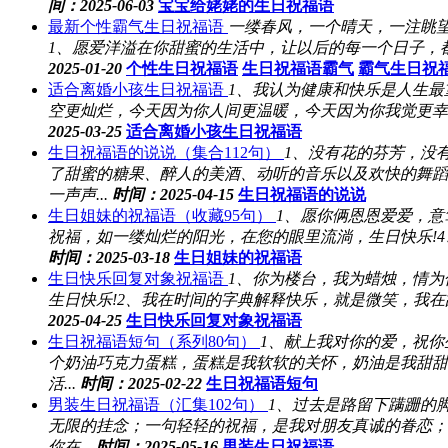
间：2025-06-03
宝宝给姥姥的生日祝福语
最新个性霸气生日祝福语
一缕春风，一个晴天，一注眺
1、愿爱洋溢在你甜蜜的生活中，让以后的每一个日子，都
2025-01-20
个性生日祝福语
生日祝福语霸气
霸气生日祝
适合离婚小孩生日祝福语
1、我认为健康和快乐是人生最
空更灿烂，今天因为你人间更温暖，今天因为你我觉更幸福
2025-03-25
适合离婚小孩生日祝福语
生日祝福语的说说（集合112句）
1、没有花的芬芳，没
了甜蜜的糖果、醉人的美酒、动听的音乐以及欢快的舞蹈
一声声...
时间：2025-04-15
生日祝福语的说说
生日姐妹的祝福语（收藏95句）
1、愿你俩恩恩爱爱，意
祝福，如一缕灿烂的阳光，在您的眼里流淌，生日快乐!4
时间：2025-03-18
生日姐妹的祝福语
生日快乐回复对象祝福语
1、你为楼台，我为蜡烛，情为
生日快乐!2、我在时间的字典解释快乐，就是微笑，我在
2025-04-25
生日快乐回复对象祝福语
生日祝福语短句（系列80句）
1、献上我对你的爱，祝
个奶油巧克力蛋糕，蛋糕是我软软的关怀，奶油是我甜甜
活...
时间：2025-02-22
生日祝福语短句
男装生日祝福语（汇集102句）
1、过去是路留下蹒跚的
无限的挂念；一句轻轻的祝福，是我对朋友真诚的眷恋；
你在...
时间：2025-05-16
男装生日祝福语