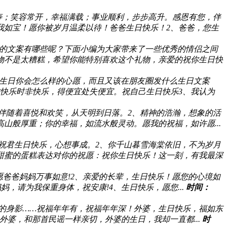
寿；笑容常开，幸福满载；事业顺利，步步高升。感恩有您，伴
我如宝！愿你被岁月温柔以待！爸爸生日快乐！2、爸爸，您生
的文案有哪些呢？下面小编为大家带来了一些优秀的情侣之间
礼物不是太糟糕，希望你能特别喜欢这个礼物，亲爱的祝你生日快
生日你会怎么样的心愿，而且又该在朋友圈发什么生日文案
求快乐时非快乐，得便宜处失便宜。祝自己生日快乐3、我认为
伴随着喜悦和欢笑，从天明到日落。2、精神的浩瀚，想象的活
山般厚重；你的幸福，如流水般灵动。愿我的祝福，如许愿...
祝君生日快乐，心想事成。2、你千山暮雪海棠依旧，不为岁月
甜蜜的蛋糕表达对你的祝愿：祝你生日快乐！这一刻，有我最深
愿爸爸妈妈万事如意!2、亲爱的长辈，生日快乐！愿您的心境如
，请为我保重身体，祝安康!4、生日快乐，愿您...
时间：
的身影……祝福年年有，祝福年年深！外婆，生日快乐，福如东
外婆，和那首民谣一样亲切，外婆的生日，我却一直都...
时