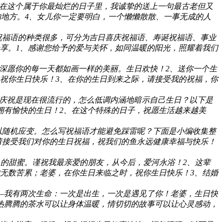
、在这个属于你最灿烂的日子里，我诚挚的送上一句最古老但又
的地方。4、女儿你一定要明白，一个懒懒散散、一事无成的人
祝福语的种类很多，可分为吉日喜庆祝福语、寿诞祝福语、事业
享。1、感谢您给予的爱与关怀，如同温暖的阳光，照耀着我们
深愿你的每一天都如画一样的美丽。生日欢快！2、送你一个生
祝你生日快乐！3、在你的生日到来之际，请接受我的祝福，你
圈庆祝是现在很流行的，怎么低调内涵地暗示自己生日？以下是
拥有愉快的生日！2、在这个特殊的日子，祝愿生活越来越美
以随机应变。怎么写祝福语才能避免踩雷呢？下面是小编收集整
请接受我们对你的生日祝福，祝我们的鱼永远健康幸福与快乐！
人的甜蜜。谨祝我最亲爱的朋友，从今后，爱河永浴！2、这辈
无数苦累；老婆，在你生日来临之时，祝你生日快乐！3、结婚
—我有两次生命：一次是出生，一次是遇见了你！老婆，生日快
、热腾腾的茶水可以让身体温暖，情切切的故事可以让心灵感动，