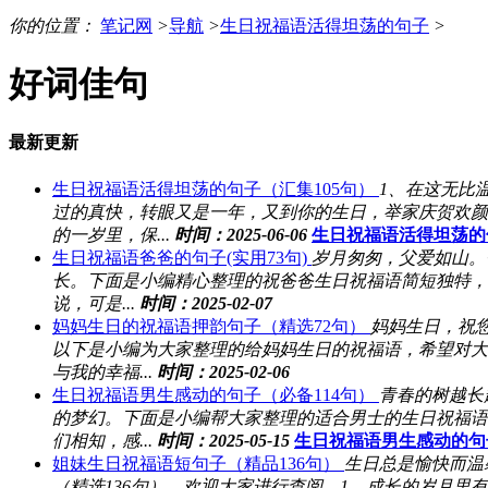
你的位置：
笔记网
>
导航
>
生日祝福语活得坦荡的句子
>
好词佳句
最新更新
生日祝福语活得坦荡的句子（汇集105句）
1、在这无比
过的真快，转眼又是一年，又到你的生日，举家庆贺欢颜
的一岁里，保...
时间：2025-06-06
生日祝福语活得坦荡的
生日祝福语爸爸的句子(实用73句)
岁月匆匆，父爱如山。
长。下面是小编精心整理的祝爸爸生日祝福语简短独特，
说，可是...
时间：2025-02-07
妈妈生日的祝福语押韵句子（精选72句）
妈妈生日，祝
以下是小编为大家整理的给妈妈生日的祝福语，希望对大
与我的幸福...
时间：2025-02-06
生日祝福语男生感动的句子（必备114句）
青春的树越长
的梦幻。下面是小编帮大家整理的适合男士的生日祝福语
们相知，感...
时间：2025-05-15
生日祝福语男生感动的句
姐妹生日祝福语短句子（精品136句）
生日总是愉快而温
（精选136句），欢迎大家进行查阅。1、成长的岁月