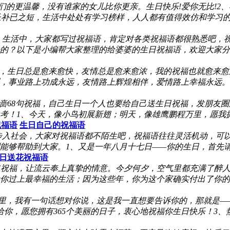
们的更温馨，没有谁家的女儿比你更亲。生日快乐!爱你无比!2
之长补已之短，生活中处处有学习榜样，人人都有值得效仿和学习
、生活中，大家都写过祝福语，肯定对各类祝福语都很熟悉吧，
的？以下是小编帮大家整理的给婆婆的生日祝福语，欢迎大家分
短，生日总是愈来愈快，友情总是愈来愈浓，我的祝福也就愈来愈
，事业路上功成永远，友情路上辉煌相伴，爱情路上幸福永远。
啬68句祝福，自己生日一个人也要给自己送生日祝福，发朋友
参考！1、今天，像小鸟初展新翅；明天，像雄鹰鹏程万里，愿我
祝福语
生日自己的祝福语
步入社会，大家对祝福语都不陌生吧，祝福语往往灵活机动，可
望能够帮助到大家。1、又是一年八月十七日——你的生日，首先
日送花祝福语
`祝福，让流云奉上真挚的情意。今夕何夕，空气里都充满了醉
你过上最幸福的生活；因为这些年，你为这个家确实付出了你的
子里，我有一句话想对你说，这是我一直想要告诉你的，那就是—
给你，愿您拥有365个美丽的日子，衷心地祝福你生日快乐！3