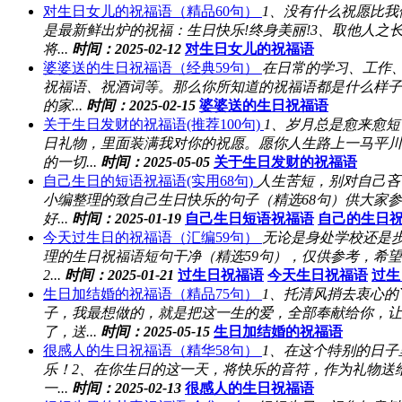
对生日女儿的祝福语（精品60句）
1、没有什么祝愿比我
是最新鲜出炉的祝福：生日快乐!终身美丽!3、取他人
将...
时间：2025-02-12
对生日女儿的祝福语
婆婆送的生日祝福语（经典59句）
在日常的学习、工作
祝福语、祝酒词等。那么你所知道的祝福语都是什么样子
的家...
时间：2025-02-15
婆婆送的生日祝福语
关于生日发财的祝福语(推荐100句)
1、岁月总是愈来愈
日礼物，里面装满我对你的祝愿。愿你人生路上一马平川
的一切...
时间：2025-05-05
关于生日发财的祝福语
自己生日的短语祝福语(实用68句)
人生苦短，别对自己吝
小编整理的致自己生日快乐的句子（精选68句）供大家
好...
时间：2025-01-19
自己生日短语祝福语
自己的生日
今天过生日的祝福语（汇编59句）
无论是身处学校还是
理的生日祝福语短句干净（精选59句），仅供参考，希
2...
时间：2025-01-21
过生日祝福语
今天生日祝福语
过生
生日加结婚的祝福语（精品75句）
1、托清风捎去衷心的
子，我最想做的，就是把这一生的爱，全部奉献给你，让
了，送...
时间：2025-05-15
生日加结婚的祝福语
很感人的生日祝福语（精华58句）
1、在这个特别的日
乐！2、在你生日的这一天，将快乐的音符，作为礼物送
一...
时间：2025-02-13
很感人的生日祝福语