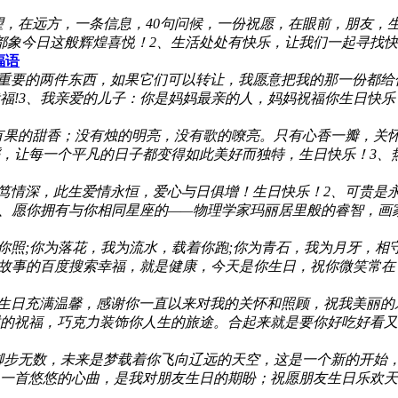
望，在远方，一条信息，40句问候，一份祝愿，在眼前，朋友，
象今日这般辉煌喜悦！2、生活处处有快乐，让我们一起寻找快乐
福语
重要的两件东西，如果它们可以转让，我愿意把我的那一份都给你!
!3、我亲爱的儿子：你是妈妈最亲的人，妈妈祝福你生日快乐，
有果的甜香；没有烛的明亮，没有歌的嘹亮。只有心香一瓣，关
，让每一个平凡的日子都变得如此美好而独特，生日快乐！3、
笃情深，此生爱情永恒，爱心与日俱增！生日快乐！2、可贵是永
、愿你拥有与你相同星座的——物理学家玛丽居里般的睿智，画家
你照;你为落花，我为流水，载着你跑;你为青石，我为月牙，相
故事的百度搜索幸福，就是健康，今天是你生日，祝你微笑常在，
你生日充满温馨，感谢你一直以来对我的关怀和照顾，祝我美丽的
的祝福，巧克力装饰你人生的旅途。合起来就是要你好吃好看又
脚步无数，未来是梦载着你飞向辽远的天空，这是一个新的开始
一首悠悠的心曲，是我对朋友生日的期盼；祝愿朋友生日乐欢天