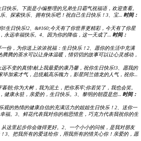
生日快乐。下面是小编整理的兄弟生日霸气祝福语，欢迎查看。
、探索快乐、拥有快乐吧！祝自己生日快乐！3、宝...
时间：
生日快乐!2、&#160;今天有了你世界更精彩，今天有了你星
永远幸福快乐。4、因为你的降临，这一天成了...
时间：
怀一份，为你送上浓浓祝福：生日快乐！2、愿你的生活中充满
热腾腾的茶水可以让身体温暖，情切切的故事可以让心灵感动，
远不变的真情!献上我最爱的康乃馨，祝你生日快乐!3、愿我的
毕加索才气，总统戴高乐魄力，影星阿兰德龙的人气，祝你...
守暮朝;你为大树，我为泥土，把你系牢;你若笑了，我也会笑。
健康永驻，亲爱的，生日快乐。3、黎明的朝霞是您...
时间：
乐观的热情的健康自信的充满活力的姐姐生日快乐！2、送你一
幸福。3、鲜花代表我对你的相思情意，巧克力代表我祝你的生
，从这里起步你会做得更好。2、一个小小的问候，是我对朋友
！3、把我所有的爱送给你，用我所有的情关心你！亲爱的，愿