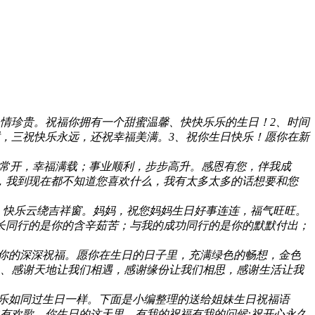
，情珍贵。祝福你拥有一个甜蜜温馨、快快乐乐的生日！2、时间
，三祝快乐永远，还祝幸福美满。3、祝你生日快乐！愿你在新
常开，幸福满载；事业顺利，步步高升。感恩有您，伴我成
，我到现在都不知道您喜欢什么，我有太多太多的话想要和您
。快乐云绕吉祥窗。妈妈，祝您妈妈生日好事连连，福气旺旺。
长同行的是你的含辛茹苦；与我的成功同行的是你的默默付出；
你的深深祝福。愿你在生日的日子里，充满绿色的畅想，金色
1、感谢天地让我们相遇，感谢缘份让我们相思，感谢生活让我
乐如同过生日一样。下面是小编整理的送给姐妹生日祝福语
曲有欢歌。你生日的这天里，有我的祝福有我的问候:祝开心永久