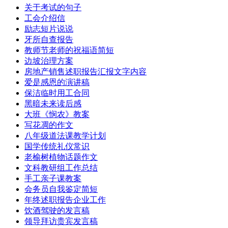
关于考试的句子
工会介绍信
励志短片说说
牙所自查报告
教师节老师的祝福语简短
边坡治理方案
房地产销售述职报告汇报文字内容
爱是感恩的演讲稿
保洁临时用工合同
黑暗未来读后感
大班《悯农》教案
写花凋的作文
八年级道法课教学计划
国学传统礼仪常识
老榆树植物话题作文
文科教研组工作总结
手工亲子课教案
会务员自我鉴定简短
年终述职报告企业工作
饮酒驾驶的发言稿
领导拜访贵宾发言稿