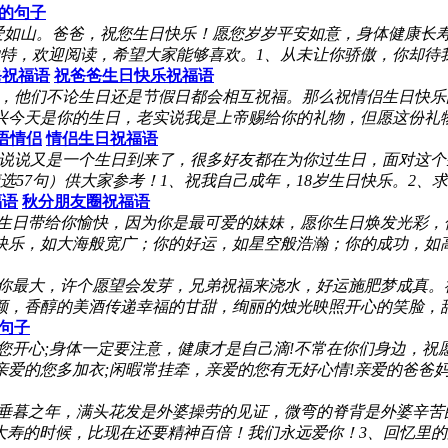
的句子
爱如山。爸爸，祝您生日快乐！愿您岁岁平安如意，身体健康长
特，欢迎阅读，希望大家能够喜欢。1、从未让你骄傲，你却待
爸祝福语
祝爸爸生日快乐祝福语
，他们不论生日还是节假日都会相互祝福。那么祝情侣生日快乐
高兴今天是你的生日，老实说我是上帝赐给你的礼物，但愿这份
语情侣
情侣生日祝福语
说说又是一个生日到来了，很多好友都在为你过生日，面对这个
57句）供大家参考！1、祝我自己成年，18岁生日快乐。2、
福语
秋分朋友圈祝福语
的生日带给你愉快，因为你是最可爱的妹妹，愿你生日焕发光彩，
快乐，如大海般宽广；你的好运，如星空般浩瀚；你的成功，如高
日你最大，许个愿望会发芽，兄弟祝福来浇水，好运施肥梦成真。
颜，香醇的美酒传递幸福的甘甜，绚丽的烛光映照开心的笑脸，
句子
您开心;身体一定要注意，健康才是自己滴!不常在你们身边，祝
爱的您多加衣;闲暇常挂牵，亲爱的您有无好心情!亲爱的爸爸妈妈
有垂暮之年，满头花发是外婆操劳的见证，微弯的脊背是外婆辛苦
岁大寿的时候，比现在还要精神百倍！我们永远爱你！3、回忆里的