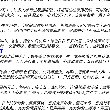
学习中，许多人都写过祝福语吧，祝福语往往灵活机动，可以随
帮助到大家！1、自从爱上你，心就放不下你，走路牵着你，累了
工作学习中，大家都写过祝福语吧，祝福语是人们用语言文字表
读。1、愿姐姐的生日充满惊喜和欢笑，愿你的生活充满幸福和成
如山。爸爸，祝您生日快乐！愿您岁岁平安如意，身体健康长寿
特，欢迎阅读，希望大家能够喜欢。1、当我忧伤时，当我沮丧
子
一刹那迸出的光芒，将要映亮你我漫漫一生。我在那盛开的兰花瓣
哇哈哈，月月乐百事，年年高乐高，心情似雪碧，永远都醒目！3
和沧桑；也馈赠给您阅历、成就与坚强。此刻，您就象一棵大树，
远是我心里最漂亮最好的妈妈。3、日月昌明、松鹤长春。4、献
就要想开点，悠闲点，快乐点，该吃就吃，该喝就喝;做事嘛，就
国上下齐欢笑;苦奋斗，风雨程;回顾史诗泪襟流;共产党，政策好
，系上父亲的爱；摸摸脑袋，那是无言的爱；坚定果敢，那是行
烛光红红，儿女的情意浓浓；歌声美美，儿女的爱心累累；寿面