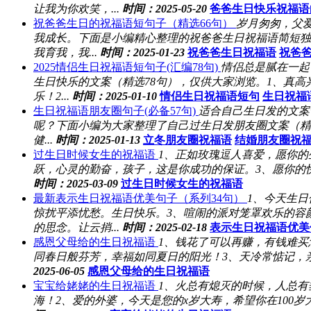
让我为你欢笑，...
时间：2025-05-20
爸爸生日快乐祝福语
祝爸爸生日的祝福语短句子（精选66句）
岁月匆匆，父
我成长。下面是小编精心整理的祝爸爸生日祝福语简短独
我育我，我...
时间：2025-01-23
祝爸爸生日祝福语
祝爸
2025情侣生日祝福语短句子(汇编78句)
情侣总是腻在一起
生日快乐的文案（精选78句），仅供大家浏览。1、真
乐！2...
时间：2025-01-10
情侣生日祝福语短句
生日祝福
生日祝福语朋友圈句子(必备57句)
适合自己生日发的文案
呢？下面小编为大家整理了自己过生日发朋友圈文案（精选
健...
时间：2025-01-13
立冬朋友圈祝福语
结婚朋友圈祝
过生日时候女生的祝福语
1、正如玫瑰逗人喜爱，愿你
跃，心灵的勤奋，孩子，这是你成功的保证。3、愿你的
时间：2025-03-09
过生日时候女生的祝福语
最新表示生日祝福语优美句子（系列34句）
1、今天生
惊扰平添忧愁。生日快乐。3、喧闹的派对笼罩欢乐的容
的思念。让云捎...
时间：2025-02-18
表示生日祝福语优美
感恩父母给的生日祝福语
1、钱花了可以再赚，有钱难买
同春日般芬芳，幸福如同夏日的阳光！3、天冷常惦记，亲
2025-06-05
感恩父母给的生日祝福语
宝宝给姥姥的生日祝福语
1、火总有熄灭的时候，人总
海！2、爱的外婆，今天是您的x岁大寿，希望你在100