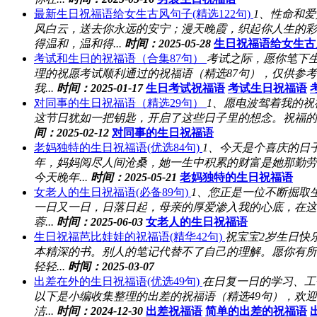
最新生日祝福语给女生古风句子(精选122句)
1、性命和
风白云，送去你永远的安宁；漫天晚霞，织起你人生的彩
得温和，温和得...
时间：2025-05-28
生日祝福语给女生古
考试和生日的祝福语（合集87句）
考试之际，愿你笔下
理的祝愿考试顺利通过的祝福语（精选87句），仅供参
我...
时间：2025-01-17
生日考试祝福语
考试生日祝福语
对同事的生日祝福语（精选29句）
1、愿电波驾着我的祝
这节日犹如一把钥匙，开启了这些日子里的想念。祝福的花
间：2025-02-12
对同事的生日祝福语
老妈独特的生日祝福语(优选84句)
1、今天是个喜庆的日
年，妈妈阅尽人间沧桑，她一生中积累的财富是她那勤劳
今天晚年...
时间：2025-05-21
老妈独特的生日祝福语
女老人的生日祝福语(必备89句)
1、您正是一位不断掘取
一日又一日，日落日起，母亲的厚爱渗入我的心底，在这
蓉...
时间：2025-06-03
女老人的生日祝福语
生日祝福芭比娃娃的祝福语(精华42句)
祝宝宝2岁生日快
本精深的书。别人的笔记代替不了自己的理解。愿你有所
轻轻...
时间：2025-03-07
出差在外的生日祝福语(优选49句)
在日复一日的学习、工
以下是小编收集整理的出差的祝福语（精选49句），欢
洁...
时间：2024-12-30
出差祝福语
简单的出差的祝福语