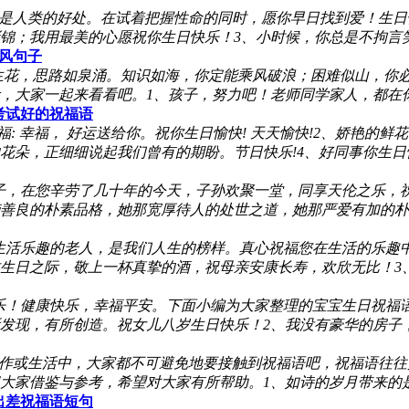
爱是人类的好处。在试着把握性命的同时，愿你早日找到爱！生日
锦；我用最美的心愿祝你生日快乐！3、小时候，你总是不拘言
风句子
生花，思路如泉涌。知识如海，你定能乘风破浪；困难似山，你
考，大家一起来看看吧。1、孩子，努力吧！老师同学家人，都在
考试好的祝福语
福: 幸福， 好运送给你。祝你生日愉快! 天天愉快!2、娇艳的
朵，正细细说起我们曾有的期盼。节日快乐!4、好同事你生日快
子，在您辛劳了几十年的今天，子孙欢聚一堂，同享天伦之乐，
善良的朴素品格，她那宽厚待人的处世之道，她那严爱有加的朴
生活乐趣的老人，是我们人生的榜样。真心祝福您在生活的乐趣中
生日之际，敬上一杯真挚的酒，祝母亲安康长寿，欢欣无比！3
乐！健康快乐，幸福平安。下面小编为大家整理的宝宝生日祝福语
发现，有所创造。祝女儿八岁生日快乐！2、我没有豪华的房子
作或生活中，大家都不可避免地要接触到祝福语吧，祝福语往往
迎大家借鉴与参考，希望对大家有所帮助。1、如诗的岁月带来
出差祝福语短句