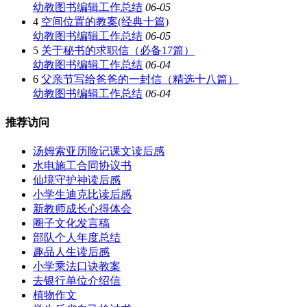
幼教图书编辑工作总结
06-05
4
空间位置的教案(经典十篇)
幼教图书编辑工作总结
06-05
5
关于秘书的求职信（必备17篇）
幼教图书编辑工作总结
06-04
6
父亲节写给爸爸的一封信（精选十八篇）
幼教图书编辑工作总结
06-04
推荐访问
汤姆索亚历险记课文读后感
水电施工合同协议书
仙境守护神读后感
小学生迪克比读后感
新教师成长心得体会
圈子文化发言稿
部队个人年度总结
趣品人生读后感
小学乘法口诀教案
去银行单位介绍信
植物作文