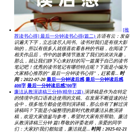
[推
荐读书心得] 最后一分钟读书心得(篇二)
古语有云：发奋
识遍天下字，立志读尽人间书。读书对我们是有很大影
响的，所以有很多人就很喜欢看各种的书籍，在阅读了
相关作品后，书中的故事情节激发了我们的浓浓兴趣，
那么，就让我们静下心来好好的写一篇属于自己的读书
笔记吧！优秀的读书笔记有哪些特点呢？下面是小编为
大家精心推荐的“ 最后一分钟读书心得”，赶紧看...
时
间：2022-07-20
最后一分钟读后感
最后一分钟读后感
400字
最后一分钟读后感700字
廉洁从教演讲稿三分钟(精华12篇)
演讲稿是作为在特定
的情境中供口语表达使用的文稿。在发展不断提速的社
会中，很多地方都会使用到演讲稿，那么你有了解过演
讲稿吗？下面是小编整理的新时代教师廉洁从教演讲
稿，欢迎大家借鉴与参考，希望对大家有所帮助。廉洁
从教演讲稿三分钟 篇1尊敬的评委老师，亲爱的同学
们：大家好!我们都知道，廉洁就是...
时间：2025-02-21