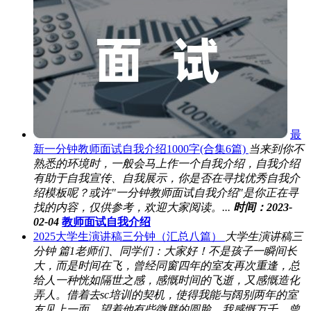
最
新一分钟教师面试自我介绍1000字(合集6篇)
当来到你不
熟悉的环境时，一般会马上作一个自我介绍，自我介绍
有助于自我宣传、自我展示，你是否在寻找优秀自我介
绍模板呢？或许"一分钟教师面试自我介绍"是你正在寻
找的内容，仅供参考，欢迎大家阅读。...
时间：2023-
02-04
教师面试自我介绍
2025大学生演讲稿三分钟（汇总八篇）
大学生演讲稿三
分钟 篇1老师们、同学们：大家好！不是孩子一瞬间长
大，而是时间在飞，曾经同窗四年的室友再次重逢，总
给人一种恍如隔世之感，感慨时间的飞逝，又感慨造化
弄人。借着去sc培训的契机，使得我能与阔别两年的室
友见上一面，望着他有些微胖的圆脸，我感慨万千。曾