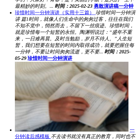
最精妙的时刻。...
时间：2025-02-23
勇敢演讲稿一分钟
珍惜时间一分钟演讲（实用十三篇）
珍惜时间一分钟演
讲 篇1时间，就像人们生命中的匆匆过客，往往在我们
不知不觉中，悄然而去，不留下一丝痕迹。珍惜时间，
就是珍惜每一个短暂的永恒。陶渊明说过：“盛年不重
来，一日难再晨。及时当勉励，岁月不待人。”人生短
暂，我们想要在短暂的时间内取得成功，就要把握住每
一分钟，不要让时间匆匆流逝，更不要...
时间：2025-
05-29
珍惜时间一分钟演讲
一
分钟读后感模板
不去读书就没有真正的教育，同时也不