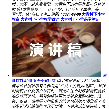
考，大家一起来看看吧。大青树下的小学教案10分钟讲
解 篇1教学目标：1．认识“坝、汉”等10个生字。会
写“晨、绒”等13个字...
时间：2024-09-09
大青树下小学
教案
大青树下小学教学设计
大青树下小学课堂笔记
[演
讲稿范本]健康成长演讲稿
读书笔记吧相关栏目推荐：
健康成长演讲稿有所作为是“生活中的最高境界”。当我
们需要在公众场合发言时，因此在这个时候就需要提前
准备好演讲稿。精彩的演讲可以使听众受到感动、鼓
舞、振奋，值得学习和借鉴的演讲稿模板有哪些呢？读
书笔记吧的编辑推荐你不妨读一下健康成长演讲稿，供