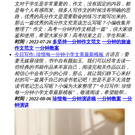
文对于学生是非常重要的，作文，没有固定的内容，都
是每个人有感而发。很多人写作文的时候没有明确的思
路，优秀的高分作文是需要勤奋的练习才能写出来的。
那么一篇优秀的高分作文究竟该怎么写呢？小编收集并
整理了“ 作文：高考一分钟判作文精选一篇”，供大家借
鉴和使用，希望大家分享！高考结束之后，学生和家...
时间：2022-07-26
多坚持一分钟作文范文
一分钟的旅途
作文范文
一分钟教案
今日写作: 珍惜每一分钟小学文章最新模板
古语言：娶
妻无媒毋须恨，书中自有颜如玉。我们可以经常去读一
些经典的书籍作品来丰富自己，阅读完相关作品以后，
相信心中会有不少的心得，那么，就让我们静下心来好
好的写一篇属于自己的读书笔记吧！您是不是不太清楚
读书笔记怎么写呢？小编为大家整理了“今日写作: 珍惜
每一分钟小学文章最新模板”，敬请阅读，希望能帮...
时间：2022-08-06
珍惜每一分钟演讲稿
一分钟教案
一分
钟演讲