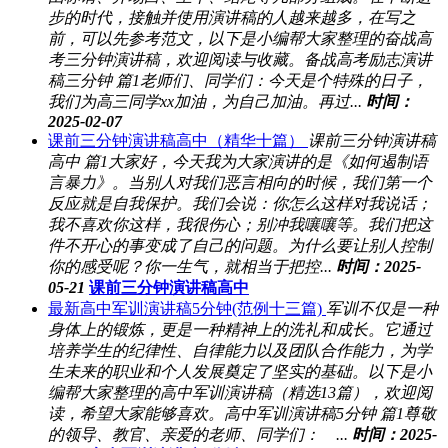
步的时代，接触并使用演讲稿的人越来越多，在写之
前，可以先参考范文，以下是小编帮大家整理的奋战高
考三分钟演讲稿，欢迎阅读与收藏。备战高考励志演讲
稿三分钟 篇1老师们、同学们：今天是个特殊的日子，
我们为高三同学xx加油，为自己加油。再过...
时间：
2025-02-07
课前三分钟演讲稿高中（精华十篇）
课前三分钟演讲稿
高中 篇1大家好，今天我为大家演讲的是《如何遏制语
言暴力》。当别人对我们恶言相向的时候，我们第一个
反应就是自我保护。我们会说：你怎么这样对我说话；
我不喜欢你这样，我很伤心；别冲我嚷嚷等。我们把这
件不开心的事变成了自己的问题。为什么要让别人控制
你的感受呢？你一生气，就相当于把控...
时间：2025-
05-21
课前三分钟演讲稿高中
最新高中军训演讲稿5分钟(范例十三篇)
军训不仅是一种
身体上的锻炼，更是一种精神上的洗礼和成长。它通过
培养学生的纪律性、自律能力以及团队合作能力，为学
生未来的职业和个人发展奠定了坚实的基础。以下是小
编帮大家整理的高中军训演讲稿（精选13篇），欢迎阅
读，希望大家能够喜欢。高中军训演讲稿5分钟 篇1尊敬
的领导、教官、亲爱的老师、同学们： ...
时间：2025-