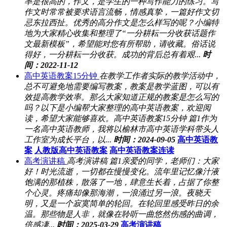
率是很高的，作文，是学生的一种写作能力的练习。写
作文时常常被要求语言流畅，情感真挚，一篇好作文切
忌东拉西扯。优秀的高分作文是怎么样写的呢？小编特
地为大家精心收集和整理了“一分耕耘一分收获话题作
文最新模板”，希望能对您有所帮助，请收藏。俗话说
得好，一分耕耘一分收获。成功的背后总有着艰...
时
间：2022-11-12
高中英语教案15分钟
在教学工作者实际的教学活动中，
总不可避免地需要编写教案，教案是教学蓝图，可以有
效提高教学效率。那么大家知道正规的教案是怎么写的
吗？以下是小编帮大家整理的高中英语教案，欢迎阅
读，希望大家能够喜欢。高中英语教案15分钟 篇1作为
一名高中英语教师，我将以榆林市高中英语学科带头人
工作室为成长平台，以...
时间：2024-09-05
高中英语教
案
人教版高中英语教案
高中英语教案连读
高考演讲稿
高考演讲稿 篇1亲爱的同学，老师们：大家
好！时光流逝，一切都在慢慢变化。流年里记忆像汁液
饱满的那植株，散落了一地，肆意生长着，占据了你整
个心灵。疼痛却像那海潮，一浪涌过另一浪。夜晓天
明，又是一个寂寞简单的轮回。在轮回里感受昨日的余
温。那些物是人非，就像在聆听一曲悠然伤感的曲调，
倍感凄...
时间：2025-03-29
高考演讲稿