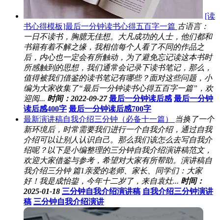
[读
书心得模板]最后一分钟读书心得五百字一篇
古语言：
一日不读书，胸臆无佳想。大凡成功的人士，他们都和
书籍有着不解之缘，我相信每个人看了不同的作品之
后，内心也一定会有所触动，为了避免忘记读这本书时
所感触到的思想，我们通常会记录下读书笔记，那么，
值得被我们借鉴的读书笔记有哪些？面对这些问题，小
编为大家收集了“最后一分钟读书心得五百字一篇”，欢
迎阅...
时间：2022-09-27
最后一分钟读后感
最后一分钟
读后感400字
最后一分钟读后感700字
最新演讲稿自我介绍三分钟（必备十一篇）
当换了一个
新环境后，时常需要我们进行一个自我介绍，通过自我
介绍可以让别人认识自己。那么我们该怎么去写自我介
绍呢？以下是小编整理的三分钟自我介绍演讲稿范文，
欢迎大家借鉴与参考，希望对大家有所帮助。演讲稿自
我介绍三分钟 篇1亲爱的老师、家长、同学们：大家
好！我是成怡鋆，今年十二岁了，来自袁灶...
时间：
2025-01-18
三分钟自我介绍演讲稿
自我介绍三分钟演讲
稿
三分钟自我介绍演讲