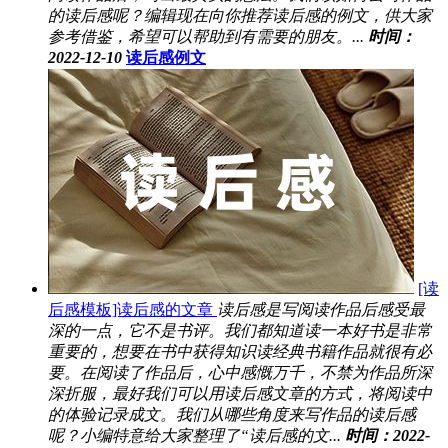
的读后感呢？编辑现在向你推荐读后感的例文，供大家
参考借鉴，希望可以帮助到有需要的朋友。...
时间：
2022-12-10
读后感例文
[读
后感模板]读后感的文章
读后感是写阅读作品后感受最
深的一点，它不是书评。我们都知道读一本好书是非常
重要的，想要在书中获得知识读经典书籍作品就很有必
要。在阅读了作品后，心中感慨万千，不禁为作品所深
深折服，最好我们可以用读后感文章的方式，将阅读中
的体验记录成文。我们从哪些角度来写作品的读后感
呢？小编特意给大家整理了“读后感的文...
时间：2022-