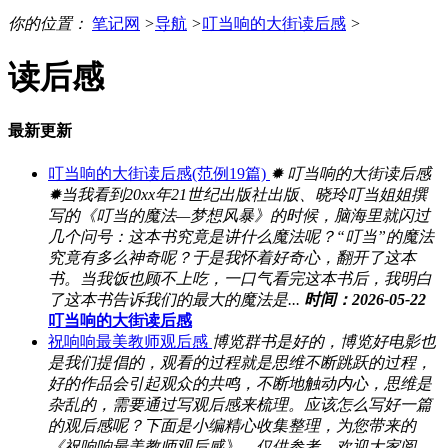
你的位置：
笔记网
>
导航
>
叮当响的大街读后感
>
读后感
最新更新
叮当响的大街读后感(范例19篇)
✹ 叮当响的大街读后感
✹当我看到20xx年21世纪出版社出版、晓玲叮当姐姐撰
写的《叮当的魔法—梦想风暴》的时候，脑海里就闪过
几个问号：这本书究竟是讲什么魔法呢？“叮当”的魔法
究竟有多么神奇呢？于是我怀着好奇心，翻开了这本
书。当我饭也顾不上吃，一口气看完这本书后，我明白
了这本书告诉我们的最大的魔法是...
时间：2026-05-22
叮当响的大街读后感
祝响响最美教师观后感
博览群书是好的，博览好电影也
是我们提倡的，观看的过程就是思维不断跳跃的过程，
好的作品会引起观众的共鸣，不断地触动内心，思维是
杂乱的，需要通过写观后感来梳理。应该怎么写好一篇
的观后感呢？下面是小编精心收集整理，为您带来的
《祝响响最美教师观后感》，仅供参考，欢迎大家阅