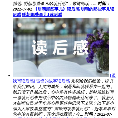
精选: 明朝那些事儿的读后感”，敬请阅读，...
时间：
2022-07-02
《明朝那些事儿》读后感
明朝的那些事儿读
后感
明朝那些事儿1读后感
[跟
我写读后感] 雷锋的故事读后感
光明给我们经验，读书
给我们知识。人类的成长，都是和阅读联系在一起的，
我们读了作品以后，心中常有许多感想，是时候通过写
一篇读后感来把作品中的内涵精髓表达出来了。该怎么
才能把自己对于作品心得更好的记录下来呢？以下是小
编为大家收集整理的“ 雷锋的故事读后感”，赶紧看看对
您有没有帮助吧，喜欢请收藏哦！今...
时间：2022-07-