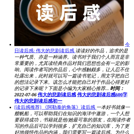
今
日读后感: 伟大的悲剧读后感
读读好的作品，追求的是
一种气质、亦是一种涵养。读书对于我们个人而言是非
常重要的，尤其读经典作品对我们思想也会有一定的影
响。阅读作者写的作品后，心中感触颇多，让人忍不住
吐露出来，此时就可以写一篇读书笔记，用文字把自己
的想法记录下来。该怎么才能把自己对于作品心得更好
的记录下来呢？下面是小编为大家精心推荐...
时间：
2022-07-06
伟大的悲剧读后感
伟大的悲剧读后感600字
伟大的悲剧读后感初一
[读后感推荐] 《阿勒泰的角落》读后感
一本好书就像一
艘帆船，可以帮助我们在知识的海洋中遨游，一个人想
要获得成功，书籍就是他/她最可靠的朋友，在阅读作者
写的作品后可以学到很多，扩充自己的知识库，为了更
好地领悟作品的内涵，我们需要写一篇读后感。为什么