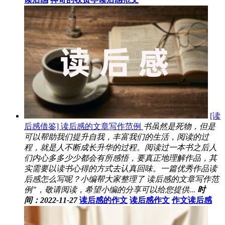
[读
后感借鉴] 读后感的文章写作范例
书虽然是死物，但是
可以帮助我们提升自我，丰富我们的生活，阅读的过
程，就是人不断成长升华的过程。阅读过一本书之后人
们内心多多少少都会有所感悟，要真正地理解作品，其
实需要以读书心得的方式去认真回味。一篇优秀作品读
后感怎么写呢？小编帮大家整理了 读后感的文章写作范
例”，敬请阅读，希望小编的分享可以给您提供...
时
间：2022-11-27
读后感的作文
读后感作文
作文读后感