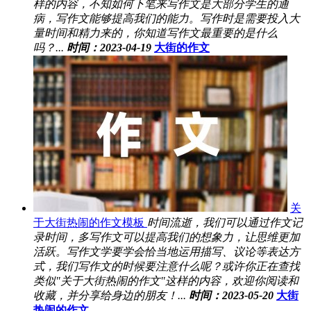
样的内容，不知如何下笔来写作文是大部分学生的通
病，写作文能够提高我们的能力。写作时是需要投入大
量时间和精力来的，你知道写作文最重要的是什么
吗？...
时间：2023-04-19
大街的作文
关
于大街热闹的作文模板
时间流逝，我们可以通过作文记
录时间，多写作文可以提高我们的想象力，让思维更加
活跃。写作文学要学会恰当地运用描写、议论等表达方
式，我们写作文的时候要注意什么呢？或许你正在查找
类似"关于大街热闹的作文"这样的内容，欢迎你阅读和
收藏，并分享给身边的朋友！...
时间：2023-05-20
大街
热闹的作文