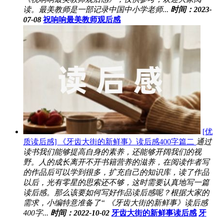
读。最美教师是一部记录中国中小学老师...
时间：2023-
07-08
祝响响最美教师观后感
[优
质读后感] 《牙齿大街的新鲜事》读后感400字篇二
通过
读书我们能够提高自身的素养，还能够开阔我们的视
野。人的成长离开不开书籍营养的滋养，在阅读作者写
的作品后可以学到很多，扩充自己的知识库，读了作品
以后，光有零星的思索还不够，这时需要认真地写一篇
读后感。那么该要如何写好作品读后感呢？根据大家的
需求，小编特意准备了“ 《牙齿大街的新鲜事》读后感
400字...
时间：2022-10-02
牙齿大街的新鲜事读后感
牙