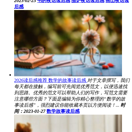
2023-02-23
书的夜话读后感
围炉夜话读后感
燕山夜话读
后感
2026读后感推荐 数学的故事读后感
对于文章撰写，我们
每天都在接触，编写前可先阅览优秀范文，以便迅速找
到思路。优秀的范文可以帮助人们的写作，写范文需要
注意哪些方面？下面是编辑为你精心整理的“数学的故
事读后感”，强烈建议你能收藏本页以方便阅读！...
时
间：2023-01-27
数学故事读后感