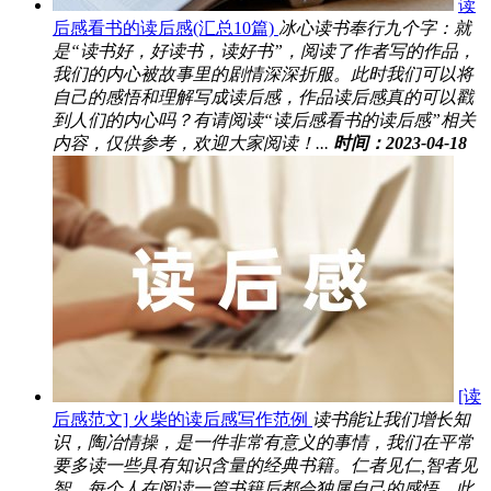
读
后感看书的读后感(汇总10篇)
冰心读书奉行九个字：就
是“读书好，好读书，读好书”，阅读了作者写的作品，
我们的内心被故事里的剧情深深折服。此时我们可以将
自己的感悟和理解写成读后感，作品读后感真的可以戳
到人们的内心吗？有请阅读“读后感看书的读后感”相关
内容，仅供参考，欢迎大家阅读！...
时间：2023-04-18
[读
后感范文] 火柴的读后感写作范例
读书能让我们增长知
识，陶冶情操，是一件非常有意义的事情，我们在平常
要多读一些具有知识含量的经典书籍。仁者见仁,智者见
智，每个人在阅读一篇书籍后都会独属自己的感悟，此