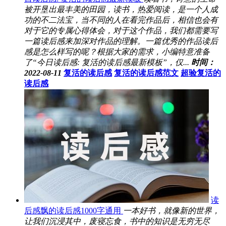
被开垦出最丰美的田园，读书，热爱阅读，是一个人成
功的不二法宝，当不同的人在看完作品后，相信也会有
对于它的专属心得体会，对于这个作品，我们都需要写
一篇读后感来加深对作品的理解。一篇优秀的作品读后
感是怎么样写的呢？根据大家的需求，小编特意准备
了“今日读后感: 复活的读后感最新模板”，仅...
时间：
2022-08-11
复活的读后感
复活的读后感范文
超验复活的
读后感
读
后感飘的读后感1000字通用
一本好书，就像新的世界，
让我们沉浸其中，废寝忘食，书中的知识是无穷无尽