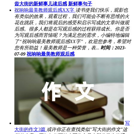
齿大街的新鲜事儿读后感
新鲜事句子
祝响响最美教师观后感XX字
读书使我们快乐，观影也
有类似的效果，观看过程，我们可能会不断有思维的火
花在跳跃，我们将观后的感受和启示写成的文章叫做观
后感。很多人都是在写观后感的过程获得成长。你是否
为写观后感而苦恼呢？为满足您的需求，小编特地编辑
了“祝响响最美教师观后感XX字”，欢迎您参考，希望对
您有所助益！最美教师是一种荣誉，表...
时间：2023-
07-09
祝响响最美教师观后感
写
大街的作文3篇
或许你正在查找类似"写大街的作文"这