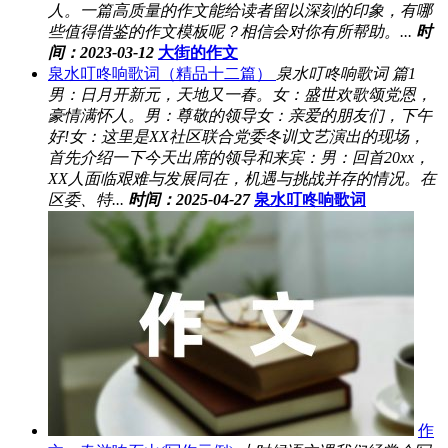
人。一篇高质量的作文能给读者留以深刻的印象，有哪
些值得借鉴的作文模板呢？相信会对你有所帮助。...
时
间：2023-03-12
大街的作文
泉水叮咚响歌词（精品十二篇）
泉水叮咚响歌词 篇1
男：日月开新元，天地又一春。女：盛世欢歌颂党恩，
豪情满怀人。男：尊敬的领导女：亲爱的朋友们，下午
好!女：这里是XX社区联合党委冬训文艺演出的现场，
首先介绍一下今天出席的领导和来宾：男：回首20xx，
XX人面临艰难与发展同在，机遇与挑战并存的情况。在
区委、特...
时间：2025-04-27
泉水叮咚响歌词
作