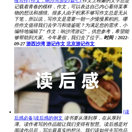
搜写作] 作文：响沙湾游记(篇七)
作文上稚嫩的文字总是
记载着青春的模样，作文，可以表达自己内心看待某事
物的想法和感情。很多人由于积累不够写作文总是无从
下笔，所以说，写作文是需要一朝一夕慢慢累积的。哪
些作文值得我们去学习和借鉴呢？为满足您的需求，小
编特地编辑了“ 作文：响沙湾游记”，供您参考，希望能
够帮助到大家。今年暑假，我们去了位于...
时间：2022-
09-27
游西沙湾
游记作文
北京游记作文
[读
后感必备]读后感的例文
读书要从薄到厚，在从厚到
薄。读作者写的作品能让我们变得有智慧。读后感是对
阅读作品后，写出最真实的想法。我们该如何去写作品