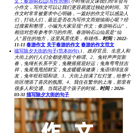
文：春游响石山(写作示例)
小时候语文课我们经常会写
小作文，写作文可以让我们更容易渡过独处的时间。写
作文时常常被要求中心明确，一篇好的作文可以感染人
们，打动人们，最近是否在为写作文而烦恼闹心呢？经
过搜索和整理，小编为大家呈现“作文：春游响石山”，
相信对您有参考学习的作用。春游响石山仙居是“仙
人”居住的地方，这里风景优美，有雄伟...
时间：2022-
11-11
春游作文
关于春游的作文
春游的作文范文
描写除夕大街的句子(范本89句)
1、政府官员、生意人和
大街上的行人们全都使用这个称谓。2、兔铃声声贺新
春，兔绳长长系平安，兔鞭摇摇迎好运；兔角弯弯挂吉
祥，兔尾甩甩招财宝，兔皮暖暖保健康；兔语绵绵送亲
友，兔年旺旺唱和谐。3、大街上挂满了红灯笼，给整个
街区增添了喜庆的氛围。4、我住在繁华的上海，那里有
很多人和交通。当我还是个孩子的时候...
时间：2026-
03-31
描写除夕大街的句子