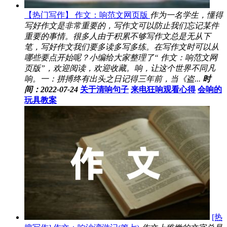
【热门写作】 作文：响范文网页版
作为一名学生，懂得
写好作文是非常重要的，写作文可以防止我们忘记某件
重要的事情。很多人由于积累不够写作文总是无从下
笔，写好作文我们要多读多写多练。在写作文时可以从
哪些要点开始呢？小编给大家整理了“ 作文：响范文网
页版”，欢迎阅读，欢迎收藏。响，让这个世界不同凡
响。一：拼搏终有出头之日记得三年前，当《盗...
时
间：2022-07-24
关于清响句子
来电狂响观看心得
会响的
玩具教案
[热