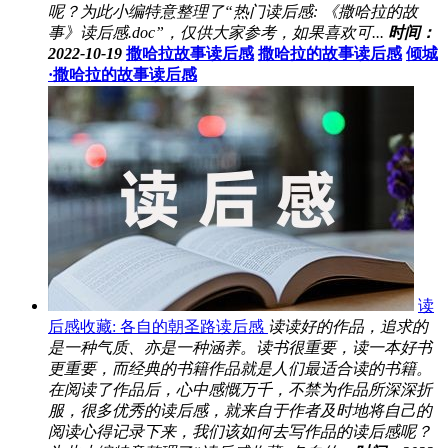
呢？为此小编特意整理了“热门读后感: 《撒哈拉的故
事》读后感.doc”，仅供大家参考，如果喜欢可...
时间：
2022-10-19
撒哈拉故事读后感
撒哈拉的故事读后感
倾城
·撒哈拉的故事读后感
读
后感收藏: 各自的朝圣路读后感
读读好的作品，追求的
是一种气质、亦是一种涵养。读书很重要，读一本好书
更重要，而经典的书籍作品就是人们最适合读的书籍。
在阅读了作品后，心中感慨万千，不禁为作品所深深折
服，很多优秀的读后感，就来自于作者及时地将自己的
阅读心得记录下来，我们该如何去写作品的读后感呢？