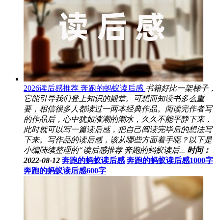
2026读后感推荐 奔跑的蚂蚁读后感
书籍好比一架梯子，
它能引导我们登上知识的殿堂。可想而知读书多么重
要，相信很多人都读过一两本经典作品。阅读完作者写
的作品后，心中犹如涨潮的潮水，久久不能平静下来，
此时就可以写一篇读后感，把自己阅读完毕后的想法写
下来。写作品的读后感，该从哪些方面着手呢？以下是
小编陆续整理的“读后感推荐 奔跑的蚂蚁读后...
时间：
2022-08-12
奔跑的蚂蚁读后感
奔跑的蚂蚁读后感1000字
奔跑的蚂蚁读后感600字