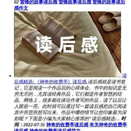
02
雷锋的故事读后感
雷锋故事读后感
雷锋的故事读后
感作文
读
后感精选: 《神奇的收费亭》读后感
读后感就是读书笔
记，它是阅读一个作品后的心得体会。书中的知识是无
穷无尽的，尤其读经典作品，它们都是作者智慧的结
晶。网络上，很多都在谈论作者写的作品，读了以后让
人眼前一亮。此时就可以通过写一篇读后感把自己阅读
其中所思所想写出来。作品中哪些情节让您印象最为深
刻呢？下面是小编为大家精心推荐的“读后感精选:...
时
间：2022-07-31
神奇的收费亭读后感
有关神奇的收费亭
读后感
神奇的收费亭读后感范文