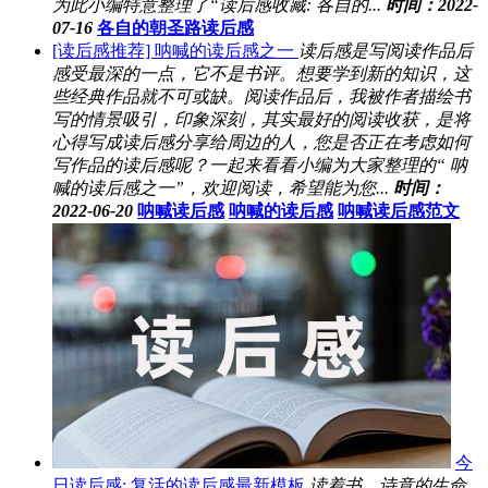
为此小编特意整理了“读后感收藏: 各自的...
时间：2022-
07-16
各自的朝圣路读后感
[读后感推荐] 呐喊的读后感之一
读后感是写阅读作品后
感受最深的一点，它不是书评。想要学到新的知识，这
些经典作品就不可或缺。阅读作品后，我被作者描绘书
写的情景吸引，印象深刻，其实最好的阅读收获，是将
心得写成读后感分享给周边的人，您是否正在考虑如何
写作品的读后感呢？一起来看看小编为大家整理的“ 呐
喊的读后感之一”，欢迎阅读，希望能为您...
时间：
2022-06-20
呐喊读后感
呐喊的读后感
呐喊读后感范文
今
日读后感: 复活的读后感最新模板
读着书，诗意的生命