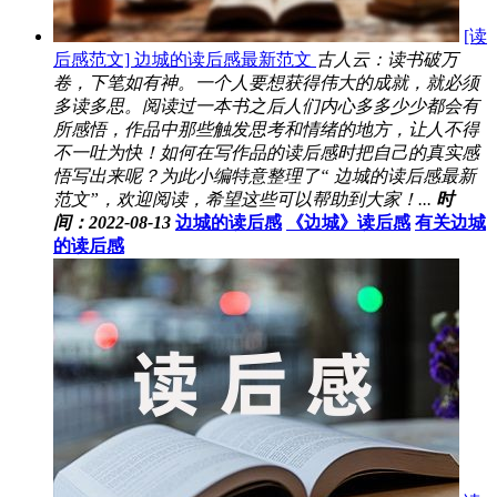
[读
后感范文] 边城的读后感最新范文
古人云：读书破万
卷，下笔如有神。一个人要想获得伟大的成就，就必须
多读多思。阅读过一本书之后人们内心多多少少都会有
所感悟，作品中那些触发思考和情绪的地方，让人不得
不一吐为快！如何在写作品的读后感时把自己的真实感
悟写出来呢？为此小编特意整理了“ 边城的读后感最新
范文”，欢迎阅读，希望这些可以帮助到大家！...
时
间：2022-08-13
边城的读后感
《边城》读后感
有关边城
的读后感