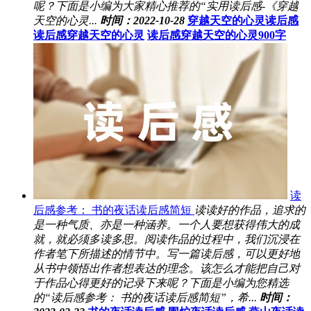
呢？下面是小编为大家精心推荐的“实用读后感-《穿越
天空的心灵...
时间：2022-10-28
穿越天空的心灵读后感
读后感穿越天空的心灵
读后感穿越天空的心灵900字
读
后感参考： 书的夜话读后感简短
读读好的作品，追求的
是一种气质、亦是一种涵养。一个人要想获得伟大的成
就，就必须多读多思。阅读作品的过程中，我们沉浸在
作者笔下所描述的情节中。写一篇读后感，可以更好地
从书中领悟出作者想表达的理念。该怎么才能把自己对
于作品心得更好的记录下来呢？下面是小编为您精选
的“读后感参考： 书的夜话读后感简短”，希...
时间：