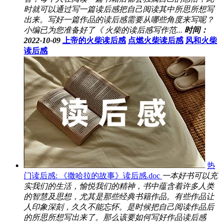
时就可以通过写一篇读后感把自己阅读其中所思所想写
出来。写好一篇作品的读后感需要从哪些角度来写呢？
小编已为您准备好了《 火柴的读后感写作范...
时间：
2022-10-09
上帝的火柴读后感
点燃火柴读后感
风和火柴
读后感
热
门读后感: 《撒哈拉的故事》读后感.doc
一本好书可以充
实我们的生活，愉悦我们的精神，书中蕴含着许多人类
的智慧及思想，尤其是那些经典书籍作品。有些作品让
人印象深刻，久久不能忘怀。是时候把自己阅读作品后
的所思所想写出来了。那么该要如何写好作品读后感