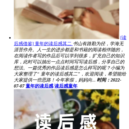
[读
后感借鉴] 童年的读后感其二
书山有路勤为径，学海无
涯苦作舟。人一生的进步都是和书籍的阅读相伴随的，
在阅读作者写的作品后可以学到很多，扩充自己的知识
库，此时可以抽出一点点时间写写读后感，分享自己的
想法。一篇优秀的作品读后感是怎么样写的呢？小编为
大家整理了“ 童年的读后感其二”，欢迎阅读，希望能给
大家提供一些思路！今年寒假，妈妈向...
时间：2022-
07-07
童年的读后感
读后感童年