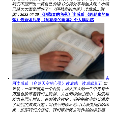
我们不能产出一篇自己的读书心得分享与他人呢？小编
已经为大家整理好了“ 《阿勒泰的角落》读后感...
时
间：2022-06-20
《阿勒泰的角落》读后感
《阿勒泰的角
落》最新读后感
《阿勒泰的角落》个人读后感
实
用读后感-《穿越天空的心灵》读后感：读后感其五
如
果说，一本书就是一个台阶，那么在人的一生中将有千
万道台阶等着我们去跨越。人在阅读的过程中，知识与
能力在同步增长。在阅读这程中，书中的故事情节激发
了我们的浓浓兴趣，写作品的读后感可以增强我们的印
象，加深我们的领悟。我们该如何去写作品的读后感