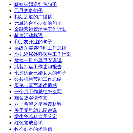
妹妹结婚送红包句子
元旦的多句子
相处之道的广播稿
元旦适合小朋友的句子
金融营销管培生工作计划
献血活动标语
和朋友开业的句子
高级医美咨询师工作总结
小儿泌尿外科医生工作计划
放掉一只小鸟早安说说
武装押运工作述职报告
七夕适合已婚女人的句子
公共机构节能工作总结
贝伦与露西恩读后感
一个月工作总结怎么写
难舍故乡情作文
八一希望之星事迹材料
关于元旦幼儿园说说
学生急诊科自我鉴定
红色警戒台词
收不到本的求职信