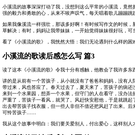
小溪流的故事深深打动了我，没想到这么平常的小溪流，竟然
强的毅力和勇敢的心，从来不唉声叹气，每天唱着歌儿蹦蹦跳
如果我像溪流一样强壮，那该多好啊！有时候写作文的时候，
草解决；有时，妈妈让我带妹妹，一开始觉得妹妹很好玩，可
看了《小溪流的歌》，我恍然大悟：我们无论遇到什么样的困
小溪流的歌读后感怎么写 篇3
读了这本《小溪流的歌》令我十分有感触，他教会了我许多东
讲的是从前有一个苦孩子，从小就没有了爸爸和妈妈，没有人
带过来，风也答应了。春天过去了，夏天来了，苦孩子的病还
来到一个水果园，想弄一个水果，但守门的人在看守，没办法
严重了，苦孩子一看风，就哭了。风赶快安慰他，于是就跳起
出去帮苦孩子找衣服，但一些人非但不借还把风赶了出来。后
可怜苦孩子……
我从这个故事中明白：我们要关爱别人，付出爱心，这样别人才