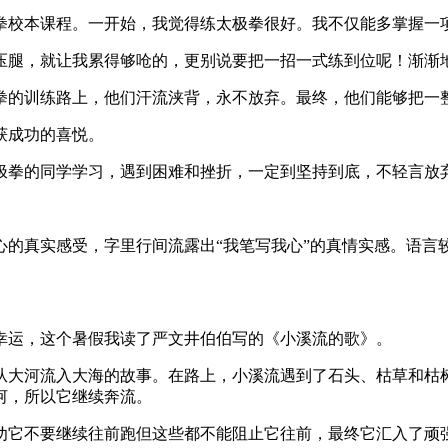
拳校本课程。一开始，我觉得练太极拳很好。我不仅能多掌握一
压腿，就让我累得够呛的，更别说要把一招一式练到位呢！渐渐
拳的训练路上，他们汗流浃背，永不放弃。最终，他们能够把一
获成功的喜悦。
极拳的同学学习，遇到困难和挫折，一定到坚持到底，不轻言放
心的真实感受，字里行间流露出“我笔写我心”的真情实感。语言
幸运，这个暑假我读了严文井伯伯写的《小溪流的歌》。
从大河流入大海的故事。在路上，小溪流遇到了石头、枯草和枯
河，所以它继续奔流。
沙劝它不要继续往前跑但这些都不能阻止它往前，最终它汇入了顽