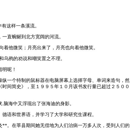
中有这样一条溪流。
，一直蜿蜒到北方宽阔的河流。
向着他微笑；月亮出来了，月亮也向着他微笑。
和乌鸦的劝说和嘲笑置之不理。
聪明呢！
操纵一个特制的鼠标器在电脑屏幕上选择字母、单词来造句，然
《时间简史》，至１９９５年１０月该书发行量已超过２５００
.脑海中又浮现出了张海迪的身影。
、德语和世界语，并学习了大学和研究生课程。
灸**。在莘县期间她无偿地为人们治病一万多人次，受到人们的