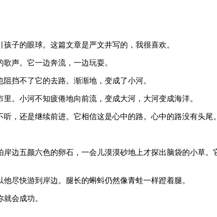
引孩子的眼球。这篇文章是严文井写的，我很喜欢。
的歌声。它一边奔流，一边玩耍。
也阻挡不了它的去路。渐渐地，变成了小河。
市里。小河不知疲倦地向前流，变成大河，大河变成海洋。
不听，还是继续前进。它相信这是心中的路。心中的路没有头尾
拍岸边五颜六色的卵石，一会儿漠漠砂地上才探出脑袋的小草。
以他尽快游到岸边。腿长的蝌蚪仍然像青蛙一样蹬着腿。
你就会成功。