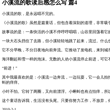
小溪流的歌读后感怎么写 篇4
小溪流的歌，是永远唱不完的。
《小溪流的歌》虽然是篇童话，但包含着深刻的道理，非常吸
故事说的是：一条快活的小溪不停哼哼唱唱，山谷里回荡着它
一块大石头挡住了去路，但小溪轻轻地跳了起来，流过。什么
它不分早晚，不分日夜地向前奔流。它推动了发电机，来到城
海洋翻起和雪一样的泡沫。无数的人劝小溪流停止前进，可它
“前进！”
其中我最喜欢的是：小溪流一边奔流，一边玩耍，它一会儿拍
蚪的痒痒。
小叶不怕。它转了两圈，又向前漂浮。小蝌蚪也有点怕痒，所
这个童话告诉我，生活没有头尾。只要你努力工作，不放弃，
2010-2-1