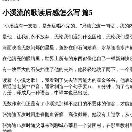
小溪流的歌读后感怎么写 篇5
“小溪流有一支歌，是永远唱不完的。”只读完这一句话，我
是他，让我们永不放弃，无论我们遇到什么困难，无论我们是
河面映着无数闪烁的星星，鱼虾在卵石间嬉戏，水草随着水声
在他清亮的眼睛里，世界上所有的东西都像他自己一样新鲜快
有一块巨大的石头挡住了他的去路，他轻轻地跳了两下，一个
读着《小溪之歌》，我看到了失去语言能力的霍金爷爷。他表
后通过电脑**声音，通常制造一个句子要５、６分钟，为了
万册，译成几十种语言，中译本也已出版。
无数作家们正是有了小溪流那样不达目的不罢休的信念，才能
张海迪五岁时因患脊髓血管瘤，高位截瘫。她没有上过学，从
张海迪15岁时随父母来到聊城市莘县一个贫困村，在那里教村
赞誉。