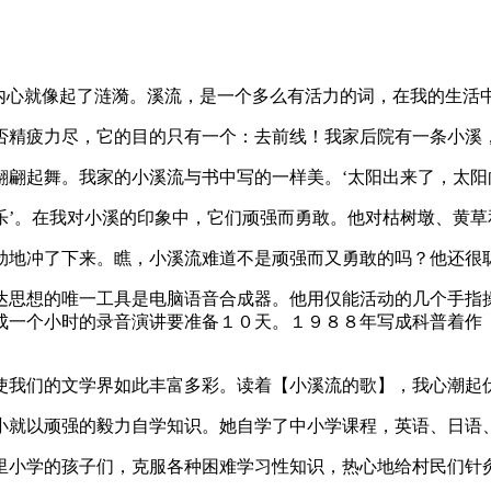
的内心就像起了涟漪。溪流，是一个多么有活力的词，在我的生活
否精疲力尽，它的目的只有一个：去前线！我家后院有一条小溪
翩翩起舞。我家的小溪流与书中写的一样美。‘太阳出来了，太阳
乐’。在我对小溪的印象中，它们顽强而勇敢。他对枯树墩、黄草
劲地冲了下来。瞧，小溪流难道不是顽强而又勇敢的吗？他还很
达思想的唯一工具是电脑语音合成器。他用仅能活动的几个手指
合成一个小时的录音演讲要准备１０天。１９８８年写成科普着作
使我们的文学界如此丰富多彩。读着【小溪流的歌】，我心潮起伏
小就以顽强的毅力自学知识。她自学了中小学课程，英语、日语
里小学的孩子们，克服各种困难学习性知识，热心地给村民们针