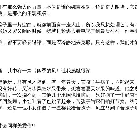
拥有那么强大的力量，不管是谁的婉言相劝，还是奋力阻挠，它
跳，是那么的乐观积极！
脑子里一片空白，就像前面有一座大山，所以我只想处理它；有
当她又哭又闹的时候，我就赶紧逃去看电视了到最后往往一件事
难，都不要轻易退缩，而是应冷静地去克服。只有这样，我们才
西，其中有一篇《四季的风》让我感触很深。
陪他玩，只有风才陪他，有一年春天，苦孩子生病了，不能起来
没有好转，又请求风把水果带来，想尝尝夏天水果的味道。他之
摘到，一次摘不到，其他几个果园也没摘到。只好摘了一个野杏
了回旋舞，小红叶看了也跳了起来，苦孩子为它们拍打节奏。终
来，还是一位小女使借了一些棉花给苦孩子，风立马到了苦孩子
会同样关爱你!!