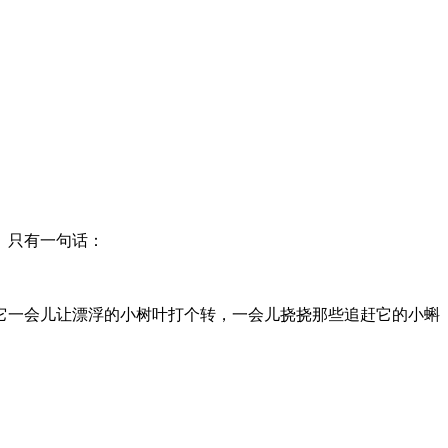
。只有一句话：
它一会儿让漂浮的小树叶打个转，一会儿挠挠那些追赶它的小蝌