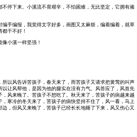
都不停下来。小溪流不畏艰辛，不怕困难，无比坚定，它拥有顽
时编手编报，我觉得文字好多，画图又太麻烦，编着编着，就草
情都干不好！
能像小溪一样坚强！
，所以风告诉苦孩子，春天来了，而苦孩子又请求把黄莺的叫声
所以让风帮他，是因为他的腿实在没有力气。风答应了，风首先
子，风来晚了。苦孩子不想吃了。秋天来了，苦孩子的病越来越
于，寒冷的冬天来了，苦孩子的病快坚持不住了，风一看，马上
那边，但风又来晚了，苦孩子已经长长地睡了下来，风又伤心又