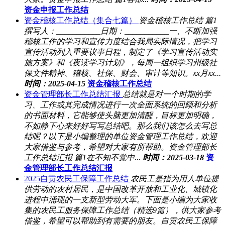
资金申报工作总结
资金稽核工作总结（集合七篇）
资金稽核工作总结 篇1
撰写人：___________日期：___________一、不断加强
稽核工作的学习和宣传力度结合我局实际情况，把学习
宣传活动列入重要议事日程，制定了《学习宣传活动实
施方案》和《夜读学习计划》，每周一组织学习州级社
保文件精神、稽核、社保、财会、审计等知识。xx月xx...
时间：2025-04-15
资金稽核工作总结
资金管理部长工作总结汇报
总结就是对一个时期的学
习、工作或其完成情况进行一次全面系统的回顾和分析
的书面材料，它能够使头脑更加清醒，目标更加明确，
不如静下心来好好写写总结吧。那么我们该怎么去写总
结呢？以下是小编整理的单位资金管理工作总结，欢迎
大家借鉴与参考，希望对大家有所帮助。资金管理部长
工作总结汇报 篇1在不知不觉中...
时间：2025-03-18
资
金管理部长工作总结汇报
2025自贡农民工保障工作总结
农民工是指为用人单位提
供劳动的农村居民，是中国改革开放和工业化、城镇化
进程中涌现的一支新型劳动大军。下面是小编为大家收
集的农民工服务保障工作总结（精选9篇），供大家参考
借鉴，希望可以帮助到有需要的朋友。自贡农民工保障