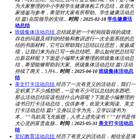
为大家整理的中小学校学生健康体检工作总结，欢迎大
家借鉴与参考，希望对大家有所帮助。学生健康活动总
结 篇1在院领导的安排...
时间：2025-02-18
学生健康活
动总结
班级集体活动总结
总结就是把一个时间段取得的成绩、
存在的问题及得到的经验和教训进行一次全面系统的总
结的书面材料，它可以帮助我们总结以往思想，发扬成
绩，让我们来为自己写一份总结吧。那么如何把总结写
出新花样呢？下面是小编帮大家整理的班级集体活动总
结，希望能够帮助到大家。班级集体活动总结 篇1活动
持续了两天，5月4...
时间：2025-04-10
班级集体活动总
结
美文打卡活动总结
经历了一次有意义的活动后，我们一
定积累了不少感想吧，一定有不少可以总结的东西吧。
那么活动总结应该包括什么内容呢？下面是小编整理的
读书日打卡活动总结，仅供参考，欢迎大家阅读。美文
打卡活动总结 篇1“立身以立学为先，立学以读书为
本。”“鸟欲高飞先振翅，人求上进先读书！”“好书是伟
大心灵的富贵血脉...
时间：2025-05-31
美文打卡活动总
结
党纪教育活动总结
经历了有意义的活动后，相信全是满