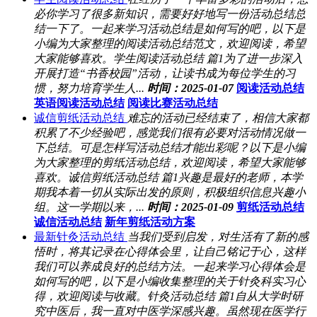
必你学习了很多新知识，需要好好地写一份活动总结总
结一下了。一起来学习活动总结是如何写的吧，以下是
小编为大家整理的阅读活动总结范文，欢迎阅读，希望
大家能够喜欢。学生阅读活动总结 篇1为了进一步深入
开展打造“书香校园”活动，让读书成为每位学生的习
惯，努力培育学生人...
时间：2025-01-07
阅读活动总结
英语阅读活动总结
阅读比赛活动总结
诚信剪纸活动总结
难忘的活动已经结束了，相信大家都
积累了不少经验吧，感觉我们很有必要对活动情况做一
下总结。可是怎样写活动总结才能出彩呢？以下是小编
为大家整理的剪纸活动总结，欢迎阅读，希望大家能够
喜欢。诚信剪纸活动总结 篇1兴趣是最好的老师，本学
期我本着一切从实际出发的原则，积极组织信息兴趣小
组。这一学期以来，...
时间：2025-01-09
剪纸活动总结
诚信活动总结
新年剪纸活动方案
最新针灸活动总结
当我们受到启发，对生活有了新的感
悟时，将其记录在心得体会里，让自己铭记于心，这样
我们可以养成良好的总结方法。一起来学习心得体会是
如何写的吧，以下是小编收集整理的关于针灸科实习心
得，欢迎阅读与收藏。针灸活动总结 篇1自从大学时研
究中医后，我一直对中医学深感兴趣。虽然现在医学行