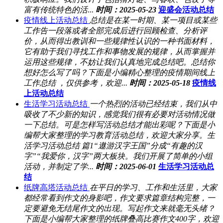
富有传统特色的活...
时间：2025-05-23
迎盛会活动总结
疫情线上活动总结
总结是在某一时期、某一项目或某些
工作告一段落或者全部完成后进行回顾检查、分析评
价，从而得出教训和一些规律性认识的一种书面材料，
它有助于我们寻找工作和事物发展的规律，从而掌握并
运用这些规律，不妨让我们认真地完成总结吧。总结你
想好怎么写了吗？下面是小编精心整理的疫情期间线上
工作总结 ，仅供参考，欢迎...
时间：2025-05-18
疫情线
上活动总结
生活学习活动总结
一个热烈的活动已经结束，我们从中
吸收了不少新的知识，感觉我们很有必要对活动情况做
一下总结。可是怎样写活动总结才能出彩呢？下面是小
编帮大家整理的学习教育活动总结，欢迎大家分享。生
活学习活动总结 篇1“遨游汉字王国”分成“有趣的汉
字”“我爱你，汉字”两大板块。我们开展了简单的小组
活动，并制定了学...
时间：2025-06-01
生活学习活动总
结
纸牌高塔活动总结
在平日的学习、工作和生活里，大家
都经常看到作文的身影吧，作文要求篇章结构完整，一
定要避免无结尾作文的出现。写起作文来就毫无头绪？
下面是小编帮大家整理的纸牌叠高比赛作文400字，欢迎