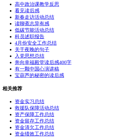
高中政治课教学反思
看见读后感
新春走访活动总结
读聊斋志异有感
低碳节能活动总结
科员述职报告
4月份安全工作总结
关于夜晚的句子
入党思想总结
奔向幸福殿堂读后感400字
有一颗中国心演讲稿
宝葫芦的秘密的读后感
相关推荐
资金实习总结
救援队保障活动总结
资产保障工作总结
资金留存工作总结
资金清欠工作总结
资金绩效工作总结