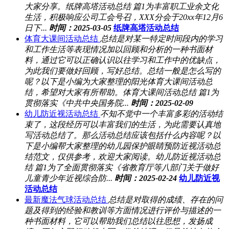
大家分享。纸牌高塔活动总结 篇1为丰富职工业余文化
生活，积极响应公司工会号召，XXX分会于20xx年12月6
日下...
时间：2025-03-05
纸牌高塔活动总结
体育大课间活动总结
总结是对某一特定时间段内的学习
和工作生活等表现情况加以回顾和分析的一种书面材
料，通过它可以正确认识以往学习和工作中的优缺点，
为此我们要做好回顾，写好总结。总结一般是怎么写的
呢？以下是小编为大家整理的阳光体育大课间活动总
结，希望对大家有所帮助。体育大课间活动总结 篇1为
贯彻落实《中共中央国务院...
时间：2025-02-09
幼儿防近视活动总结
不知不觉中一个丰富多彩的活动结
束了，这段经历可以丰富我们的生活，为此需要认真地
写活动总结了。那么活动总结应该包括什么内容呢？以
下是小编帮大家整理的幼儿园保护眼睛预防近视活动总
结范文，仅供参考，欢迎大家阅读。幼儿防近视活动总
结 篇1为了全面贯彻落实《省教育厅等八部门关于做好
儿童青少年近视综合防...
时间：2025-02-24
幼儿防近视
活动总结
最新魔法气球活动总结
总结是对取得的成绩、存在的问
题及得到的经验和教训等方面情况进行评价与描述的一
种书面材料，它可以帮助我们总结以往思想，发扬成