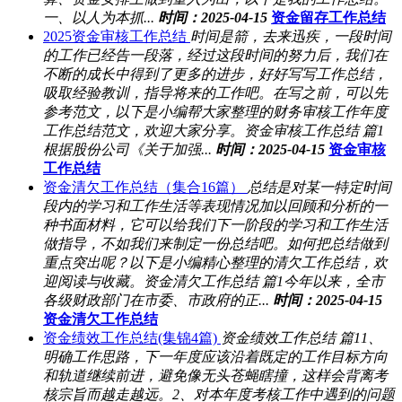
一、以人为本抓...
时间：2025-04-15
资金留存工作总结
2025资金审核工作总结
时间是箭，去来迅疾，一段时间
的工作已经告一段落，经过这段时间的努力后，我们在
不断的成长中得到了更多的进步，好好写写工作总结，
吸取经验教训，指导将来的工作吧。在写之前，可以先
参考范文，以下是小编帮大家整理的财务审核工作年度
工作总结范文，欢迎大家分享。资金审核工作总结 篇1
根据股份公司《关于加强...
时间：2025-04-15
资金审核
工作总结
资金清欠工作总结（集合16篇）
总结是对某一特定时间
段内的学习和工作生活等表现情况加以回顾和分析的一
种书面材料，它可以给我们下一阶段的学习和工作生活
做指导，不如我们来制定一份总结吧。如何把总结做到
重点突出呢？以下是小编精心整理的清欠工作总结，欢
迎阅读与收藏。资金清欠工作总结 篇1今年以来，全市
各级财政部门在市委、市政府的正...
时间：2025-04-15
资金清欠工作总结
资金绩效工作总结(集锦4篇)
资金绩效工作总结 篇11、
明确工作思路，下一年度应该沿着既定的工作目标方向
和轨道继续前进，避免像无头苍蝇瞎撞，这样会背离考
核宗旨而越走越远。2、对本年度考核工作中遇到的问题