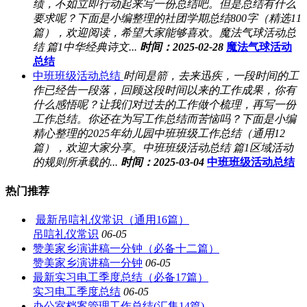
绩，不如立即行动起来写一份总结吧。但是总结有什么
要求呢？下面是小编整理的社团学期总结800字（精选11
篇），欢迎阅读，希望大家能够喜欢。魔法气球活动总
结 篇1中华经典诗文...
时间：2025-02-28
魔法气球活动
总结
中班班级活动总结
时间是箭，去来迅疾，一段时间的工
作已经告一段落，回顾这段时间以来的工作成果，你有
什么感悟呢？让我们对过去的工作做个梳理，再写一份
工作总结。你还在为写工作总结而苦恼吗？下面是小编
精心整理的2025年幼儿园中班班级工作总结（通用12
篇），欢迎大家分享。中班班级活动总结 篇1区域活动
的规则所承载的...
时间：2025-03-04
中班班级活动总结
热门推荐
最新吊唁礼仪常识（通用16篇）
吊唁礼仪常识
06-05
赞美家乡演讲稿一分钟（必备十二篇）
赞美家乡演讲稿一分钟
06-05
最新实习电工季度总结（必备17篇）
实习电工季度总结
06-05
办公室档案管理工作总结(汇集14篇)