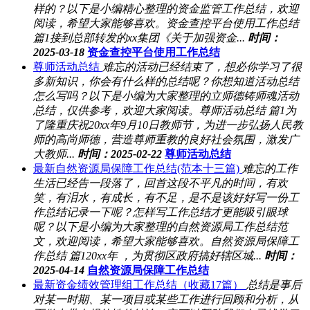
样的？以下是小编精心整理的资金监管工作总结，欢迎
阅读，希望大家能够喜欢。资金查控平台使用工作总结
篇1接到总部转发的xx集团《关于加强资金...
时间：
2025-03-18
资金查控平台使用工作总结
尊师活动总结
难忘的活动已经结束了，想必你学习了很
多新知识，你会有什么样的总结呢？你想知道活动总结
怎么写吗？以下是小编为大家整理的立师德铸师魂活动
总结，仅供参考，欢迎大家阅读。尊师活动总结 篇1为
了隆重庆祝20xx年9月10日教师节，为进一步弘扬人民教
师的高尚师德，营造尊师重教的良好社会氛围，激发广
大教师...
时间：2025-02-22
尊师活动总结
最新自然资源局保障工作总结(范本十三篇)
难忘的工作
生活已经告一段落了，回首这段不平凡的时间，有欢
笑，有泪水，有成长，有不足，是不是该好好写一份工
作总结记录一下呢？怎样写工作总结才更能吸引眼球
呢？以下是小编为大家整理的自然资源局工作总结范
文，欢迎阅读，希望大家能够喜欢。自然资源局保障工
作总结 篇120xx年 ，为贯彻区政府搞好辖区城...
时间：
2025-04-14
自然资源局保障工作总结
最新资金绩效管理组工作总结（收藏17篇）
总结是事后
对某一时期、某一项目或某些工作进行回顾和分析，从