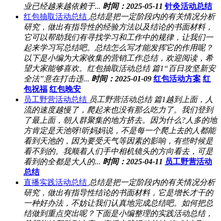
业已经越来越依赖于...
时间：2025-05-11
针灸活动总结
红包抽取活动总结
总结是把一定阶段内的有关情况分析
研究，做出有指导性的经验方法以及结论的书面材料，
它可以帮助我们有寻找学习和工作中的规律，让我们一
起来学习写总结吧。总结怎么写才能发挥它的作用呢？
以下是小编为大家收集的营销工作总结，欢迎阅读，希
望大家能够喜欢。红包抽取活动总结 篇1“百日攻坚新安
全法”意在打击违...
时间：2025-01-09
红包活动方案
红
包祝福
红包晚安
员工野营活动总结
员工野营活动总结 篇1越到上面，人
流的速度越慢了，爬起来也没有那么吃力了。我们登到
了最上面，朝人群聚集的地方挤去。因为什么?人多的地
方肯定是天池呀!听妈妈说，不是每一个爬上去的人都能
看到天池的，因为要受天气等因素的影响，有些时候是
看不到的。我顺着人们手中相机镜头的方向看去，可是
看到的全都是大人的...
时间：2025-04-11
员工野营活动
总结
直播实践活动总结
总结是把一定阶段内的有关情况分析
研究，做出有指导性结论的书面材料，它是增长才干的
一种好办法，不妨让我们认真地完成总结吧。如何把总
结做到重点突出呢？下面是小编整理的实践活动总结，