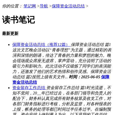
你的位置：
笔记网
>
导航
>
保障资金活动总结
>
读书笔记
最新更新
保障资金活动总结（推荐12篇）
保障资金活动总结 篇1
这次文艺晚会活动以“青春理想”为主题，通过精彩的表
演和深情的朗诵，传达了青春的力量和梦想的魅力。晚
会现场观众席座无虚席，掌声雷动，充分说明了活动的
吸引力和影响力。此次活动不仅锻炼了同学们的表演能
力，还激发了他们的艺术热情和创作灵感。保障资金活
动总结 篇2按照上级有关文件...
时间：2025-06-05
保障
资金活动总结
资金留存工作总结
资金留存工作总结 篇1时光流逝，不
知不觉间，20__年已经过去，在各部门领导和负责人的
配合下，财务科认真完成所有财务核算及收支工作，对
各部门财务指标进行考核，分析及监督，对各种报表的
上报，帐务的处理等都已时间过半任务过半。在编制预
算、资金安排上做到量入为出，以下是我的工作总结。