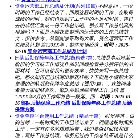
资金运营部工作总结及计划(系列10篇)
不经意间，一段
时间的工作已经结束了，回顾这段时间的工作，在取得
成绩的同时，我们也找到了工作中的不足和问题，将过
去的成绩汇集成一份工作总结吧。那么写工作总结真的
很难吗？下面是小编收集整理的运营部的工作总结范
文，仅供参考，希望能够帮助到大家。资金运营部工作
总结及计划 篇120XX年，整体市场经济...
时间：2025-
03-18
资金运营部工作总结及计划
部队后勤保障年终工作总结(精选7篇)
总结是事后对某一
阶段的学习或工作情况作加以回顾检查并分析评价的书
面材料，它可以使我们更有效率，快快来写一份总结
吧。那么如何把总结写出新花样呢？下面是小编帮大家
整理的部队后勤保障年度总结（通用7篇），欢迎阅读，
希望大家能够喜欢。部队后勤保障年终工作总结 篇
120XX年8月的工作即将告一段落。回...
时间：2025-01-
16
部队后勤保障工作总结
后勤保障年终工作总结
后勤
保障方案
资金查控平台使用工作总结（精品十篇）
时光荏苒，白
驹过隙，一段时间的工作已经结束了，回顾这段时间的
工作，一定有许多的艰难困苦，我们要做好回顾和梳
理，写好工作总结哦。你所见过的工作总结应该是什么