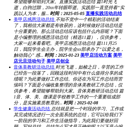
希望能够帮助到大家。直播实践活动总结 篇1时光飞
逝，白驹过隙，20xx年转眼即逝。实践部一直坚持着“实
践以人为本，服...
时间：2025-05-05
直播实践活动总结
美甲店感恩活动总结
不知不觉中一个精彩的活动结束
了，我相信大家都是有收获的，这时候做好活动总结是
十分重要的。那么活动总结应该包括什么内容呢？下面
是小编整理的感恩活动总结（精选11篇），仅供参考，
大家一起来看看吧。美甲店感恩活动总结 篇111月25
日，我院学生会主办，院学生会xx部承办了“以爱之名，
触动我心” 感...
时间：2025-01-23
美甲店活动方案
美甲
店元旦活动句子
美甲店创业
音体美教研活动总结
时光飞逝，如梭之日，辛苦的工作
已经告一段落了，回顾这段时间中有什么值得分享的成
绩呢？为此要做好工作总结。你还在为写工作总结而苦
恼吗？下面是小编收集整理的音体美教研工作总结，仅
供参考，希望能够帮助到大家。音体美教研活动总结 篇
1音、体、美、微课是学校教学工作的一个重要组成部
分，是实施素质教育的...
时间：2025-02-08
学生健康活动总结
总结就是把一个时段的学习、工作或
其完成情况进行一次全面系统的总结，它可以给我们下
一阶段的学习和工作生活做指导，为此我们要做好回
顾，写好总结。总结怎么写才是正确的呢？以下是小编