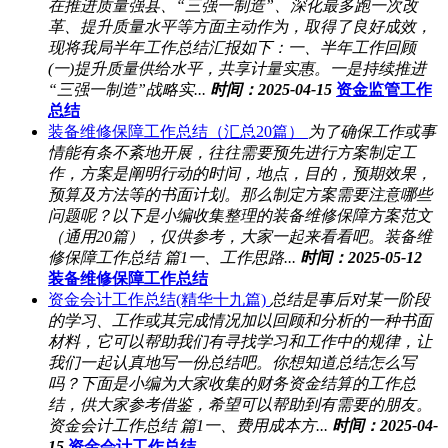
在推进质量强县、“三强一制造”、深化最多跑一次改
革、提升质量水平等方面主动作为，取得了良好成效，
现将我局半年工作总结汇报如下：一、半年工作回顾
(一)提升质量供给水平，共享计量实惠。一是持续推进
“三强一制造”战略实...
时间：2025-04-15
资金监管工作
总结
装备维修保障工作总结（汇总20篇）
为了确保工作或事
情能有条不紊地开展，往往需要预先进行方案制定工
作，方案是阐明行动的时间，地点，目的，预期效果，
预算及方法等的书面计划。那么制定方案需要注意哪些
问题呢？以下是小编收集整理的装备维修保障方案范文
（通用20篇），仅供参考，大家一起来看看吧。装备维
修保障工作总结 篇1一、工作思路...
时间：2025-05-12
装备维修保障工作总结
资金会计工作总结(精华十九篇)
总结是事后对某一阶段
的学习、工作或其完成情况加以回顾和分析的一种书面
材料，它可以帮助我们有寻找学习和工作中的规律，让
我们一起认真地写一份总结吧。你想知道总结怎么写
吗？下面是小编为大家收集的财务资金结算的工作总
结，供大家参考借鉴，希望可以帮助到有需要的朋友。
资金会计工作总结 篇1一、费用成本方...
时间：2025-04-
15
资金会计工作总结