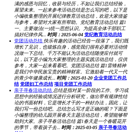
满的感恩与回忆，收获与经历，不如让我们总结经验，
展望未来。一起来参考活动总结是怎么写的吧，以下是
小编收集整理的开展纪律教育活动总结，欢迎大家借鉴
与参考，希望对大家有所帮助。党纪教育活动总结 篇1
一、主要做法(一)统一思想认识。为提高全体干部职工
搞好纪律作风...
时间：2025-06-04
党纪教育活动总结
党团活动总结
快乐有趣的活动已经告一段落了，我们既
增长了见识，也锻炼自身，感觉我们很有必要对活动情
况做一下总结。千万不能认为活动总结随便应付就可
以，以下是小编为大家整理的主题实践活动总结，仅供
参考，大家一起来看看吧。党团活动总结 篇1雷锋精神
是我们中华民族宝贵的精神财富。它激励着一代又一代
的青少年健康成长...
时间：2025-01-20
企业党团工作总
结
党团妇工作总结
项目党团工作总结
亲子寻春活动总结
总结是指对某一阶段的工作、学习或
思想中的经验或情况进行分析研究，做出带有规律性结
论的书面材料，它是增长才干的一种好办法，因此，让
我们写一份总结吧。总结怎么写才是正确的呢？下面是
小编整理的幼儿园开展春天主题活动总结，希望能够帮
助到大家。亲子寻春活动总结 篇1春天是一个春暖花开
的季节，带着孩子去...
时间：2025-03-05
亲子寻春活动