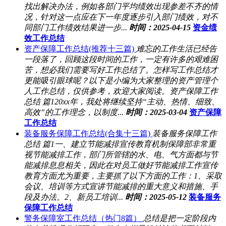
找出解决办法，例如各部门平均绩效出现参差不齐的情
况，针对这一点应在下一年度逐步引入部门绩效，对不
同部门工作绩效结果进一步...
时间：2025-04-15
资金绩
效工作总结
资产保障工作总结(推荐十三篇)
难忘的工作生活已经告
一段落了，回顾这段时间的工作，一定有许多的艰难困
苦，想必我们需要写好工作总结了。怎样写工作总结才
更能吸引眼球呢？以下是小编为大家整理的资产管理个
人工作总结，仅供参考，欢迎大家阅读。资产保障工作
总结 篇120xx年，我处将继续坚持“主动、热情、细致、
高效”的工作理念，以制度...
时间：2025-03-04
资产保障
工作总结
装备服务保障工作总结(合集十三篇)
装备服务保障工作
总结 篇1一、建立节能减排宣传教育机制保障部非常重
视节能减排工作，部门所管辖的水、电、气方面都与节
能减排息息相关，因此在对员工做好节能减排工作宣传
教育方面尤为重要，主要抓了以下方面的工作：1、采取
会议、培训等方式宣讲节能减排的重大意义和措施、手
段及办法。2、新员工培训...
时间：2025-05-12
装备服务
保障工作总结
警务保障室工作总结（热门8篇）
总结是把一定阶段内