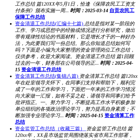
工作总结 篇120XX年5月1日，恰逢《保障农民工工资支
付条例》颁布实施一周...
时间：2025-03-14
自贡农民工
保障工作总结
资金清退工作总结(汇编十七篇)
总结是指对某一阶段的
工作、学习或思想中的经验或情况进行分析研究，做出
带有规律性结论的书面材料，它是增长才干的一种好办
法，为此要我们写一份总结。那么你知道总结如何写
吗？下面是小编为大家整理的资金管理岗位工作总结，
仅供参考，欢迎大家阅读。资金清退工作总结 篇1回顾
过去的一年，财务部在公司领导的正...
时间：2025-04-
15
资金清退工作总结
资金清算工作总结(集锦八篇)
资金清算工作总结 篇120xx
年在处室领导关怀下，在同事们支持和帮助下，顺利完
成了一年的工作和学习，下面把一年来的工作学习情况
向大家做一汇报，如有不妥之处，请领导和同事们给予
批评指正。一、努力学习，不断提高工作水平积极参加
单位组织的各项政治理论学习，努力提高自身素质；不
断加强专业理论学习...
时间：2025-04-15
资金清算工作
总结
资金监管工作总结（收藏三篇）
资金监管工作总结 篇
120xx年，XX县市场监管局围绕落实省市局工作部署，