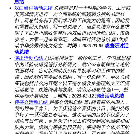
总结
戏曲研讨活动总结
总结就是对一个时期的学习、工作或
其完成情况进行一次全面系统的回顾和分析的书面材
料，写总结有利于我们学习和工作能力的提高，因此我
们需要回头归纳，写一份总结了。但是总结有什么要求
呢？下面是小编收集整理的戏曲进校园活动总结，仅供
参考，大家一起来看看吧。戏曲研讨活动总结 篇1为推
动中华优秀传统文化在...
时间：2025-03-05
戏曲研讨活
动总结
演出活动总结
总结是指对某一阶段的工作、学习或思想
中的经验或情况进行分析研究，做出带有规律性结论的
书面材料，它可以帮助我们有寻找学习和工作中的规
律，因此我们需要回头归纳，写一份总结了。那么总结
应该包括什么内容呢？以下是小编收集整理的文艺汇演
活动总结，欢迎阅读与收藏。演出活动总结 篇1一、整
体活动开展情况 ...
时间：2025-03-12
演出活动总结
迎盛会活动总结
迎盛会活动总结 篇1随着寒冬的深入，
我们迎来了春节。为了庆祝这个喜庆的节日，我们公司
举行了一系列迎新春活动。这次活动的目的不仅是为了
增添节日气氛，更是为了让员工们感受到家的温暖和团
队的力量。活动自筹备阶段开始，便得到了全体员工的
积极响应。我们设计了包括猜灯谜、写春联、包饺子等