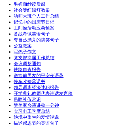
毛姆面纱读后感
社会等红绿灯教案
幼师大班个人工作总结
记忆中的国庆节日记
工间操活动应急预案
备战考试英语句子
夸自己漂亮的搞笑句子
公益教案
写鸽子作文
党支部换届工作总结
会议调整通知
铁路自查报告
送给前男友的平安夜语录
停车收费承诺书
领导调离经济述职报告
开学典礼教师代表讲话发言稿
吊唁礼仪常识
赞美家乡演讲稿一分钟
实习电工季度总结
绝境中重生的爱情说说
描述感恩节的英语句子