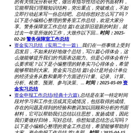
的有关情况分析研究，做出有指导性结论的书面材料，
它能帮我们理顺知识结构，突出重点，突破难点，不如
立即行动起来写一份总结吧。总结你想好怎么写了吗？
以下是小编精心整理的警务室工作总结，欢迎大家分
享。警务保障室工作总结 篇1在这辞旧迎新的时刻，就
过去一年里所做的工作，大致作以下回...
时间：2025-
02-20
警务保障室工作总结
资金实习总结（实用二十一篇）
我们在一些事情上受到
启发后，不如来好好地做个总结，写21篇心得体会，这
么做能够提升我们的书面表达能力。但是心得体会有什
么要求呢？以下是小编整理的财务实习心得体会，希望
能够帮助到大家。资金实习总结 篇1会计是对会计单位
的经济业务从数和量两个方面进行计量、记录、计算、
分析、检查、预测、参与决策、...
时间：2025-05-09
资
金实习总结
资金申报工作总结(经典十六篇)
总结是在某一特定时间
段对学习和工作生活或其完成情况，包括取得的成绩、
存在的问题及得到的经验和教训加以回顾和分析的书面
材料，它可以帮助我们总结以往思想，发扬成绩，因此
我们要做好归纳，写好总结。你想知道总结怎么写吗？
以下是小编精心整理的资金工作总结，希望能够帮助到
大家。资金申报工作总结 篇1各部...
时间：2025-04-15