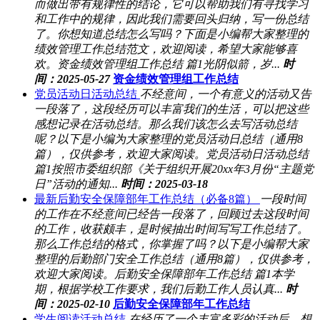
而做出带有规律性的结论，它可以帮助我们有寻找学习
和工作中的规律，因此我们需要回头归纳，写一份总结
了。你想知道总结怎么写吗？下面是小编帮大家整理的
绩效管理工作总结范文，欢迎阅读，希望大家能够喜
欢。资金绩效管理组工作总结 篇1光阴似箭，岁...
时
间：2025-05-27
资金绩效管理组工作总结
党员活动日活动总结
不经意间，一个有意义的活动又告
一段落了，这段经历可以丰富我们的生活，可以把这些
感想记录在活动总结。那么我们该怎么去写活动总结
呢？以下是小编为大家整理的党员活动日总结（通用8
篇），仅供参考，欢迎大家阅读。党员活动日活动总结
篇1按照市委组织部《关于组织开展20xx年3月份“主题党
日”活动的通知...
时间：2025-03-18
最新后勤安全保障部年工作总结（必备8篇）
一段时间
的工作在不经意间已经告一段落了，回顾过去这段时间
的工作，收获颇丰，是时候抽出时间写写工作总结了。
那么工作总结的格式，你掌握了吗？以下是小编帮大家
整理的后勤部门安全工作总结（通用8篇），仅供参考，
欢迎大家阅读。后勤安全保障部年工作总结 篇1本学
期，根据学校工作要求，我们后勤工作人员认真...
时
间：2025-02-10
后勤安全保障部年工作总结
学生阅读活动总结
在经历了一个丰富多彩的活动后，想