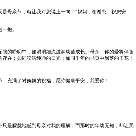
天是母亲节，就让我对您说上一句：“妈妈，谢谢您！祝您安
抱一抱。
无限的唠叨中，如涓涓细流滋润幼苗成长。母亲，你的爱将伴随
的存在；如同皎洁纯净的日光；如同千年的书页中飘落的干花！
节，充满了对妈妈的祝福，愿你健康平安，我爱你！
。
外只是朦胧地感到母亲对我的理解，而那时的年幼无知，却让我