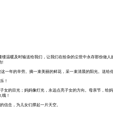
缕缕温暖及时输送给我们，让我们在纷杂的尘世中永存那份做人
!
您这一年的辛劳。摘一束美丽的鲜花，采一束清晨的阳光。送给你
快乐！
亮子女的目光；妈妈像灯光，永远点亮子女的方向。母亲节，给
久哦！
般的信念，为儿女们撑起一片天空。