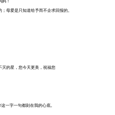
妈妈！
的；母爱是只知道给予而不企求回报的。
不灭的星，您今天更美，祝福您
!这一字一句都刻在我的心底。