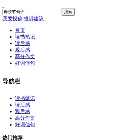
搜索
我要投稿
投诉建议
首页
读书笔记
读后感
观后感
高分作文
好词佳句
导航栏
×
读书笔记
读后感
观后感
高分作文
好词佳句
热门推荐