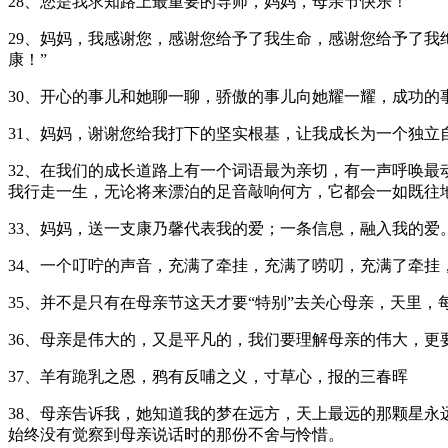
28、您是我求知路上最重要的导师，妈妈，母亲节快乐！
29、妈妈，我感谢您，感谢您给予了我生命，感谢您给予了我
康！”
30、开心的事儿和她聊一聊，骄傲的事儿向她耀一耀，成功
31、妈妈，谢谢您给我打下的坚实根基，让我成长为一个独立
32、在我们的成长道路上有一个词语最为亲切，有一声呼唤
我行走一生，无论将来漂泊的足音敲响何方，它都会一如既往
33、妈妈，送一支康乃馨代表我的爱；一条信息，融入我的爱
34、一个叮咛的声音，充满了牵挂，充满了唠叨，充满了牵
35、并不是只有在母亲节这天才要“特别”去关心母亲，天里，
36、母亲是伟大的，又是平凡的，我们要理解母亲的伟大，
37、羊有跪乳之恩，鸦有反哺之义，寸草心，报的三春晖
38、母亲告诉我，她知道我的梦在远方，天上最远的那颗星
始终没有觉察到母亲说话时的那份不舍与怜惜。