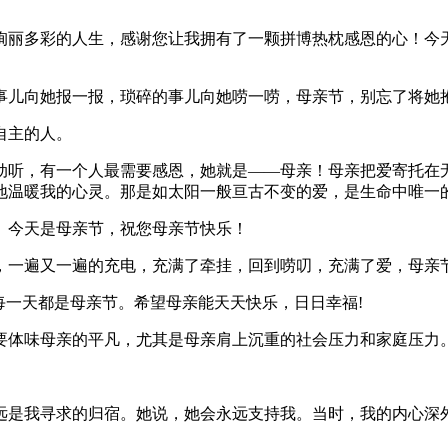
绚丽多彩的人生，感谢您让我拥有了一颗拼博热枕感恩的心！今
的事儿向她报一报，琐碎的事儿向她唠一唠，母亲节，别忘了将她
自主的人。
最动听，有一个人最需要感恩，她就是——母亲！母亲把爱寄托在
地温暖我的心灵。那是如太阳一般亘古不变的爱，是生命中唯一
。今天是母亲节，祝您母亲节快乐！
挂，一遍又一遍的充电，充满了牵挂，回到唠叨，充满了爱，母亲
每一天都是母亲节。希望母亲能天天快乐，日日幸福!
更要体味母亲的平凡，尤其是母亲肩上沉重的社会压力和家庭压力
永远是我寻求的归宿。她说，她会永远支持我。当时，我的内心深