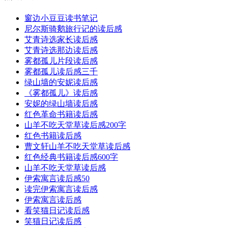
窗边小豆豆读书笔记
尼尔斯骑鹅旅行记的读后感
艾青诗选家长读后感
艾青诗选那边读后感
雾都孤儿片段读后感
雾都孤儿读后感三千
绿山墙的安妮读后感
《雾都孤儿》读后感
安妮的绿山墙读后感
红色革命书籍读后感
山羊不吃天堂草读后感200字
红色书籍读后感
曹文轩山羊不吃天堂草读后感
红色经典书籍读后感600字
山羊不吃天堂草读后感
伊索寓言读后感50
读完伊索寓言读后感
伊索寓言读后感
看笑猫日记读后感
笑猫日记读后感