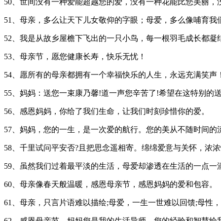
50、世间没有一种爱能超越您的爱，没有一种花能比您美丽
51、母亲，多么让天下儿女敬仰的字眼；母爱，多么像哺育
52、我是从故乡屋檐下飞出的一只小鸟，每一根羽毛成长都凝
53、母亲节，愿您健康长寿，快乐无忧！
54、愿所有的母亲都拥有一个幸福快乐的人生，永远充满笑声
55、妈妈：送您一束康乃馨!道一声您辛苦了!希望在这特别的
56、感恩妈妈，你给了我们生命，让我们时刻珍惜你的爱。
57、妈妈，您的一生，是一次爱的航行。您的美从不随时间
58、千里试问平安否?且把思念遥相寄。绵绵爱意与关怀，浓
59、虽然我们过着最平淡的生活，母爱却渗透在生活的一点一
60、母亲像春天般温暖，感恩母亲节，感恩妈妈的爱和包容。
61、母亲，只言片语难以描绘;母爱，一生一世难以回馈;母
62、感恩母亲节，妈妈您是我的生活导师，您的经验和智慧给我带来