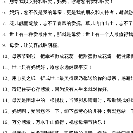
5、您给我以支持和鼓励，妈妈，谢谢您的爱和鼓励！
6、妈妈，您不仅是我的母亲，更是我的朋友和支持者，谢谢
7、花儿靓丽绽放，忘不了春风的爱抚。草儿冉冉出土，忘不
8、世上有一种爱最伟大，那就是母爱；世上有一个人最值得
9、母爱，让笑容战胜阴霾。
10、母亲节到啦，把幸福做成花蕊，把甜蜜做成花瓣，把健
11、世上只有妈妈好，愿您永远健康平安！
12、用心灵之纸，折成世上最美得康乃馨送给你的母亲，感
13、请记住要心存感激，因为没有人生来就对你好。
14、母爱是困难中的一根拐杖，当我脚步蹒跚时，帮助我找好
15、妈妈啊，受累您停一下，卸下点劳心给儿孙；劳驾您站
16、万分感激，万水千山值得，祝您母亲节快乐！