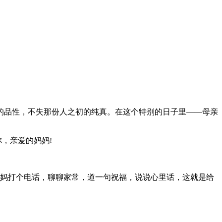
的品性，不失那份人之初的纯真。在这个特别的日子里——母亲
，亲爱的妈妈!
妈妈打个电话，聊聊家常，道一句祝福，说说心里话，这就是给