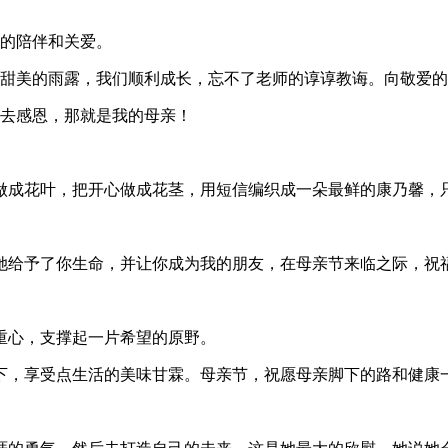
您的陪伴和关爱。
了甜美的雨露，我们顺利成长，忘不了老师的谆谆教诲。向敬爱
我去感恩，那就是我的母亲！
康做成花叶，把开心做成花茎，用短信编织成一朵最鲜的康乃馨，
谢她给予了你生命，并让你成为我的朋友，在母亲节来临之际，祝
重心，支撑起一片希望的原野。
一下，享受点生活的美味甘霖。母亲节，祝愿母亲脚下的路和健康