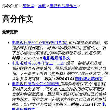
你的位置：
笔记网
>
导航
>
电影观后感作文
>
高分作文
最新更新
电影观后感800字作文(热门八篇)
观后感是观看电影、电
视剧或参观展览后，将自己的感受和启示整理成文。以
下是小编为大家准备的800字电影观后感，欢迎分享。
时间：2026-03-18
电影观后感作文
电影观后感800字作文二十三篇
观看一部影视作品后，
我们往往会有许多感悟，撰写观后感能帮助我们提升自
我。下面是关于电影《焦裕禄》的800字观后感范文，供
大家参考与阅读。
时间：2026-03-04
电影观后感作文
电影观后感作文怎么写精选
推荐你看看以下的“电影观
后感作文怎么写”，写作是人生之路的指南可以不断激
发我们的创新思维，透过写作我们可以发现自己的独特
性和魅力。写作文时一定要注意多结合自己身边的事情
来写，写作文你会借鉴范文吗？...
时间：2023-11-27
电
影观后感作文