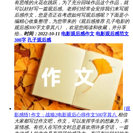
有思维的火花在跳跃，为了充分回味作品这个作品，就
可以好好写一篇观后感。老师们经常会安排我们来写观
后感作文，您是否正在考虑如何写观后感呢？下面是小
编精心收集整理，为您带来的《观后感推荐 孔子电影的
观后感300字文章其八》，欢迎您阅读和收藏，并分享
给...
时间：2022-10-11
电影观后感作文
电影观后感范文
300字
孔子观后感
[观
影感悟] 作文：战狼2电影观后心得作文500字其八
相信
大家都写过作文吧，作文，可以发挥学生的想象力，丰
富情感。有些人在写作文时总是喜欢用许多空话，一篇