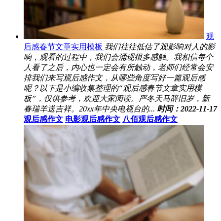
观
后感春节文章实用模板
我们往往低估了观影响对人的影
响，观看的过程中，我们会涌现很多感触。我相信每个
人看了之后，内心也一定会有所触动，老师们经常会安
排我们来写观后感作文，从哪些角度写好一篇观后感
呢？以下是小编收集整理的“观后感春节文章实用模
板”，仅供参考，欢迎大家阅读。严冬天马辞旧岁，新
春瑞羊送吉祥。20xx年中央电视台的...
时间：2022-11-17
观后感作文
电影观后感作文
八佰观后感作文