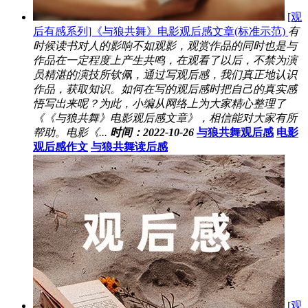
[观
后有感系列]《与狼共舞》电影观后感文章(标准示范)
有
时候读书对人的影响不如观影，观赏作品的同时也是与
作品在一定程度上产生共鸣，在观看了以后，不禁为演
员精湛的演技所钦佩，通过写观后感，我们真正地认识
作品，获取知识。如何在写的观后感时把自己的真实感
悟写出来呢？为此，小编从网络上为大家精心整理了
《《与狼共舞》电影观后感文章》，相信能对大家有所
帮助。电影《...
时间：2022-10-26
与狼共舞观后感
电影
观后感作文
与狼共舞读后感
[观