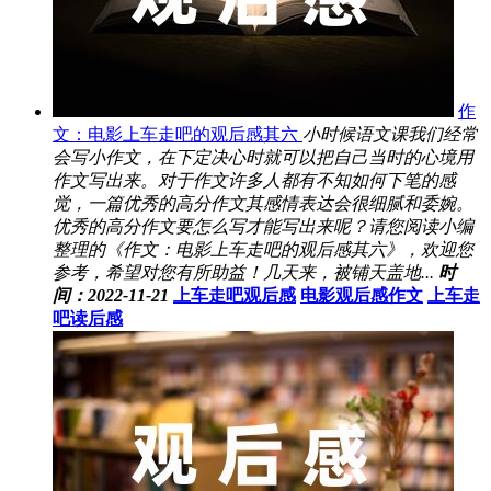
作
文：电影上车走吧的观后感其六
小时候语文课我们经常
会写小作文，在下定决心时就可以把自己当时的心境用
作文写出来。对于作文许多人都有不知如何下笔的感
觉，一篇优秀的高分作文其感情表达会很细腻和委婉。
优秀的高分作文要怎么写才能写出来呢？请您阅读小编
整理的《作文：电影上车走吧的观后感其六》，欢迎您
参考，希望对您有所助益！几天来，被铺天盖地...
时
间：2022-11-21
上车走吧观后感
电影观后感作文
上车走
吧读后感