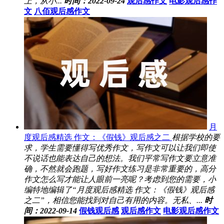
上，从小...
时间：2022-09-24
观后感作文
电影观后感作
文
八佰观后感作文
月
度观后感精选 作文：《假钱》观后感之二
根据学校的要
求，学生需要懂得写优秀作文，写作文可以让我们即使
不说话也能表达自己的想法。我们平常写作文要立意准
确，不然就会跑题，写好作文练习是非常重要的，高分
作文怎么写才能让人眼前一亮呢？考虑到您的需要，小
编特地编辑了“月度观后感精选 作文：《假钱》观后感
之二”，相信您能找到对自己有用的内容。无私、...
时
间：2022-09-14
假钱观后感
观后感作文
电影观后感作文