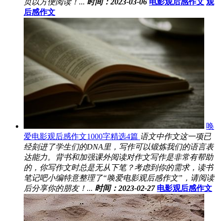
页以方便阅读！...
时间：2023-03-06
电影观后感作文
观
后感作文
唤
爱电影观后感作文1000字精选4篇
语文中作文这一项已
经刻进了学生们的DNA里，写作可以锻炼我们的语言表
达能力。背书和加强课外阅读对作文写作是非常有帮助
的，你写作文时总是无从下笔？考虑到你的需求，读书
笔记吧小编特意整理了“唤爱电影观后感作文”，请阅读
后分享你的朋友！...
时间：2023-02-27
电影观后感作文