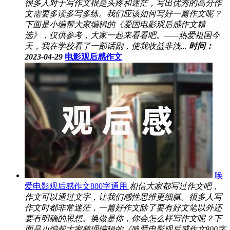
很多人对于写作文很是头疼和迷茫，写出优秀的高分作
文需要多读多写多练。我们应该如何写好一篇作文呢？
下面是小编帮大家编辑的《爱国电影观后感作文精
选》，仅供参考，大家一起来看看吧。——热爱祖国今
天，我在学校看了一部话剧，使我收益非浅...
时间：
2023-04-29
电影观后感作文
唤
爱电影观后感作文800字通用
相信大家都写过作文吧，
作文可以通过文字，让我们感性思维更细腻。很多人写
作文时都非常迷茫，一篇好作文除了要有好文笔以外还
要有明确的思想。换做是你，你会怎么样写作文呢？下
面是小编帮大家整理编辑的《唤爱电影观后感作文800字