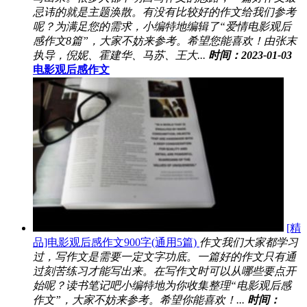
忌讳的就是主题涣散。有没有比较好的作文给我们参考
呢？为满足您的需求，小编特地编辑了“爱情电影观后
感作文8篇”，大家不妨来参考。希望您能喜欢！由张末
执导，倪妮、霍建华、马苏、王大...
时间：2023-01-03
电影观后感作文
[精
品]电影观后感作文900字(通用5篇)
作文我们大家都学习
过，写作文是需要一定文字功底。一篇好的作文只有通
过刻苦练习才能写出来。在写作文时可以从哪些要点开
始呢？读书笔记吧小编特地为你收集整理“电影观后感
作文”，大家不妨来参考。希望你能喜欢！...
时间：