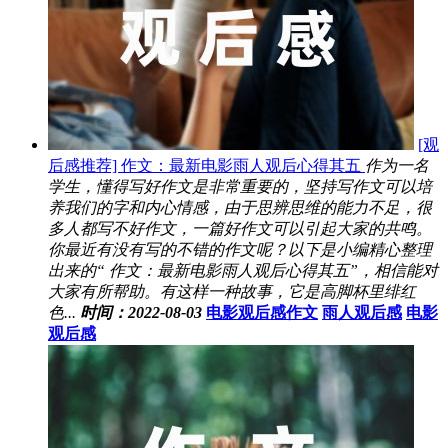
[观
后感推荐] 作文：最新电影雨人观后心得其五
作为一名
学生，懂得写好作文是非常重要的，坚持写作文可以培
养我们的字和内心情感，由于思辨思维的能力不足，很
多人都写不好作文，一篇好作文可以引起大家的共鸣。
你最近有没有写的不错的作文呢？以下是小编精心整理
出来的“ 作文：最新电影雨人观后心得其五”，相信能对
大家有所帮助。有这样一种故事，它是高脚杯里绯红
色...
时间：2022-08-03
电影观后感作文
雨人观后感
电影
观后感