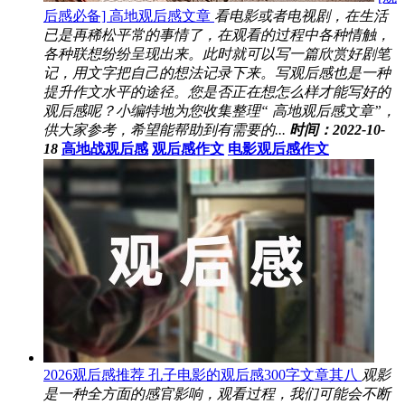
后感必备] 高地观后感文章
看电影或者电视剧，在生活
已是再稀松平常的事情了，在观看的过程中各种情触，
各种联想纷纷呈现出来。此时就可以写一篇欣赏好剧笔
记，用文字把自己的想法记录下来。写观后感也是一种
提升作文水平的途径。您是否正在想怎么样才能写好的
观后感呢？小编特地为您收集整理“ 高地观后感文章”，
供大家参考，希望能帮助到有需要的...
时间：2022-10-
18
高地战观后感
观后感作文
电影观后感作文
2026观后感推荐 孔子电影的观后感300字文章其八
观影
是一种全方面的感官影响，观看过程，我们可能会不断