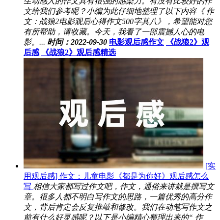
生动感人的作文具有很强的感染力。有没有比较好的作
文给我们参考呢？小编为此仔细地整理了以下内容《 作
文：战狼2电影观后心得作文500字其八》，希望能对您
有所帮助，请收藏。今天，我看了一部震撼人心的电
影。...
时间：2022-09-30
电影观后感作文
《战狼2》观
后感
《战狼2》观后感精选
[实
用观后感] 作文：儿童电影《都是为你好》观后感怎么
写
相信大家都写过作文吧，作文，通俗来讲就是撰写文
章。很多人都不明白写作文的思路，一篇优秀的高分作
文，背后肯定会反复推敲和修改。我们在动笔写作文之
前有什么好灵感呢？以下是小编精心整理出来的“ 作