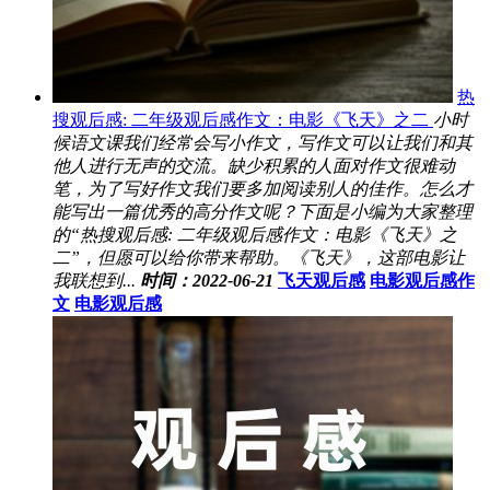
热
搜观后感: 二年级观后感作文：电影《飞天》之二
小时
候语文课我们经常会写小作文，写作文可以让我们和其
他人进行无声的交流。缺少积累的人面对作文很难动
笔，为了写好作文我们要多加阅读别人的佳作。怎么才
能写出一篇优秀的高分作文呢？下面是小编为大家整理
的“热搜观后感: 二年级观后感作文：电影《飞天》之
二”，但愿可以给你带来帮助。《飞天》，这部电影让
我联想到...
时间：2022-06-21
飞天观后感
电影观后感作
文
电影观后感