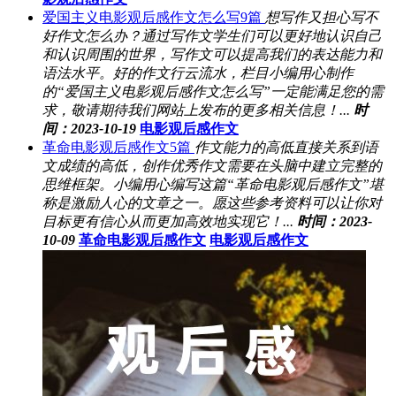
爱国主义电影观后感作文怎么写9篇
想写作又担心写不
好作文怎么办？通过写作文学生们可以更好地认识自己
和认识周围的世界，写作文可以提高我们的表达能力和
语法水平。好的作文行云流水，栏目小编用心制作
的“爱国主义电影观后感作文怎么写”一定能满足您的需
求，敬请期待我们网站上发布的更多相关信息！...
时
间：2023-10-19
电影观后感作文
革命电影观后感作文5篇
作文能力的高低直接关系到语
文成绩的高低，创作优秀作文需要在头脑中建立完整的
思维框架。小编用心编写这篇“革命电影观后感作文”堪
称是激励人心的文章之一。愿这些参考资料可以让你对
目标更有信心从而更加高效地实现它！...
时间：2023-
10-09
革命电影观后感作文
电影观后感作文