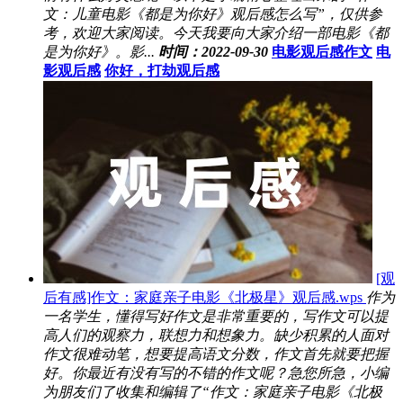
文：儿童电影《都是为你好》观后感怎么写”，仅供参
考，欢迎大家阅读。今天我要向大家介绍一部电影《都
是为你好》。影...
时间：2022-09-30
电影观后感作文
电
影观后感
你好，打劫观后感
[观
后有感]作文：家庭亲子电影《北极星》观后感.wps
作为
一名学生，懂得写好作文是非常重要的，写作文可以提
高人们的观察力，联想力和想象力。缺少积累的人面对
作文很难动笔，想要提高语文分数，作文首先就要把握
好。你最近有没有写的不错的作文呢？急您所急，小编
为朋友们了收集和编辑了“作文：家庭亲子电影《北极