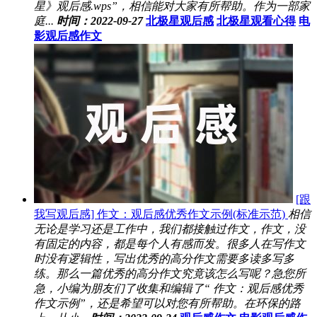
星》观后感.wps”，相信能对大家有所帮助。作为一部家
庭...
时间：2022-09-27
北极星观后感
北极星观看心得
电
影观后感作文
[跟
我写观后感] 作文：观后感优秀作文示例(标准示范)
相信
无论是学习还是工作中，我们都接触过作文，作文，没
有固定的内容，都是每个人有感而发。很多人在写作文
时没有逻辑性，写出优秀的高分作文需要多读多写多
练。那么一篇优秀的高分作文究竟该怎么写呢？急您所
急，小编为朋友们了收集和编辑了“ 作文：观后感优秀
作文示例”，还是希望可以对您有所帮助。在环保的路