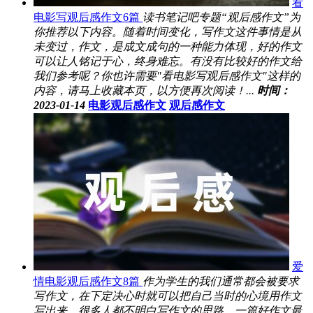
看
电影写观后感作文6篇
读书笔记吧专题“观后感作文”为
你推荐以下内容。随着时间变化，写作文这件事情是从
未变过，作文，是成文成句的一种能力体现，好的作文
可以让人铭记于心，终身难忘。有没有比较好的作文给
我们参考呢？你也许需要"看电影写观后感作文"这样的
内容，请马上收藏本页，以方便再次阅读！...
时间：
2023-01-14
电影观后感作文
观后感作文
爱
情电影观后感作文8篇
作为学生的我们通常都会被要求
写作文，在下定决心时就可以把自己当时的心境用作文
写出来。很多人都不明白写作文的思路，一篇好作文最