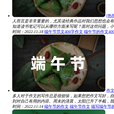
[热
人而言是非常重要的，尤其读经典作品对我们思想也会有
知道读书笔记可以从哪些方面来写呢？面对这些问题，小编
时间：2022-11-18
端午节范文400字作文
端午节的作文40
作
多人对于作文的写作总是很烦恼，如果想把作文写好，自
到对自己有用的内容。周末的清晨，太阳已升了半截，我才迟
时间：2022-11-14
端午节的作文
端午节作文
描写端午节