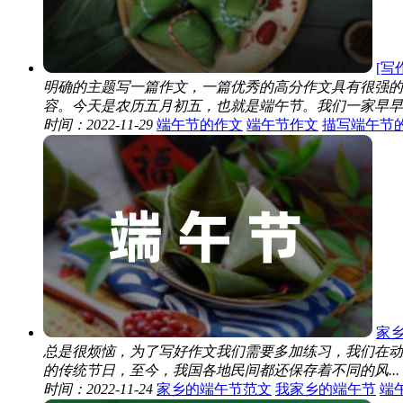
[写
明确的主题写一篇作文，一篇优秀的高分作文具有很强的
容。今天是农历五月初五，也就是端午节。我们一家早早起床
时间：2022-11-29
端午节的作文
端午节作文
描写端午节
家
总是很烦恼，为了写好作文我们需要多加练习，我们在动
的传统节日，至今，我国各地民间都还保存着不同的风...
时间：2022-11-24
家乡的端午节范文
我家乡的端午节
端