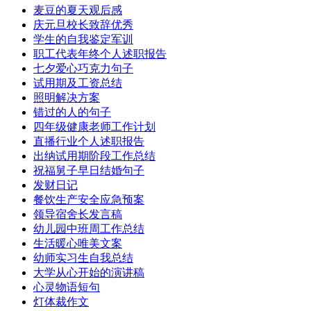
麦豆的夏天观后感
庆元旦校长致辞优秀
学生的自我鉴定军训
职工代表年终个人述职报告
七夕爱心巧克力句子
试用期及工资总结
照明解决方案
错过的人的句子
四年级健康老师工作计划
直播行业个人述职报告
出纳试用期阶段工作总结
祝福舅子早日结婚句子
发财日记
餐饮生产安全应急预案
领导宿舍长发言稿
幼儿园中班周工作总结
生活暖心唯美文案
幼师实习生自我总结
大学从心开始的演讲稿
心灵物语短句
灯体裁作文